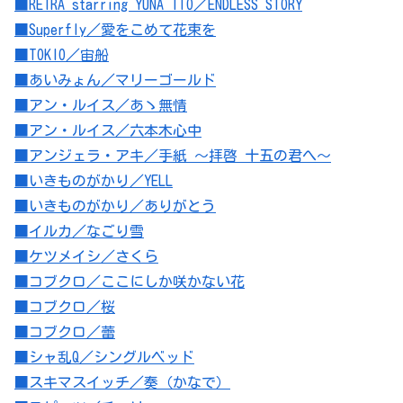
■REIRA starring YUNA ITO／ENDLESS STORY
■Superfly／愛をこめて花束を
■TOKIO／宙船
■あいみょん／マリーゴールド
■アン・ルイス／あゝ無情
■アン・ルイス／六本木心中
■アンジェラ・アキ／手紙 ～拝啓 十五の君へ～
■いきものがかり／YELL
■いきものがかり／ありがとう
■イルカ／なごり雪
■ケツメイシ／さくら
■コブクロ／ここにしか咲かない花
■コブクロ／桜
■コブクロ／蕾
■シャ乱Q／シングルベッド
■スキマスイッチ／奏（かなで）