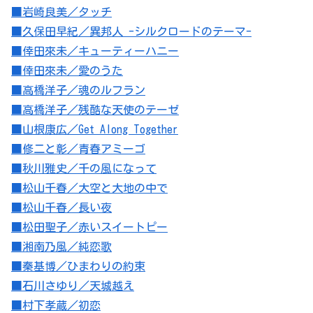
■岩崎良美／タッチ
■久保田早紀／異邦人 -シルクロードのテーマ-
■倖田來未／キューティーハニー
■倖田來未／愛のうた
■高橋洋子／魂のルフラン
■高橋洋子／残酷な天使のテーゼ
■山根康広／Get Along Together
■修二と彰／青春アミーゴ
■秋川雅史／千の風になって
■松山千春／大空と大地の中で
■松山千春／長い夜
■松田聖子／赤いスイートピー
■湘南乃風／純恋歌
■秦基博／ひまわりの約束
■石川さゆり／天城越え
■村下孝蔵／初恋