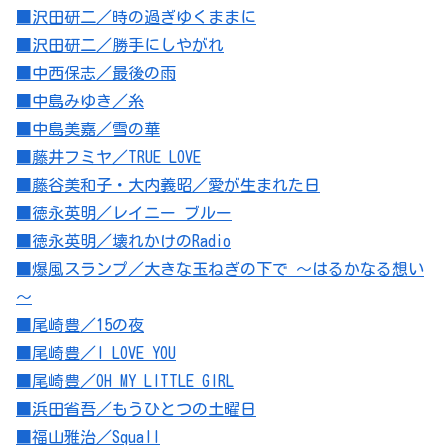
■沢田研二／時の過ぎゆくままに
■沢田研二／勝手にしやがれ
■中西保志／最後の雨
■中島みゆき／糸
■中島美嘉／雪の華
■藤井フミヤ／TRUE LOVE
■藤谷美和子・大内義昭／愛が生まれた日
■徳永英明／レイニー ブルー
■徳永英明／壊れかけのRadio
■爆風スランプ／大きな玉ねぎの下で ～はるかなる想い
～
■尾崎豊／15の夜
■尾崎豊／I LOVE YOU
■尾崎豊／OH MY LITTLE GIRL
■浜田省吾／もうひとつの土曜日
■福山雅治／Squall