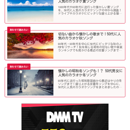
人気のカラオケ夏ソング
1980年代や90年代に流行った懐かしい夏ソング
を、50代に人気のカラオケソングの中から調査！
ドライブやカラオケにピッタリな盛り上がる懐メ
ロがたくさん！
切ない曲から懐かしの歌まで！50代に人
気のカラオケ秋ソング
80年代・90年代を中心に50代にピッタリな秋のJ-
POPをリサーチ！秋を感じる昭和の切ない歌や音楽
ランキングでも見かける最近の定番ソングまで、
多くの歌を集めました！
懐かしの昭和冬ソングも！？ 50代男女に
人気のカラオケ冬ソング
80年代に流行った昭和歌謡曲から最近はやりの冬
ソングまで！盛り上がる定番冬ソングを中心に、
50代に人気のカラオケソングをまとめましたので
ご紹介します！