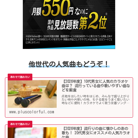
他世代の人気曲もどうぞ！
【2026年度】10代男女に人気のカラオケ
曲は？ 流行っている曲や歌いやすい曲な
どを調査
点数を出したい時をはじめ、みんなで盛り上がり
たい時や片思いの時、モテる歌をうまく歌いたい
時などに便利！カラオケでよく歌う定番ソングか
ら懐メロまで、中学生や高校生、大学生の青春真
っ盛りの10代男子・女子にオススメの人気カラオ
www.pluscolorful.com
ケソングを紹介していきます。
【2026年度】流行りの曲に懐かしのあの
歌も！ 20代男女にオススメの人気カラオ
ケ曲