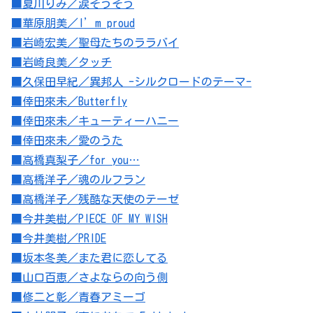
■夏川りみ／涙そうそう
■華原朋美／I’m proud
■岩崎宏美／聖母たちのララバイ
■岩崎良美／タッチ
■久保田早紀／異邦人 -シルクロードのテーマ-
■倖田來未／Butterfly
■倖田來未／キューティーハニー
■倖田來未／愛のうた
■高橋真梨子／for you…
■高橋洋子／魂のルフラン
■高橋洋子／残酷な天使のテーゼ
■今井美樹／PIECE OF MY WISH
■今井美樹／PRIDE
■坂本冬美／また君に恋してる
■山口百恵／さよならの向う側
■修二と彰／青春アミーゴ