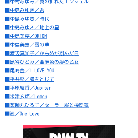
■中村あゆみ／翼の折れたエンジェル
■中島みゆき／糸
■中島みゆき／時代
■中島みゆき／地上の星
■中島美嘉／ORION
■中島美嘉／雪の華
■渡辺真知子／かもめが翔んだ日
■島谷ひとみ／亜麻色の髪の乙女
■尾崎豊／I LOVE YOU
■平井堅／瞳をとじて
■平原綾香／Jupiter
■米津玄師／Lemon
■薬師丸ひろ子／セーラー服と機関銃
■嵐／One Love