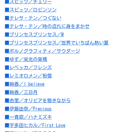
■スピッツ／チェリー
■スピッツ／ロビンソン
■テレサ・テン／つぐない
■テレサ・テン／時の流れに身をまかせ
■プリンセスプリンセス／M
■プリンセスプリンセス／世界でいちばん熱い夏
■ポルノグラフィティ／サウダージ
■ゆず／栄光の架橋
■レベッカ／フレンズ
■レミオロメン／粉雪
■絢香／I believe
■絢香／三日月
■杏里／オリビアを聴きながら
■伊藤由奈／Precious
■一青窈／ハナミズキ
■宇多田ヒカル／First Love