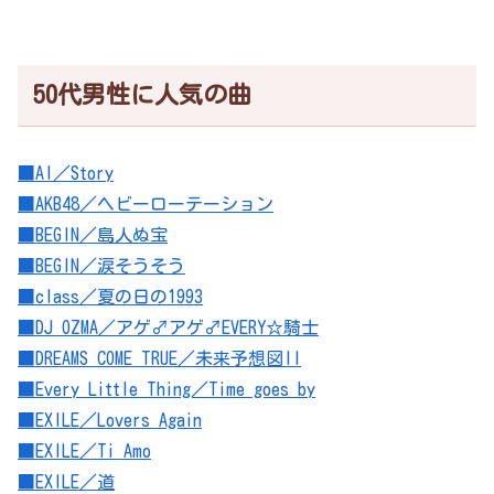
50代男性に人気の曲
■AI／Story
■AKB48／ヘビーローテーション
■BEGIN／島人ぬ宝
■BEGIN／涙そうそう
■class／夏の日の1993
■DJ OZMA／アゲ♂アゲ♂EVERY☆騎士
■DREAMS COME TRUE／未来予想図II
■Every Little Thing／Time goes by
■EXILE／Lovers Again
■EXILE／Ti Amo
■EXILE／道