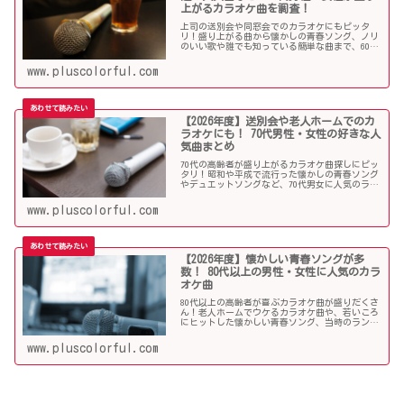
上がるカラオケ曲を調査！
上司の送別会や同窓会でのカラオケにもピッタ
リ！盛り上がる曲から懐かしの青春ソング、ノリ
のいい歌や誰でも知っている簡単な曲まで、60代
男女にウケる人気カラオケソングを調べましたの
でご紹介します！
www.pluscolorful.com
【2026年度】送別会や老人ホームでのカ
ラオケにも！ 70代男性・女性の好きな人
気曲まとめ
70代の高齢者が盛り上がるカラオケ曲探しにピッ
タリ！昭和や平成で流行った懐かしの青春ソング
やデュエットソングなど、70代男女に人気のラン
キング常連の歌いやすい曲が勢揃い！シニア層に
ウケる曲、老人に喜ばれる曲が詰まったラインナ
www.pluscolorful.com
ップをご紹介します。
【2026年度】懐かしい青春ソングが多
数！ 80代以上の男性・女性に人気のカラ
オケ曲
80代以上の高齢者が喜ぶカラオケ曲が盛りだくさ
ん！老人ホームでウケるカラオケ曲や、若いころ
にヒットした懐かしい青春ソング、当時のランキ
ング常連曲など、高齢者の好きな歌をまとめまし
た！
www.pluscolorful.com