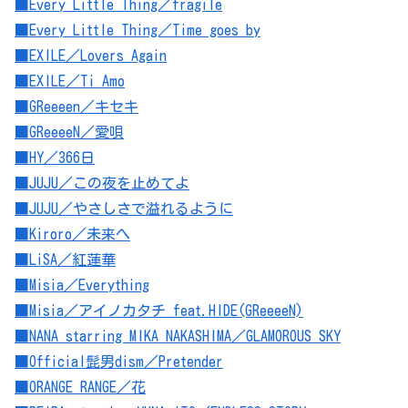
■Every Little Thing／fragile
■Every Little Thing／Time goes by
■EXILE／Lovers Again
■EXILE／Ti Amo
■GReeeen／キセキ
■GReeeeN／愛唄
■HY／366日
■JUJU／この夜を止めてよ
■JUJU／やさしさで溢れるように
■Kiroro／未来へ
■LiSA／紅蓮華
■Misia／Everything
■Misia／アイノカタチ feat.HIDE(GReeeeN)
■NANA starring MIKA NAKASHIMA／GLAMOROUS SKY
■Official髭男dism／Pretender
■ORANGE RANGE／花