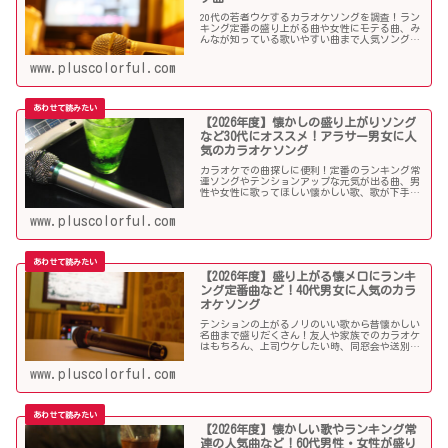
20代の若者ウケするカラオケソングを調査！ラン
キング定番の盛り上がる曲や女性にモテる曲、み
んなが知っている歌いやすい曲まで人気ソングが
目白押し！友人や同僚とのカラオケ、同窓会や送
別会、上司ウケしたい時などにオススメです！
www.pluscolorful.com
【2026年度】懐かしの盛り上がりソング
など30代にオススメ！アラサー男女に人
気のカラオケソング
カラオケでの曲探しに便利！定番のランキング常
連ソングやテンションアップな元気が出る曲、男
性や女性に歌ってほしい懐かしい歌、歌が下手で
も歌いやすい曲、モテる曲など…。30代にウケる
カラオケ曲をご紹介します！
www.pluscolorful.com
【2026年度】盛り上がる懐メロにランキ
ング定番曲など！40代男女に人気のカラ
オケソング
テンションの上がるノリのいい歌から昔懐かしい
名曲まで盛りだくさん！友人や家族でのカラオケ
はもちろん、上司ウケしたい時、同窓会や送別会
で40代男性女性に歌って欲しいかっこいい曲やグ
ッとくるようなカラオケソングを探している方も
www.pluscolorful.com
必見のラインナップになっています！
【2026年度】懐かしい歌やランキング常
連の人気曲など！60代男性・女性が盛り