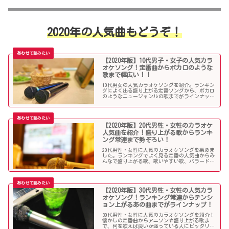
2020年の人気曲もどうぞ！
【2020年版】10代男子・女子の人気カラ
オケソング！定番曲からボカロのような
歌まで幅広い！！
10代男女の人気カラオケソングを紹介。ランキン
グによく出る盛り上がる定番ソングから、ボカロ
のようなニュージャンルの歌までがラインナッ
プ！
【2020年版】20代男性・女性のカラオケ
人気曲を紹介！盛り上がる歌からランキ
ング常連まで勢ぞろい！
20代男性・女性に人気のカラオケソングを集めま
した。ランキングでよく見る定番の人気曲からみ
んなで盛り上がる歌、歌いやすい歌、バラード、
アニソンや人気アーティストまで豪華ラインナッ
プです。
【2020年版】30代男性・女性の人気カラ
オケソング！ランキング常連からテンシ
ョン上がるあの曲までがラインナップ！
30代男性・女性に人気のカラオケソングを紹介！
懐かしの定番曲からアニソンや盛り上がる歌ま
で、何を歌えば良いか迷っている人にピッタリの