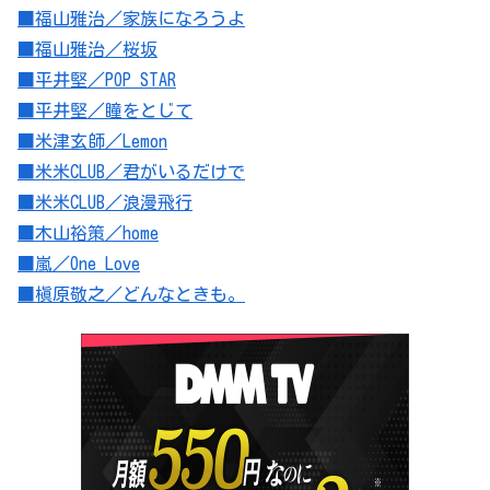
■福山雅治／家族になろうよ
■福山雅治／桜坂
■平井堅／POP STAR
■平井堅／瞳をとじて
■米津玄師／Lemon
■米米CLUB／君がいるだけで
■米米CLUB／浪漫飛行
■木山裕策／home
■嵐／One Love
■槇原敬之／どんなときも。