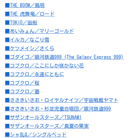
■THE BOOM／島唄
■THE 虎舞竜／ロード
■TOKIO／宙船
■あいみょん／マリーゴールド
■イルカ／なごり雪
■ケツメイシ／さくら
■ゴダイゴ／銀河鉄道999 (The Galaxy Express 999)
■コブクロ／ここにしか咲かない花
■コブクロ／永遠にともに
■コブクロ／桜
■コブクロ／蕾
■ささきいさお・ロイヤルナイツ／宇宙戦艦ヤマト
■ささきいさお・杉並児童合唱団／銀河鉄道999
■サザンオールスターズ／TSUNAMI
■サザンオールスターズ／真夏の果実
■シャ乱Q／シングルベッド