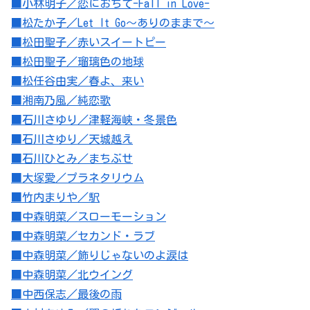
■小林明子／恋におちて-Fall in Love-
■松たか子／Let It Go～ありのままで～
■松田聖子／赤いスイートピー
■松田聖子／瑠璃色の地球
■松任谷由実／春よ、来い
■湘南乃風／純恋歌
■石川さゆり／津軽海峡・冬景色
■石川さゆり／天城越え
■石川ひとみ／まちぶせ
■大塚愛／プラネタリウム
■竹内まりや／駅
■中森明菜／スローモーション
■中森明菜／セカンド・ラブ
■中森明菜／飾りじゃないのよ涙は
■中森明菜／北ウイング
■中西保志／最後の雨