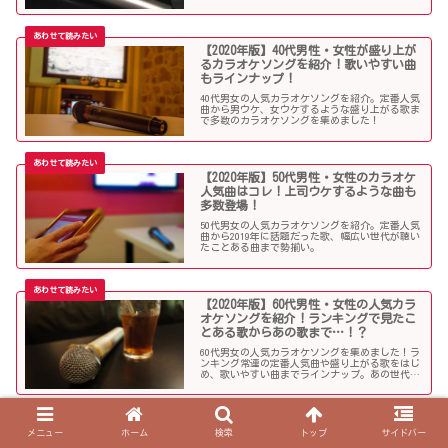
ラインナップになっています。
【2020年版】40代男性・女性が盛り上が
るカラオケソングを紹介！歌いやすい曲
もラインナップ！
40代男女の人気カラオケソングを紹介。定番人気
曲から男ウケ、女ウケするような盛り上がる歌ま
で多数のカラオケソングを集めました！
【2020年版】50代男性・女性のカラオケ
人気曲はコレ！上司ウケするような曲も
多数登場！
50代男女の人気カラオケソングを紹介。定番人気
曲から2019年に話題だった歌、幅広い世代が聴い
たことある曲まで勢揃い。
【2020年版】60代男性・女性の人気カラ
オケソングを紹介！ランキングで見たこ
とある歌からあの歌まで…！？
60代男女の人気カラオケソングを集めました！ラ
ンキング常連の定番人気曲や盛り上がる歌をはじ
め、歌いやすい曲までラインナップ。あの世代に
人気の歌も！？
【2020年版】70代男性・女性の人気カラ
メニュー
ホーム
検索
トップ
サイドバー
オケソングを紹介！演歌を中心に多彩な