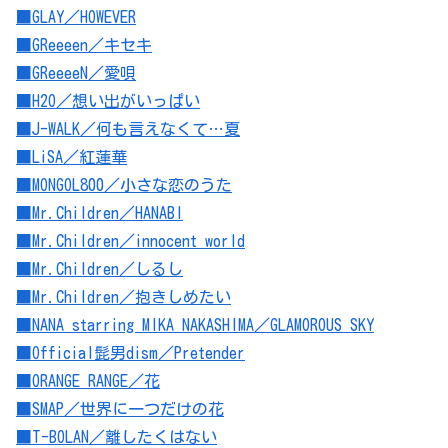
■GLAY／HOWEVER
■GReeeen／キセキ
■GReeeeN／愛唄
■H2O／想い出がいっぱい
■J-WALK／何も言えなくて…夏
■LiSA／紅蓮華
■MONGOL800／小さな恋のうた
■Mr.Children／HANABI
■Mr.Children／innocent world
■Mr.Children／しるし
■Mr.Children／抱きしめたい
■NANA starring MIKA NAKASHIMA／GLAMOROUS SKY
■Official髭男dism／Pretender
■ORANGE RANGE／花
■SMAP／世界に一つだけの花
■T-BOLAN／離したくはない