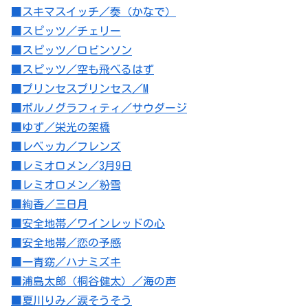
■スキマスイッチ／奏（かなで）
■スピッツ／チェリー
■スピッツ／ロビンソン
■スピッツ／空も飛べるはず
■プリンセスプリンセス／M
■ポルノグラフィティ／サウダージ
■ゆず／栄光の架橋
■レベッカ／フレンズ
■レミオロメン／3月9日
■レミオロメン／粉雪
■絢香／三日月
■安全地帯／ワインレッドの心
■安全地帯／恋の予感
■一青窈／ハナミズキ
■浦島太郎（桐谷健太）／海の声
■夏川りみ／涙そうそう