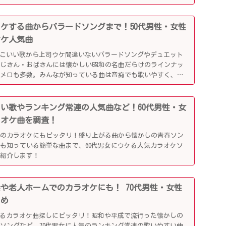
司ウケする曲からバラードソングまで！50代男性・女性
オケ人気曲
っこいい歌から上司ウケ間違いないバラードソングやデュエット
おじさん・おばさんには懐かしい昭和の名曲だらけのラインナッ
懐メロも多数。みんなが知っている曲は音痴でも歌いやすく、送
盛り上がるはず！
かしい歌やランキング常連の人気曲など！60代男性・女
ラオケ曲を調査！
でのカラオケにもピッタリ！盛り上がる曲から懐かしの青春ソン
も知っている簡単な曲まで、60代男女にウケる人気カラオケソ
ご紹介します！
別会や老人ホームでのカラオケにも！ 70代男性・女性
とめ
がるカラオケ曲探しにピッタリ！昭和や平成で流行った懐かしの
ソングなど、70代男女に人気のランキング常連の歌いやすい曲