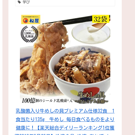
学び
乳酸菌入り牛めしの具プレミアム仕様32食 1
食当たり135g 牛めし 毎日食べるものをより
健康に！【楽天総合デイリーランキング1位獲