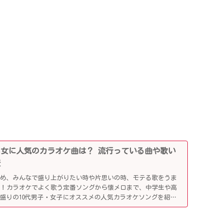
0代男女に人気のカラオケ曲は？ 流行っている曲や歌い
査
じめ、みんなで盛り上がりたい時や片思いの時、モテる歌をうま
利！カラオケでよく歌う定番ソングから懐メロまで、中学生や高
盛りの10代男子・女子にオススメの人気カラオケソングを紹介