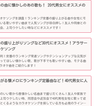
行りの曲に懐かしのあの歌も！ 20代男女にオススメの
ラオケソングを調査！ランキング定番の盛り上がる曲や女性にモ
ている歌いやすい曲まで人気ソングが目白押し！友人や同僚との
別会、上司ウケしたい時などにオススメです！
かしの盛り上がりソングなど30代にオススメ！アラサー
オケソング
便利！定番のランキング常連ソングやテンションアップな元気が
歌ってほしい懐かしい歌、歌が下手でも歌いやすい曲、モテる曲
カラオケ曲をご紹介します！
り上がる懐メロにランキング定番曲など！40代男女に人
グ
リのいい歌から昔懐かしい名曲まで盛りだくさん！友人や家族で
上司ウケしたい時、同窓会や送別会で40代男性女性に歌って欲
ッとくるようなカラオケソングを探している方も必見のラインナ