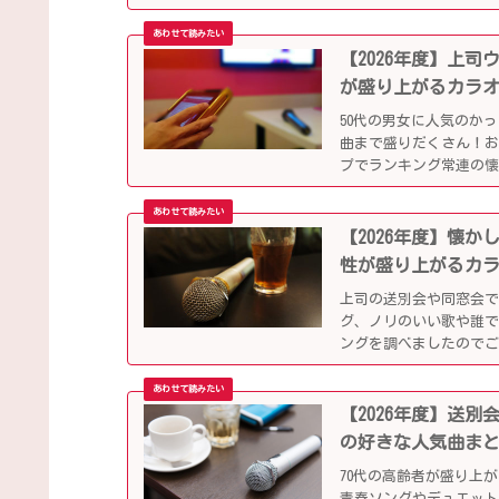
ップになっています！
【2026年度】上
が盛り上がるカラ
50代の男女に人気のか
曲まで盛りだくさん！
プでランキング常連の
別会や同窓会などでも
【2026年度】懐
性が盛り上がるカ
上司の送別会や同窓会
グ、ノリのいい歌や誰で
ングを調べましたので
【2026年度】送
の好きな人気曲ま
70代の高齢者が盛り上
青春ソングやデュエット