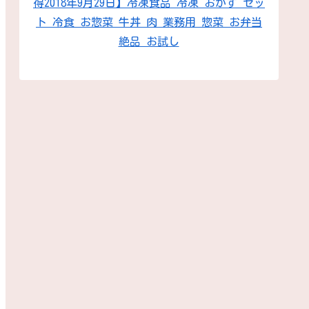
得2018年9月29日】冷凍食品 冷凍 おかず セッ
ト 冷食 お惣菜 牛丼 肉 業務用 惣菜 お弁当
絶品 お試し