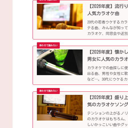
【2026年度】流
人気カラオケ曲
20代の若者ウケするカ
テる曲、みんなが知っ
カラオケ、同窓会や送
【2026年度】懐
男女に人気のカラ
カラオケでの曲探しに
出る曲、男性や女性に
など…。30代にウケる
【2026年度】盛
気のカラオケソン
テンションの上がるノ
のカラオケはもちろん、
しいかっこいい曲やグ