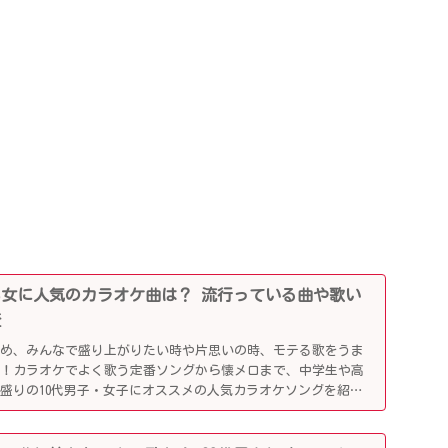
0代男女に人気のカラオケ曲は？ 流行っている曲や歌い
査
じめ、みんなで盛り上がりたい時や片思いの時、モテる歌をうま
利！カラオケでよく歌う定番ソングから懐メロまで、中学生や高
盛りの10代男子・女子にオススメの人気カラオケソングを紹介