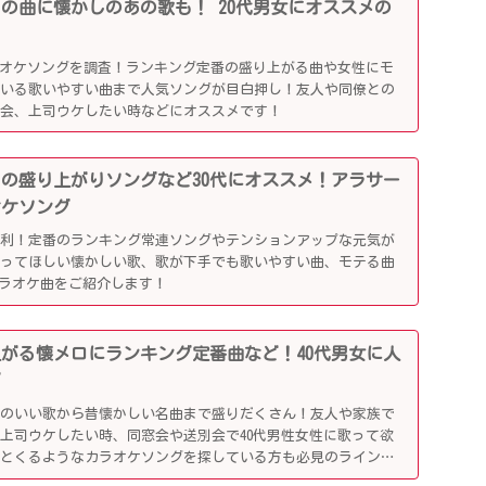
行りの曲に懐かしのあの歌も！ 20代男女にオススメの
ラオケソングを調査！ランキング定番の盛り上がる曲や女性にモ
ている歌いやすい曲まで人気ソングが目白押し！友人や同僚との
別会、上司ウケしたい時などにオススメです！
かしの盛り上がりソングなど30代にオススメ！アラサー
オケソング
便利！定番のランキング常連ソングやテンションアップな元気が
歌ってほしい懐かしい歌、歌が下手でも歌いやすい曲、モテる曲
カラオケ曲をご紹介します！
り上がる懐メロにランキング定番曲など！40代男女に人
グ
リのいい歌から昔懐かしい名曲まで盛りだくさん！友人や家族で
上司ウケしたい時、同窓会や送別会で40代男性女性に歌って欲
ッとくるようなカラオケソングを探している方も必見のラインナ