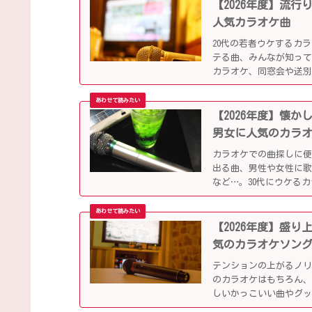
【2026年度】流
人気カラオケ曲
20代の若者ウケするカ
テる曲、みんなが知っ
カラオケ、同窓会や送
【2026年度】懐
男女に人気のカラ
カラオケでの曲探しに
出る曲、男性や女性に
など…。30代にウケる
【2026年度】盛
気のカラオケソン
テンションの上がるノ
のカラオケはもちろん、
しいかっこいい曲やグ
ップになっています！