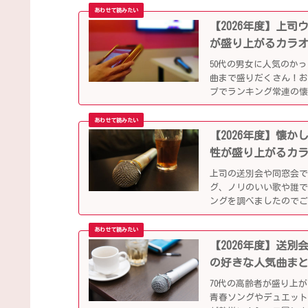
【2026年度】上
が盛り上がるカラ
50代の男女に人気のか
曲まで盛りだくさん！
プでランキング常連の
別会や同窓会などでも
【2026年度】懐
性が盛り上がるカ
上司の送別会や同窓会
グ、ノリのいい歌や誰で
ングを調べましたので
【2026年度】送
の好きな人気曲ま
70代の高齢者が盛り上
青春ソングやデュエット