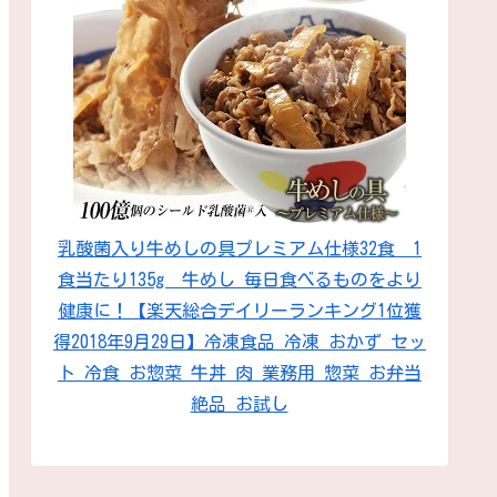
乳酸菌入り牛めしの具プレミアム仕様32食 1
食当たり135g 牛めし 毎日食べるものをより
健康に！【楽天総合デイリーランキング1位獲
得2018年9月29日】冷凍食品 冷凍 おかず セッ
ト 冷食 お惣菜 牛丼 肉 業務用 惣菜 お弁当
絶品 お試し