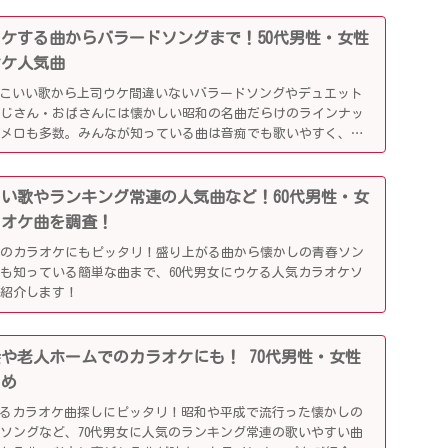
司ウケする曲からバラードソングまで！50代男性・女性
オケ人気曲
っこいい歌から上司ウケ間違いないバラードソングやデュエット
おじさん・おばさんには懐かしい昭和の名曲だらけのラインナッ
懐メロも多数。みんなが知っている曲は音痴でも歌いやすく、送
盛り上がるはず！
かしい歌やランキング常連の人気曲など！60代男性・女
ラオケ曲を調査！
でのカラオケにもピッタリ！盛り上がる曲から懐かしの青春ソン
も知っている簡単な曲まで、60代男女にウケる人気カラオケソ
ご紹介します！
別会や老人ホームでのカラオケにも！ 70代男性・女性
とめ
がるカラオケ曲探しにピッタリ！昭和や平成で流行った懐かしの
ソングなど、70代男女に人気のランキング常連の歌いやすい曲