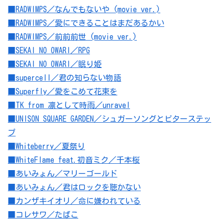
■RADWIMPS／なんでもないや (movie ver.)
■RADWIMPS／愛にできることはまだあるかい
■RADWIMPS／前前前世 (movie ver.)
■SEKAI NO OWARI／RPG
■SEKAI NO OWARI／眠り姫
■supercell／君の知らない物語
■Superfly／愛をこめて花束を
■TK from 凛として時雨／unravel
■UNISON SQUARE GARDEN／シュガーソングとビターステッ
プ
■Whiteberry／夏祭り
■WhiteFlame feat.初音ミク／千本桜
■あいみょん／マリーゴールド
■あいみょん／君はロックを聴かない
■カンザキイオリ／命に嫌われている
■コレサワ／たばこ