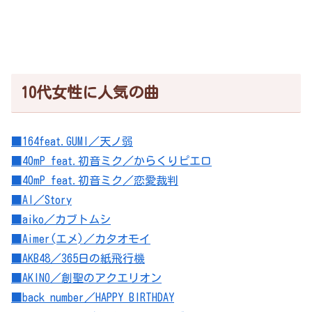
10代女性に人気の曲
■164feat.GUMI／天ノ弱
■40mP feat.初音ミク／からくりピエロ
■40mP feat.初音ミク／恋愛裁判
■AI／Story
■aiko／カブトムシ
■Aimer(エメ)／カタオモイ
■AKB48／365日の紙飛行機
■AKINO／創聖のアクエリオン
■back number／HAPPY BIRTHDAY