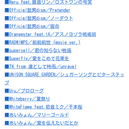
■Neru feat.鏡音リン／ロストワンの号哭
■Official髭男dism／Pretender
■Official髭男dism／ノーダウト
■Official髭男dism／宿命
■Orangestar feat.IA／アスノヨゾラ哨戒班
■RADWIMPS／前前前世 (movie ver.)
■supercell／君の知らない物語
■Superfly／愛をこめて花束を
■TK from 凛として時雨／unravel
■UNISON SQUARE GARDEN／シュガーソングとビターステッ
プ
■Uru／プロローグ
■Whiteberry／夏祭り
■WhiteFlame feat.初音ミク／千本桜
■あいみょん／マリーゴールド
■あいみょん／愛を伝えたいだとか