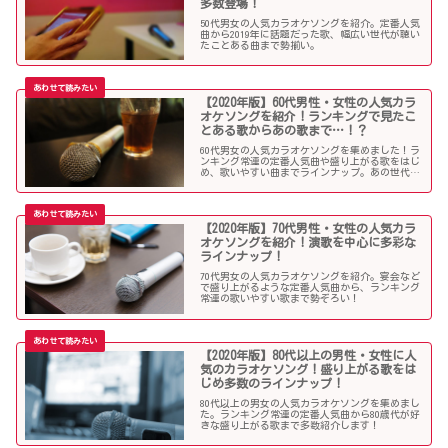
多数登場！
50代男女の人気カラオケソングを紹介。定番人気
曲から2019年に話題だった歌、幅広い世代が聴い
たことある曲まで勢揃い。
【2020年版】60代男性・女性の人気カラ
オケソングを紹介！ランキングで見たこ
とある歌からあの歌まで…！？
60代男女の人気カラオケソングを集めました！ラ
ンキング常連の定番人気曲や盛り上がる歌をはじ
め、歌いやすい曲までラインナップ。あの世代に
人気の歌も！？
【2020年版】70代男性・女性の人気カラ
オケソングを紹介！演歌を中心に多彩な
ラインナップ！
70代男女の人気カラオケソングを紹介。宴会など
で盛り上がるような定番人気曲から、ランキング
常連の歌いやすい歌まで勢ぞろい！
【2020年版】80代以上の男性・女性に人
気のカラオケソング！盛り上がる歌をは
じめ多数のラインナップ！
80代以上の男女の人気カラオケソングを集めまし
た。ランキング常連の定番人気曲から80歳代が好
きな盛り上がる歌まで多数紹介します！