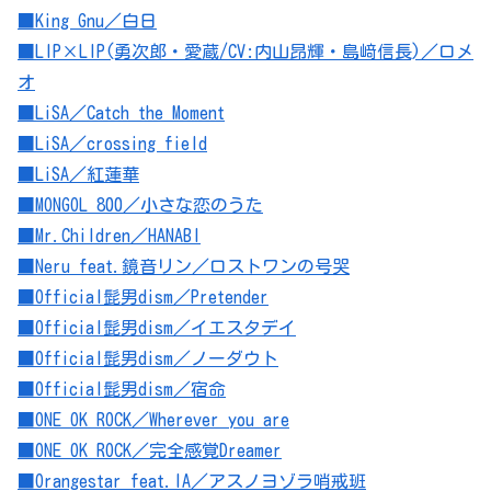
■King Gnu／白日
■LIP×LIP(勇次郎・愛蔵/CV:内山昂輝・島﨑信長)／ロメ
オ
■LiSA／Catch the Moment
■LiSA／crossing field
■LiSA／紅蓮華
■MONGOL 800／小さな恋のうた
■Mr.Children／HANABI
■Neru feat.鏡音リン／ロストワンの号哭
■Official髭男dism／Pretender
■Official髭男dism／イエスタデイ
■Official髭男dism／ノーダウト
■Official髭男dism／宿命
■ONE OK ROCK／Wherever you are
■ONE OK ROCK／完全感覚Dreamer
■Orangestar feat.IA／アスノヨゾラ哨戒班