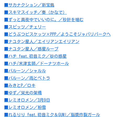
■サカナクション／新宝島
■スキマスイッチ／奏（かなで）
■ずっと真夜中でいいのに。／秒針を噛む
■スピッツ／チェリー
■どうぶつビスケッツ×PPP／ようこそジャパリパークへ
■ナユタン星人／エイリアンエイリアン
■ナユタン星人／惑星ループ
■ハチ feat.初音ミク／砂の惑星
■ハチ/米津玄師／ドーナツホール
■バルーン／シャルル
■バルーン／雨とぺトラ
■みきとP／ロキ
■ゆず／栄光の架橋
■レミオロメン／3月9日
■レミオロメン／粉雪
■れるりり feat.初音ミク＆GUMI／脳漿炸裂ガール