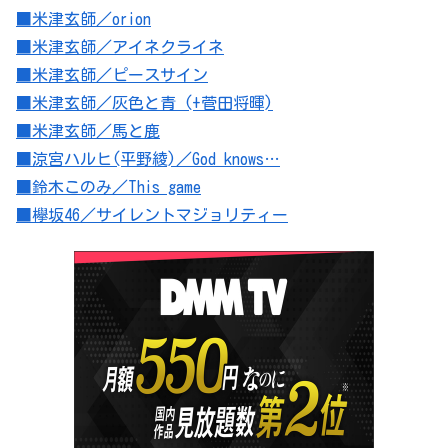
■米津玄師／orion
■米津玄師／アイネクライネ
■米津玄師／ピースサイン
■米津玄師／灰色と青 (+菅田将暉)
■米津玄師／馬と鹿
■涼宮ハルヒ(平野綾)／God knows…
■鈴木このみ／This game
■欅坂46／サイレントマジョリティー