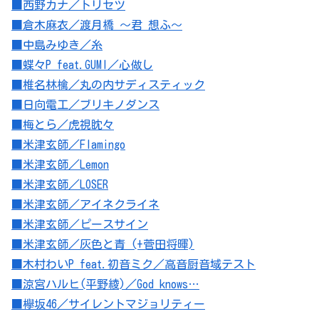
■西野カナ／トリセツ
■倉木麻衣／渡月橋 ～君 想ふ～
■中島みゆき／糸
■蝶々P feat.GUMI／心做し
■椎名林檎／丸の内サディスティック
■日向電工／ブリキノダンス
■梅とら／虎視眈々
■米津玄師／Flamingo
■米津玄師／Lemon
■米津玄師／LOSER
■米津玄師／アイネクライネ
■米津玄師／ピースサイン
■米津玄師／灰色と青 (+菅田将暉)
■木村わいP feat.初音ミク／高音厨音域テスト
■涼宮ハルヒ(平野綾)／God knows…
■欅坂46／サイレントマジョリティー