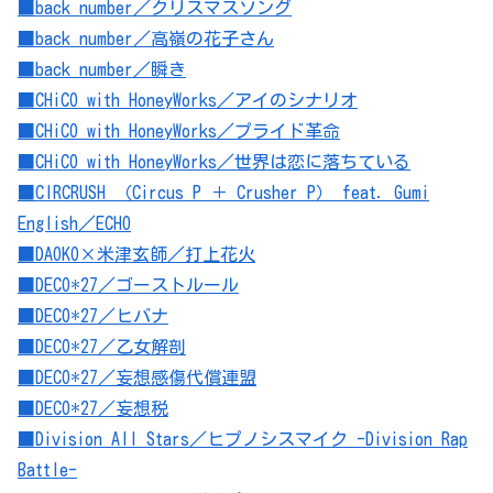
■back number／クリスマスソング
■back number／高嶺の花子さん
■back number／瞬き
■CHiCO with HoneyWorks／アイのシナリオ
■CHiCO with HoneyWorks／プライド革命
■CHiCO with HoneyWorks／世界は恋に落ちている
■CIRCRUSH （Circus P ＋ Crusher P） feat．Gumi
English／ECHO
■DAOKO×米津玄師／打上花火
■DECO*27／ゴーストルール
■DECO*27／ヒバナ
■DECO*27／乙女解剖
■DECO*27／妄想感傷代償連盟
■DECO*27／妄想税
■Division All Stars／ヒプノシスマイク -Division Rap
Battle-