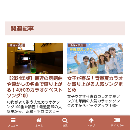
関連記事
趣味・娯楽
趣味・娯楽
【2024年版】最近の話題曲
女子が喜ぶ！青春夏カラオ
や懐かしの名曲で盛り上が
ケ盛り上がる人気ソングま
る！40代のカラオケベスト
とめ
ソング100
女子ウケする青春カラオケ夏ソ
ングを年間の人気カラオケソン
40代がよく歌う人気カラオケソ
グの中からピックアップ！盛り
ング100曲を調査！最近話題の人
上がる曲から花火の余韻が残る
気曲から、昭和・平成に大ヒッ
エモい楽曲まで、男女混合でも
トしたあの名曲までズラリ！春
外さない人気曲を紹介します。
夏秋冬の様々なシーンで歌う曲
に悩んだときには、もってこい
メニュー
ホーム
検索
トップ
サイドバー
趣味・娯楽
趣味・娯楽