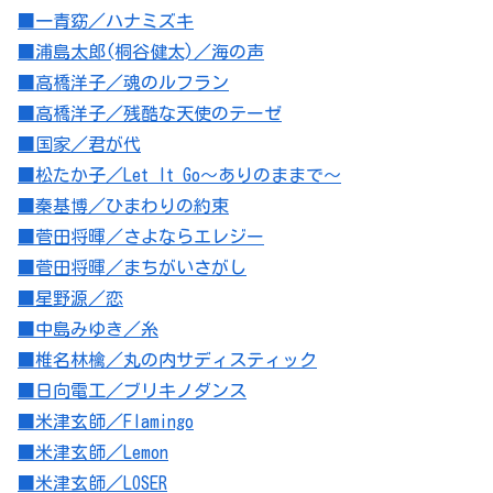
■一青窈／ハナミズキ
■浦島太郎(桐谷健太)／海の声
■高橋洋子／魂のルフラン
■高橋洋子／残酷な天使のテーゼ
■国家／君が代
■松たか子／Let It Go～ありのままで～
■秦基博／ひまわりの約束
■菅田将暉／さよならエレジー
■菅田将暉／まちがいさがし
■星野源／恋
■中島みゆき／糸
■椎名林檎／丸の内サディスティック
■日向電工／ブリキノダンス
■米津玄師／Flamingo
■米津玄師／Lemon
■米津玄師／LOSER