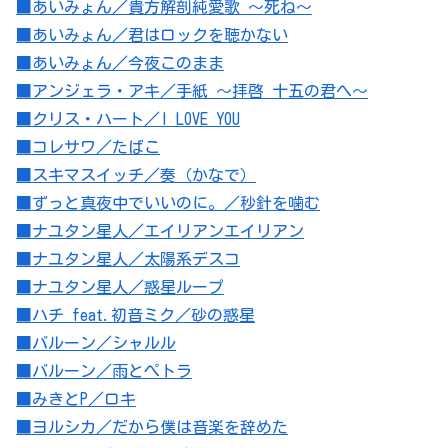
■あいみょん／貴方解剖純愛歌 ～死ね～
■あいみょん／君はロックを聴かない
■あいみょん／今夜このまま
■アンジェラ・アキ／手紙 ～拝啓 十五の君へ～
■クリス・ハート／I LOVE YOU
■コレサワ／たばこ
■スキマスイッチ／奏（かなで）
■ずっと真夜中でいいのに。／秒針を噛む
■ナユタン星人／エイリアンエイリアン
■ナユタン星人／太陽系デスコ
■ナユタン星人／惑星ループ
■ハチ feat.初音ミク／砂の惑星
■バルーン／シャルル
■バルーン／雨とぺトラ
■みきとP／ロキ
■ヨルシカ／だから僕は音楽を辞めた