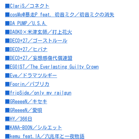
■ClariS／コネクト
■cosMo@暴走P feat. 初音ミク／初音ミクの消失
■DA PUMP／U.S.A.
■DAOKO×米津玄師／打上花火
■DECO*27／ゴーストルール
■DECO*27／ヒバナ
■DECO*27／妄想感傷代償連盟
■EGOIST／The Everlasting Guilty Crown
■Eve／ドラマツルギー
■Foorin／パプリカ
■fripSide／only my railgun
■GReeeeN／キセキ
■GReeeeN／愛唄
■HY／366日
■KANA-BOON／シルエット
■kemu feat.IA／六兆年と一夜物語