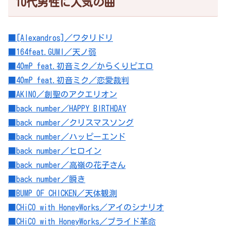
10代男性に人気の曲
■[Alexandros]／ワタリドリ
■164feat.GUMI／天ノ弱
■40mP feat.初音ミク／からくりピエロ
■40mP feat.初音ミク／恋愛裁判
■AKINO／創聖のアクエリオン
■back number／HAPPY BIRTHDAY
■back number／クリスマスソング
■back number／ハッピーエンド
■back number／ヒロイン
■back number／高嶺の花子さん
■back number／瞬き
■BUMP OF CHICKEN／天体観測
■CHiCO with HoneyWorks／アイのシナリオ
■CHiCO with HoneyWorks／プライド革命