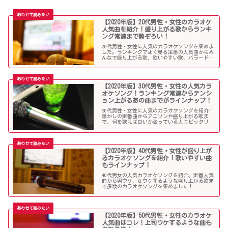
【2020年版】20代男性・女性のカラオケ
人気曲を紹介！盛り上がる歌からランキ
ング常連まで勢ぞろい！
20代男性・女性に人気のカラオケソングを集めま
した。ランキングでよく見る定番の人気曲からみ
んなで盛り上がる歌、歌いやすい歌、バラード、
アニソンや人気アーティストまで豪華ラインナッ
プです。
【2020年版】30代男性・女性の人気カラ
オケソング！ランキング常連からテンシ
ョン上がるあの曲までがラインナップ！
30代男性・女性に人気のカラオケソングを紹介！
懐かしの定番曲からアニソンや盛り上がる歌ま
で、何を歌えば良いか迷っている人にピッタリの
ラインナップになっています。
【2020年版】40代男性・女性が盛り上が
るカラオケソングを紹介！歌いやすい曲
もラインナップ！
40代男女の人気カラオケソングを紹介。定番人気
曲から男ウケ、女ウケするような盛り上がる歌ま
で多数のカラオケソングを集めました！
【2020年版】50代男性・女性のカラオケ
人気曲はコレ！上司ウケするような曲も