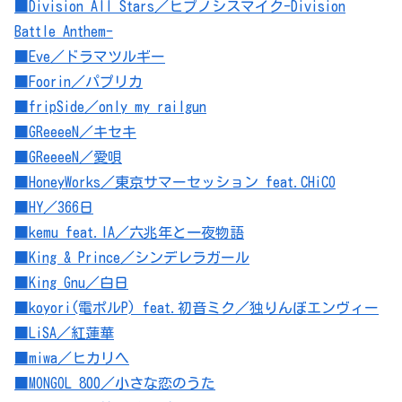
■Division All Stars／ヒプノシスマイク-Division
Battle Anthem-
■Eve／ドラマツルギー
■Foorin／パプリカ
■fripSide／only my railgun
■GReeeeN／キセキ
■GReeeeN／愛唄
■HoneyWorks／東京サマーセッション feat.CHiCO
■HY／366日
■kemu feat.IA／六兆年と一夜物語
■King & Prince／シンデレラガール
■King Gnu／白日
■koyori(電ポルP) feat.初音ミク／独りんぼエンヴィー
■LiSA／紅蓮華
■miwa／ヒカリヘ
■MONGOL 800／小さな恋のうた