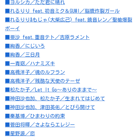
■ヨルシカ／ただ君に晴れ
■れるりり feat.初音ミク＆GUMI／脳漿炸裂ガール
■れるりり&もじゃ(大柴広己) feat.鏡音レン／聖槍爆裂
ボーイ
■亜沙 feat.重音テト／吉原ラメント
■絢香／にじいろ
■絢香／三日月
■一青窈／ハナミズキ
■高橋洋子／魂のルフラン
■高橋洋子／残酷な天使のテーゼ
■松たか子／Let It Go～ありのままで～
■神田沙也加、松たか子／生まれてはじめて
■神田沙也加、津田英佑／とびら開けて
■秦基博／ひまわりの約束
■菅田将暉／さよならエレジー
■星野源／恋