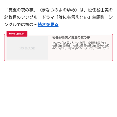
「真夏の夜の夢」（まなつのよのゆめ）は、松任谷由実の
24枚目のシングル。ドラマ『誰にも言えない』主題歌。シ
ングルでは初の…
続きを見る
松任谷由実／真夏の夜の夢
1993年7月26日リリース作詞：松任谷由実作曲：
松任谷由実編曲：松任谷正隆松任谷由実の24枚目
のシングル。4年ぶりのシングルで、TBS系ドラマ
『誰にも言えない』主題歌となった。「あの日に
かえりたい」以来約17年ぶり、自身2作目（「今
だから...