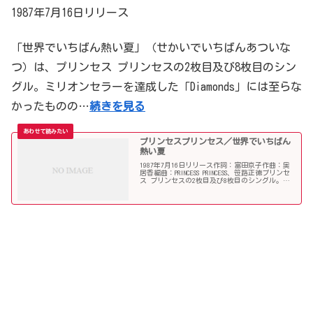
1987年7月16日リリース
「世界でいちばん熱い夏」（せかいでいちばんあついな
つ）は、プリンセス プリンセスの2枚目及び8枚目のシン
グル。ミリオンセラーを達成した「Diamonds」には至らな
かったものの…
続きを見る
プリンセスプリンセス／世界でいちばん
熱い夏
1987年7月16日リリース作詞：富田京子作曲：奥
居香編曲：PRINCESS PRINCESS、笹路正徳プリンセ
ス プリンセスの2枚目及び8枚目のシングル。
1987年テレビ朝日系全国ネット『世界どっきりウ
ォッチ』エンディングテーマ。レコード...