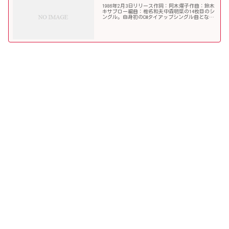
1986年2月3日リリース作詞：阿木燿子作曲：鈴木
キサブロー編曲：椎名和夫中森明菜の14枚目のシ
ングル。自身初のCMタイアップシングル曲とな
り、パイオニア「PRIVATE CD 500AV」のCM曲に起
用された。また、1986年に開催された...