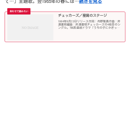
て…」主題歌。翌1985年の春には…
続きを見る
チェッカーズ／星屑のステージ
1984年8月23日リリース作詞：売野雅勇作曲：芹
澤廣明編曲：芹澤廣明チェッカーズの4枚目のシ
ングル。TBS系連続ドラマ「うちの子にかぎっ
て…」主題歌。翌1985年の春には、第57回選抜高
等学校野球大会の入場行進曲にも採用された。解
散発表し...