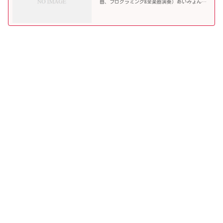
曲、プログラミング&全楽器演奏）あいみょんの
メジャー5枚目のシングル。前作「満月の夜な
ら」から約3ヶ月半という短いスパンで発表され
たシングル。Bi...