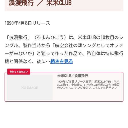
浪漫飛行 ／ 米米CLUB
1990年4月8日リリース
「浪漫飛行」（ろまんひこう）は、米米CLUBの10枚目のシ
ングル。製作当時から「航空会社のCMソングとしてオファ
ーが来ないか」と狙って作った作品で、PV自体は特に飛行
機と関係なく、後に…
続きを見る
米米CLUB／浪漫飛行
1990年4月8日リリース作詞：米米CLUB作曲：米米
CLUB編曲：中崎英也 & 米米CLUB米米CLUBの10枚目
のシングル。シングルとアルバムでは若干アレン
ジが異なり、アルバムは前曲の「sure dance」の
最後部から繋がっている。楽...