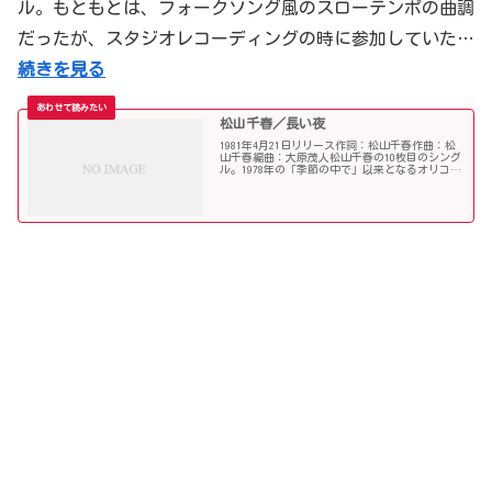
ル。もともとは、フォークソング風のスローテンポの曲調
だったが、スタジオレコーディングの時に参加していた…
続きを見る
松山千春／長い夜
1981年4月21日リリース作詞：松山千春作曲：松
山千春編曲：大原茂人松山千春の10枚目のシング
ル。1978年の「季節の中で」以来となるオリコ
ン・シングルチャートでの1位獲得となった。オ
リコン上における松山千春のシングル売上枚数で
は、198...