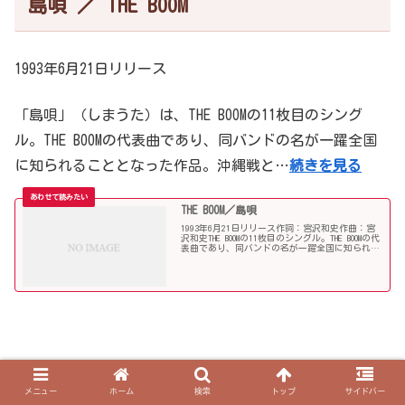
島唄 ／ THE BOOM
1993年6月21日リリース
「島唄」（しまうた）は、THE BOOMの11枚目のシング
ル。THE BOOMの代表曲であり、同バンドの名が一躍全国
に知られることとなった作品。沖縄戦と…
続きを見る
THE BOOM／島唄
1993年6月21日リリース作詞：宮沢和史作曲：宮
沢和史THE BOOMの11枚目のシングル。THE BOOMの代
表曲であり、同バンドの名が一躍全国に知られる
こととなった作品。単なるラブソングとして解釈
されることも多いが、実際には宮沢和史が...
メニュー
ホーム
検索
トップ
サイドバー