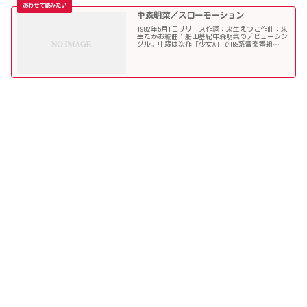
中森明菜／スローモーション
1982年5月1日リリース作詞：来生えつこ作曲：来
生たかお編曲：船山基紀中森明菜のデビューシン
グル。中森は次作「少女A」でTBS系音楽番組
『ザ・ベストテン』に出演した際に（1982年9月
23日放送）、「少女A」よりも「スローモーショ
ン」の方...