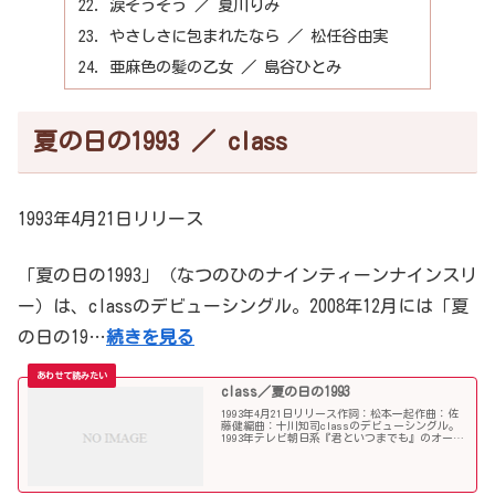
涙そうそう ／ 夏川りみ
やさしさに包まれたなら ／ 松任谷由実
亜麻色の髪の乙女 ／ 島谷ひとみ
夏の日の1993 ／ class
1993年4月21日リリース
「夏の日の1993」（なつのひのナインティーンナインスリ
ー）は、classのデビューシングル。2008年12月には「夏
の日の19…
続きを見る
class／夏の日の1993
1993年4月21日リリース作詞：松本一起作曲：佐
藤健編曲：十川知司classのデビューシングル。
1993年テレビ朝日系『君といつまでも』のオープ
ニングテーマ、セゾンカードのCMソングというタ
イアップが付いたが、ヒットの要因としては有線
放送...