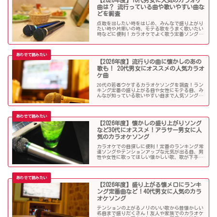
【2026年度】10代男女に人気のカラオケ
曲は？ 流行っている曲や歌いやすい曲な
どを調査
点数を出したい時をはじめ、みんなで盛り上がり
たい時や片思いの時、モテる歌をうまく歌いたい
時などに便利！カラオケでよく歌う定番ソングか
ら懐メロまで、中学生や高校生、大学生の青春真
っ盛りの10代男子・女子にオススメの人気カラオ
ケソングを紹介していきます。
【2026年度】流行りの曲に懐かしのあの
歌も！ 20代男女にオススメの人気カラオ
ケ曲
20代の若者ウケするカラオケソングを調査！ラン
キング定番の盛り上がる曲や女性にモテる曲、み
んなが知っている歌いやすい曲まで人気ソングが
目白押し！友人や同僚とのカラオケ、同窓会や送
別会、上司ウケしたい時などにオススメです！
【2026年度】懐かしの盛り上がりソング
など30代にオススメ！アラサー男女に人
気のカラオケソング
カラオケでの曲探しに便利！定番のランキング常
連ソングやテンションアップな元気が出る曲、男
性や女性に歌ってほしい懐かしい歌、歌が下手で
も歌いやすい曲、モテる曲など…。30代にウケる
カラオケ曲をご紹介します！
【2026年度】盛り上がる懐メロにランキ
ング定番曲など！40代男女に人気のカラ
オケソング
テンションの上がるノリのいい歌から昔懐かしい
名曲まで盛りだくさん！友人や家族でのカラオケ