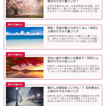
気のカラオケ春ソング！
入学や卒業をはじめ、大きな節目のある春。その
春に聴きたい・歌いたい春ソングを50代に人気の
カラオケソングの中から厳選しましたのでご紹介
します！
昭和・平成の懐メロがたくさん！50代に
人気のカラオケ夏ソング
1980年代や90年代に流行った懐かしい夏ソング
を、50代に人気のカラオケソングの中から調査！
ドライブやカラオケにピッタリな盛り上がる懐メ
ロがたくさん！
切ない曲から懐かしの歌まで！50代に人
気のカラオケ秋ソング
80年代・90年代を中心に50代にピッタリな秋のJ-
POPをリサーチ！秋を感じる昭和の切ない歌や音楽
ランキングでも見かける最近の定番ソングまで、
多くの歌を集めました！
懐かしの昭和冬ソングも！？ 50代男女に
人気のカラオケ冬ソング
80年代に流行った昭和歌謡曲から最近はやりの冬
ソングまで！盛り上がる定番冬ソングを中心に、
50代に人気のカラオケソングをまとめましたので
ご紹介します！