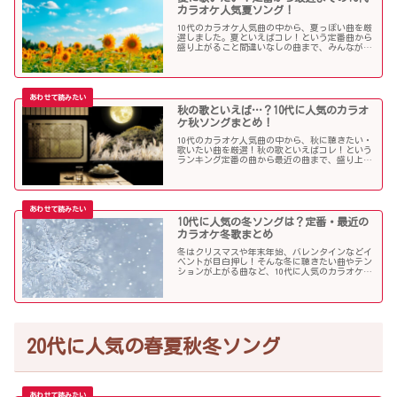
カラオケ人気夏ソング！
10代のカラオケ人気曲の中から、夏っぽい曲を厳
選しました。夏といえばコレ！という定番曲から
盛り上がること間違いなしの曲まで、みんなが選
んだ夏ソングをお届けします！
秋の歌といえば…？10代に人気のカラオ
ケ秋ソングまとめ！
10代のカラオケ人気曲の中から、秋に聴きたい・
歌いたい曲を厳選！秋の歌といえばコレ！という
ランキング定番の曲から最近の曲まで、盛り上が
る秋ソングNo.1的な歌を集めました！
10代に人気の冬ソングは？定番・最近の
カラオケ冬歌まとめ
冬はクリスマスや年末年始、バレンタインなどイ
ベントが目白押し！そんな冬に聴きたい曲やテン
ションが上がる曲など、10代に人気のカラオケソ
ングの中からピックアップしました！
20代に人気の春夏秋冬ソング