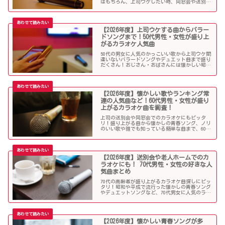
はもちろん、上司ウケしたい時、同窓会や送別会
で40代男性女性に歌って欲しいかっこいい曲やグ
ッとくるようなカラオケソングを探している方も
必見のラインナップになっています！
【2026年度】上司ウケする曲からバラー
ドソングまで！50代男性・女性が盛り上
がるカラオケ人気曲
50代の男女に人気のかっこいい歌から上司ウケ間
違いないバラードソングやデュエット曲まで盛り
だくさん！おじさん・おばさんには懐かしい昭和
の名曲だらけのラインナップでランキング常連の
懐メロも多数。みんなが知っている曲は音痴でも
歌いやすく、送別会や同窓会などでも盛り上がる
はず！
【2026年度】懐かしい歌やランキング常
連の人気曲など！60代男性・女性が盛り
上がるカラオケ曲を調査！
上司の送別会や同窓会でのカラオケにもピッタ
リ！盛り上がる曲から懐かしの青春ソング、ノリ
のいい歌や誰でも知っている簡単な曲まで、60代
男女にウケる人気カラオケソングを調べましたの
でご紹介します！
【2026年度】送別会や老人ホームでのカ
ラオケにも！ 70代男性・女性の好きな人
気曲まとめ
70代の高齢者が盛り上がるカラオケ曲探しにピッ
タリ！昭和や平成で流行った懐かしの青春ソング
やデュエットソングなど、70代男女に人気のラン
キング常連の歌いやすい曲が勢揃い！シニア層に
ウケる曲、老人に喜ばれる曲が詰まったラインナ
ップをご紹介します。
【2026年度】懐かしい青春ソングが多