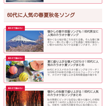
60代に人気の春夏秋冬ソング
懐かしの歌や定番ソングも！60代男女に
人気のカラオケ春ソング
暖かくなり桜が見ごろを迎える春。そんな春に聴
きたい・歌いたい春ソングを選曲！昭和の懐かし
い歌から60代にもウケる定番ソングまで、カラオ
ケで盛り上がること間違いなし！
夏に盛り上がる懐メロだらけ！60代に人
気のカラオケ夏ソングまとめ
60代にオススメのカラオケ夏ソングをリサーチ！
1970年代や80年代の懐メロからフォークソングま
で、カラオケで盛り上がる昭和歌謡曲の数々を取
り上げました。
懐かしの秋歌で盛り上がる！60代に人気
のカラオケ秋ソングまとめ
秋の季節にピッタリな切ない歌から懐かしの昭和
J-POPまで！60代に人気のカラオケソングの中か
ら、70年代・80年代の歌を中心に秋の歌といえば