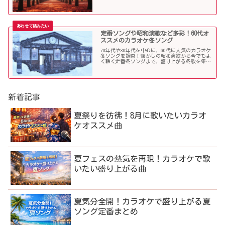
コレというような秋歌を選曲しましたのでご紹介
します。
定番ソングや昭和演歌など多彩！60代オ
ススメのカラオケ冬ソング
70年代や80年代を中心に、60代に人気のカラオケ
冬ソングを調査！懐かしの昭和演歌から今でもよ
く聴く定番冬ソングまで、盛り上がる冬歌を集め
ました！
新着記事
夏祭りを彷彿！8月に歌いたいカラオ
ケオススメ曲
夏フェスの熱気を再現！カラオケで歌
いたい盛り上がる曲
夏気分全開！カラオケで盛り上がる夏
ソング定番まとめ