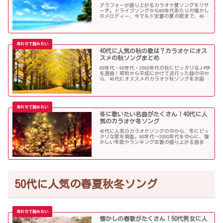
アラフォーが盛り上がるカラオケ夏ソングをリサ
ーチ。ドライブソングから90年代あたりの懐かし
のメロディー、今でもド定番の夏の歌まで、40代
にオススメの夏ソングだらけになっています！
40代に人気の秋の歌は？カラオケにオス
スメの秋ソングまとめ
80年代・90年代・2000年代の秋にピッタリなJ-POP
を選曲！昭和から平成にかけて流行った曲の中か
ら、40代にオススメのカラオケ秋ソングをお届け
します！
冬に歌いたい名曲がたくさん！40代に人
気のカラオケ冬ソング
40代に人気のカラオケソングの中から、冬にピッ
タリな歌を調査。80年代〜2000年代を中心に、懐
かしい冬歌やランキング定番の盛り上がる曲まで
たくさん集めました！
50代に人気の春夏秋冬ソング
懐かしの春歌がたくさん！50代男女に人