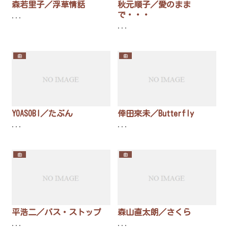
森若里子／浮草情話
秋元順子／愛のまま
で・・・
...
...
曲
曲
YOASOBI／たぶん
倖田來未／Butterfly
...
...
曲
曲
平浩二／バス・ストップ
森山直太朗／さくら
...
...