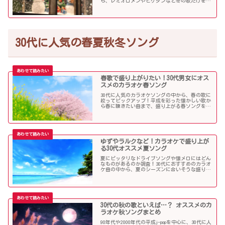
ら、レミオロメンやヒゲダンなど冬の歌だけを個
人的判断で選んでみました！
30代に人気の春夏秋冬ソング
春歌で盛り上がりたい！30代男女にオス
スメのカラオケ春ソング
30代に人気のカラオケソングの中から、春の歌に
絞ってピックアップ！平成を彩った懐かしい歌か
ら春に聴きたい曲まで、盛り上がる春ソングを集
めました！
ゆずやラルクなど！カラオケで盛り上が
る30代オススメ夏ソング
夏にピッタリなドライブソングや懐メロにはどん
なものがあるのか調査！30代におすすめのカラオ
ケ曲の中から、夏のシーズンに合いそうな盛り上
がる歌を選んでみましたので紹介します！
30代の秋の歌といえば…？ オススメのカ
ラオケ秋ソングまとめ
90年代や2000年代の平成j-popを中心に、30代に人