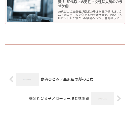
数！ 80代以上の男性・女性に人気のカラ
オケ曲
80代以上の高齢者が喜ぶカラオケ曲が盛りだくさ
ん！老人ホームでウケるカラオケ曲や、若いころ
にヒットした懐かしい青春ソング、当時のランキ
ング常連曲など、高齢者の好きな歌をまとめまし
た！
島谷ひとみ／亜麻色の髪の乙女
薬師丸ひろ子／セーラー服と機関銃