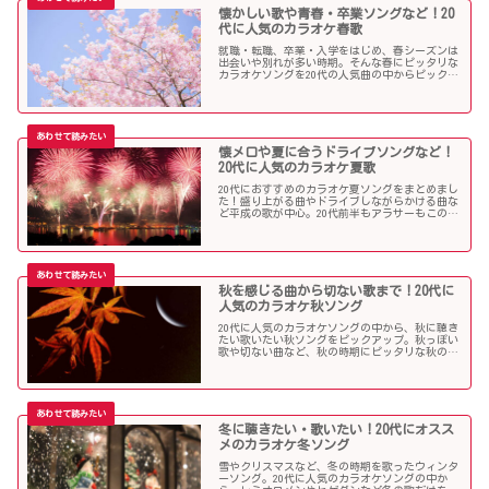
懐かしい歌や青春・卒業ソングなど！20
代に人気のカラオケ春歌
就職・転職、卒業・入学をはじめ、春シーズンは
出会いや別れが多い時期。そんな春にピッタリな
カラオケソングを20代の人気曲の中からピックア
ップしました。「桜」を中心に盛り上がる歌の
数々を紹介します。
懐メロや夏に合うドライブソングなど！
20代に人気のカラオケ夏歌
20代におすすめのカラオケ夏ソングをまとめまし
た！盛り上がる曲やドライブしながらかける曲な
ど平成の歌が中心。20代前半もアラサーもこの曲
を選べば盛り上がること間違いなし！？
秋を感じる曲から切ない歌まで！20代に
人気のカラオケ秋ソング
20代に人気のカラオケソングの中から、秋に聴き
たい歌いたい秋ソングをピックアップ。秋っぽい
歌や切ない曲など、秋の時期にピッタリな秋の歌
をまとめました。
冬に聴きたい・歌いたい！20代にオスス
メのカラオケ冬ソング
雪やクリスマスなど、冬の時期を歌ったウィンタ
ーソング。20代に人気のカラオケソングの中か