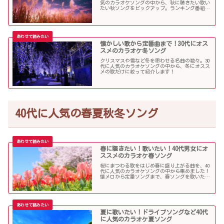
気のカラオケソングの中から、秋に聴きたい歌い
たい秋ソングをピックアップ。ランキング番組で
も見かける定番ソングが盛りだくさんです！
懐かしい歌から定番曲まで！30代にオス
スメのカラオケ冬ソング
クリスマスや雪など冬を思わせる名曲の数々。30
代に人気のカラオケソングの中から、冬にオスス
メの歌だけに絞って紹介します！
40代に人気の春夏秋冬ソング
春に聴きたい！歌いたい！40代男女にオ
ススメのカラオケ春ソング
桜にまつわる歌をはじめ春に盛り上がる曲を、40
代に人気のカラオケソングの中から集めました！
懐メロから定番ソングまで、春ソングを歌いたい
人にオススメの内容になっています。
夏に歌いたい！ドライブソングなど40代
に人気のカラオケ夏ソング