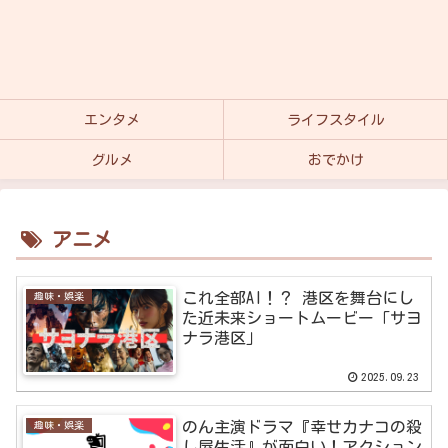
エンタメ
ライフスタイル
グルメ
おでかけ
アニメ
これ全部AI！？ 港区を舞台にし
趣味・娯楽
た近未来ショートムービー「サヨ
ナラ港区」
2025.09.23
のん主演ドラマ『幸せカナコの殺
趣味・娯楽
し屋生活』が面白い！アクション