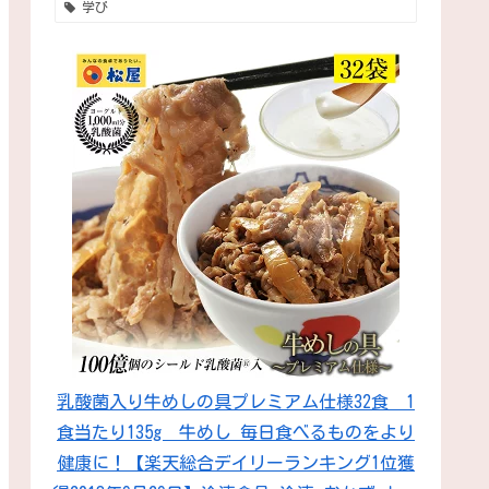
学び
乳酸菌入り牛めしの具プレミアム仕様32食 1
食当たり135g 牛めし 毎日食べるものをより
健康に！【楽天総合デイリーランキング1位獲