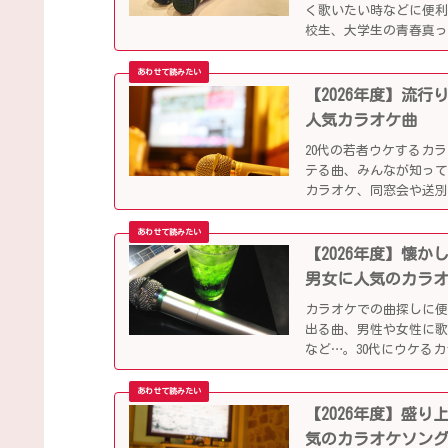
く歌いたい時などに便
校生、大学生の青春真っ
していきます。
【2026年度】流
人気カラオケ曲
20代の若者ウケするカ
テる曲、みんなが知っ
カラオケ、同窓会や送
【2026年度】懐
男女に人気のカラ
カラオケでの曲探しに
出る曲、男性や女性に
など…。30代にウケる
【2026年度】盛
気のカラオケソン