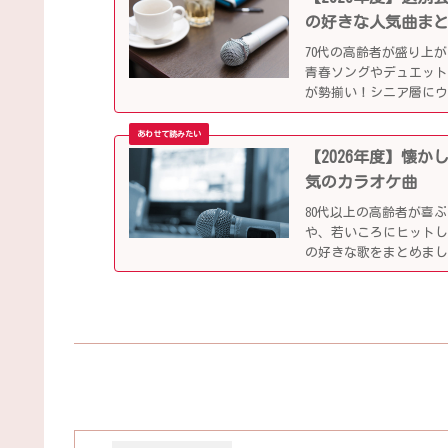
の好きな人気曲ま
70代の高齢者が盛り上
青春ソングやデュエット
が勢揃い！シニア層に
ます。
【2026年度】懐
気のカラオケ曲
80代以上の高齢者が喜
や、若いころにヒット
の好きな歌をまとめま