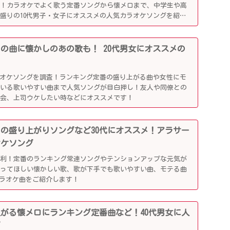
利！カラオケでよく歌う定番ソングから懐メロまで、中学生や高
盛りの10代男子・女子にオススメの人気カラオケソングを紹介
行りの曲に懐かしのあの歌も！ 20代男女にオススメの
ラオケソングを調査！ランキング定番の盛り上がる曲や女性にモ
ている歌いやすい曲まで人気ソングが目白押し！友人や同僚との
別会、上司ウケしたい時などにオススメです！
かしの盛り上がりソングなど30代にオススメ！アラサー
オケソング
便利！定番のランキング常連ソングやテンションアップな元気が
歌ってほしい懐かしい歌、歌が下手でも歌いやすい曲、モテる曲
カラオケ曲をご紹介します！
り上がる懐メロにランキング定番曲など！40代男女に人
グ