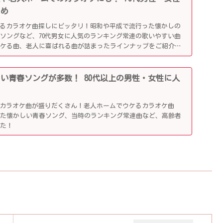
とめ
がるカラオケ曲探しにピッタリ！昭和や平成で流行った懐かしの
ソングなど、70代男女に人気のランキング常連の歌いやすい曲
ウケる曲、老人に喜ばれる曲が詰まったラインナップをご紹介し
かしい青春ソングが多数！ 80代以上の男性・女性に人
ぶカラオケ曲が盛りだくさん！老人ホームでウケるカラオケ曲
した懐かしい青春ソング、当時のランキング常連曲など、高齢者
した！