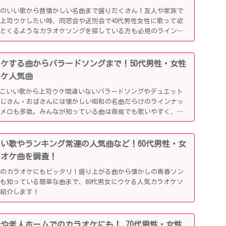
リのいい歌から昔懐かしい名曲まで盛りだくさん！友人や家族で
上司ウケしたい時、同窓会や送別会で40代男性女性に歌って欲
ッとくるようなカラオケソングを探している方も必見のラインナ
司ウケする曲からバラードソングまで！50代男性・女性
オケ人気曲
っこいい歌から上司ウケ間違いないバラードソングやデュエット
おじさん・おばさんには懐かしい昭和の名曲だらけのラインナッ
懐メロも多数。みんなが知っている曲は音痴でも歌いやすく、送
盛り上がるはず！
かしい歌やランキング常連の人気曲など！60代男性・女
ラオケ曲を調査！
でのカラオケにもピッタリ！盛り上がる曲から懐かしの青春ソン
も知っている簡単な曲まで、60代男女にウケる人気カラオケソ
ご紹介します！
別会や老人ホームでのカラオケにも！ 70代男性・女性