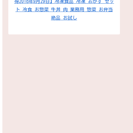
得2018年9月29日】冷凍食品 冷凍 おかず セッ
ト 冷食 お惣菜 牛丼 肉 業務用 惣菜 お弁当
絶品 お試し