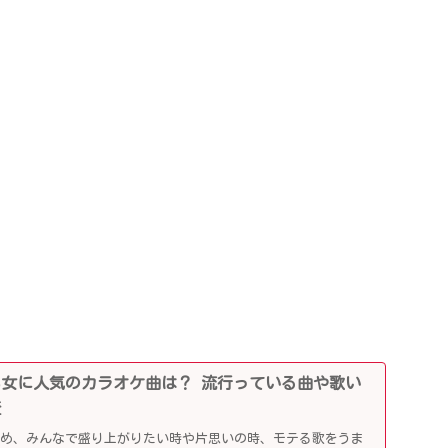
0代男女に人気のカラオケ曲は？ 流行っている曲や歌い
査
じめ、みんなで盛り上がりたい時や片思いの時、モテる歌をうま