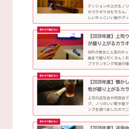
テンションの上がるノ
のカラオケはもちろん、
しいかっこいい曲やグ
ップになっています！
【2026年度】上
が盛り上がるカラ
50代の男女に人気のか
曲まで盛りだくさん！
プでランキング常連の
別会や同窓会などでも
【2026年度】懐
性が盛り上がるカ
上司の送別会や同窓会
グ、ノリのいい歌や誰で
ングを調べましたので
【2026年度】送