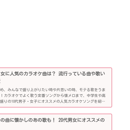
0代男女に人気のカラオケ曲は？ 流行っている曲や歌い
査
じめ、みんなで盛り上がりたい時や片思いの時、モテる歌をうま
利！カラオケでよく歌う定番ソングから懐メロまで、中学生や高
盛りの10代男子・女子にオススメの人気カラオケソングを紹介
行りの曲に懐かしのあの歌も！ 20代男女にオススメの