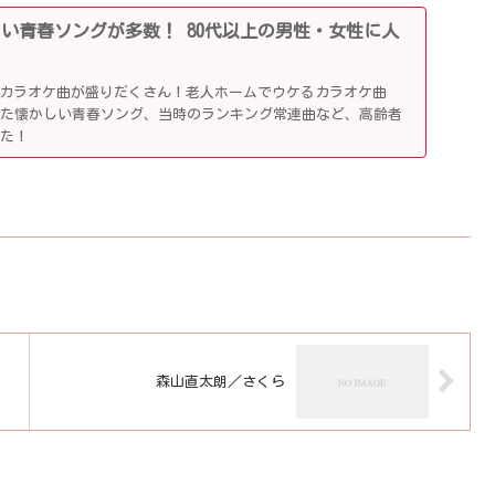
かしい青春ソングが多数！ 80代以上の男性・女性に人
ぶカラオケ曲が盛りだくさん！老人ホームでウケるカラオケ曲
した懐かしい青春ソング、当時のランキング常連曲など、高齢者
した！
森山直太朗／さくら