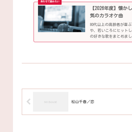
【2026年度】懐
気のカラオケ曲
80代以上の高齢者が喜
や、若いころにヒット
の好きな歌をまとめま
松山千春／恋