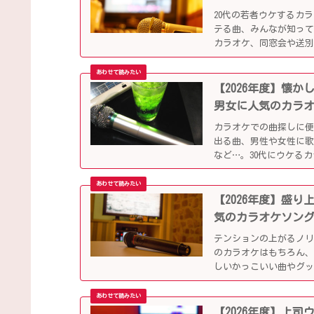
20代の若者ウケするカ
テる曲、みんなが知っ
カラオケ、同窓会や送
【2026年度】懐
男女に人気のカラ
カラオケでの曲探しに
出る曲、男性や女性に
など…。30代にウケる
【2026年度】盛
気のカラオケソン
テンションの上がるノ
のカラオケはもちろん、
しいかっこいい曲やグ
ップになっています！
【2026年度】上