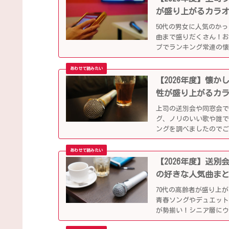
が盛り上がるカラ
50代の男女に人気のか
曲まで盛りだくさん！
プでランキング常連の
別会や同窓会などでも
【2026年度】懐
性が盛り上がるカ
上司の送別会や同窓会
グ、ノリのいい歌や誰で
ングを調べましたので
【2026年度】送
の好きな人気曲ま
70代の高齢者が盛り上
青春ソングやデュエット
が勢揃い！シニア層に
ます。