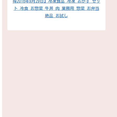
得2018年9月29日】冷凍食品 冷凍 おかず セッ
ト 冷食 お惣菜 牛丼 肉 業務用 惣菜 お弁当
絶品 お試し