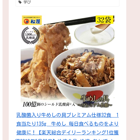
学び
乳酸菌入り牛めしの具プレミアム仕様32食 1
食当たり135g 牛めし 毎日食べるものをより
健康に！【楽天総合デイリーランキング1位獲