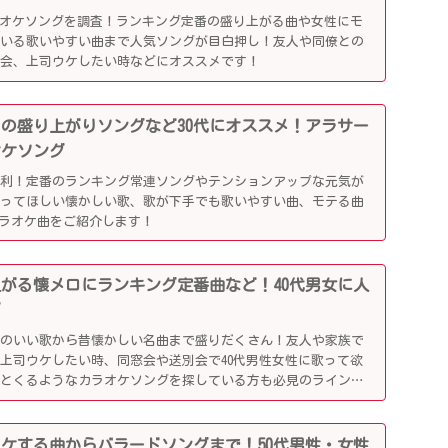
ラオケソングを調査！ランキング定番の盛り上がる曲や女性にモ
ている歌いやすい曲まで人気ソングが目白押し！友人や同僚との
別会、上司ウケしたい時などにオススメです！
かしの盛り上がりソングなど30代にオススメ！アラサー
オケソング
便利！定番のランキング常連ソングやテンションアップな元気が
歌ってほしい懐かしい歌、歌が下手でも歌いやすい曲、モテる曲
カラオケ曲をご紹介します！
り上がる懐メロにランキング定番曲など！40代男女に人
グ
リのいい歌から昔懐かしい名曲まで盛りだくさん！友人や家族で
上司ウケしたい時、同窓会や送別会で40代男性女性に歌って欲
ッとくるようなカラオケソングを探している方も必見のラインナ
司ウケする曲からバラードソングまで！50代男性・女性