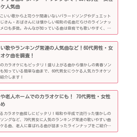
オケ人気曲
っこいい歌から上司ウケ間違いないバラードソングやデュエット
おじさん・おばさんには懐かしい昭和の名曲だらけのラインナッ
懐メロも多数。みんなが知っている曲は音痴でも歌いやすく、送
盛り上がるはず！
かしい歌やランキング常連の人気曲など！60代男性・女
ラオケ曲を調査！
でのカラオケにもピッタリ！盛り上がる曲から懐かしの青春ソン
も知っている簡単な曲まで、60代男女にウケる人気カラオケソ
ご紹介します！
別会や老人ホームでのカラオケにも！ 70代男性・女性
とめ
がるカラオケ曲探しにピッタリ！昭和や平成で流行った懐かしの
ソングなど、70代男女に人気のランキング常連の歌いやすい曲
ウケる曲、老人に喜ばれる曲が詰まったラインナップをご紹介し