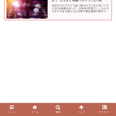
介！ カラオケ年間ベストソング100
全世代でカラオケで良く歌われている人気ソング
上位100曲集めました（2026年3月調べ）。大人か
ら子どもまで盛り上がる歌や最近話題の歌など豪
華ラインナップ。カラオケで歌いたい曲探しに困
ったときには、ぜひ参考にしてください！
メニュー
ホーム
検索
トップ
サイドバー