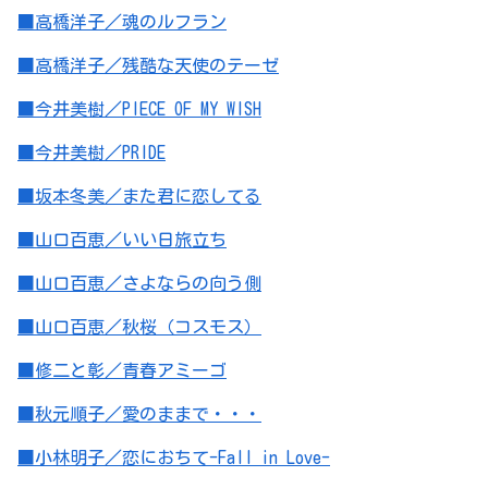
■高橋洋子／魂のルフラン
■高橋洋子／残酷な天使のテーゼ
■今井美樹／PIECE OF MY WISH
■今井美樹／PRIDE
■坂本冬美／また君に恋してる
■山口百恵／いい日旅立ち
■山口百恵／さよならの向う側
■山口百恵／秋桜（コスモス）
■修二と彰／青春アミーゴ
■秋元順子／愛のままで・・・
■小林明子／恋におちて-Fall in Love-