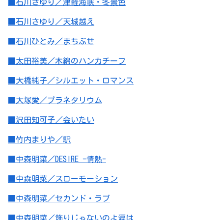
■石川さゆり／津軽海峡・冬景色
■石川さゆり／天城越え
■石川ひとみ／まちぶせ
■太田裕美／木綿のハンカチーフ
■大橋純子／シルエット・ロマンス
■大塚愛／プラネタリウム
■沢田知可子／会いたい
■竹内まりや／駅
■中森明菜／DESIRE -情熱-
■中森明菜／スローモーション
■中森明菜／セカンド・ラブ
■中森明菜／飾りじゃないのよ涙は