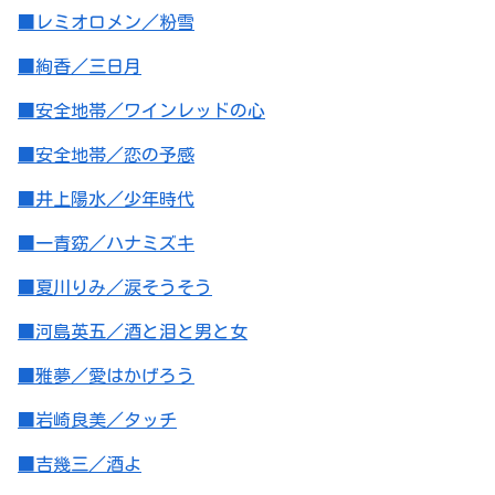
■レミオロメン／粉雪
■絢香／三日月
■安全地帯／ワインレッドの心
■安全地帯／恋の予感
■井上陽水／少年時代
■一青窈／ハナミズキ
■夏川りみ／涙そうそう
■河島英五／酒と泪と男と女
■雅夢／愛はかげろう
■岩崎良美／タッチ
■吉幾三／酒よ