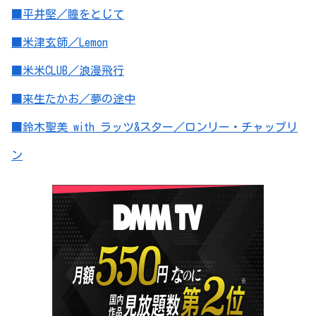
■平井堅／瞳をとじて
■米津玄師／Lemon
■米米CLUB／浪漫飛行
■来生たかお／夢の途中
■鈴木聖美 with ラッツ&スター／ロンリー・チャップリ
ン