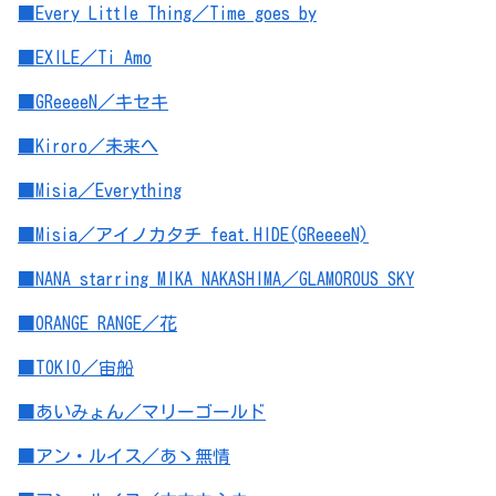
■Every Little Thing／Time goes by
■EXILE／Ti Amo
■GReeeeN／キセキ
■Kiroro／未来へ
■Misia／Everything
■Misia／アイノカタチ feat.HIDE(GReeeeN)
■NANA starring MIKA NAKASHIMA／GLAMOROUS SKY
■ORANGE RANGE／花
■TOKIO／宙船
■あいみょん／マリーゴールド
■アン・ルイス／あゝ無情