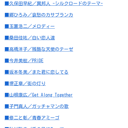
■久保田早紀／異邦人 -シルクロードのテーマ-
■郷ひろみ／哀愁のカサブランカ
■玉置浩二／メロディー
■桑田佳祐／白い恋人達
■高橋洋子／残酷な天使のテーゼ
■今井美樹／PRIDE
■坂本冬美／また君に恋してる
■堺正章／街の灯り
■山根康広／Get Along Together
■子門真人／ガッチャマンの歌
■修二と彰／青春アミーゴ