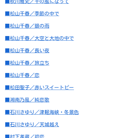
■秋川雅史／千の風になって
■松山千春／季節の中で
■松山千春／銀の雨
■松山千春／大空と大地の中で
■松山千春／長い夜
■松山千春／旅立ち
■松山千春／恋
■松田聖子／赤いスイートピー
■湘南乃風／純恋歌
■石川さゆり／津軽海峡・冬景色
■石川さゆり／天城越え
■村下孝蔵／初恋