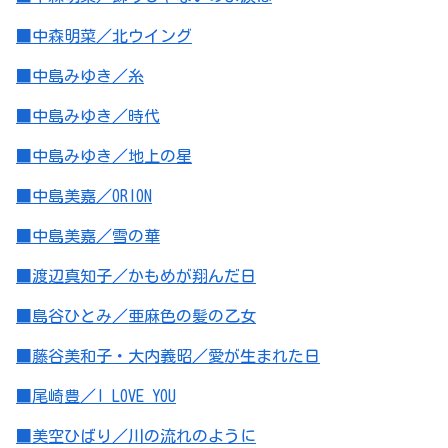
■中森明菜／北ウイング
■中島みゆき／糸
■中島みゆき／時代
■中島みゆき／地上の星
■中島美嘉／ORION
■中島美嘉／雪の華
■渡辺真知子／かもめが翔んだ日
■島谷ひとみ／亜麻色の髪の乙女
■藤谷美和子・大内義昭／愛が生まれた日
■尾崎豊／I LOVE YOU
■美空ひばり／川の流れのように