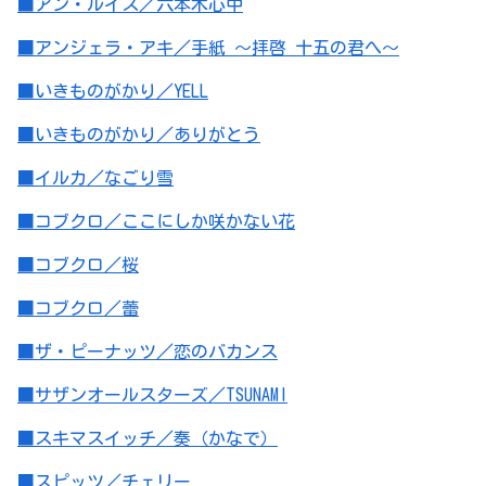
■アン・ルイス／六本木心中
■アンジェラ・アキ／手紙 ～拝啓 十五の君へ～
■いきものがかり／YELL
■いきものがかり／ありがとう
■イルカ／なごり雪
■コブクロ／ここにしか咲かない花
■コブクロ／桜
■コブクロ／蕾
■ザ・ピーナッツ／恋のバカンス
■サザンオールスターズ／TSUNAMI
■スキマスイッチ／奏（かなで）
■スピッツ／チェリー