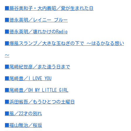
■藤谷美和子・大内義昭／愛が生まれた日
■徳永英明／レイニー ブルー
■徳永英明／壊れかけのRadio
■爆風スランプ／大きな玉ねぎの下で ～はるかなる想い
～
■尾崎紀世彦／また逢う日まで
■尾崎豊／I LOVE YOU
■尾崎豊／OH MY LITTLE GIRL
■浜田省吾／もうひとつの土曜日
■風／22才の別れ
■福山雅治／桜坂