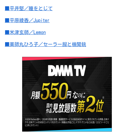
■平井堅／瞳をとじて
■平原綾香／Jupiter
■米津玄師／Lemon
■薬師丸ひろ子／セーラー服と機関銃