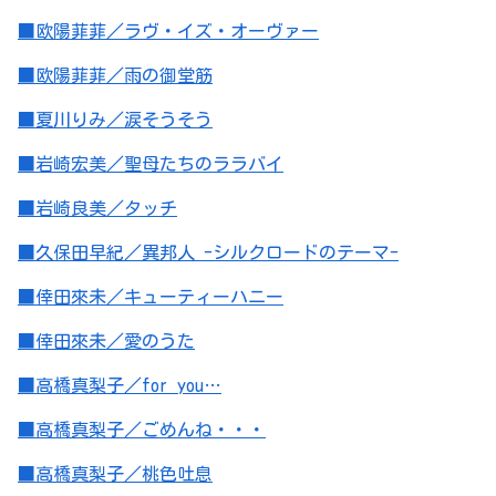
■欧陽菲菲／ラヴ・イズ・オーヴァー
■欧陽菲菲／雨の御堂筋
■夏川りみ／涙そうそう
■岩崎宏美／聖母たちのララバイ
■岩崎良美／タッチ
■久保田早紀／異邦人 -シルクロードのテーマ-
■倖田來未／キューティーハニー
■倖田來未／愛のうた
■高橋真梨子／for you…
■高橋真梨子／ごめんね・・・
■高橋真梨子／桃色吐息