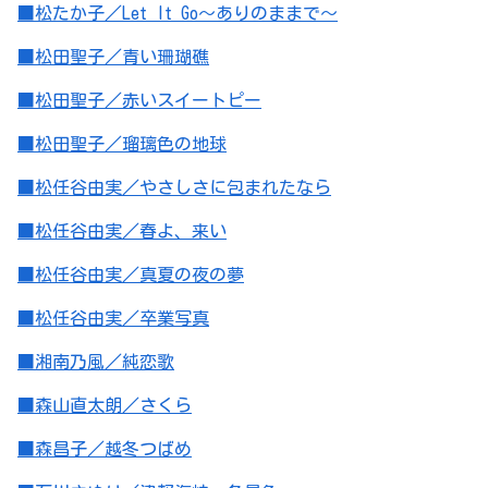
■松たか子／Let It Go～ありのままで～
■松田聖子／青い珊瑚礁
■松田聖子／赤いスイートピー
■松田聖子／瑠璃色の地球
■松任谷由実／やさしさに包まれたなら
■松任谷由実／春よ、来い
■松任谷由実／真夏の夜の夢
■松任谷由実／卒業写真
■湘南乃風／純恋歌
■森山直太朗／さくら
■森昌子／越冬つばめ