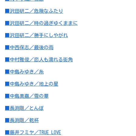
■沢田研二／危険なふたり
■沢田研二／時の過ぎゆくままに
■沢田研二／勝手にしやがれ
■中西保志／最後の雨
■中村雅俊／恋人も濡れる街角
■中島みゆき／糸
■中島みゆき／地上の星
■中島美嘉／雪の華
■長渕剛／とんぼ
■長渕剛／乾杯
■藤井フミヤ／TRUE LOVE