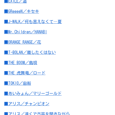
■EXILE／道
■GReeeeN／キセキ
■J-WALK／何も言えなくて…夏
■Mr.Children／HANABI
■ORANGE RANGE／花
■T-BOLAN／離したくはない
■THE BOOM／島唄
■THE 虎舞竜／ロード
■TOKIO／宙船
■あいみょん／マリーゴールド
■アリス／チャンピオン
■アリス／遠くで汽笛を聞きながら