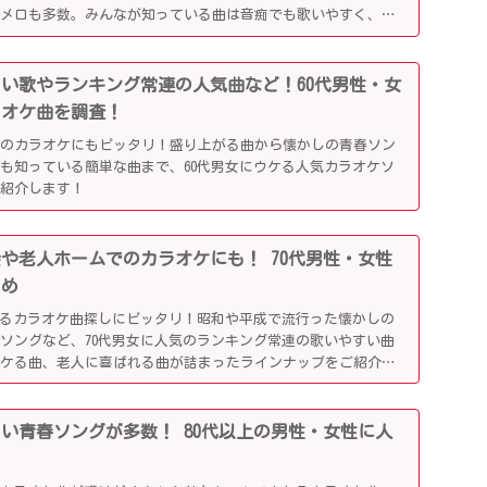
懐メロも多数。みんなが知っている曲は音痴でも歌いやすく、送
盛り上がるはず！
かしい歌やランキング常連の人気曲など！60代男性・女
ラオケ曲を調査！
でのカラオケにもピッタリ！盛り上がる曲から懐かしの青春ソン
も知っている簡単な曲まで、60代男女にウケる人気カラオケソ
ご紹介します！
別会や老人ホームでのカラオケにも！ 70代男性・女性
とめ
がるカラオケ曲探しにピッタリ！昭和や平成で流行った懐かしの
ソングなど、70代男女に人気のランキング常連の歌いやすい曲
ウケる曲、老人に喜ばれる曲が詰まったラインナップをご紹介し
かしい青春ソングが多数！ 80代以上の男性・女性に人