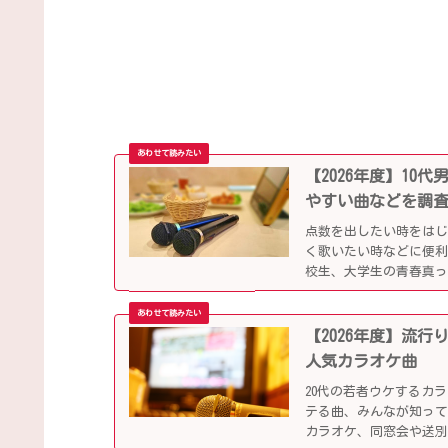
【2026年度】1
やすい曲などを調
点数を出したい時をは
く歌いたい時などに便
校生、大学生の青春真っ
していきます。
【2026年度】流
人気カラオケ曲
20代の若者ウケするカ
テる曲、みんなが知っ
カラオケ、同窓会や送