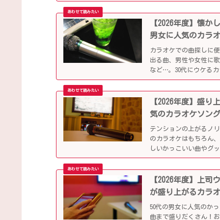
【2026年度】懐
男女に人気のカラ
カラオケでの曲探しに
出る曲、男性や女性に
など…。30代にウケる
【2026年度】盛
気のカラオケソン
テンションの上がるノ
のカラオケはもちろん、
しいかっこいい曲やグ
ップになっています！
【2026年度】上
が盛り上がるカラ
50代の男女に人気のか
曲まで盛りだくさん！