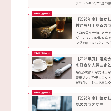
プでランキング常連の
別会や同窓会などでも
【2026年度】懐
性が盛り上がるカ
上司の送別会や同窓会
グ、ノリのいい歌や誰で
ングを調べましたので
【2026年度】送
の好きな人気曲ま
70代の高齢者が盛り上
青春ソングやデュエット
が勢揃い！シニア層に
ます。
【2026年度】懐
気のカラオケ曲