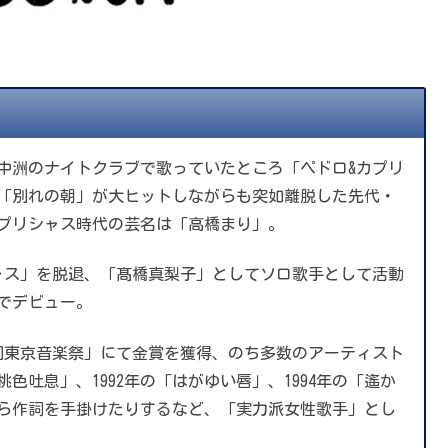
年、中洲のナイトクラブで歌っていたところ「ペドロ&カプリ
「別れの朝」が大ヒットしながらも突如離脱した先代・
プリシャス時代の芸名は「高橋まり」。
シャス」を脱退、「髙橋真梨子」としてソロ歌手として活動
でデビュー。
第11回東京音楽祭」にて金賞を獲得、のち多数のアーティスト
色吐息」、1992年の「はがゆい唇」、1994年の「遙か
ら作詞を手掛けたりするなど、「実力派女性歌手」とし