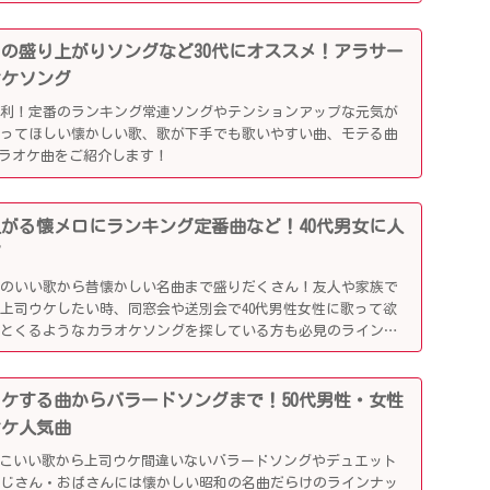
かしの盛り上がりソングなど30代にオススメ！アラサー
オケソング
便利！定番のランキング常連ソングやテンションアップな元気が
歌ってほしい懐かしい歌、歌が下手でも歌いやすい曲、モテる曲
カラオケ曲をご紹介します！
り上がる懐メロにランキング定番曲など！40代男女に人
グ
リのいい歌から昔懐かしい名曲まで盛りだくさん！友人や家族で
上司ウケしたい時、同窓会や送別会で40代男性女性に歌って欲
ッとくるようなカラオケソングを探している方も必見のラインナ
司ウケする曲からバラードソングまで！50代男性・女性
オケ人気曲
っこいい歌から上司ウケ間違いないバラードソングやデュエット
おじさん・おばさんには懐かしい昭和の名曲だらけのラインナッ