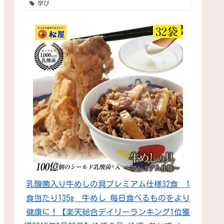
学び
乳酸菌入り牛めしの具プレミアム仕様32食 1
食当たり135g 牛めし 毎日食べるものをより
健康に！【楽天総合デイリーランキング1位獲