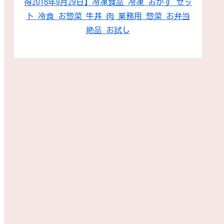
得2018年9月29日】冷凍食品 冷凍 おかず セッ
ト 冷食 お惣菜 牛丼 肉 業務用 惣菜 お弁当
絶品 お試し