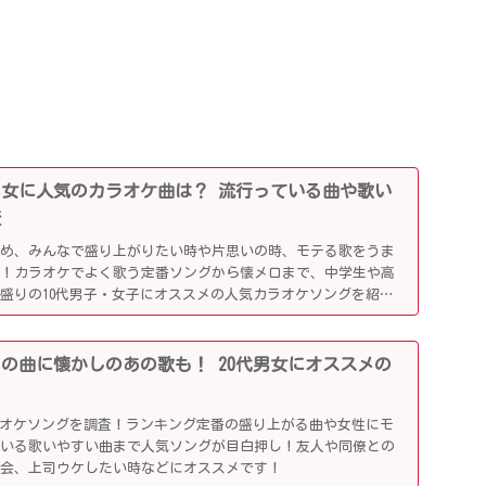
0代男女に人気のカラオケ曲は？ 流行っている曲や歌い
査
じめ、みんなで盛り上がりたい時や片思いの時、モテる歌をうま
利！カラオケでよく歌う定番ソングから懐メロまで、中学生や高
盛りの10代男子・女子にオススメの人気カラオケソングを紹介
行りの曲に懐かしのあの歌も！ 20代男女にオススメの
ラオケソングを調査！ランキング定番の盛り上がる曲や女性にモ
ている歌いやすい曲まで人気ソングが目白押し！友人や同僚との
別会、上司ウケしたい時などにオススメです！