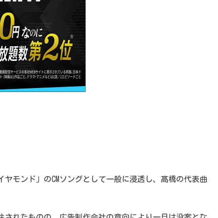
イヤモンド」のCMソングとして一般に浸透し、髙橋の代表曲
発注されたものの、広告制作会社の意向により一旦は没案とな