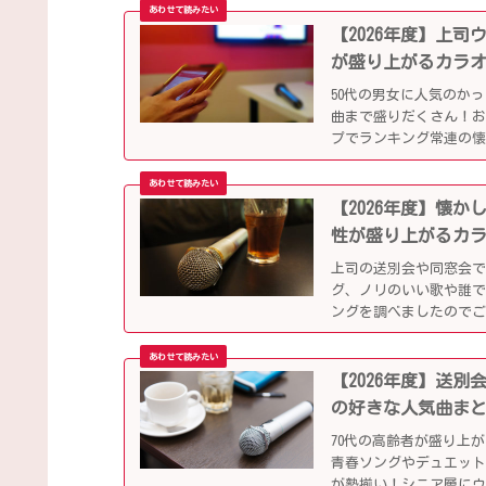
【2026年度】上
が盛り上がるカラ
50代の男女に人気のか
曲まで盛りだくさん！
プでランキング常連の
別会や同窓会などでも
【2026年度】懐
性が盛り上がるカ
上司の送別会や同窓会
グ、ノリのいい歌や誰で
ングを調べましたので
【2026年度】送
の好きな人気曲ま
70代の高齢者が盛り上
青春ソングやデュエット
が勢揃い！シニア層に