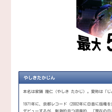
やしきたかじん
本名は家鋪 隆仁（やしき たかじ）。愛称は「
1971年に、京都レコード（2002年に日音に版
デビューするが、刺激的且つ退廃的、「現在の日