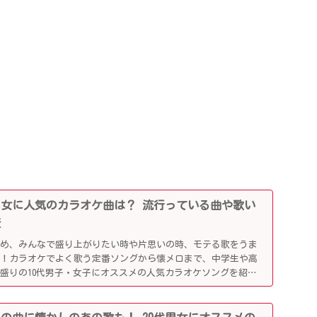
0代男女に人気のカラオケ曲は？ 流行っている曲や歌い
査
じめ、みんなで盛り上がりたい時や片思いの時、モテる歌をうま
利！カラオケでよく歌う定番ソングから懐メロまで、中学生や高
盛りの10代男子・女子にオススメの人気カラオケソングを紹介