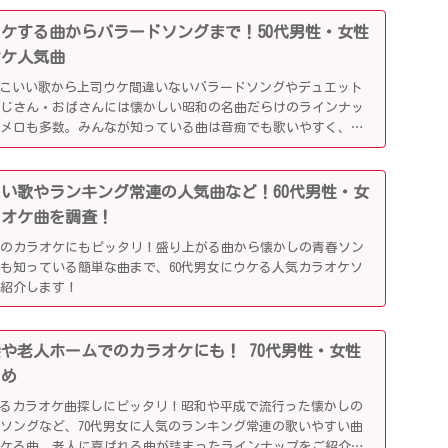
司ウケする曲からバラードソングまで！50代男性・女性
オケ人気曲
っこいい歌から上司ウケ間違いないバラードソングやデュエット
おじさん・おばさんには懐かしい昭和の名曲だらけのラインナッ
懐メロも多数。みんなが知っている曲は音痴でも歌いやすく、送
盛り上がるはず！
かしい歌やランキング常連の人気曲など！60代男性・女
ラオケ曲を調査！
でのカラオケにもピッタリ！盛り上がる曲から懐かしの青春ソン
も知っている簡単な曲まで、60代男女にウケる人気カラオケソ
ご紹介します！
別会や老人ホームでのカラオケにも！ 70代男性・女性
とめ
がるカラオケ曲探しにピッタリ！昭和や平成で流行った懐かしの
ソングなど、70代男女に人気のランキング常連の歌いやすい曲
ウケる曲、老人に喜ばれる曲が詰まったラインナップをご紹介し