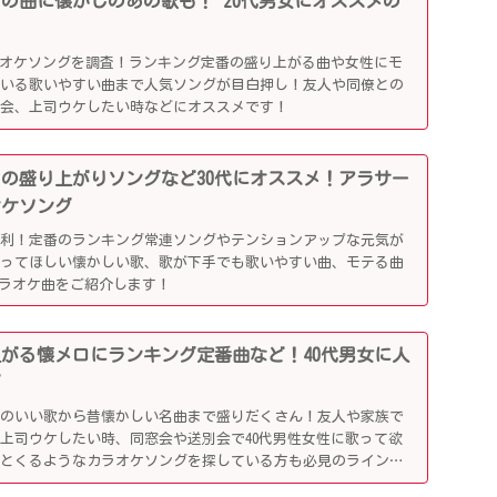
行りの曲に懐かしのあの歌も！ 20代男女にオススメの
ラオケソングを調査！ランキング定番の盛り上がる曲や女性にモ
ている歌いやすい曲まで人気ソングが目白押し！友人や同僚との
別会、上司ウケしたい時などにオススメです！
かしの盛り上がりソングなど30代にオススメ！アラサー
オケソング
便利！定番のランキング常連ソングやテンションアップな元気が
歌ってほしい懐かしい歌、歌が下手でも歌いやすい曲、モテる曲
カラオケ曲をご紹介します！
り上がる懐メロにランキング定番曲など！40代男女に人
グ
リのいい歌から昔懐かしい名曲まで盛りだくさん！友人や家族で
上司ウケしたい時、同窓会や送別会で40代男性女性に歌って欲
ッとくるようなカラオケソングを探している方も必見のラインナ