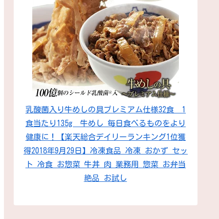
乳酸菌入り牛めしの具プレミアム仕様32食 1
食当たり135g 牛めし 毎日食べるものをより
健康に！【楽天総合デイリーランキング1位獲
得2018年9月29日】冷凍食品 冷凍 おかず セッ
ト 冷食 お惣菜 牛丼 肉 業務用 惣菜 お弁当
絶品 お試し