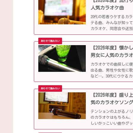
【2026年度】流
人気カラオケ曲
20代の若者ウケするカ
テる曲、みんなが知っ
カラオケ、同窓会や送
【2026年度】懐
男女に人気のカラ
カラオケでの曲探しに
出る曲、男性や女性に
など…。30代にウケる
【2026年度】盛
気のカラオケソン
テンションの上がるノ
のカラオケはもちろん、
しいかっこいい曲やグ
ップになっています！