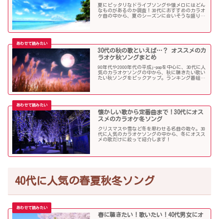
夏にピッタリなドライブソングや懐メロにはどん
なものがあるのか調査！30代におすすめのカラオ
ケ曲の中から、夏のシーズンに合いそうな盛り上
がる歌を選んでみましたので紹介します！
30代の秋の歌といえば…？ オススメのカ
ラオケ秋ソングまとめ
90年代や2000年代の平成j-popを中心に、30代に人
気のカラオケソングの中から、秋に聴きたい歌い
たい秋ソングをピックアップ。ランキング番組で
も見かける定番ソングが盛りだくさんです！
懐かしい歌から定番曲まで！30代にオス
スメのカラオケ冬ソング
クリスマスや雪など冬を思わせる名曲の数々。30
代に人気のカラオケソングの中から、冬にオスス
メの歌だけに絞って紹介します！
40代に人気の春夏秋冬ソング
春に聴きたい！歌いたい！40代男女にオ