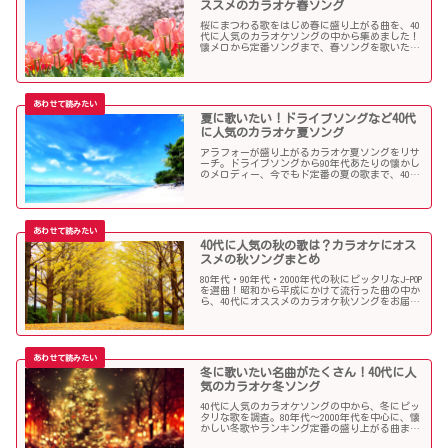
ススメのカラオケ春ソング
桜にまつわる歌をはじめ春に盛り上がる曲を、40
代に人気のカラオケソングの中から集めました！
懐メロから定番ソングまで、春ソングを歌いたい
人にオススメの内容になっています。
夏に歌いたい！ドライブソングなど40代
に人気のカラオケ夏ソング
アラフォーが盛り上がるカラオケ夏ソングをリサ
ーチ。ドライブソングから90年代あたりの懐かし
のメロディー、今でもド定番の夏の歌まで、40代
にオススメの夏ソングだらけになっています！
40代に人気の秋の歌は？カラオケにオス
スメの秋ソングまとめ
80年代・90年代・2000年代の秋にピッタリなJ-POP
を選曲！昭和から平成にかけて流行った曲の中か
ら、40代にオススメのカラオケ秋ソングをお届け
します！
冬に歌いたい名曲がたくさん！40代に人
気のカラオケ冬ソング
40代に人気のカラオケソングの中から、冬にピッ
タリな歌を調査。80年代〜2000年代を中心に、懐
かしい冬歌やランキング定番の盛り上がる曲まで
たくさん集めました！