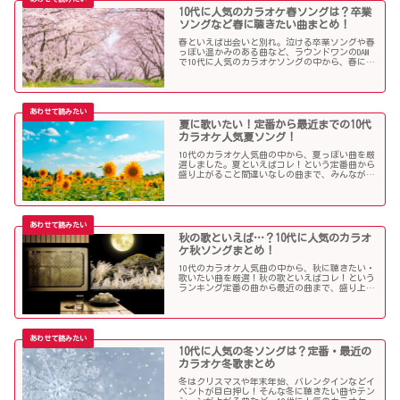
10代に人気のカラオケ春ソングは？卒業
ソングなど春に聴きたい曲まとめ！
春といえば出会いと別れ。泣ける卒業ソングや春
っぽい温かみのある曲など、ラウンドワンのDAM
で10代に人気のカラオケソングの中から、春に聴
きたい曲を独断で選んでみました！
夏に歌いたい！定番から最近までの10代
カラオケ人気夏ソング！
10代のカラオケ人気曲の中から、夏っぽい曲を厳
選しました。夏といえばコレ！という定番曲から
盛り上がること間違いなしの曲まで、みんなが選
んだ夏ソングをお届けします！
秋の歌といえば…？10代に人気のカラオ
ケ秋ソングまとめ！
10代のカラオケ人気曲の中から、秋に聴きたい・
歌いたい曲を厳選！秋の歌といえばコレ！という
ランキング定番の曲から最近の曲まで、盛り上が
る秋ソングNo.1的な歌を集めました！
10代に人気の冬ソングは？定番・最近の
カラオケ冬歌まとめ
冬はクリスマスや年末年始、バレンタインなどイ
ベントが目白押し！そんな冬に聴きたい曲やテン