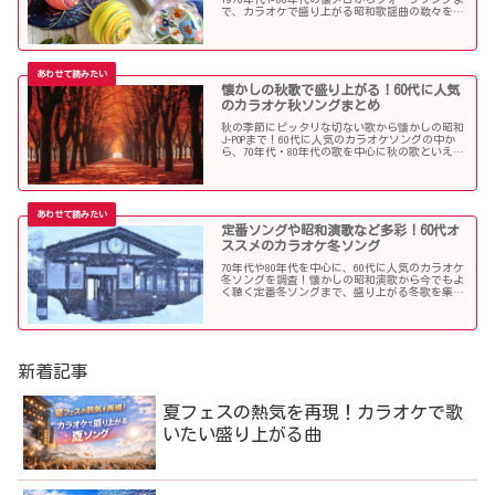
で、カラオケで盛り上がる昭和歌謡曲の数々を取
り上げました。
懐かしの秋歌で盛り上がる！60代に人気
のカラオケ秋ソングまとめ
秋の季節にピッタリな切ない歌から懐かしの昭和
J-POPまで！60代に人気のカラオケソングの中か
ら、70年代・80年代の歌を中心に秋の歌といえば
コレというような秋歌を選曲しましたのでご紹介
します。
定番ソングや昭和演歌など多彩！60代オ
ススメのカラオケ冬ソング
70年代や80年代を中心に、60代に人気のカラオケ
冬ソングを調査！懐かしの昭和演歌から今でもよ
く聴く定番冬ソングまで、盛り上がる冬歌を集め
ました！
新着記事
夏フェスの熱気を再現！カラオケで歌
いたい盛り上がる曲