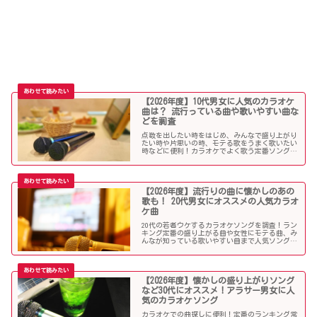
【2026年度】10代男女に人気のカラオケ
曲は？ 流行っている曲や歌いやすい曲な
どを調査
点数を出したい時をはじめ、みんなで盛り上がり
たい時や片思いの時、モテる歌をうまく歌いたい
時などに便利！カラオケでよく歌う定番ソングか
ら懐メロまで、中学生や高校生、大学生の青春真
っ盛りの10代男子・女子にオススメの人気カラオ
ケソングを紹介していきます。
【2026年度】流行りの曲に懐かしのあの
歌も！ 20代男女にオススメの人気カラオ
ケ曲
20代の若者ウケするカラオケソングを調査！ラン
キング定番の盛り上がる曲や女性にモテる曲、み
んなが知っている歌いやすい曲まで人気ソングが
目白押し！友人や同僚とのカラオケ、同窓会や送
別会、上司ウケしたい時などにオススメです！
【2026年度】懐かしの盛り上がりソング
など30代にオススメ！アラサー男女に人
気のカラオケソング
カラオケでの曲探しに便利！定番のランキング常