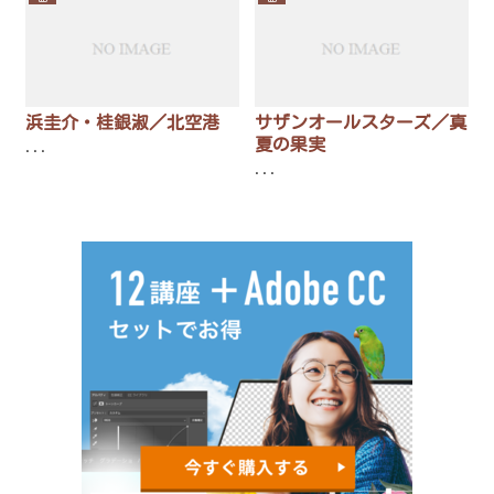
浜圭介・桂銀淑／北空港
サザンオールスターズ／真
夏の果実
...
...