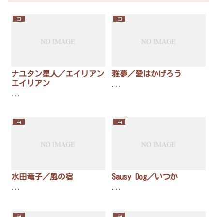
曲
曲
ナユタン星人／エイリアン
雅夢／愛はかげろう
エイリアン
...
...
曲
曲
水田竜子／風の宿
Sausy Dog／いつか
...
...
曲
曲