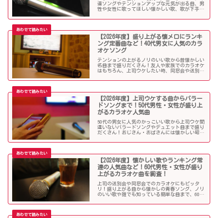
連ソングやテンションアップな元気が出る曲、男
性や女性に歌ってほしい懐かしい歌、歌が下手で
も歌いやすい曲、モテる曲など…。30代にウケる
カラオケ曲をご紹介します！
【2026年度】盛り上がる懐メロにランキ
ング定番曲など！40代男女に人気のカラ
オケソング
テンションの上がるノリのいい歌から昔懐かしい
名曲まで盛りだくさん！友人や家族でのカラオケ
はもちろん、上司ウケしたい時、同窓会や送別会
で40代男性女性に歌って欲しいかっこいい曲やグ
ッとくるようなカラオケソングを探している方も
必見のラインナップになっています！
【2026年度】上司ウケする曲からバラー
ドソングまで！50代男性・女性が盛り上
がるカラオケ人気曲
50代の男女に人気のかっこいい歌から上司ウケ間
違いないバラードソングやデュエット曲まで盛り
だくさん！おじさん・おばさんには懐かしい昭和
の名曲だらけのラインナップでランキング常連の
懐メロも多数。みんなが知っている曲は音痴でも
歌いやすく、送別会や同窓会などでも盛り上がる
はず！
【2026年度】懐かしい歌やランキング常
連の人気曲など！60代男性・女性が盛り
上がるカラオケ曲を調査！
上司の送別会や同窓会でのカラオケにもピッタ
リ！盛り上がる曲から懐かしの青春ソング、ノリ
のいい歌や誰でも知っている簡単な曲まで、60代
男女にウケる人気カラオケソングを調べましたの
でご紹介します！