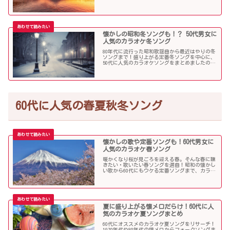
多くの歌を集めました！
懐かしの昭和冬ソングも！？ 50代男女に
人気のカラオケ冬ソング
80年代に流行った昭和歌謡曲から最近はやりの冬
ソングまで！盛り上がる定番冬ソングを中心に、
50代に人気のカラオケソングをまとめましたので
ご紹介します！
60代に人気の春夏秋冬ソング
懐かしの歌や定番ソングも！60代男女に
人気のカラオケ春ソング
暖かくなり桜が見ごろを迎える春。そんな春に聴
きたい・歌いたい春ソングを選曲！昭和の懐かし
い歌から60代にもウケる定番ソングまで、カラオ
ケで盛り上がること間違いなし！
夏に盛り上がる懐メロだらけ！60代に人
気のカラオケ夏ソングまとめ
60代にオススメのカラオケ夏ソングをリサーチ！
1970年代や80年代の懐メロからフォークソングま