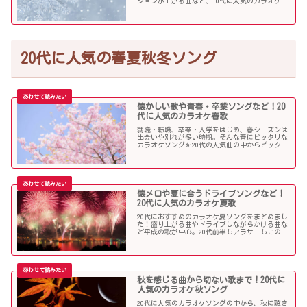
ションが上がる曲など、10代に人気のカラオケソ
ングの中からピックアップしました！
20代に人気の春夏秋冬ソング
懐かしい歌や青春・卒業ソングなど！20
代に人気のカラオケ春歌
就職・転職、卒業・入学をはじめ、春シーズンは
出会いや別れが多い時期。そんな春にピッタリな
カラオケソングを20代の人気曲の中からピックア
ップしました。「桜」を中心に盛り上がる歌の
数々を紹介します。
懐メロや夏に合うドライブソングなど！
20代に人気のカラオケ夏歌
20代におすすめのカラオケ夏ソングをまとめまし
た！盛り上がる曲やドライブしながらかける曲な
ど平成の歌が中心。20代前半もアラサーもこの曲
を選べば盛り上がること間違いなし！？
秋を感じる曲から切ない歌まで！20代に
人気のカラオケ秋ソング
20代に人気のカラオケソングの中から、秋に聴き