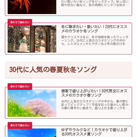
たい歌いたい秋ソングをピックアップ。秋っぽい
歌や切ない曲など、秋の時期にピッタリな秋の歌
をまとめました。
冬に聴きたい・歌いたい！20代にオスス
メのカラオケ冬ソング
雪やクリスマスなど、冬の時期を歌ったウィンタ
ーソング。20代に人気のカラオケソングの中か
ら、レミオロメンやヒゲダンなど冬の歌だけを個
人的判断で選んでみました！
30代に人気の春夏秋冬ソング
春歌で盛り上がりたい！30代男女にオス
スメのカラオケ春ソング
30代に人気のカラオケソングの中から、春の歌に
絞ってピックアップ！平成を彩った懐かしい歌か
ら春に聴きたい曲まで、盛り上がる春ソングを集
めました！
ゆずやラルクなど！カラオケで盛り上が
る30代オススメ夏ソング