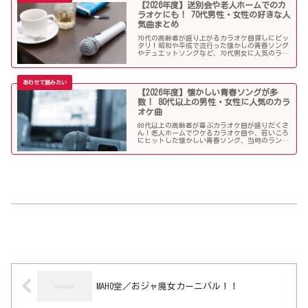
【2026年度】送別会や老人ホームでのカ
ラオケにも！ 70代男性・女性の好きな人
気曲まとめ
70代の高齢者が盛り上がるカラオケ曲探しにピッ
タリ！昭和や平成で流行った懐かしの青春ソング
やデュエットソングなど、70代男女に人気のラン
キング常連の歌いやすい曲が勢揃い！シニア層に
ウケる曲、老人に喜ばれる曲が詰まったラインナ
ップをご紹介します。
【2026年度】懐かしい青春ソングが多
数！ 80代以上の男性・女性に人気のカラ
オケ曲
80代以上の高齢者が喜ぶカラオケ曲が盛りだくさ
ん！老人ホームでウケるカラオケ曲や、若いころ
にヒットした懐かしい青春ソング、当時のランキ
ング常連曲など、高齢者の好きな歌をまとめまし
た！
MAHO堂／おジャ魔女カーニバル！！