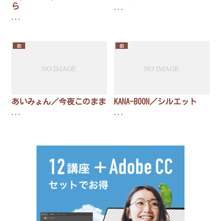
ら
...
...
曲
曲
あいみょん／今夜このまま
KANA-BOON／シルエット
...
...