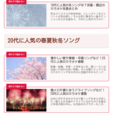
10代に人気の冬ソングは？定番・最近の
カラオケ冬歌まとめ
冬はクリスマスや年末年始、バレンタインなどイ
ベントが目白押し！そんな冬に聴きたい曲やテン
ションが上がる曲など、10代に人気のカラオケソ
ングの中からピックアップしました！
20代に人気の春夏秋冬ソング
懐かしい歌や青春・卒業ソングなど！20
代に人気のカラオケ春歌
就職・転職、卒業・入学をはじめ、春シーズンは
出会いや別れが多い時期。そんな春にピッタリな
カラオケソングを20代の人気曲の中からピックア
ップしました。「桜」を中心に盛り上がる歌の
数々を紹介します。
懐メロや夏に合うドライブソングなど！
20代に人気のカラオケ夏歌
20代におすすめのカラオケ夏ソングをまとめまし
た！盛り上がる曲やドライブしながらかける曲な
ど平成の歌が中心。20代前半もアラサーもこの曲
を選べば盛り上がること間違いなし！？