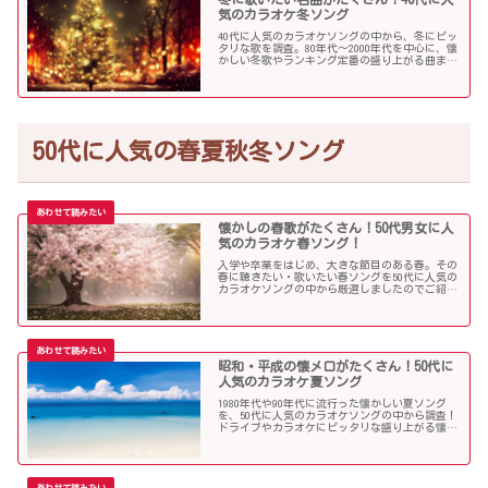
気のカラオケ冬ソング
40代に人気のカラオケソングの中から、冬にピッ
タリな歌を調査。80年代〜2000年代を中心に、懐
かしい冬歌やランキング定番の盛り上がる曲まで
たくさん集めました！
50代に人気の春夏秋冬ソング
懐かしの春歌がたくさん！50代男女に人
気のカラオケ春ソング！
入学や卒業をはじめ、大きな節目のある春。その
春に聴きたい・歌いたい春ソングを50代に人気の
カラオケソングの中から厳選しましたのでご紹介
します！
昭和・平成の懐メロがたくさん！50代に
人気のカラオケ夏ソング
1980年代や90年代に流行った懐かしい夏ソング
を、50代に人気のカラオケソングの中から調査！
ドライブやカラオケにピッタリな盛り上がる懐メ
ロがたくさん！