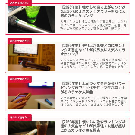
【2026年度】懐かしの盛り上がりソング
など30代にオススメ！アラサー男女に人
気のカラオケソング
カラオケでの曲探しに便利！定番のランキング常
連ソングやテンションアップな元気が出る曲、男
性や女性に歌ってほしい懐かしい歌、歌が下手で
も歌いやすい曲、モテる曲など…。30代にウケる
カラオケ曲をご紹介します！
【2026年度】盛り上がる懐メロにランキ
ング定番曲など！40代男女に人気のカラ
オケソング
テンションの上がるノリのいい歌から昔懐かしい
名曲まで盛りだくさん！友人や家族でのカラオケ
はもちろん、上司ウケしたい時、同窓会や送別会
で40代男性女性に歌って欲しいかっこいい曲やグ
ッとくるようなカラオケソングを探している方も
必見のラインナップになっています！
【2026年度】上司ウケする曲からバラー
ドソングまで！50代男性・女性が盛り上
がるカラオケ人気曲
50代の男女に人気のかっこいい歌から上司ウケ間
違いないバラードソングやデュエット曲まで盛り
だくさん！おじさん・おばさんには懐かしい昭和
の名曲だらけのラインナップでランキング常連の
懐メロも多数。みんなが知っている曲は音痴でも
歌いやすく、送別会や同窓会などでも盛り上がる
はず！
【2026年度】懐かしい歌やランキング常
連の人気曲など！60代男性・女性が盛り
上がるカラオケ曲を調査！