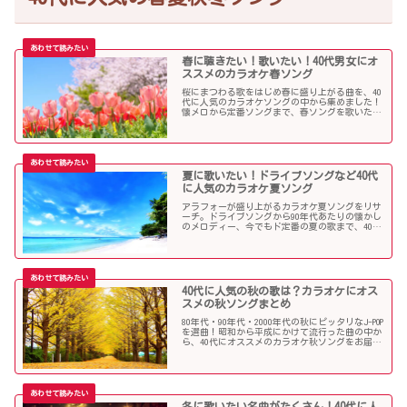
春に聴きたい！歌いたい！40代男女にオ
ススメのカラオケ春ソング
桜にまつわる歌をはじめ春に盛り上がる曲を、40
代に人気のカラオケソングの中から集めました！
懐メロから定番ソングまで、春ソングを歌いたい
人にオススメの内容になっています。
夏に歌いたい！ドライブソングなど40代
に人気のカラオケ夏ソング
アラフォーが盛り上がるカラオケ夏ソングをリサ
ーチ。ドライブソングから90年代あたりの懐かし
のメロディー、今でもド定番の夏の歌まで、40代
にオススメの夏ソングだらけになっています！
40代に人気の秋の歌は？カラオケにオス
スメの秋ソングまとめ
80年代・90年代・2000年代の秋にピッタリなJ-POP
を選曲！昭和から平成にかけて流行った曲の中か
ら、40代にオススメのカラオケ秋ソングをお届け
します！
冬に歌いたい名曲がたくさん！40代に人