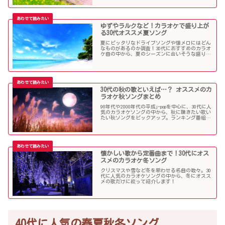
ゆずやラルクなど！カラオケで盛り上が
る30代オススメ夏ソング
夏にピッタリなドライブソングや懐メロにはどん
なものがあるのか調査！30代におすすめのカラオ
ケ曲の中から、夏のシーズンに合いそうな盛り上
がる歌を選んでみましたので紹介します！
30代の秋の歌といえば…？ オススメのカ
ラオケ秋ソングまとめ
90年代や2000年代の平成j-popを中心に、30代に人
気のカラオケソングの中から、秋に聴きたい歌い
たい秋ソングをピックアップ。ランキング番組で
も見かける定番ソングが盛りだくさんです！
懐かしい歌から定番曲まで！30代にオス
スメのカラオケ冬ソング
クリスマスや雪など冬を思わせる名曲の数々。30
代に人気のカラオケソングの中から、冬にオスス
メの歌だけに絞って紹介します！
40代に人気の春夏秋冬ソング