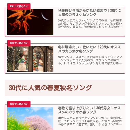
秋を感じる曲から切ない歌まで！20代に
人気のカラオケ秋ソング
20代に人気のカラオケソングの中から、秋に聴き
たい歌いたい秋ソングをピックアップ。秋っぽい
歌や切ない曲など、秋の時期にピッタリな秋の歌
をまとめました。
冬に聴きたい・歌いたい！20代にオスス
メのカラオケ冬ソング
雪やクリスマスなど、冬の時期を歌ったウィンタ
ーソング。20代に人気のカラオケソングの中か
ら、レミオロメンやヒゲダンなど冬の歌だけを個
人的判断で選んでみました！
30代に人気の春夏秋冬ソング
春歌で盛り上がりたい！30代男女にオス
スメのカラオケ春ソング
30代に人気のカラオケソングの中から、春の歌に
絞ってピックアップ！平成を彩った懐かしい歌か
ら春に聴きたい曲まで、盛り上がる春ソングを集
めました！