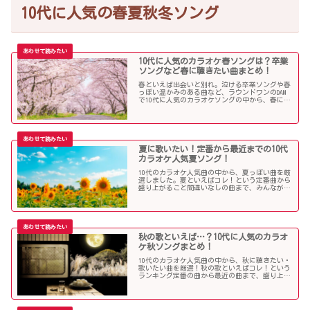
10代に人気の春夏秋冬ソング
10代に人気のカラオケ春ソングは？卒業
ソングなど春に聴きたい曲まとめ！
春といえば出会いと別れ。泣ける卒業ソングや春
っぽい温かみのある曲など、ラウンドワンのDAM
で10代に人気のカラオケソングの中から、春に聴
きたい曲を独断で選んでみました！
夏に歌いたい！定番から最近までの10代
カラオケ人気夏ソング！
10代のカラオケ人気曲の中から、夏っぽい曲を厳
選しました。夏といえばコレ！という定番曲から
盛り上がること間違いなしの曲まで、みんなが選
んだ夏ソングをお届けします！
秋の歌といえば…？10代に人気のカラオ
ケ秋ソングまとめ！
10代のカラオケ人気曲の中から、秋に聴きたい・
歌いたい曲を厳選！秋の歌といえばコレ！という
ランキング定番の曲から最近の曲まで、盛り上が
る秋ソングNo.1的な歌を集めました！