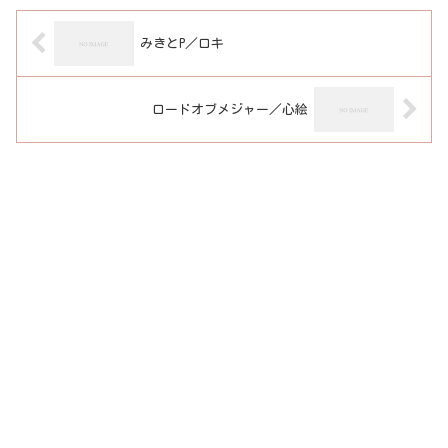
みきとP／ロキ
ロードオブメジャー／心絵