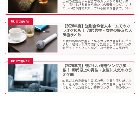
上司の送別会や同窓会でのカラオケにもピッタ
リ！盛り上がる曲から懐かしの青春ソング、ノリ
のいい歌や誰でも知っている簡単な曲まで、60代
男女にウケる人気カラオケソングを調べましたの
でご紹介します！
【2026年度】送別会や老人ホームでのカ
ラオケにも！ 70代男性・女性の好きな人
気曲まとめ
70代の高齢者が盛り上がるカラオケ曲探しにピッ
タリ！昭和や平成で流行った懐かしの青春ソング
やデュエットソングなど、70代男女に人気のラン
キング常連の歌いやすい曲が勢揃い！シニア層に
ウケる曲、老人に喜ばれる曲が詰まったラインナ
ップをご紹介します。
【2026年度】懐かしい青春ソングが多
数！ 80代以上の男性・女性に人気のカラ
オケ曲
80代以上の高齢者が喜ぶカラオケ曲が盛りだくさ
ん！老人ホームでウケるカラオケ曲や、若いころ
にヒットした懐かしい青春ソング、当時のランキ
ング常連曲など、高齢者の好きな歌をまとめまし
た！