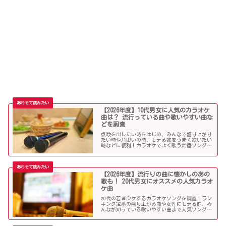
【2026年度】10代男女に人気のカラオケ
曲は？ 流行っている曲や歌いやすい曲な
どを調査
点数を出したい時をはじめ、みんなで盛り上がり
たい時や片思いの時、モテる歌をうまく歌いたい
時などに便利！カラオケでよく歌う定番ソングか
ら懐メロまで、中学生や高校生、大学生の青春真
っ盛りの10代男子・女子にオススメの人気カラオ
ケソングを紹介していきます。
【2026年度】流行りの曲に懐かしのあの
歌も！ 20代男女にオススメの人気カラオ
ケ曲
20代の若者ウケするカラオケソングを調査！ラン
キング定番の盛り上がる曲や女性にモテる曲、み
んなが知っている歌いやすい曲まで人気ソングが
目白押し！友人や同僚とのカラオケ、同窓会や送
別会、上司ウケしたい時などにオススメです！