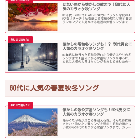
切ない曲から懐かしの歌まで！50代に人
気のカラオケ秋ソング
80年代・90年代を中心に50代にピッタリな秋のJ-
POPをリサーチ！秋を感じる昭和の切ない歌や音楽
ランキングでも見かける最近の定番ソングまで、
多くの歌を集めました！
懐かしの昭和冬ソングも！？ 50代男女に
人気のカラオケ冬ソング
80年代に流行った昭和歌謡曲から最近はやりの冬
ソングまで！盛り上がる定番冬ソングを中心に、
50代に人気のカラオケソングをまとめましたので
ご紹介します！
60代に人気の春夏秋冬ソング
懐かしの歌や定番ソングも！60代男女に
人気のカラオケ春ソング
暖かくなり桜が見ごろを迎える春。そんな春に聴
きたい・歌いたい春ソングを選曲！昭和の懐かし
い歌から60代にもウケる定番ソングまで、カラオ
ケで盛り上がること間違いなし！