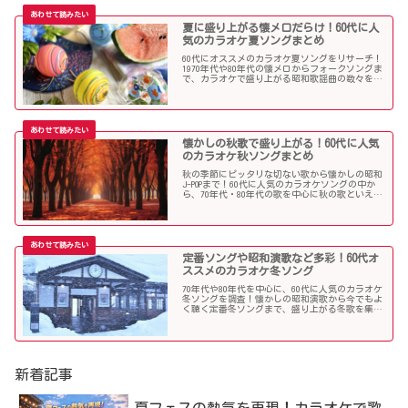
夏に盛り上がる懐メロだらけ！60代に人
気のカラオケ夏ソングまとめ
60代にオススメのカラオケ夏ソングをリサーチ！
1970年代や80年代の懐メロからフォークソングま
で、カラオケで盛り上がる昭和歌謡曲の数々を取
り上げました。
懐かしの秋歌で盛り上がる！60代に人気
のカラオケ秋ソングまとめ
秋の季節にピッタリな切ない歌から懐かしの昭和
J-POPまで！60代に人気のカラオケソングの中か
ら、70年代・80年代の歌を中心に秋の歌といえば
コレというような秋歌を選曲しましたのでご紹介
します。
定番ソングや昭和演歌など多彩！60代オ
ススメのカラオケ冬ソング
70年代や80年代を中心に、60代に人気のカラオケ
冬ソングを調査！懐かしの昭和演歌から今でもよ
く聴く定番冬ソングまで、盛り上がる冬歌を集め
ました！
新着記事