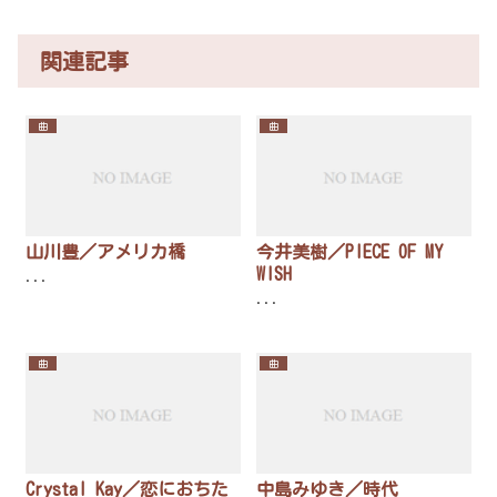
関連記事
曲
曲
山川豊／アメリカ橋
今井美樹／PIECE OF MY
WISH
...
...
曲
曲
Crystal Kay／恋におちた
中島みゆき／時代