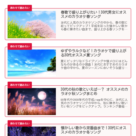
春歌で盛り上がりたい！30代男女にオス
スメのカラオケ春ソング
30代に人気のカラオケソングの中から、春の歌に
絞ってピックアップ！平成を彩った懐かしい歌か
ら春に聴きたい曲まで、盛り上がる春ソングを集
めました！
ゆずやラルクなど！カラオケで盛り上が
る30代オススメ夏ソング
夏にピッタリなドライブソングや懐メロにはどん
なものがあるのか調査！30代におすすめのカラオ
ケ曲の中から、夏のシーズンに合いそうな盛り上
がる歌を選んでみましたので紹介します！
30代の秋の歌といえば…？ オススメのカ
ラオケ秋ソングまとめ
90年代や2000年代の平成j-popを中心に、30代に人
気のカラオケソングの中から、秋に聴きたい歌い
たい秋ソングをピックアップ。ランキング番組で
も見かける定番ソングが盛りだくさんです！
懐かしい歌から定番曲まで！30代にオス
スメのカラオケ冬ソング