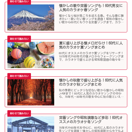
懐かしの歌や定番ソングも！60代男女に
人気のカラオケ春ソング
暖かくなり桜が見ごろを迎える春。そんな春に聴
きたい・歌いたい春ソングを選曲！昭和の懐かし
い歌から60代にもウケる定番ソングまで、カラオ
ケで盛り上がること間違いなし！
夏に盛り上がる懐メロだらけ！60代に人
気のカラオケ夏ソングまとめ
60代にオススメのカラオケ夏ソングをリサーチ！
1970年代や80年代の懐メロからフォークソングま
で、カラオケで盛り上がる昭和歌謡曲の数々を取
り上げました。
懐かしの秋歌で盛り上がる！60代に人気
のカラオケ秋ソングまとめ
秋の季節にピッタリな切ない歌から懐かしの昭和
J-POPまで！60代に人気のカラオケソングの中か
ら、70年代・80年代の歌を中心に秋の歌といえば
コレというような秋歌を選曲しましたのでご紹介
します。
定番ソングや昭和演歌など多彩！60代オ
ススメのカラオケ冬ソング
70年代や80年代を中心に、60代に人気のカラオケ
冬ソングを調査！懐かしの昭和演歌から今でもよ