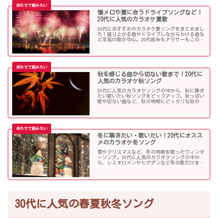
懐メロや夏に合うドライブソングなど！
20代に人気のカラオケ夏歌
20代におすすめのカラオケ夏ソングをまとめまし
た！盛り上がる曲やドライブしながらかける曲な
ど平成の歌が中心。20代前半もアラサーもこの曲
を選べば盛り上がること間違いなし！？
秋を感じる曲から切ない歌まで！20代に
人気のカラオケ秋ソング
20代に人気のカラオケソングの中から、秋に聴き
たい歌いたい秋ソングをピックアップ。秋っぽい
歌や切ない曲など、秋の時期にピッタリな秋の歌
をまとめました。
冬に聴きたい・歌いたい！20代にオスス
メのカラオケ冬ソング
雪やクリスマスなど、冬の時期を歌ったウィンタ
ーソング。20代に人気のカラオケソングの中か
ら、レミオロメンやヒゲダンなど冬の歌だけを個
人的判断で選んでみました！
30代に人気の春夏秋冬ソング