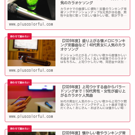
気のカラオケソング
カラオケでの曲探しに便利！定番のランキング常
連ソングやテンションアップな元気が出る曲、男
性や女性に歌ってほしい懐かしい歌、歌が下手で
も歌いやすい曲、モテる曲など…。30代にウケる
カラオケ曲をご紹介します！
www.pluscolorful.com
【2026年度】盛り上がる懐メロにランキ
ング定番曲など！40代男女に人気のカラ
オケソング
テンションの上がるノリのいい歌から昔懐かしい
名曲まで盛りだくさん！友人や家族でのカラオケ
はもちろん、上司ウケしたい時、同窓会や送別会
で40代男性女性に歌って欲しいかっこいい曲やグ
ッとくるようなカラオケソングを探している方も
www.pluscolorful.com
必見のラインナップになっています！
【2026年度】上司ウケする曲からバラー
ドソングまで！50代男性・女性が盛り上
がるカラオケ人気曲
50代の男女に人気のかっこいい歌から上司ウケ間
違いないバラードソングやデュエット曲まで盛り
だくさん！おじさん・おばさんには懐かしい昭和
の名曲だらけのラインナップでランキング常連の
懐メロも多数。みんなが知っている曲は音痴でも
www.pluscolorful.com
歌いやすく、送別会や同窓会などでも盛り上がる
はず！
【2026年度】懐かしい歌やランキング常