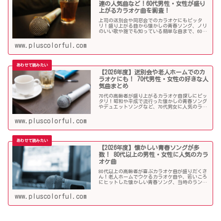
連の人気曲など！60代男性・女性が盛り
上がるカラオケ曲を調査！
上司の送別会や同窓会でのカラオケにもピッタ
リ！盛り上がる曲から懐かしの青春ソング、ノリ
のいい歌や誰でも知っている簡単な曲まで、60代
男女にウケる人気カラオケソングを調べましたの
でご紹介します！
www.pluscolorful.com
【2026年度】送別会や老人ホームでのカ
ラオケにも！ 70代男性・女性の好きな人
気曲まとめ
70代の高齢者が盛り上がるカラオケ曲探しにピッ
タリ！昭和や平成で流行った懐かしの青春ソング
やデュエットソングなど、70代男女に人気のラン
キング常連の歌いやすい曲が勢揃い！シニア層に
ウケる曲、老人に喜ばれる曲が詰まったラインナ
www.pluscolorful.com
ップをご紹介します。
【2026年度】懐かしい青春ソングが多
数！ 80代以上の男性・女性に人気のカラ
オケ曲
80代以上の高齢者が喜ぶカラオケ曲が盛りだくさ
ん！老人ホームでウケるカラオケ曲や、若いころ
にヒットした懐かしい青春ソング、当時のランキ
ング常連曲など、高齢者の好きな歌をまとめまし
た！
www.pluscolorful.com