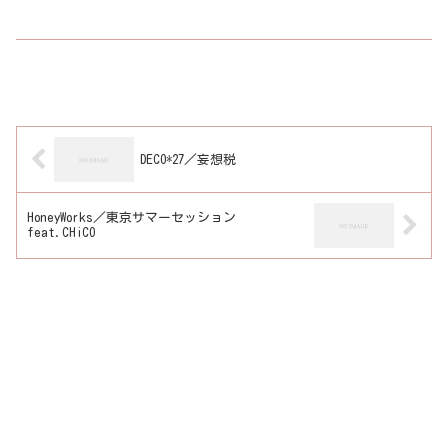
DECO*27／妄想税
HoneyWorks／東京サマーセッション
feat.CHiCO