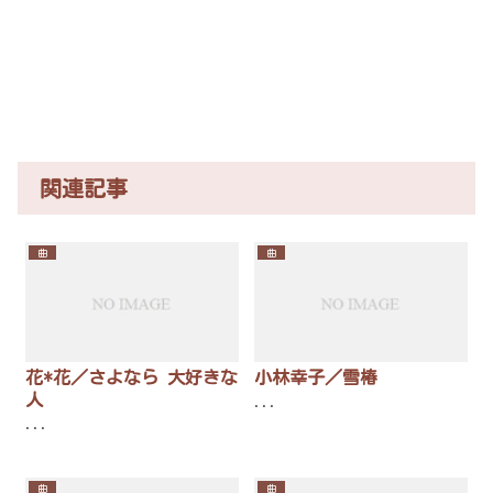
関連記事
曲
曲
花*花／さよなら 大好きな
小林幸子／雪椿
人
...
...
曲
曲