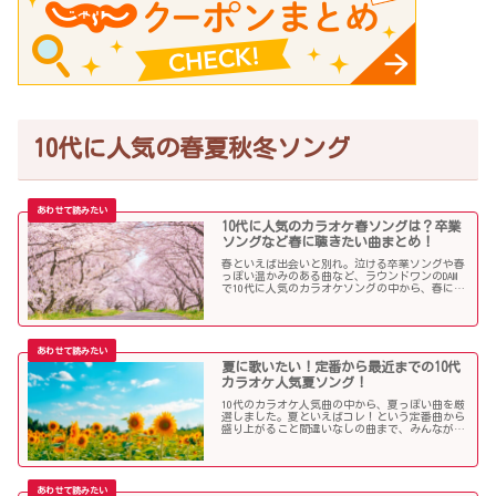
10代に人気の春夏秋冬ソング
10代に人気のカラオケ春ソングは？卒業
ソングなど春に聴きたい曲まとめ！
春といえば出会いと別れ。泣ける卒業ソングや春
っぽい温かみのある曲など、ラウンドワンのDAM
で10代に人気のカラオケソングの中から、春に聴
きたい曲を独断で選んでみました！
夏に歌いたい！定番から最近までの10代
カラオケ人気夏ソング！
10代のカラオケ人気曲の中から、夏っぽい曲を厳
選しました。夏といえばコレ！という定番曲から
盛り上がること間違いなしの曲まで、みんなが選
んだ夏ソングをお届けします！