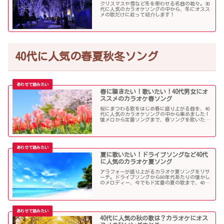
クリスマスや雪など冬を思わせる名曲の数々。30
代に人気のカラオケソングの中から、冬にオスス
メの歌だけに絞って紹介します！
40代に人気の春夏秋冬ソング
春に聴きたい！歌いたい！40代男女にオ
ススメのカラオケ春ソング
桜にまつわる歌をはじめ春に盛り上がる曲を、40
代に人気のカラオケソングの中から集めました！
懐メロから定番ソングまで、春ソングを歌いたい
人にオススメの内容になっています。
夏に歌いたい！ドライブソングなど40代
に人気のカラオケ夏ソング
アラフォーが盛り上がるカラオケ夏ソングをリサ
ーチ。ドライブソングから90年代あたりの懐かし
のメロディー、今でもド定番の夏の歌まで、40代
にオススメの夏ソングだらけになっています！
40代に人気の秋の歌は？カラオケにオス