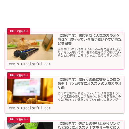
【2026年度】10代男女に人気のカラオケ
曲は？ 流行っている曲や歌いやすい曲な
どを調査
点数を出したい時をはじめ、みんなで盛り上がり
たい時や片思いの時、モテる歌をうまく歌いたい
時などに便利！カラオケでよく歌う定番ソングか
ら懐メロまで、中学生や高校生、大学生の青春真
っ盛りの10代男子・女子にオススメの人気カラオ
www.pluscolorful.com
ケソングを紹介していきます。
【2026年度】流行りの曲に懐かしのあの
歌も！ 20代男女にオススメの人気カラオ
ケ曲
20代の若者ウケするカラオケソングを調査！ラン
キング定番の盛り上がる曲や女性にモテる曲、み
んなが知っている歌いやすい曲まで人気ソングが
目白押し！友人や同僚とのカラオケ、同窓会や送
別会、上司ウケしたい時などにオススメです！
www.pluscolorful.com
【2026年度】懐かしの盛り上がりソング
など30代にオススメ！アラサー男女に人