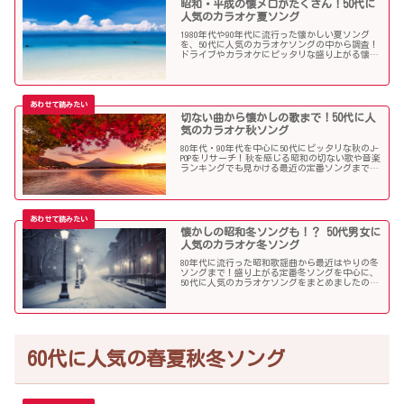
昭和・平成の懐メロがたくさん！50代に
人気のカラオケ夏ソング
1980年代や90年代に流行った懐かしい夏ソング
を、50代に人気のカラオケソングの中から調査！
ドライブやカラオケにピッタリな盛り上がる懐メ
ロがたくさん！
切ない曲から懐かしの歌まで！50代に人
気のカラオケ秋ソング
80年代・90年代を中心に50代にピッタリな秋のJ-
POPをリサーチ！秋を感じる昭和の切ない歌や音楽
ランキングでも見かける最近の定番ソングまで、
多くの歌を集めました！
懐かしの昭和冬ソングも！？ 50代男女に
人気のカラオケ冬ソング
80年代に流行った昭和歌謡曲から最近はやりの冬
ソングまで！盛り上がる定番冬ソングを中心に、
50代に人気のカラオケソングをまとめましたので
ご紹介します！
60代に人気の春夏秋冬ソング