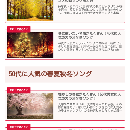
スメの秋ソングまとめ
80年代・90年代・2000年代の秋にピッタリなJ-POP
を選曲！昭和から平成にかけて流行った曲の中か
ら、40代にオススメのカラオケ秋ソングをお届け
します！
冬に歌いたい名曲がたくさん！40代に人
気のカラオケ冬ソング
40代に人気のカラオケソングの中から、冬にピッ
タリな歌を調査。80年代〜2000年代を中心に、懐
かしい冬歌やランキング定番の盛り上がる曲まで
たくさん集めました！
50代に人気の春夏秋冬ソング
懐かしの春歌がたくさん！50代男女に人
気のカラオケ春ソング！
入学や卒業をはじめ、大きな節目のある春。その
春に聴きたい・歌いたい春ソングを50代に人気の
カラオケソングの中から厳選しましたのでご紹介
します！