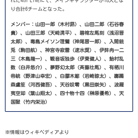
れた4th LIVEにて、メインキャラクターが18人とな
り合計6チームとなった。
メンバー：山田一郎（木村昴）、山田二郎（石谷春
貴）、山田三郎（天﨑滉平）、碧棺左馬刻（浅沼晋
太郎）、毒島メイソン理鶯（神尾晋一郎）、入間銃
兎（駒田航）、神宮寺寂雷（速水奨）、伊弉冉一二
三（木島隆一）、観音坂独歩（伊東健人）、飴村乱
数（白井悠介）、夢野幻太郎（斉藤壮馬）、有栖川
帝統（野津山幸宏）、白膠木簓（岩崎諒太）、躑躅
森盧笙（河西健吾）、天谷奴零（黒田崇矢）、波羅
夷空却（葉山翔太）、四十物十四（榊原優希）、天
国獄（竹内栄治）
※情報はウィキペディアより