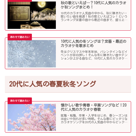
秋の歌といえば…？10代に人気のカラオ
ケ秋ソングまとめ！
10代のカラオケ人気曲の中から、秋に聴きたい・
歌いたい曲を厳選！秋の歌といえばコレ！という
ランキング定番の曲から最近の曲まで、盛り上が
る秋ソングNo.1的な歌を集めました！
10代に人気の冬ソングは？定番・最近の
カラオケ冬歌まとめ
冬はクリスマスや年末年始、バレンタインなどイ
ベントが目白押し！そんな冬に聴きたい曲やテン
ションが上がる曲など、10代に人気のカラオケソ
ングの中からピックアップしました！
20代に人気の春夏秋冬ソング
懐かしい歌や青春・卒業ソングなど！20
代に人気のカラオケ春歌
就職・転職、卒業・入学をはじめ、春シーズンは
出会いや別れが多い時期。そんな春にピッタリな
カラオケソングを20代の人気曲の中からピックア
ップしました。「桜」を中心に盛り上がる歌の
数々を紹介します。