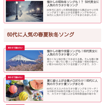
懐かしの昭和冬ソングも！？ 50代男女に
人気のカラオケ冬ソング
80年代に流行った昭和歌謡曲から最近はやりの冬
ソングまで！盛り上がる定番冬ソングを中心に、
50代に人気のカラオケソングをまとめましたので
ご紹介します！
60代に人気の春夏秋冬ソング
懐かしの歌や定番ソングも！60代男女に
人気のカラオケ春ソング
暖かくなり桜が見ごろを迎える春。そんな春に聴
きたい・歌いたい春ソングを選曲！昭和の懐かし
い歌から60代にもウケる定番ソングまで、カラオ
ケで盛り上がること間違いなし！
夏に盛り上がる懐メロだらけ！60代に人
気のカラオケ夏ソングまとめ
60代にオススメのカラオケ夏ソングをリサーチ！
1970年代や80年代の懐メロからフォークソングま
で、カラオケで盛り上がる昭和歌謡曲の数々を取
り上げました。