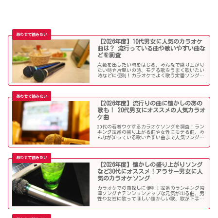
【2026年度】10代男女に人気のカラオケ
曲は？ 流行っている曲や歌いやすい曲な
どを調査
点数を出したい時をはじめ、みんなで盛り上がり
たい時や片思いの時、モテる歌をうまく歌いたい
時などに便利！カラオケでよく歌う定番ソングか
ら懐メロまで、中学生や高校生、大学生の青春真
っ盛りの10代男子・女子にオススメの人気カラオ
ケソングを紹介していきます。
【2026年度】流行りの曲に懐かしのあの
歌も！ 20代男女にオススメの人気カラオ
ケ曲
20代の若者ウケするカラオケソングを調査！ラン
キング定番の盛り上がる曲や女性にモテる曲、み
んなが知っている歌いやすい曲まで人気ソングが
目白押し！友人や同僚とのカラオケ、同窓会や送
別会、上司ウケしたい時などにオススメです！
【2026年度】懐かしの盛り上がりソング
など30代にオススメ！アラサー男女に人
気のカラオケソング
カラオケでの曲探しに便利！定番のランキング常
連ソングやテンションアップな元気が出る曲、男
性や女性に歌ってほしい懐かしい歌、歌が下手で
も歌いやすい曲、モテる曲など…。30代にウケる
カラオケ曲をご紹介します！