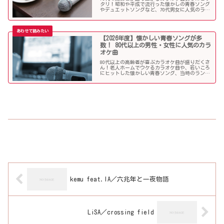
タリ！昭和や平成で流行った懐かしの青春ソング
やデュエットソングなど、70代男女に人気のラン
キング常連の歌いやすい曲が勢揃い！シニア層に
ウケる曲、老人に喜ばれる曲が詰まったラインナ
ップをご紹介します。
【2026年度】懐かしい青春ソングが多
数！ 80代以上の男性・女性に人気のカラ
オケ曲
80代以上の高齢者が喜ぶカラオケ曲が盛りだくさ
ん！老人ホームでウケるカラオケ曲や、若いころ
にヒットした懐かしい青春ソング、当時のランキ
ング常連曲など、高齢者の好きな歌をまとめまし
た！
kemu feat.IA／六兆年と一夜物語
LiSA／crossing field