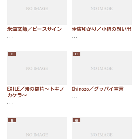
米津玄師／ピースサイン
伊東ゆかり／小指の想い出
...
...
曲
曲
EXILE／時の描片～トキノ
Chinozo／グッバイ宣言
カケラ～
...
...
曲
曲