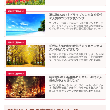
人にオススメの内容になっています。
夏に歌いたい！ドライブソングなど40代
に人気のカラオケ夏ソング
アラフォーが盛り上がるカラオケ夏ソングをリサ
ーチ。ドライブソングから90年代あたりの懐かし
のメロディー、今でもド定番の夏の歌まで、40代
にオススメの夏ソングだらけになっています！
40代に人気の秋の歌は？カラオケにオス
スメの秋ソングまとめ
80年代・90年代・2000年代の秋にピッタリなJ-POP
を選曲！昭和から平成にかけて流行った曲の中か
ら、40代にオススメのカラオケ秋ソングをお届け
します！
冬に歌いたい名曲がたくさん！40代に人
気のカラオケ冬ソング
40代に人気のカラオケソングの中から、冬にピッ
タリな歌を調査。80年代〜2000年代を中心に、懐
かしい冬歌やランキング定番の盛り上がる曲まで
たくさん集めました！