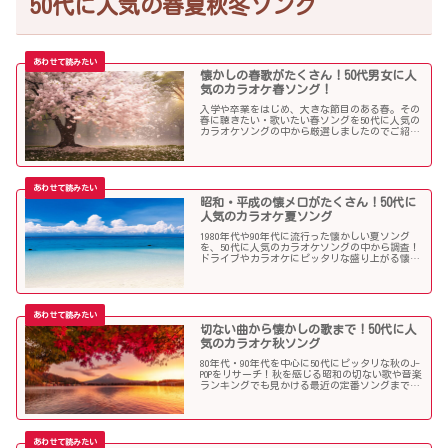
50代に人気の春夏秋冬ソング
懐かしの春歌がたくさん！50代男女に人
気のカラオケ春ソング！
入学や卒業をはじめ、大きな節目のある春。その
春に聴きたい・歌いたい春ソングを50代に人気の
カラオケソングの中から厳選しましたのでご紹介
します！
昭和・平成の懐メロがたくさん！50代に
人気のカラオケ夏ソング
1980年代や90年代に流行った懐かしい夏ソング
を、50代に人気のカラオケソングの中から調査！
ドライブやカラオケにピッタリな盛り上がる懐メ
ロがたくさん！
切ない曲から懐かしの歌まで！50代に人
気のカラオケ秋ソング
80年代・90年代を中心に50代にピッタリな秋のJ-
POPをリサーチ！秋を感じる昭和の切ない歌や音楽
ランキングでも見かける最近の定番ソングまで、
多くの歌を集めました！