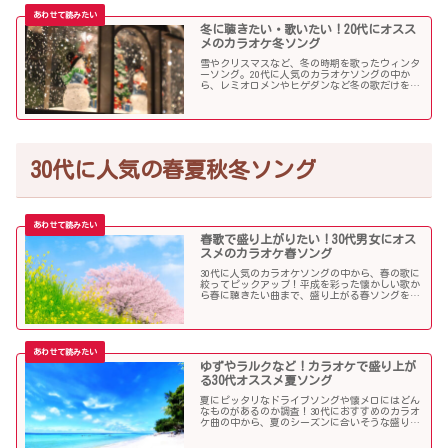
冬に聴きたい・歌いたい！20代にオスス
メのカラオケ冬ソング
雪やクリスマスなど、冬の時期を歌ったウィンタ
ーソング。20代に人気のカラオケソングの中か
ら、レミオロメンやヒゲダンなど冬の歌だけを個
人的判断で選んでみました！
30代に人気の春夏秋冬ソング
春歌で盛り上がりたい！30代男女にオス
スメのカラオケ春ソング
30代に人気のカラオケソングの中から、春の歌に
絞ってピックアップ！平成を彩った懐かしい歌か
ら春に聴きたい曲まで、盛り上がる春ソングを集
めました！
ゆずやラルクなど！カラオケで盛り上が
る30代オススメ夏ソング
夏にピッタリなドライブソングや懐メロにはどん
なものがあるのか調査！30代におすすめのカラオ
ケ曲の中から、夏のシーズンに合いそうな盛り上
がる歌を選んでみましたので紹介します！