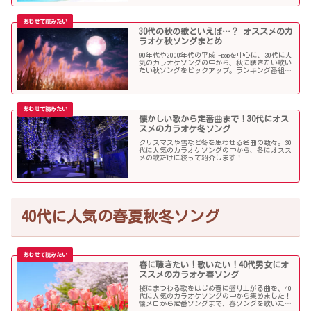
30代の秋の歌といえば…？ オススメのカ
ラオケ秋ソングまとめ
90年代や2000年代の平成j-popを中心に、30代に人
気のカラオケソングの中から、秋に聴きたい歌い
たい秋ソングをピックアップ。ランキング番組で
も見かける定番ソングが盛りだくさんです！
懐かしい歌から定番曲まで！30代にオス
スメのカラオケ冬ソング
クリスマスや雪など冬を思わせる名曲の数々。30
代に人気のカラオケソングの中から、冬にオスス
メの歌だけに絞って紹介します！
40代に人気の春夏秋冬ソング
春に聴きたい！歌いたい！40代男女にオ
ススメのカラオケ春ソング
桜にまつわる歌をはじめ春に盛り上がる曲を、40
代に人気のカラオケソングの中から集めました！
懐メロから定番ソングまで、春ソングを歌いたい