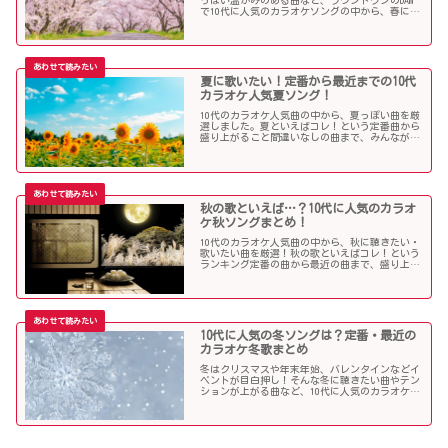
で10代に人気のカラオケソングの中から、春に聴
きたい曲を独断で選んでみました！
夏に歌いたい！定番から最近までの10代
カラオケ人気夏ソング！
10代のカラオケ人気曲の中から、夏っぽい曲を厳
選しました。夏といえばコレ！という定番曲から
盛り上がること間違いなしの曲まで、みんなが選
んだ夏ソングをお届けします！
秋の歌といえば…？10代に人気のカラオ
ケ秋ソングまとめ！
10代のカラオケ人気曲の中から、秋に聴きたい・
歌いたい曲を厳選！秋の歌といえばコレ！という
ランキング定番の曲から最近の曲まで、盛り上が
る秋ソングNo.1的な歌を集めました！
10代に人気の冬ソングは？定番・最近の
カラオケ冬歌まとめ
冬はクリスマスや年末年始、バレンタインなどイ
ベントが目白押し！そんな冬に聴きたい曲やテン
ションが上がる曲など、10代に人気のカラオケソ
ングの中からピックアップしました！