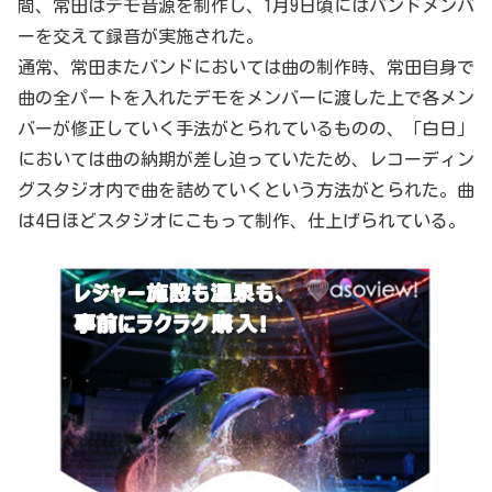
間、常田はデモ音源を制作し、1月9日頃にはバンドメンバ
ーを交えて録音が実施された。
通常、常田またバンドにおいては曲の制作時、常田自身で
曲の全パートを入れたデモをメンバーに渡した上で各メン
バーが修正していく手法がとられているものの、「白日」
においては曲の納期が差し迫っていたため、レコーディン
グスタジオ内で曲を詰めていくという方法がとられた。曲
は4日ほどスタジオにこもって制作、仕上げられている。