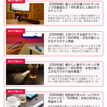
【2026年度】盛り上がる懐メロにランキ
ング定番曲など！40代男女に人気のカラ
オケソング
テンションの上がるノリのいい歌から昔懐かしい
名曲まで盛りだくさん！友人や家族でのカラオケ
はもちろん、上司ウケしたい時、同窓会や送別会
で40代男性女性に歌って欲しいかっこいい曲やグ
ッとくるようなカラオケソングを探している方も
必見のラインナップになっています！
【2026年度】上司ウケする曲からバラー
ドソングまで！50代男性・女性が盛り上
がるカラオケ人気曲
50代の男女に人気のかっこいい歌から上司ウケ間
違いないバラードソングやデュエット曲まで盛り
だくさん！おじさん・おばさんには懐かしい昭和
の名曲だらけのラインナップでランキング常連の
懐メロも多数。みんなが知っている曲は音痴でも
歌いやすく、送別会や同窓会などでも盛り上がる
はず！
【2026年度】懐かしい歌やランキング常
連の人気曲など！60代男性・女性が盛り
上がるカラオケ曲を調査！
上司の送別会や同窓会でのカラオケにもピッタ
リ！盛り上がる曲から懐かしの青春ソング、ノリ
のいい歌や誰でも知っている簡単な曲まで、60代
男女にウケる人気カラオケソングを調べましたの
でご紹介します！
【2026年度】送別会や老人ホームでのカ
ラオケにも！ 70代男性・女性の好きな人
気曲まとめ
70代の高齢者が盛り上がるカラオケ曲探しにピッ