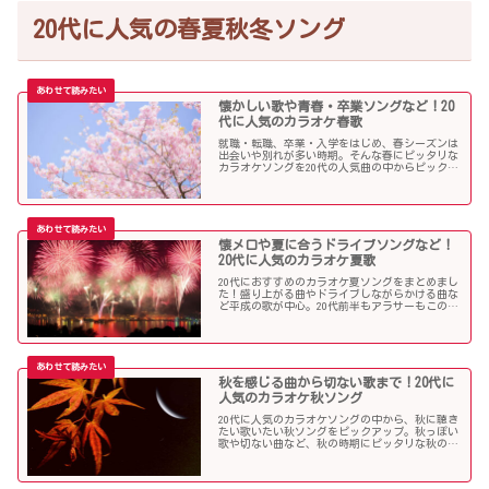
20代に人気の春夏秋冬ソング
懐かしい歌や青春・卒業ソングなど！20
代に人気のカラオケ春歌
就職・転職、卒業・入学をはじめ、春シーズンは
出会いや別れが多い時期。そんな春にピッタリな
カラオケソングを20代の人気曲の中からピックア
ップしました。「桜」を中心に盛り上がる歌の
数々を紹介します。
懐メロや夏に合うドライブソングなど！
20代に人気のカラオケ夏歌
20代におすすめのカラオケ夏ソングをまとめまし
た！盛り上がる曲やドライブしながらかける曲な
ど平成の歌が中心。20代前半もアラサーもこの曲
を選べば盛り上がること間違いなし！？
秋を感じる曲から切ない歌まで！20代に
人気のカラオケ秋ソング
20代に人気のカラオケソングの中から、秋に聴き
たい歌いたい秋ソングをピックアップ。秋っぽい
歌や切ない曲など、秋の時期にピッタリな秋の歌
をまとめました。