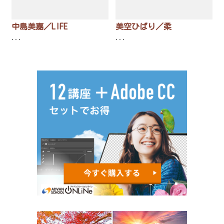
中島美嘉／LIFE
美空ひばり／柔
...
...