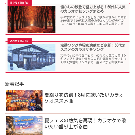
懐かしの秋歌で盛り上がる！60代に人気
のカラオケ秋ソングまとめ
秋の季節にピッタリな切ない歌から懐かしの昭和
J-POPまで！60代に人気のカラオケソングの中か
ら、70年代・80年代の歌を中心に秋の歌といえば
コレというような秋歌を選曲しましたのでご紹介
します。
定番ソングや昭和演歌など多彩！60代オ
ススメのカラオケ冬ソング
70年代や80年代を中心に、60代に人気のカラオケ
冬ソングを調査！懐かしの昭和演歌から今でもよ
く聴く定番冬ソングまで、盛り上がる冬歌を集め
ました！
新着記事
夏祭りを彷彿！8月に歌いたいカラオ
ケオススメ曲
夏フェスの熱気を再現！カラオケで歌
いたい盛り上がる曲