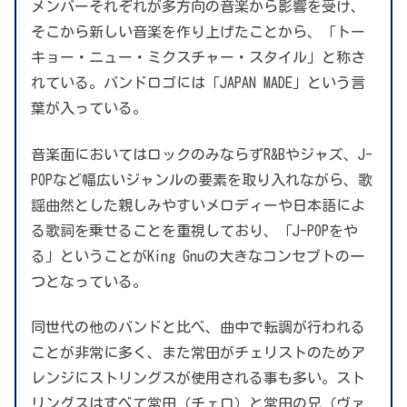
メンバーそれぞれが多方向の音楽から影響を受け、
そこから新しい音楽を作り上げたことから、「トー
キョー・ニュー・ミクスチャー・スタイル」と称さ
れている。バンドロゴには「JAPAN MADE」という言
葉が入っている。
音楽面においてはロックのみならずR&Bやジャズ、J-
POPなど幅広いジャンルの要素を取り入れながら、歌
謡曲然とした親しみやすいメロディーや日本語によ
る歌詞を乗せることを重視しており、「J-POPをや
る」ということがKing Gnuの大きなコンセプトの一
つとなっている。
同世代の他のバンドと比べ、曲中で転調が行われる
ことが非常に多く、また常田がチェリストのためア
レンジにストリングスが使用される事も多い。スト
リングスはすべて常田（チェロ）と常田の兄（ヴァ