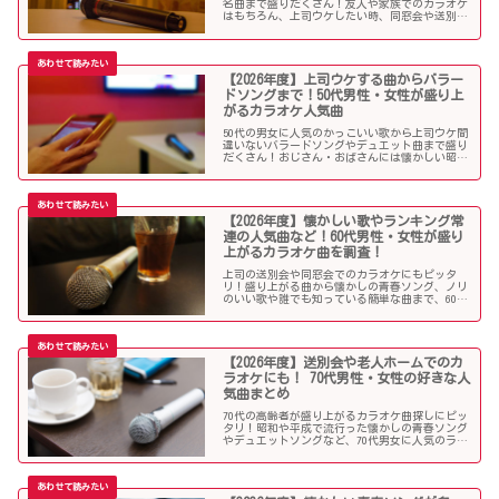
名曲まで盛りだくさん！友人や家族でのカラオケ
はもちろん、上司ウケしたい時、同窓会や送別会
で40代男性女性に歌って欲しいかっこいい曲やグ
ッとくるようなカラオケソングを探している方も
必見のラインナップになっています！
【2026年度】上司ウケする曲からバラー
ドソングまで！50代男性・女性が盛り上
がるカラオケ人気曲
50代の男女に人気のかっこいい歌から上司ウケ間
違いないバラードソングやデュエット曲まで盛り
だくさん！おじさん・おばさんには懐かしい昭和
の名曲だらけのラインナップでランキング常連の
懐メロも多数。みんなが知っている曲は音痴でも
歌いやすく、送別会や同窓会などでも盛り上がる
はず！
【2026年度】懐かしい歌やランキング常
連の人気曲など！60代男性・女性が盛り
上がるカラオケ曲を調査！
上司の送別会や同窓会でのカラオケにもピッタ
リ！盛り上がる曲から懐かしの青春ソング、ノリ
のいい歌や誰でも知っている簡単な曲まで、60代
男女にウケる人気カラオケソングを調べましたの
でご紹介します！
【2026年度】送別会や老人ホームでのカ
ラオケにも！ 70代男性・女性の好きな人
気曲まとめ
70代の高齢者が盛り上がるカラオケ曲探しにピッ
タリ！昭和や平成で流行った懐かしの青春ソング
やデュエットソングなど、70代男女に人気のラン
キング常連の歌いやすい曲が勢揃い！シニア層に
ウケる曲、老人に喜ばれる曲が詰まったラインナ
ップをご紹介します。