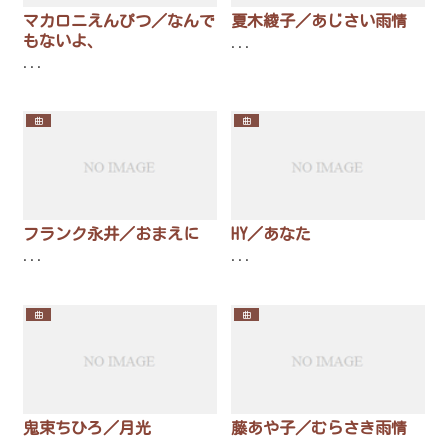
マカロニえんぴつ／なんで
夏木綾子／あじさい雨情
もないよ、
...
...
曲
曲
フランク永井／おまえに
HY／あなた
...
...
曲
曲
鬼束ちひろ／月光
藤あや子／むらさき雨情