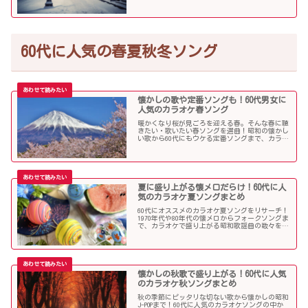
ご紹介します！
60代に人気の春夏秋冬ソング
懐かしの歌や定番ソングも！60代男女に
人気のカラオケ春ソング
暖かくなり桜が見ごろを迎える春。そんな春に聴
きたい・歌いたい春ソングを選曲！昭和の懐かし
い歌から60代にもウケる定番ソングまで、カラオ
ケで盛り上がること間違いなし！
夏に盛り上がる懐メロだらけ！60代に人
気のカラオケ夏ソングまとめ
60代にオススメのカラオケ夏ソングをリサーチ！
1970年代や80年代の懐メロからフォークソングま
で、カラオケで盛り上がる昭和歌謡曲の数々を取
り上げました。
懐かしの秋歌で盛り上がる！60代に人気
のカラオケ秋ソングまとめ
秋の季節にピッタリな切ない歌から懐かしの昭和
J-POPまで！60代に人気のカラオケソングの中か