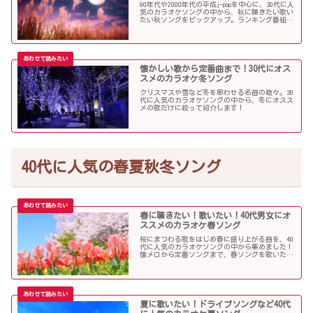
90年代や2000年代の平成j-popを中心に、30代に人
気のカラオケソングの中から、秋に聴きたい歌い
たい秋ソングをピックアップ。ランキング番組で
も見かける定番ソングが盛りだくさんです！
懐かしい歌から定番曲まで！30代にオス
スメのカラオケ冬ソング
クリスマスや雪など冬を思わせる名曲の数々。30
代に人気のカラオケソングの中から、冬にオスス
メの歌だけに絞って紹介します！
40代に人気の春夏秋冬ソング
春に聴きたい！歌いたい！40代男女にオ
ススメのカラオケ春ソング
桜にまつわる歌をはじめ春に盛り上がる曲を、40
代に人気のカラオケソングの中から集めました！
懐メロから定番ソングまで、春ソングを歌いたい
人にオススメの内容になっています。
夏に歌いたい！ドライブソングなど40代