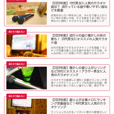
【2026年度】10代男女に人気のカラオケ
曲は？ 流行っている曲や歌いやすい曲な
どを調査
点数を出したい時をはじめ、みんなで盛り上がり
たい時や片思いの時、モテる歌をうまく歌いたい
時などに便利！カラオケでよく歌う定番ソングか
ら懐メロまで、中学生や高校生、大学生の青春真
っ盛りの10代男子・女子にオススメの人気カラオ
ケソングを紹介していきます。
【2026年度】流行りの曲に懐かしのあの
歌も！ 20代男女にオススメの人気カラオ
ケ曲
20代の若者ウケするカラオケソングを調査！ラン
キング定番の盛り上がる曲や女性にモテる曲、み
んなが知っている歌いやすい曲まで人気ソングが
目白押し！友人や同僚とのカラオケ、同窓会や送
別会、上司ウケしたい時などにオススメです！
【2026年度】懐かしの盛り上がりソング
など30代にオススメ！アラサー男女に人
気のカラオケソング
カラオケでの曲探しに便利！定番のランキング常
連ソングやテンションアップな元気が出る曲、男
性や女性に歌ってほしい懐かしい歌、歌が下手で
も歌いやすい曲、モテる曲など…。30代にウケる
カラオケ曲をご紹介します！
【2026年度】盛り上がる懐メロにランキ
ング定番曲など！40代男女に人気のカラ
オケソング
テンションの上がるノリのいい歌から昔懐かしい