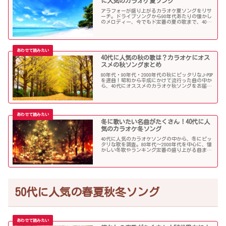
に人気のカラオケ夏ソング
アラフォーが盛り上がるカラオケ夏ソングをリサ
ーチ。ドライブソングから90年代あたりの懐かし
のメロディー、今でもド定番の夏の歌まで、40代
にオススメの夏ソングだらけになっています！
40代に人気の秋の歌は？カラオケにオス
スメの秋ソングまとめ
80年代・90年代・2000年代の秋にピッタリなJ-POP
を選曲！昭和から平成にかけて流行った曲の中か
ら、40代にオススメのカラオケ秋ソングをお届け
します！
冬に歌いたい名曲がたくさん！40代に人
気のカラオケ冬ソング
40代に人気のカラオケソングの中から、冬にピッ
タリな歌を調査。80年代〜2000年代を中心に、懐
かしい冬歌やランキング定番の盛り上がる曲まで
たくさん集めました！
50代に人気の春夏秋冬ソング