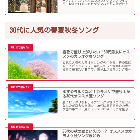
ーソング。20代に人気のカラオケソングの中か
ら、レミオロメンやヒゲダンなど冬の歌だけを個
人的判断で選んでみました！
30代に人気の春夏秋冬ソング
春歌で盛り上がりたい！30代男女にオス
スメのカラオケ春ソング
30代に人気のカラオケソングの中から、春の歌に
絞ってピックアップ！平成を彩った懐かしい歌か
ら春に聴きたい曲まで、盛り上がる春ソングを集
めました！
ゆずやラルクなど！カラオケで盛り上が
る30代オススメ夏ソング
夏にピッタリなドライブソングや懐メロにはどん
なものがあるのか調査！30代におすすめのカラオ
ケ曲の中から、夏のシーズンに合いそうな盛り上
がる歌を選んでみましたので紹介します！
30代の秋の歌といえば…？ オススメのカ
ラオケ秋ソングまとめ