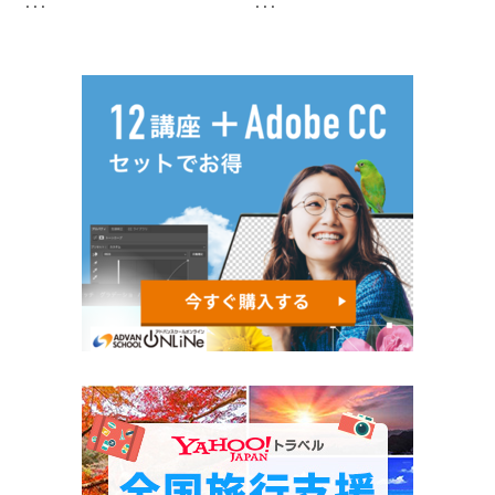
...
...