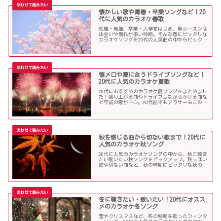
懐かしい歌や青春・卒業ソングなど！20
代に人気のカラオケ春歌
就職・転職、卒業・入学をはじめ、春シーズンは
出会いや別れが多い時期。そんな春にピッタリな
カラオケソングを20代の人気曲の中からピックア
ップしました。「桜」を中心に盛り上がる歌の
数々を紹介します。
懐メロや夏に合うドライブソングなど！
20代に人気のカラオケ夏歌
20代におすすめのカラオケ夏ソングをまとめまし
た！盛り上がる曲やドライブしながらかける曲な
ど平成の歌が中心。20代前半もアラサーもこの曲
を選べば盛り上がること間違いなし！？
秋を感じる曲から切ない歌まで！20代に
人気のカラオケ秋ソング
20代に人気のカラオケソングの中から、秋に聴き
たい歌いたい秋ソングをピックアップ。秋っぽい
歌や切ない曲など、秋の時期にピッタリな秋の歌
をまとめました。
冬に聴きたい・歌いたい！20代にオスス
メのカラオケ冬ソング
雪やクリスマスなど、冬の時期を歌ったウィンタ