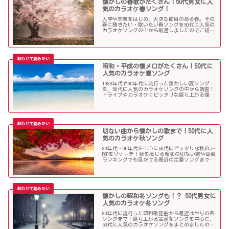
懐かしの春歌がたくさん！50代男女に人
気のカラオケ春ソング！
入学や卒業をはじめ、大きな節目のある春。その
春に聴きたい・歌いたい春ソングを50代に人気の
カラオケソングの中から厳選しましたのでご紹介
します！
昭和・平成の懐メロがたくさん！50代に
人気のカラオケ夏ソング
1980年代や90年代に流行った懐かしい夏ソング
を、50代に人気のカラオケソングの中から調査！
ドライブやカラオケにピッタリな盛り上がる懐メ
ロがたくさん！
切ない曲から懐かしの歌まで！50代に人
気のカラオケ秋ソング
80年代・90年代を中心に50代にピッタリな秋のJ-
POPをリサーチ！秋を感じる昭和の切ない歌や音楽
ランキングでも見かける最近の定番ソングまで、
多くの歌を集めました！
懐かしの昭和冬ソングも！？ 50代男女に
人気のカラオケ冬ソング
80年代に流行った昭和歌謡曲から最近はやりの冬
ソングまで！盛り上がる定番冬ソングを中心に、
50代に人気のカラオケソングをまとめましたので