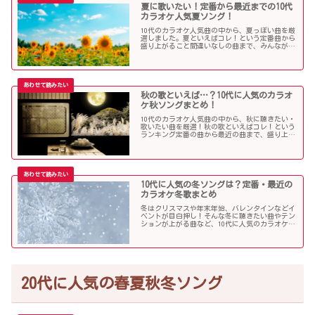
夏に歌いたい！定番から最近までの10代
カラオケ人気夏ソング！
10代のカラオケ人気曲の中から、夏っぽい曲を厳
選しました。夏といえばコレ！という定番曲から
盛り上がること間違いなしの曲まで、みんなが選
んだ夏ソングをお届けします！
秋の歌といえば…？10代に人気のカラオ
ケ秋ソングまとめ！
10代のカラオケ人気曲の中から、秋に聴きたい・
歌いたい曲を厳選！秋の歌といえばコレ！という
ランキング定番の曲から最近の曲まで、盛り上が
る秋ソングNo.1的な歌を集めました！
10代に人気の冬ソングは？定番・最近の
カラオケ冬歌まとめ
冬はクリスマスや年末年始、バレンタインなどイ
ベントが目白押し！そんな冬に聴きたい曲やテン
ションが上がる曲など、10代に人気のカラオケソ
ングの中からピックアップしました！
20代に人気の春夏秋冬ソング