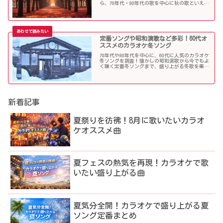
ら、70年代・80年代の歌を中心に秋の歌といえば
コレというような秋歌を選曲しましたのでご紹介
します。
定番ソングや昭和演歌など多彩！60代オ
ススメのカラオケ冬ソング
70年代や80年代を中心に、60代に人気のカラオケ
冬ソングを調査！懐かしの昭和演歌から今でもよ
く聴く定番冬ソングまで、盛り上がる冬歌を集め
ました！
新着記事
夏祭りを彷彿！8月に歌いたいカラオ
ケオススメ曲
夏フェスの熱気を再現！カラオケで歌
いたい盛り上がる曲
夏気分全開！カラオケで盛り上がる夏
ソング定番まとめ