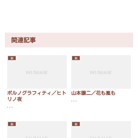
関連記事
曲
曲
ポルノグラフィティ／ヒト
山本譲二／花も嵐も
リノ夜
...
...
曲
曲