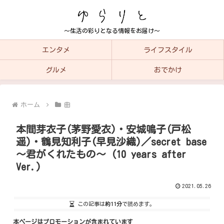
～生活の彩りとなる情報をお届け～
エンタメ
ライフスタイル
グルメ
おでかけ
ホーム
曲
本間芽衣子(茅野愛衣)・安城鳴子(戸松
遥)・鶴見知利子(早見沙織)／secret base
～君がくれたもの～ (10 years after
Ver.)
2021.05.26
この記事は
約11分
で読めます。
本ページはプロモーションが含まれています