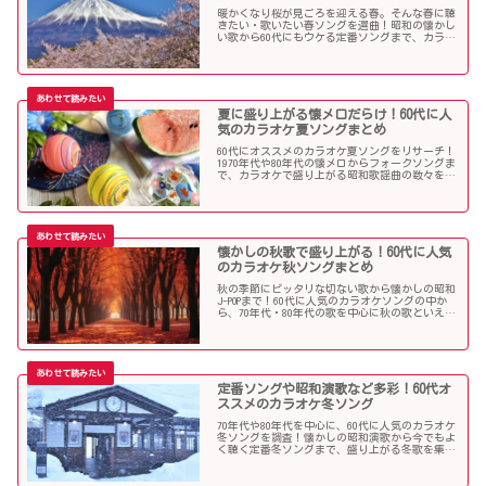
暖かくなり桜が見ごろを迎える春。そんな春に聴
きたい・歌いたい春ソングを選曲！昭和の懐かし
い歌から60代にもウケる定番ソングまで、カラオ
ケで盛り上がること間違いなし！
夏に盛り上がる懐メロだらけ！60代に人
気のカラオケ夏ソングまとめ
60代にオススメのカラオケ夏ソングをリサーチ！
1970年代や80年代の懐メロからフォークソングま
で、カラオケで盛り上がる昭和歌謡曲の数々を取
り上げました。
懐かしの秋歌で盛り上がる！60代に人気
のカラオケ秋ソングまとめ
秋の季節にピッタリな切ない歌から懐かしの昭和
J-POPまで！60代に人気のカラオケソングの中か
ら、70年代・80年代の歌を中心に秋の歌といえば
コレというような秋歌を選曲しましたのでご紹介
します。
定番ソングや昭和演歌など多彩！60代オ
ススメのカラオケ冬ソング
70年代や80年代を中心に、60代に人気のカラオケ
冬ソングを調査！懐かしの昭和演歌から今でもよ
く聴く定番冬ソングまで、盛り上がる冬歌を集め
ました！