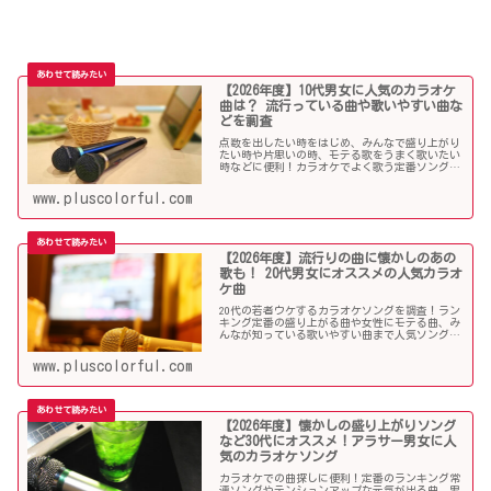
【2026年度】10代男女に人気のカラオケ
曲は？ 流行っている曲や歌いやすい曲な
どを調査
点数を出したい時をはじめ、みんなで盛り上がり
たい時や片思いの時、モテる歌をうまく歌いたい
時などに便利！カラオケでよく歌う定番ソングか
ら懐メロまで、中学生や高校生、大学生の青春真
っ盛りの10代男子・女子にオススメの人気カラオ
www.pluscolorful.com
ケソングを紹介していきます。
【2026年度】流行りの曲に懐かしのあの
歌も！ 20代男女にオススメの人気カラオ
ケ曲
20代の若者ウケするカラオケソングを調査！ラン
キング定番の盛り上がる曲や女性にモテる曲、み
んなが知っている歌いやすい曲まで人気ソングが
目白押し！友人や同僚とのカラオケ、同窓会や送
別会、上司ウケしたい時などにオススメです！
www.pluscolorful.com
【2026年度】懐かしの盛り上がりソング
など30代にオススメ！アラサー男女に人
気のカラオケソング
カラオケでの曲探しに便利！定番のランキング常
連ソングやテンションアップな元気が出る曲、男