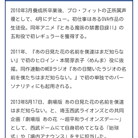
2010年3月養成所卒業後、プロ・フィットの正所属声
優として、4月にデビュー。初仕事はあるOVA作品の
生徒役。同年アニメ『とある魔術の禁書目録II』の
五和役で初レギュラーを獲得する。
2011年、『あの日見た花の名前を僕達はまだ知らな
い』で初のヒロイン・本間芽衣子〈めんま〉役に抜
擢。同作連動のWEBラジオ『あの日聞いたラジオの名
前を僕たちはまだ知らない。』で初の単独でのパー
ソナリティにも起用される。
2013年8月17日、劇場版 あの日見た花の名前を僕達
はまだ知らない。と、埼玉西武ライオンズとの共同
企画「劇場版 あの花 〜超平和ライオンズデー〜」
として、西武ドームにて自身初めてとなる「始球
式」や「場内アナウンス」を主に担当した。