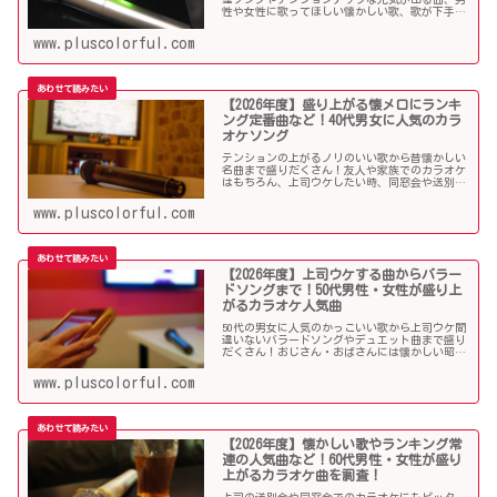
性や女性に歌ってほしい懐かしい歌、歌が下手で
も歌いやすい曲、モテる曲など…。30代にウケる
カラオケ曲をご紹介します！
www.pluscolorful.com
【2026年度】盛り上がる懐メロにランキ
ング定番曲など！40代男女に人気のカラ
オケソング
テンションの上がるノリのいい歌から昔懐かしい
名曲まで盛りだくさん！友人や家族でのカラオケ
はもちろん、上司ウケしたい時、同窓会や送別会
で40代男性女性に歌って欲しいかっこいい曲やグ
ッとくるようなカラオケソングを探している方も
www.pluscolorful.com
必見のラインナップになっています！
【2026年度】上司ウケする曲からバラー
ドソングまで！50代男性・女性が盛り上
がるカラオケ人気曲
50代の男女に人気のかっこいい歌から上司ウケ間
違いないバラードソングやデュエット曲まで盛り
だくさん！おじさん・おばさんには懐かしい昭和
の名曲だらけのラインナップでランキング常連の
懐メロも多数。みんなが知っている曲は音痴でも
www.pluscolorful.com
歌いやすく、送別会や同窓会などでも盛り上がる
はず！
【2026年度】懐かしい歌やランキング常
連の人気曲など！60代男性・女性が盛り
上がるカラオケ曲を調査！
上司の送別会や同窓会でのカラオケにもピッタ