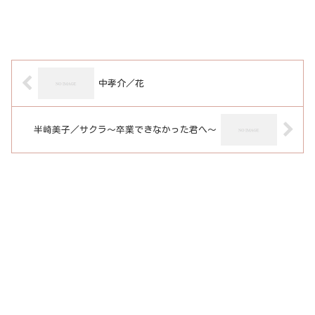
中孝介／花
半崎美子／サクラ～卒業できなかった君へ～