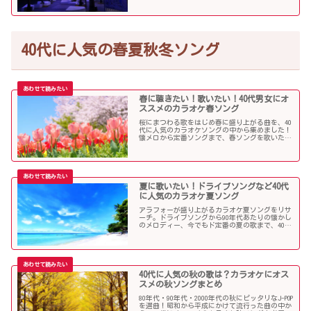
40代に人気の春夏秋冬ソング
春に聴きたい！歌いたい！40代男女にオ
ススメのカラオケ春ソング
桜にまつわる歌をはじめ春に盛り上がる曲を、40
代に人気のカラオケソングの中から集めました！
懐メロから定番ソングまで、春ソングを歌いたい
人にオススメの内容になっています。
夏に歌いたい！ドライブソングなど40代
に人気のカラオケ夏ソング
アラフォーが盛り上がるカラオケ夏ソングをリサ
ーチ。ドライブソングから90年代あたりの懐かし
のメロディー、今でもド定番の夏の歌まで、40代
にオススメの夏ソングだらけになっています！
40代に人気の秋の歌は？カラオケにオス
スメの秋ソングまとめ
80年代・90年代・2000年代の秋にピッタリなJ-POP
を選曲！昭和から平成にかけて流行った曲の中か