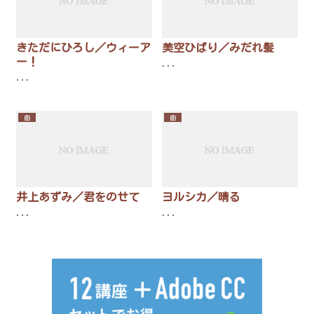
きただにひろし／ウィーア
美空ひばり／みだれ髪
ー！
...
...
曲
曲
井上あずみ／君をのせて
ヨルシカ／晴る
...
...