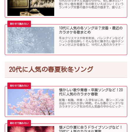
10代のカラオケ人気曲の中から、秋に聴きたい・
歌いたい曲を厳選！秋の歌といえばコレ！という
ランキング定番の曲から最近の曲まで、盛り上が
る秋ソングNo.1的な歌を集めました！
10代に人気の冬ソングは？定番・最近の
カラオケ冬歌まとめ
冬はクリスマスや年末年始、バレンタインなどイ
ベントが目白押し！そんな冬に聴きたい曲やテン
ションが上がる曲など、10代に人気のカラオケソ
ングの中からピックアップしました！
20代に人気の春夏秋冬ソング
懐かしい歌や青春・卒業ソングなど！20
代に人気のカラオケ春歌
就職・転職、卒業・入学をはじめ、春シーズンは
出会いや別れが多い時期。そんな春にピッタリな
カラオケソングを20代の人気曲の中からピックア
ップしました。「桜」を中心に盛り上がる歌の
数々を紹介します。
懐メロや夏に合うドライブソングなど！
20代に人気のカラオケ夏歌