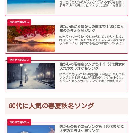
を、50代に人気のカラオケソングの中から調査！
ドライブやカラオケにピッタリな盛り上がる懐メ
ロがたくさん！
切ない曲から懐かしの歌まで！50代に人
気のカラオケ秋ソング
80年代・90年代を中心に50代にピッタリな秋のJ-
POPをリサーチ！秋を感じる昭和の切ない歌や音楽
ランキングでも見かける最近の定番ソングまで、
多くの歌を集めました！
懐かしの昭和冬ソングも！？ 50代男女に
人気のカラオケ冬ソング
80年代に流行った昭和歌謡曲から最近はやりの冬
ソングまで！盛り上がる定番冬ソングを中心に、
50代に人気のカラオケソングをまとめましたので
ご紹介します！
60代に人気の春夏秋冬ソング
懐かしの歌や定番ソングも！60代男女に
人気のカラオケ春ソング