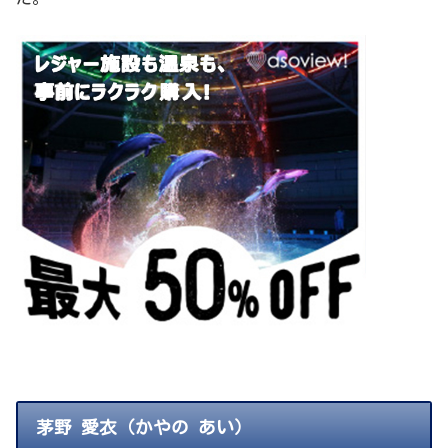
茅野 愛衣（かやの あい）