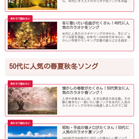
ら、40代にオススメのカラオケ秋ソングをお届け
します！
冬に歌いたい名曲がたくさん！40代に人
気のカラオケ冬ソング
40代に人気のカラオケソングの中から、冬にピッ
タリな歌を調査。80年代〜2000年代を中心に、懐
かしい冬歌やランキング定番の盛り上がる曲まで
たくさん集めました！
50代に人気の春夏秋冬ソング
懐かしの春歌がたくさん！50代男女に人
気のカラオケ春ソング！
入学や卒業をはじめ、大きな節目のある春。その
春に聴きたい・歌いたい春ソングを50代に人気の
カラオケソングの中から厳選しましたのでご紹介
します！
昭和・平成の懐メロがたくさん！50代に
人気のカラオケ夏ソング
1980年代や90年代に流行った懐かしい夏ソング