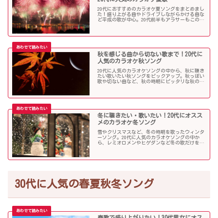
20代におすすめのカラオケ夏ソングをまとめまし
た！盛り上がる曲やドライブしながらかける曲な
ど平成の歌が中心。20代前半もアラサーもこの曲
を選べば盛り上がること間違いなし！？
秋を感じる曲から切ない歌まで！20代に
人気のカラオケ秋ソング
20代に人気のカラオケソングの中から、秋に聴き
たい歌いたい秋ソングをピックアップ。秋っぽい
歌や切ない曲など、秋の時期にピッタリな秋の歌
をまとめました。
冬に聴きたい・歌いたい！20代にオスス
メのカラオケ冬ソング
雪やクリスマスなど、冬の時期を歌ったウィンタ
ーソング。20代に人気のカラオケソングの中か
ら、レミオロメンやヒゲダンなど冬の歌だけを個
人的判断で選んでみました！
30代に人気の春夏秋冬ソング
春歌で盛り上がりたい！30代男女にオス