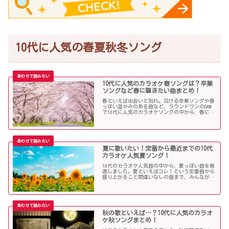
10代に人気の春夏秋冬ソング
10代に人気のカラオケ春ソングは？卒業
ソングなど春に聴きたい曲まとめ！
春といえば出会いと別れ。泣ける卒業ソングや春
っぽい温かみのある曲など、ラウンドワンのDAM
で10代に人気のカラオケソングの中から、春に聴
きたい曲を独断で選んでみました！
夏に歌いたい！定番から最近までの10代
カラオケ人気夏ソング！
10代のカラオケ人気曲の中から、夏っぽい曲を厳
選しました。夏といえばコレ！という定番曲から
盛り上がること間違いなしの曲まで、みんなが選
んだ夏ソングをお届けします！
秋の歌といえば…？10代に人気のカラオ
ケ秋ソングまとめ！