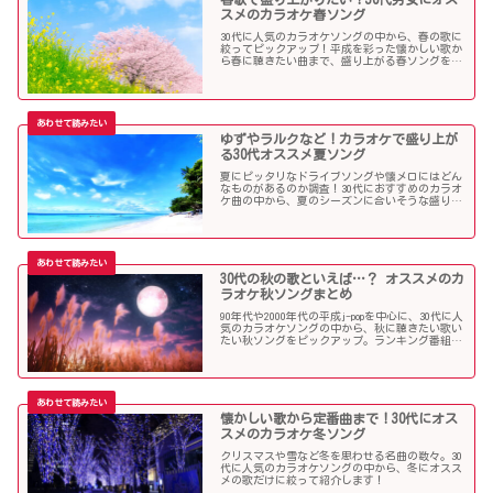
スメのカラオケ春ソング
30代に人気のカラオケソングの中から、春の歌に
絞ってピックアップ！平成を彩った懐かしい歌か
ら春に聴きたい曲まで、盛り上がる春ソングを集
めました！
ゆずやラルクなど！カラオケで盛り上が
る30代オススメ夏ソング
夏にピッタリなドライブソングや懐メロにはどん
なものがあるのか調査！30代におすすめのカラオ
ケ曲の中から、夏のシーズンに合いそうな盛り上
がる歌を選んでみましたので紹介します！
30代の秋の歌といえば…？ オススメのカ
ラオケ秋ソングまとめ
90年代や2000年代の平成j-popを中心に、30代に人
気のカラオケソングの中から、秋に聴きたい歌い
たい秋ソングをピックアップ。ランキング番組で
も見かける定番ソングが盛りだくさんです！
懐かしい歌から定番曲まで！30代にオス
スメのカラオケ冬ソング
クリスマスや雪など冬を思わせる名曲の数々。30
代に人気のカラオケソングの中から、冬にオスス
メの歌だけに絞って紹介します！