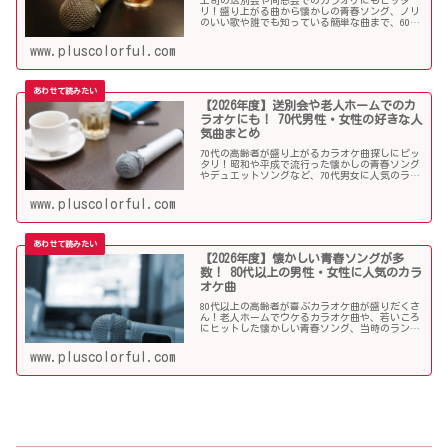
リ！盛り上がる曲から懐かしの青春ソング、ノリ
のいい歌や誰でも知っている簡単な曲まで、60代
男女にウケる人気カラオケソングを調べましたの
でご紹介します！
www.pluscolorful.com
【2026年度】送別会や老人ホームでのカ
ラオケにも！ 70代男性・女性の好きな人
気曲まとめ
70代の高齢者が盛り上がるカラオケ曲探しにピッ
タリ！昭和や平成で流行った懐かしの青春ソング
やデュエットソングなど、70代男女に人気のラン
キング常連の歌いやすい曲が勢揃い！シニア層に
ウケる曲、老人に喜ばれる曲が詰まったラインナ
www.pluscolorful.com
ップをご紹介します。
【2026年度】懐かしい青春ソングが多
数！ 80代以上の男性・女性に人気のカラ
オケ曲
80代以上の高齢者が喜ぶカラオケ曲が盛りだくさ
ん！老人ホームでウケるカラオケ曲や、若いころ
にヒットした懐かしい青春ソング、当時のランキ
ング常連曲など、高齢者の好きな歌をまとめまし
た！
www.pluscolorful.com