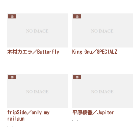
曲
曲
木村カエラ／Butterfly
King Gnu／SPECIALZ
...
...
曲
曲
fripSide／only my
平原綾香／Jupiter
railgun
...
...