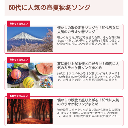
60代に人気の春夏秋冬ソング
懐かしの歌や定番ソングも！60代男女に
人気のカラオケ春ソング
暖かくなり桜が見ごろを迎える春。そんな春に聴
きたい・歌いたい春ソングを選曲！昭和の懐かし
い歌から60代にもウケる定番ソングまで、カラオ
ケで盛り上がること間違いなし！
夏に盛り上がる懐メロだらけ！60代に人
気のカラオケ夏ソングまとめ
60代にオススメのカラオケ夏ソングをリサーチ！
1970年代や80年代の懐メロからフォークソングま
で、カラオケで盛り上がる昭和歌謡曲の数々を取
り上げました。
懐かしの秋歌で盛り上がる！60代に人気
のカラオケ秋ソングまとめ
秋の季節にピッタリな切ない歌から懐かしの昭和
J-POPまで！60代に人気のカラオケソングの中か
ら、70年代・80年代の歌を中心に秋の歌といえば
コレというような秋歌を選曲しましたのでご紹介
します。