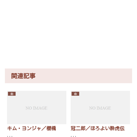
関連記事
曲
曲
キム・ヨンジャ／櫻橋
冠二郎／ほろよい酔虎伝
...
...