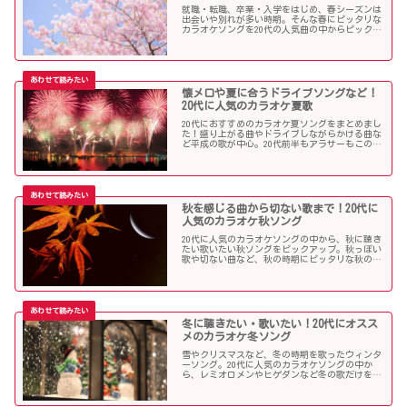
就職・転職、卒業・入学をはじめ、春シーズンは
出会いや別れが多い時期。そんな春にピッタリな
カラオケソングを20代の人気曲の中からピックア
ップしました。「桜」を中心に盛り上がる歌の
数々を紹介します。
懐メロや夏に合うドライブソングなど！
20代に人気のカラオケ夏歌
20代におすすめのカラオケ夏ソングをまとめまし
た！盛り上がる曲やドライブしながらかける曲な
ど平成の歌が中心。20代前半もアラサーもこの曲
を選べば盛り上がること間違いなし！？
秋を感じる曲から切ない歌まで！20代に
人気のカラオケ秋ソング
20代に人気のカラオケソングの中から、秋に聴き
たい歌いたい秋ソングをピックアップ。秋っぽい
歌や切ない曲など、秋の時期にピッタリな秋の歌
をまとめました。
冬に聴きたい・歌いたい！20代にオスス
メのカラオケ冬ソング
雪やクリスマスなど、冬の時期を歌ったウィンタ
ーソング。20代に人気のカラオケソングの中か
ら、レミオロメンやヒゲダンなど冬の歌だけを個
人的判断で選んでみました！