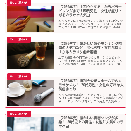
【2026年度】上司ウケする曲からバラー
ドソングまで！50代男性・女性が盛り上
がるカラオケ人気曲
50代の男女に人気のかっこいい歌から上司ウケ間
違いないバラードソングやデュエット曲まで盛り
だくさん！おじさん・おばさんには懐かしい昭和
の名曲だらけのラインナップでランキング常連の
懐メロも多数。みんなが知っている曲は音痴でも
歌いやすく、送別会や同窓会などでも盛り上がる
はず！
【2026年度】懐かしい歌やランキング常
連の人気曲など！60代男性・女性が盛り
上がるカラオケ曲を調査！
上司の送別会や同窓会でのカラオケにもピッタ
リ！盛り上がる曲から懐かしの青春ソング、ノリ
のいい歌や誰でも知っている簡単な曲まで、60代
男女にウケる人気カラオケソングを調べましたの
でご紹介します！
【2026年度】送別会や老人ホームでのカ
ラオケにも！ 70代男性・女性の好きな人
気曲まとめ
70代の高齢者が盛り上がるカラオケ曲探しにピッ
タリ！昭和や平成で流行った懐かしの青春ソング
やデュエットソングなど、70代男女に人気のラン
キング常連の歌いやすい曲が勢揃い！シニア層に
ウケる曲、老人に喜ばれる曲が詰まったラインナ
ップをご紹介します。
【2026年度】懐かしい青春ソングが多
数！ 80代以上の男性・女性に人気のカラ
オケ曲