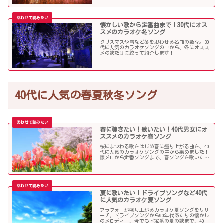
懐かしい歌から定番曲まで！30代にオス
スメのカラオケ冬ソング
クリスマスや雪など冬を思わせる名曲の数々。30
代に人気のカラオケソングの中から、冬にオスス
メの歌だけに絞って紹介します！
40代に人気の春夏秋冬ソング
春に聴きたい！歌いたい！40代男女にオ
ススメのカラオケ春ソング
桜にまつわる歌をはじめ春に盛り上がる曲を、40
代に人気のカラオケソングの中から集めました！
懐メロから定番ソングまで、春ソングを歌いたい
人にオススメの内容になっています。
夏に歌いたい！ドライブソングなど40代
に人気のカラオケ夏ソング
アラフォーが盛り上がるカラオケ夏ソングをリサ
ーチ。ドライブソングから90年代あたりの懐かし
のメロディー、今でもド定番の夏の歌まで、40代