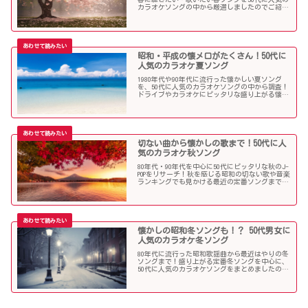
カラオケソングの中から厳選しましたのでご紹介
します！
昭和・平成の懐メロがたくさん！50代に
人気のカラオケ夏ソング
1980年代や90年代に流行った懐かしい夏ソング
を、50代に人気のカラオケソングの中から調査！
ドライブやカラオケにピッタリな盛り上がる懐メ
ロがたくさん！
切ない曲から懐かしの歌まで！50代に人
気のカラオケ秋ソング
80年代・90年代を中心に50代にピッタリな秋のJ-
POPをリサーチ！秋を感じる昭和の切ない歌や音楽
ランキングでも見かける最近の定番ソングまで、
多くの歌を集めました！
懐かしの昭和冬ソングも！？ 50代男女に
人気のカラオケ冬ソング
80年代に流行った昭和歌謡曲から最近はやりの冬
ソングまで！盛り上がる定番冬ソングを中心に、
50代に人気のカラオケソングをまとめましたので
ご紹介します！