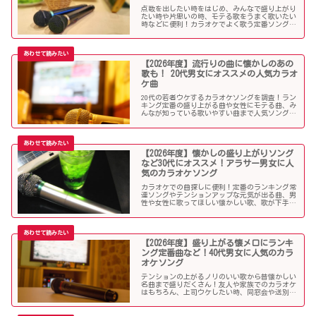
点数を出したい時をはじめ、みんなで盛り上がり
たい時や片思いの時、モテる歌をうまく歌いたい
時などに便利！カラオケでよく歌う定番ソングか
ら懐メロまで、中学生や高校生、大学生の青春真
っ盛りの10代男子・女子にオススメの人気カラオ
ケソングを紹介していきます。
【2026年度】流行りの曲に懐かしのあの
歌も！ 20代男女にオススメの人気カラオ
ケ曲
20代の若者ウケするカラオケソングを調査！ラン
キング定番の盛り上がる曲や女性にモテる曲、み
んなが知っている歌いやすい曲まで人気ソングが
目白押し！友人や同僚とのカラオケ、同窓会や送
別会、上司ウケしたい時などにオススメです！
【2026年度】懐かしの盛り上がりソング
など30代にオススメ！アラサー男女に人
気のカラオケソング
カラオケでの曲探しに便利！定番のランキング常
連ソングやテンションアップな元気が出る曲、男
性や女性に歌ってほしい懐かしい歌、歌が下手で
も歌いやすい曲、モテる曲など…。30代にウケる
カラオケ曲をご紹介します！
【2026年度】盛り上がる懐メロにランキ
ング定番曲など！40代男女に人気のカラ
オケソング
テンションの上がるノリのいい歌から昔懐かしい
名曲まで盛りだくさん！友人や家族でのカラオケ
はもちろん、上司ウケしたい時、同窓会や送別会
で40代男性女性に歌って欲しいかっこいい曲やグ
ッとくるようなカラオケソングを探している方も
必見のラインナップになっています！