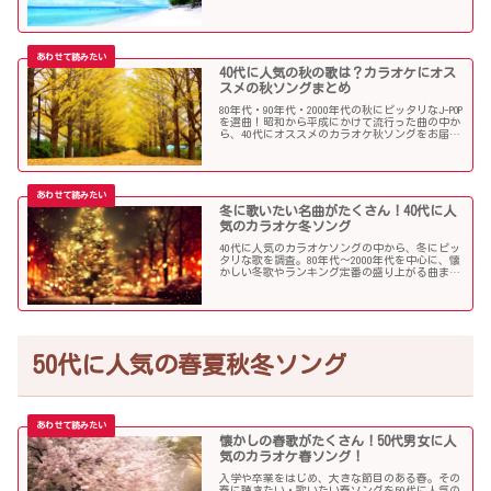
にオススメの夏ソングだらけになっています！
40代に人気の秋の歌は？カラオケにオス
スメの秋ソングまとめ
80年代・90年代・2000年代の秋にピッタリなJ-POP
を選曲！昭和から平成にかけて流行った曲の中か
ら、40代にオススメのカラオケ秋ソングをお届け
します！
冬に歌いたい名曲がたくさん！40代に人
気のカラオケ冬ソング
40代に人気のカラオケソングの中から、冬にピッ
タリな歌を調査。80年代〜2000年代を中心に、懐
かしい冬歌やランキング定番の盛り上がる曲まで
たくさん集めました！
50代に人気の春夏秋冬ソング
懐かしの春歌がたくさん！50代男女に人
気のカラオケ春ソング！
入学や卒業をはじめ、大きな節目のある春。その
春に聴きたい・歌いたい春ソングを50代に人気の