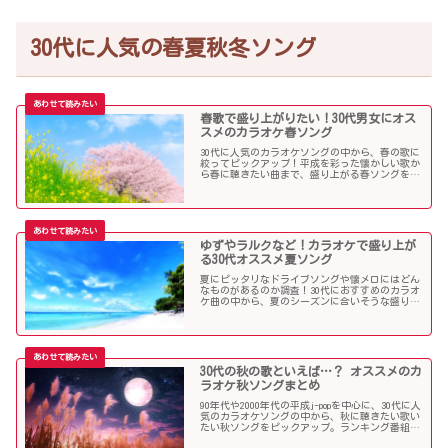
30代に人気の春夏秋冬ソング
春歌で盛り上がりたい！30代男女にオス
スメのカラオケ春ソング
30代に人気のカラオケソングの中から、春の歌に
絞ってピックアップ！平成を彩った懐かしい歌か
ら春に聴きたい曲まで、盛り上がる春ソングを集
めました！
ゆずやラルクなど！カラオケで盛り上が
る30代オススメ夏ソング
夏にピッタリなドライブソングや懐メロにはどん
なものがあるのか調査！30代におすすめのカラオ
ケ曲の中から、夏のシーズンに合いそうな盛り上
がる歌を選んでみましたので紹介します！
30代の秋の歌といえば…？ オススメのカ
ラオケ秋ソングまとめ
90年代や2000年代の平成j-popを中心に、30代に人
気のカラオケソングの中から、秋に聴きたい歌い
たい秋ソングをピックアップ。ランキング番組で
も見かける定番ソングが盛りだくさんです！