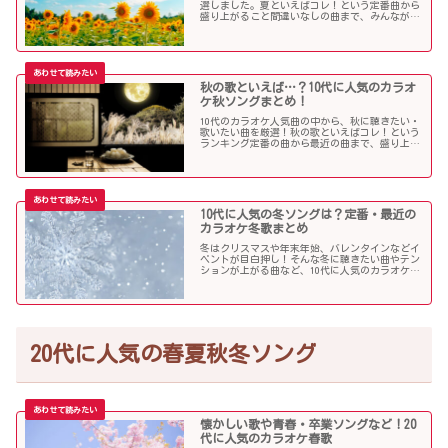
選しました。夏といえばコレ！という定番曲から
盛り上がること間違いなしの曲まで、みんなが選
んだ夏ソングをお届けします！
秋の歌といえば…？10代に人気のカラオ
ケ秋ソングまとめ！
10代のカラオケ人気曲の中から、秋に聴きたい・
歌いたい曲を厳選！秋の歌といえばコレ！という
ランキング定番の曲から最近の曲まで、盛り上が
る秋ソングNo.1的な歌を集めました！
10代に人気の冬ソングは？定番・最近の
カラオケ冬歌まとめ
冬はクリスマスや年末年始、バレンタインなどイ
ベントが目白押し！そんな冬に聴きたい曲やテン
ションが上がる曲など、10代に人気のカラオケソ
ングの中からピックアップしました！
20代に人気の春夏秋冬ソング
懐かしい歌や青春・卒業ソングなど！20
代に人気のカラオケ春歌