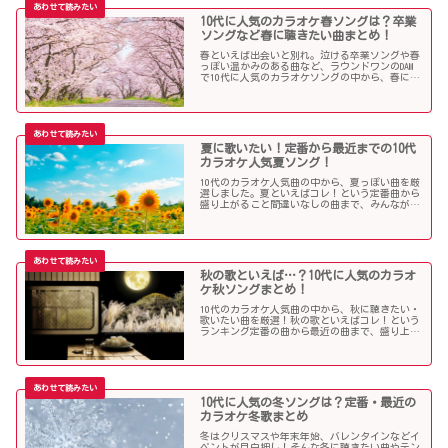
10代に人気のカラオケ春ソングは？卒業
ソングなど春に聴きたい曲まとめ！
春といえば出会いと別れ。泣ける卒業ソングや春
っぽい温かみのある曲など、ラウンドワンのDAM
で10代に人気のカラオケソングの中から、春に聴
きたい曲を独断で選んでみました！
夏に歌いたい！定番から最近までの10代
カラオケ人気夏ソング！
10代のカラオケ人気曲の中から、夏っぽい曲を厳
選しました。夏といえばコレ！という定番曲から
盛り上がること間違いなしの曲まで、みんなが選
んだ夏ソングをお届けします！
秋の歌といえば…？10代に人気のカラオ
ケ秋ソングまとめ！
10代のカラオケ人気曲の中から、秋に聴きたい・
歌いたい曲を厳選！秋の歌といえばコレ！という
ランキング定番の曲から最近の曲まで、盛り上が
る秋ソングNo.1的な歌を集めました！
10代に人気の冬ソングは？定番・最近の
カラオケ冬歌まとめ
冬はクリスマスや年末年始、バレンタインなどイ
ベントが目白押し！そんな冬に聴きたい曲やテン