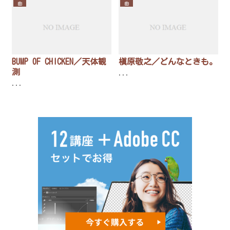
曲
曲
BUMP OF CHICKEN／天体観
槇原敬之／どんなときも。
測
...
...