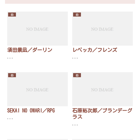
曲
曲
須田景凪／ダーリン
レベッカ／フレンズ
...
...
曲
曲
SEKAI NO OWARI／RPG
石原裕次郎／ブランデーグ
ラス
...
...