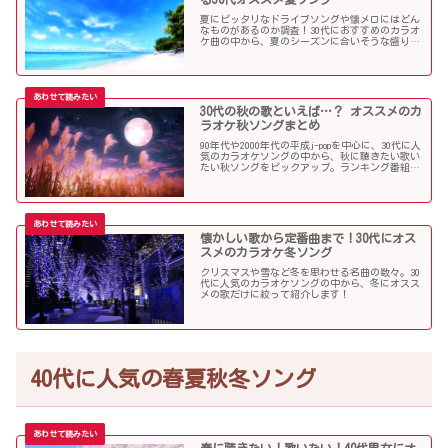
夏にピッタリなドライブソングや懐メロにはどん
なものがあるのか調査！30代におすすめのカラオ
ケ曲の中から、夏のシーズンに合いそうな盛り上
がる歌を選んでみましたので紹介します！
30代の秋の歌といえば…？ オススメのカ
ラオケ秋ソングまとめ
90年代や2000年代の平成j-popを中心に、30代に人
気のカラオケソングの中から、秋に聴きたい歌い
たい秋ソングをピックアップ。ランキング番組で
も見かける定番ソングが盛りだくさんです！
懐かしい歌から定番曲まで！30代にオス
スメのカラオケ冬ソング
クリスマスや雪など冬を思わせる名曲の数々。30
代に人気のカラオケソングの中から、冬にオスス
メの歌だけに絞って紹介します！
40代に人気の春夏秋冬ソング