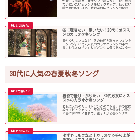
20代に人気のカラオケソングの中から、秋に聴き
たい歌いたい秋ソングをピックアップ。秋っぽい
歌や切ない曲など、秋の時期にピッタリな秋の歌
をまとめました。
冬に聴きたい・歌いたい！20代にオスス
メのカラオケ冬ソング
雪やクリスマスなど、冬の時期を歌ったウィンタ
ーソング。20代に人気のカラオケソングの中か
ら、レミオロメンやヒゲダンなど冬の歌だけを個
人的判断で選んでみました！
30代に人気の春夏秋冬ソング
春歌で盛り上がりたい！30代男女にオス
スメのカラオケ春ソング
30代に人気のカラオケソングの中から、春の歌に
絞ってピックアップ！平成を彩った懐かしい歌か
ら春に聴きたい曲まで、盛り上がる春ソングを集
めました！
ゆずやラルクなど！カラオケで盛り上が
る30代オススメ夏ソング