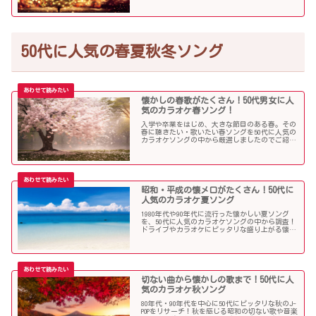
50代に人気の春夏秋冬ソング
懐かしの春歌がたくさん！50代男女に人
気のカラオケ春ソング！
入学や卒業をはじめ、大きな節目のある春。その
春に聴きたい・歌いたい春ソングを50代に人気の
カラオケソングの中から厳選しましたのでご紹介
します！
昭和・平成の懐メロがたくさん！50代に
人気のカラオケ夏ソング
1980年代や90年代に流行った懐かしい夏ソング
を、50代に人気のカラオケソングの中から調査！
ドライブやカラオケにピッタリな盛り上がる懐メ
ロがたくさん！
切ない曲から懐かしの歌まで！50代に人
気のカラオケ秋ソング
80年代・90年代を中心に50代にピッタリな秋のJ-
POPをリサーチ！秋を感じる昭和の切ない歌や音楽