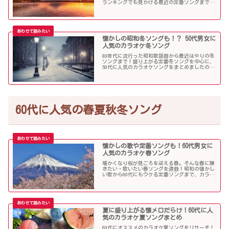
ランキングでも見かける最近の定番ソングまで、
多くの歌を集めました！
懐かしの昭和冬ソングも！？ 50代男女に
人気のカラオケ冬ソング
80年代に流行った昭和歌謡曲から最近はやりの冬
ソングまで！盛り上がる定番冬ソングを中心に、
50代に人気のカラオケソングをまとめましたので
ご紹介します！
60代に人気の春夏秋冬ソング
懐かしの歌や定番ソングも！60代男女に
人気のカラオケ春ソング
暖かくなり桜が見ごろを迎える春。そんな春に聴
きたい・歌いたい春ソングを選曲！昭和の懐かし
い歌から60代にもウケる定番ソングまで、カラオ
ケで盛り上がること間違いなし！
夏に盛り上がる懐メロだらけ！60代に人
気のカラオケ夏ソングまとめ
60代にオススメのカラオケ夏ソングをリサーチ！