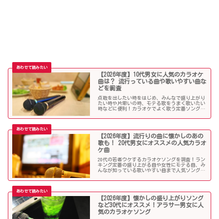
【2026年度】10代男女に人気のカラオケ
曲は？ 流行っている曲や歌いやすい曲な
どを調査
点数を出したい時をはじめ、みんなで盛り上がり
たい時や片思いの時、モテる歌をうまく歌いたい
時などに便利！カラオケでよく歌う定番ソングか
ら懐メロまで、中学生や高校生、大学生の青春真
っ盛りの10代男子・女子にオススメの人気カラオ
ケソングを紹介していきます。
【2026年度】流行りの曲に懐かしのあの
歌も！ 20代男女にオススメの人気カラオ
ケ曲
20代の若者ウケするカラオケソングを調査！ラン
キング定番の盛り上がる曲や女性にモテる曲、み
んなが知っている歌いやすい曲まで人気ソングが
目白押し！友人や同僚とのカラオケ、同窓会や送
別会、上司ウケしたい時などにオススメです！
【2026年度】懐かしの盛り上がりソング
など30代にオススメ！アラサー男女に人
気のカラオケソング