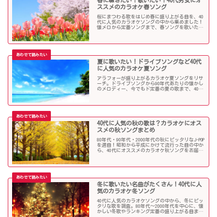
春に聴きたい！歌いたい！40代男女にオ
ススメのカラオケ春ソング
桜にまつわる歌をはじめ春に盛り上がる曲を、40
代に人気のカラオケソングの中から集めました！
懐メロから定番ソングまで、春ソングを歌いたい
人にオススメの内容になっています。
夏に歌いたい！ドライブソングなど40代
に人気のカラオケ夏ソング
アラフォーが盛り上がるカラオケ夏ソングをリサ
ーチ。ドライブソングから90年代あたりの懐かし
のメロディー、今でもド定番の夏の歌まで、40代
にオススメの夏ソングだらけになっています！
40代に人気の秋の歌は？カラオケにオス
スメの秋ソングまとめ
80年代・90年代・2000年代の秋にピッタリなJ-POP
を選曲！昭和から平成にかけて流行った曲の中か
ら、40代にオススメのカラオケ秋ソングをお届け
します！
冬に歌いたい名曲がたくさん！40代に人
気のカラオケ冬ソング
40代に人気のカラオケソングの中から、冬にピッ
タリな歌を調査。80年代〜2000年代を中心に、懐
かしい冬歌やランキング定番の盛り上がる曲まで
たくさん集めました！