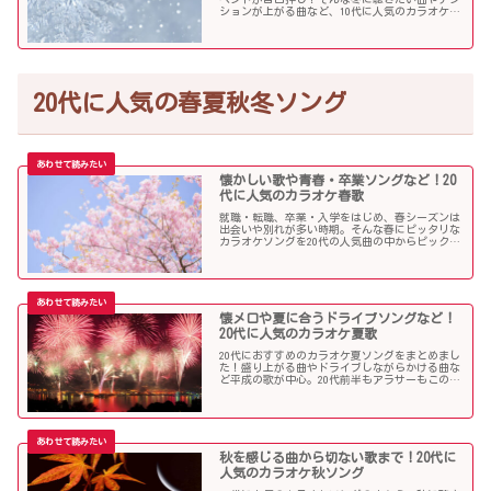
ションが上がる曲など、10代に人気のカラオケソ
ングの中からピックアップしました！
20代に人気の春夏秋冬ソング
懐かしい歌や青春・卒業ソングなど！20
代に人気のカラオケ春歌
就職・転職、卒業・入学をはじめ、春シーズンは
出会いや別れが多い時期。そんな春にピッタリな
カラオケソングを20代の人気曲の中からピックア
ップしました。「桜」を中心に盛り上がる歌の
数々を紹介します。
懐メロや夏に合うドライブソングなど！
20代に人気のカラオケ夏歌
20代におすすめのカラオケ夏ソングをまとめまし
た！盛り上がる曲やドライブしながらかける曲な
ど平成の歌が中心。20代前半もアラサーもこの曲
を選べば盛り上がること間違いなし！？
秋を感じる曲から切ない歌まで！20代に
人気のカラオケ秋ソング