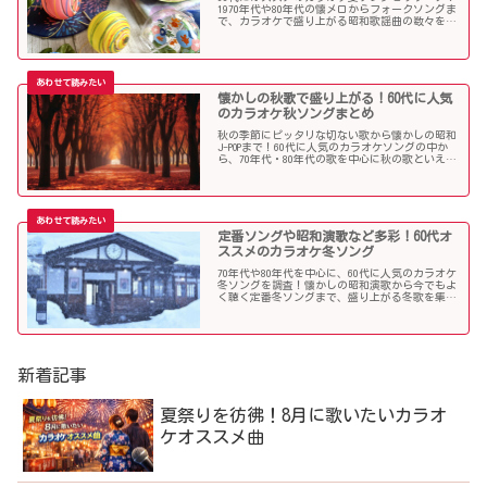
1970年代や80年代の懐メロからフォークソングま
で、カラオケで盛り上がる昭和歌謡曲の数々を取
り上げました。
懐かしの秋歌で盛り上がる！60代に人気
のカラオケ秋ソングまとめ
秋の季節にピッタリな切ない歌から懐かしの昭和
J-POPまで！60代に人気のカラオケソングの中か
ら、70年代・80年代の歌を中心に秋の歌といえば
コレというような秋歌を選曲しましたのでご紹介
します。
定番ソングや昭和演歌など多彩！60代オ
ススメのカラオケ冬ソング
70年代や80年代を中心に、60代に人気のカラオケ
冬ソングを調査！懐かしの昭和演歌から今でもよ
く聴く定番冬ソングまで、盛り上がる冬歌を集め
ました！
新着記事
夏祭りを彷彿！8月に歌いたいカラオ
ケオススメ曲