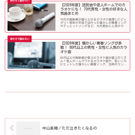
【2026年度】送別会や老人ホームでのカ
ラオケにも！ 70代男性・女性の好きな人
気曲まとめ
70代の高齢者が盛り上がるカラオケ曲探しにピッ
タリ！昭和や平成で流行った懐かしの青春ソング
やデュエットソングなど、70代男女に人気のラン
キング常連の歌いやすい曲が勢揃い！シニア層に
ウケる曲、老人に喜ばれる曲が詰まったラインナ
ップをご紹介します。
【2026年度】懐かしい青春ソングが多
数！ 80代以上の男性・女性に人気のカラ
オケ曲
80代以上の高齢者が喜ぶカラオケ曲が盛りだくさ
ん！老人ホームでウケるカラオケ曲や、若いころ
にヒットした懐かしい青春ソング、当時のランキ
ング常連曲など、高齢者の好きな歌をまとめまし
た！
中山美穂／ただ泣きたくなるの