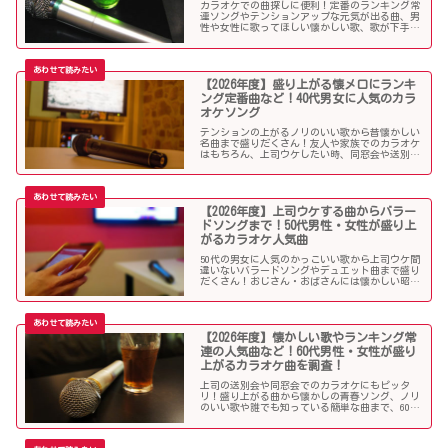
カラオケでの曲探しに便利！定番のランキング常
連ソングやテンションアップな元気が出る曲、男
性や女性に歌ってほしい懐かしい歌、歌が下手で
も歌いやすい曲、モテる曲など…。30代にウケる
カラオケ曲をご紹介します！
【2026年度】盛り上がる懐メロにランキ
ング定番曲など！40代男女に人気のカラ
オケソング
テンションの上がるノリのいい歌から昔懐かしい
名曲まで盛りだくさん！友人や家族でのカラオケ
はもちろん、上司ウケしたい時、同窓会や送別会
で40代男性女性に歌って欲しいかっこいい曲やグ
ッとくるようなカラオケソングを探している方も
必見のラインナップになっています！
【2026年度】上司ウケする曲からバラー
ドソングまで！50代男性・女性が盛り上
がるカラオケ人気曲
50代の男女に人気のかっこいい歌から上司ウケ間
違いないバラードソングやデュエット曲まで盛り
だくさん！おじさん・おばさんには懐かしい昭和
の名曲だらけのラインナップでランキング常連の
懐メロも多数。みんなが知っている曲は音痴でも
歌いやすく、送別会や同窓会などでも盛り上がる
はず！
【2026年度】懐かしい歌やランキング常
連の人気曲など！60代男性・女性が盛り
上がるカラオケ曲を調査！
上司の送別会や同窓会でのカラオケにもピッタ
リ！盛り上がる曲から懐かしの青春ソング、ノリ
のいい歌や誰でも知っている簡単な曲まで、60代
男女にウケる人気カラオケソングを調べましたの
でご紹介します！