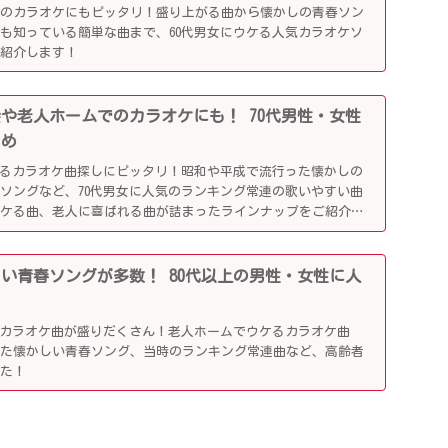
でのカラオケにもピッタリ！盛り上がる曲から懐かしの青春ソン
も知っている簡単な曲まで、60代男女にウケる人気カラオケソ
ご紹介します！
別会や老人ホームでのカラオケにも！ 70代男性・女性
とめ
がるカラオケ曲探しにピッタリ！昭和や平成で流行った懐かしの
ソングなど、70代男女に人気のランキング常連の歌いやすい曲
ウケる曲、老人に喜ばれる曲が詰まったラインナップをご紹介し
かしい青春ソングが多数！ 80代以上の男性・女性に人
ぶカラオケ曲が盛りだくさん！老人ホームでウケるカラオケ曲
した懐かしい青春ソング、当時のランキング常連曲など、高齢者
した！