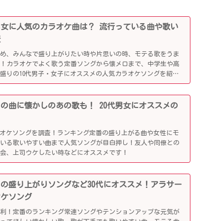
0代男女に人気のカラオケ曲は？ 流行っている曲や歌い
査
じめ、みんなで盛り上がりたい時や片思いの時、モテる歌をうま
利！カラオケでよく歌う定番ソングから懐メロまで、中学生や高
盛りの10代男子・女子にオススメの人気カラオケソングを紹介
行りの曲に懐かしのあの歌も！ 20代男女にオススメの
ラオケソングを調査！ランキング定番の盛り上がる曲や女性にモ
ている歌いやすい曲まで人気ソングが目白押し！友人や同僚との
別会、上司ウケしたい時などにオススメです！
かしの盛り上がりソングなど30代にオススメ！アラサー
オケソング
便利！定番のランキング常連ソングやテンションアップな元気が