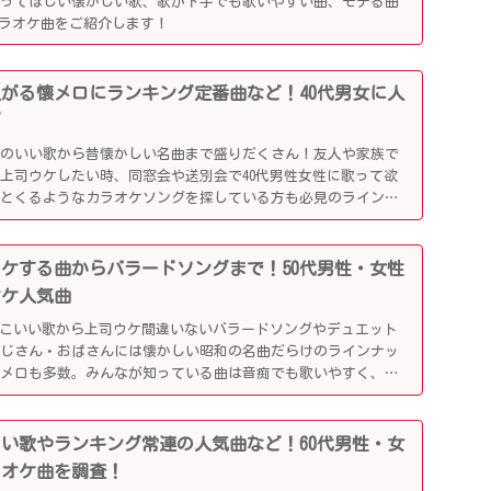
歌ってほしい懐かしい歌、歌が下手でも歌いやすい曲、モテる曲
カラオケ曲をご紹介します！
り上がる懐メロにランキング定番曲など！40代男女に人
グ
リのいい歌から昔懐かしい名曲まで盛りだくさん！友人や家族で
上司ウケしたい時、同窓会や送別会で40代男性女性に歌って欲
ッとくるようなカラオケソングを探している方も必見のラインナ
司ウケする曲からバラードソングまで！50代男性・女性
オケ人気曲
っこいい歌から上司ウケ間違いないバラードソングやデュエット
おじさん・おばさんには懐かしい昭和の名曲だらけのラインナッ
懐メロも多数。みんなが知っている曲は音痴でも歌いやすく、送
盛り上がるはず！
かしい歌やランキング常連の人気曲など！60代男性・女
ラオケ曲を調査！