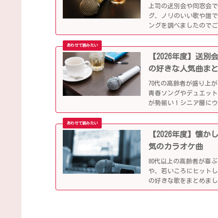
上司の送別会や同窓会
グ、ノリのいい歌や誰で
ングを調べましたので
【2026年度】送
の好きな人気曲ま
70代の高齢者が盛り上
青春ソングやデュエット
が勢揃い！シニア層に
ます。
【2026年度】懐
気のカラオケ曲
80代以上の高齢者が喜
や、若いころにヒット
の好きな歌をまとめま