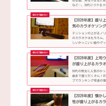
出る曲、男性や女性に
など…。30代にウケる
【2026年度】盛
気のカラオケソン
テンションの上がるノ
のカラオケはもちろん、
しいかっこいい曲やグ
ップになっています！
【2026年度】上
が盛り上がるカラ
50代の男女に人気のか
曲まで盛りだくさん！
プでランキング常連の
別会や同窓会などでも
【2026年度】懐
性が盛り上がるカ