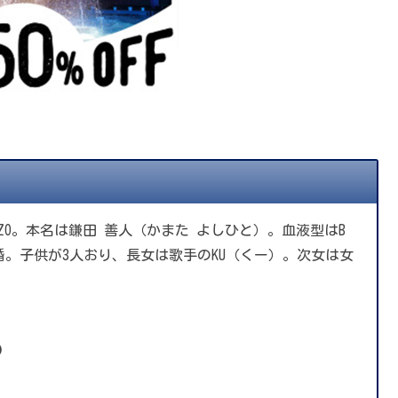
ZO。本名は鎌田 善人（かまた よしひと）。血液型はB
m。既婚。子供が3人おり、長女は歌手のKU（くー）。次女は女
）