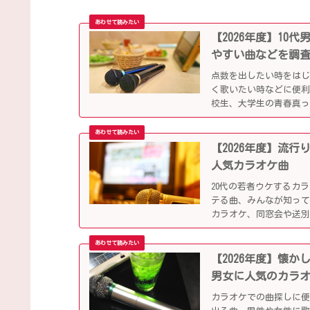
【2026年度】1
やすい曲などを調
点数を出したい時をは
く歌いたい時などに便
校生、大学生の青春真っ
していきます。
【2026年度】流
人気カラオケ曲
20代の若者ウケするカ
テる曲、みんなが知っ
カラオケ、同窓会や送
【2026年度】懐
男女に人気のカラ
カラオケでの曲探しに