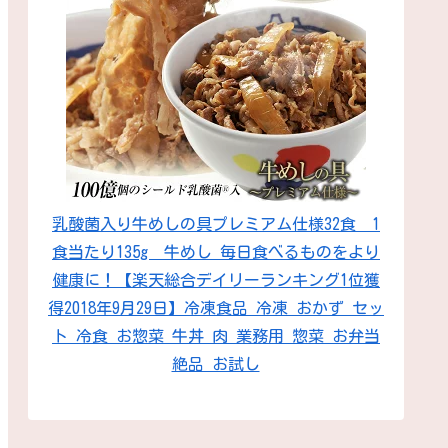
乳酸菌入り牛めしの具プレミアム仕様32食 1
食当たり135g 牛めし 毎日食べるものをより
健康に！【楽天総合デイリーランキング1位獲
得2018年9月29日】冷凍食品 冷凍 おかず セッ
ト 冷食 お惣菜 牛丼 肉 業務用 惣菜 お弁当
絶品 お試し