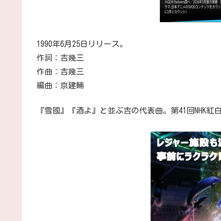
1990年6月25日リリース。
作詞：吉幾三
作曲：吉幾三
編曲：京建輔
『雪國』『酒よ』と並ぶ吉の代表曲。第41回NHK