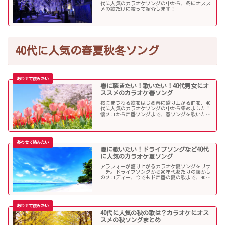
代に人気のカラオケソングの中から、冬にオスス
メの歌だけに絞って紹介します！
40代に人気の春夏秋冬ソング
春に聴きたい！歌いたい！40代男女にオ
ススメのカラオケ春ソング
桜にまつわる歌をはじめ春に盛り上がる曲を、40
代に人気のカラオケソングの中から集めました！
懐メロから定番ソングまで、春ソングを歌いたい
人にオススメの内容になっています。
夏に歌いたい！ドライブソングなど40代
に人気のカラオケ夏ソング
アラフォーが盛り上がるカラオケ夏ソングをリサ
ーチ。ドライブソングから90年代あたりの懐かし
のメロディー、今でもド定番の夏の歌まで、40代
にオススメの夏ソングだらけになっています！
40代に人気の秋の歌は？カラオケにオス
スメの秋ソングまとめ