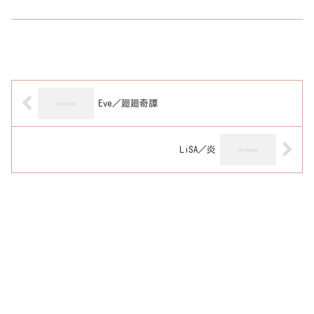
Eve／廻廻奇譚
LiSA／炎