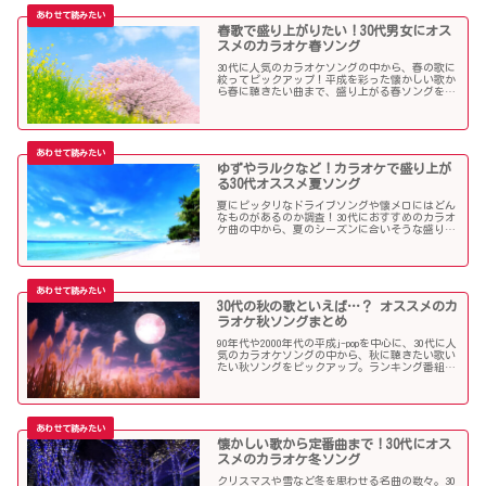
春歌で盛り上がりたい！30代男女にオス
スメのカラオケ春ソング
30代に人気のカラオケソングの中から、春の歌に
絞ってピックアップ！平成を彩った懐かしい歌か
ら春に聴きたい曲まで、盛り上がる春ソングを集
めました！
ゆずやラルクなど！カラオケで盛り上が
る30代オススメ夏ソング
夏にピッタリなドライブソングや懐メロにはどん
なものがあるのか調査！30代におすすめのカラオ
ケ曲の中から、夏のシーズンに合いそうな盛り上
がる歌を選んでみましたので紹介します！
30代の秋の歌といえば…？ オススメのカ
ラオケ秋ソングまとめ
90年代や2000年代の平成j-popを中心に、30代に人
気のカラオケソングの中から、秋に聴きたい歌い
たい秋ソングをピックアップ。ランキング番組で
も見かける定番ソングが盛りだくさんです！
懐かしい歌から定番曲まで！30代にオス
スメのカラオケ冬ソング
クリスマスや雪など冬を思わせる名曲の数々。30