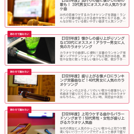
【2026年度】流行りの曲に懐かしのあの
歌も！ 20代男女にオススメの人気カラオ
ケ曲
20代の若者ウケするカラオケソングを調査！ラン
キング定番の盛り上がる曲や女性にモテる曲、み
んなが知っている歌いやすい曲まで人気ソングが
目白押し！友人や同僚とのカラオケ、同窓会や送
別会、上司ウケしたい時などにオススメです！
【2026年度】懐かしの盛り上がりソング
など30代にオススメ！アラサー男女に人
気のカラオケソング
カラオケでの曲探しに便利！定番のランキング常
連ソングやテンションアップな元気が出る曲、男
性や女性に歌ってほしい懐かしい歌、歌が下手で
も歌いやすい曲、モテる曲など…。30代にウケる
カラオケ曲をご紹介します！
【2026年度】盛り上がる懐メロにランキ
ング定番曲など！40代男女に人気のカラ
オケソング
テンションの上がるノリのいい歌から昔懐かしい
名曲まで盛りだくさん！友人や家族でのカラオケ
はもちろん、上司ウケしたい時、同窓会や送別会
で40代男性女性に歌って欲しいかっこいい曲やグ
ッとくるようなカラオケソングを探している方も
必見のラインナップになっています！
【2026年度】上司ウケする曲からバラー
ドソングまで！50代男性・女性が盛り上
がるカラオケ人気曲
50代の男女に人気のかっこいい歌から上司ウケ間
違いないバラードソングやデュエット曲まで盛り