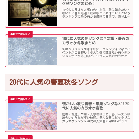
ケ秋ソングまとめ！
10代のカラオケ人気曲の中から、秋に聴きたい・
歌いたい曲を厳選！秋の歌といえばコレ！という
ランキング定番の曲から最近の曲まで、盛り上が
る秋ソングNo.1的な歌を集めました！
10代に人気の冬ソングは？定番・最近の
カラオケ冬歌まとめ
冬はクリスマスや年末年始、バレンタインなどイ
ベントが目白押し！そんな冬に聴きたい曲やテン
ションが上がる曲など、10代に人気のカラオケソ
ングの中からピックアップしました！
20代に人気の春夏秋冬ソング
懐かしい歌や青春・卒業ソングなど！20
代に人気のカラオケ春歌
就職・転職、卒業・入学をはじめ、春シーズンは
出会いや別れが多い時期。そんな春にピッタリな
カラオケソングを20代の人気曲の中からピックア
ップしました。「桜」を中心に盛り上がる歌の
数々を紹介します。