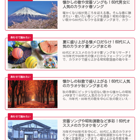
懐かしの歌や定番ソングも！60代男女に
人気のカラオケ春ソング
暖かくなり桜が見ごろを迎える春。そんな春に聴
きたい・歌いたい春ソングを選曲！昭和の懐かし
い歌から60代にもウケる定番ソングまで、カラオ
ケで盛り上がること間違いなし！
夏に盛り上がる懐メロだらけ！60代に人
気のカラオケ夏ソングまとめ
60代にオススメのカラオケ夏ソングをリサーチ！
1970年代や80年代の懐メロからフォークソングま
で、カラオケで盛り上がる昭和歌謡曲の数々を取
り上げました。
懐かしの秋歌で盛り上がる！60代に人気
のカラオケ秋ソングまとめ
秋の季節にピッタリな切ない歌から懐かしの昭和
J-POPまで！60代に人気のカラオケソングの中か
ら、70年代・80年代の歌を中心に秋の歌といえば
コレというような秋歌を選曲しましたのでご紹介
します。
定番ソングや昭和演歌など多彩！60代オ
ススメのカラオケ冬ソング
70年代や80年代を中心に、60代に人気のカラオケ
冬ソングを調査！懐かしの昭和演歌から今でもよ
く聴く定番冬ソングまで、盛り上がる冬歌を集め