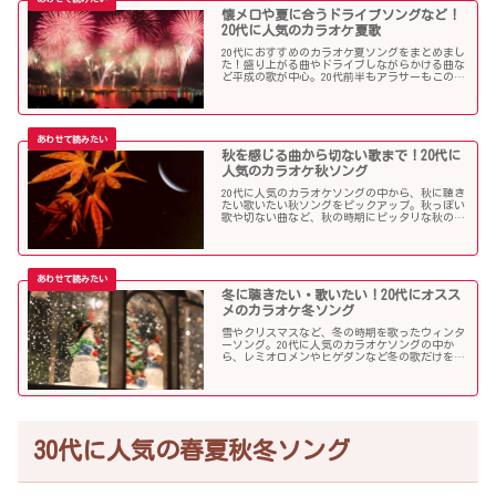
懐メロや夏に合うドライブソングなど！
20代に人気のカラオケ夏歌
20代におすすめのカラオケ夏ソングをまとめまし
た！盛り上がる曲やドライブしながらかける曲な
ど平成の歌が中心。20代前半もアラサーもこの曲
を選べば盛り上がること間違いなし！？
秋を感じる曲から切ない歌まで！20代に
人気のカラオケ秋ソング
20代に人気のカラオケソングの中から、秋に聴き
たい歌いたい秋ソングをピックアップ。秋っぽい
歌や切ない曲など、秋の時期にピッタリな秋の歌
をまとめました。
冬に聴きたい・歌いたい！20代にオスス
メのカラオケ冬ソング
雪やクリスマスなど、冬の時期を歌ったウィンタ
ーソング。20代に人気のカラオケソングの中か
ら、レミオロメンやヒゲダンなど冬の歌だけを個
人的判断で選んでみました！
30代に人気の春夏秋冬ソング