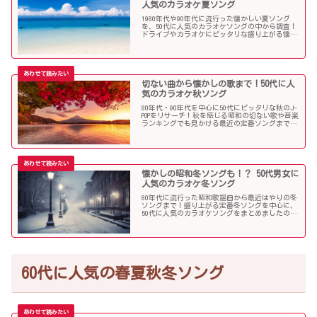
人気のカラオケ夏ソング
1980年代や90年代に流行った懐かしい夏ソング
を、50代に人気のカラオケソングの中から調査！
ドライブやカラオケにピッタリな盛り上がる懐メ
ロがたくさん！
切ない曲から懐かしの歌まで！50代に人
気のカラオケ秋ソング
80年代・90年代を中心に50代にピッタリな秋のJ-
POPをリサーチ！秋を感じる昭和の切ない歌や音楽
ランキングでも見かける最近の定番ソングまで、
多くの歌を集めました！
懐かしの昭和冬ソングも！？ 50代男女に
人気のカラオケ冬ソング
80年代に流行った昭和歌謡曲から最近はやりの冬
ソングまで！盛り上がる定番冬ソングを中心に、
50代に人気のカラオケソングをまとめましたので
ご紹介します！
60代に人気の春夏秋冬ソング