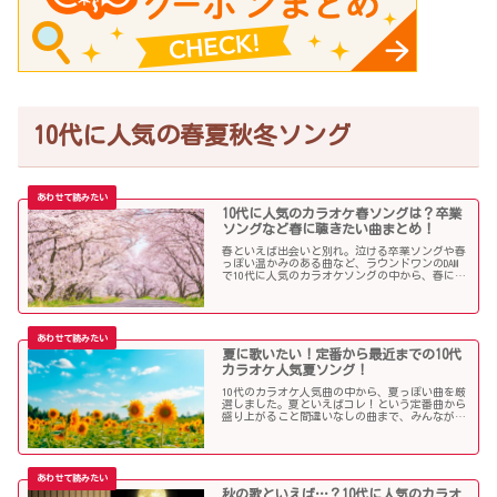
10代に人気の春夏秋冬ソング
10代に人気のカラオケ春ソングは？卒業
ソングなど春に聴きたい曲まとめ！
春といえば出会いと別れ。泣ける卒業ソングや春
っぽい温かみのある曲など、ラウンドワンのDAM
で10代に人気のカラオケソングの中から、春に聴
きたい曲を独断で選んでみました！
夏に歌いたい！定番から最近までの10代
カラオケ人気夏ソング！
10代のカラオケ人気曲の中から、夏っぽい曲を厳
選しました。夏といえばコレ！という定番曲から
盛り上がること間違いなしの曲まで、みんなが選
んだ夏ソングをお届けします！
秋の歌といえば…？10代に人気のカラオ