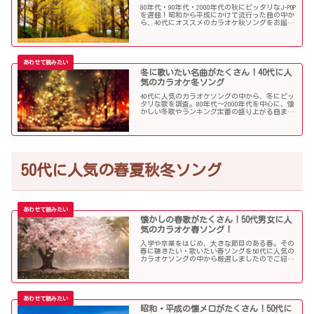
80年代・90年代・2000年代の秋にピッタリなJ-POP
を選曲！昭和から平成にかけて流行った曲の中か
ら、40代にオススメのカラオケ秋ソングをお届け
します！
冬に歌いたい名曲がたくさん！40代に人
気のカラオケ冬ソング
40代に人気のカラオケソングの中から、冬にピッ
タリな歌を調査。80年代〜2000年代を中心に、懐
かしい冬歌やランキング定番の盛り上がる曲まで
たくさん集めました！
50代に人気の春夏秋冬ソング
懐かしの春歌がたくさん！50代男女に人
気のカラオケ春ソング！
入学や卒業をはじめ、大きな節目のある春。その
春に聴きたい・歌いたい春ソングを50代に人気の
カラオケソングの中から厳選しましたのでご紹介
します！
昭和・平成の懐メロがたくさん！50代に