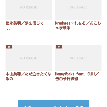
徳永英明／夢を信じて
kradness×れをる／おこち
ゃま戦争
...
...
曲
曲
中山美穂／ただ泣きたくな
HoneyWorks feat. GUMI／
るの
告白予行練習
...
...