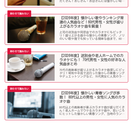
だくさん！おじさん・おばさんには懐かしい昭和
の名曲だらけのラインナップでランキング常連の
懐メロも多数。みんなが知っている曲は音痴でも
歌いやすく、送別会や同窓会などでも盛り上がる
はず！
【2026年度】懐かしい歌やランキング常
連の人気曲など！60代男性・女性が盛り
上がるカラオケ曲を調査！
上司の送別会や同窓会でのカラオケにもピッタ
リ！盛り上がる曲から懐かしの青春ソング、ノリ
のいい歌や誰でも知っている簡単な曲まで、60代
男女にウケる人気カラオケソングを調べましたの
でご紹介します！
【2026年度】送別会や老人ホームでのカ
ラオケにも！ 70代男性・女性の好きな人
気曲まとめ
70代の高齢者が盛り上がるカラオケ曲探しにピッ
タリ！昭和や平成で流行った懐かしの青春ソング
やデュエットソングなど、70代男女に人気のラン
キング常連の歌いやすい曲が勢揃い！シニア層に
ウケる曲、老人に喜ばれる曲が詰まったラインナ
ップをご紹介します。
【2026年度】懐かしい青春ソングが多
数！ 80代以上の男性・女性に人気のカラ
オケ曲
80代以上の高齢者が喜ぶカラオケ曲が盛りだくさ
ん！老人ホームでウケるカラオケ曲や、若いころ
にヒットした懐かしい青春ソング、当時のランキ
ング常連曲など、高齢者の好きな歌をまとめまし
た！