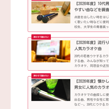
【2026年度】1
やすい曲などを調
点数を出したい時をは
く歌いたい時などに便
校生、大学生の青春真っ
していきます。
【2026年度】流
人気カラオケ曲
20代の若者ウケするカ
テる曲、みんなが知っ
カラオケ、同窓会や送
【2026年度】懐
男女に人気のカラ
カラオケでの曲探しに
出る曲、男性や女性に
など…。30代にウケる