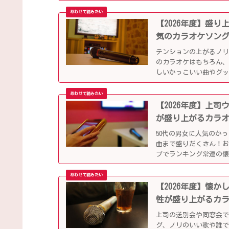
【2026年度】盛
気のカラオケソン
テンションの上がるノ
のカラオケはもちろん、
しいかっこいい曲やグ
ップになっています！
【2026年度】上
が盛り上がるカラ
50代の男女に人気のか
曲まで盛りだくさん！
プでランキング常連の
別会や同窓会などでも
【2026年度】懐
性が盛り上がるカ
上司の送別会や同窓会
グ、ノリのいい歌や誰で