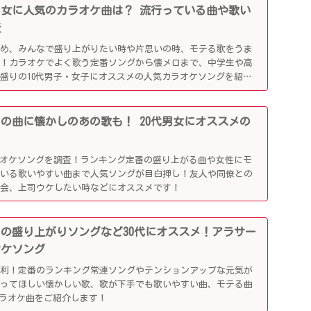
0代男女に人気のカラオケ曲は？ 流行っている曲や歌い
査
じめ、みんなで盛り上がりたい時や片思いの時、モテる歌をうま
利！カラオケでよく歌う定番ソングから懐メロまで、中学生や高
盛りの10代男子・女子にオススメの人気カラオケソングを紹介
行りの曲に懐かしのあの歌も！ 20代男女にオススメの
ラオケソングを調査！ランキング定番の盛り上がる曲や女性にモ
ている歌いやすい曲まで人気ソングが目白押し！友人や同僚との
別会、上司ウケしたい時などにオススメです！
かしの盛り上がりソングなど30代にオススメ！アラサー
オケソング
便利！定番のランキング常連ソングやテンションアップな元気が
歌ってほしい懐かしい歌、歌が下手でも歌いやすい曲、モテる曲
カラオケ曲をご紹介します！