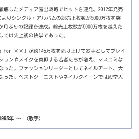
スと徹底したメディア露出戦略でヒットを連発。2012年発売
ースによりシングル・アルバムの総売上枚数が5000万枚を突
5年5か月ぶりの記録を達成。総売上枚数が5000万枚を越えた
しては史上初の快挙であった。
ng for ××』が約145万枚を売り上げて歌手としてブレイ
ションやメイクを真似する若者たちが増え、マスコミな
なった。ファッションリーダーとしてネイルアート、大
なった。ベストジーニストやネイルクイーンでは殿堂入
1995年 〜 （歌手）