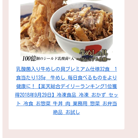
乳酸菌入り牛めしの具プレミアム仕様32食 1
食当たり135g 牛めし 毎日食べるものをより
健康に！【楽天総合デイリーランキング1位獲
得2018年9月29日】冷凍食品 冷凍 おかず セッ
ト 冷食 お惣菜 牛丼 肉 業務用 惣菜 お弁当
絶品 お試し