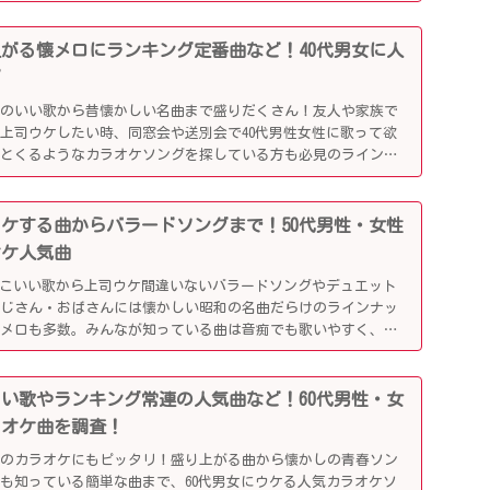
り上がる懐メロにランキング定番曲など！40代男女に人
グ
リのいい歌から昔懐かしい名曲まで盛りだくさん！友人や家族で
上司ウケしたい時、同窓会や送別会で40代男性女性に歌って欲
ッとくるようなカラオケソングを探している方も必見のラインナ
司ウケする曲からバラードソングまで！50代男性・女性
オケ人気曲
っこいい歌から上司ウケ間違いないバラードソングやデュエット
おじさん・おばさんには懐かしい昭和の名曲だらけのラインナッ
懐メロも多数。みんなが知っている曲は音痴でも歌いやすく、送
盛り上がるはず！
かしい歌やランキング常連の人気曲など！60代男性・女
ラオケ曲を調査！
でのカラオケにもピッタリ！盛り上がる曲から懐かしの青春ソン
も知っている簡単な曲まで、60代男女にウケる人気カラオケソ