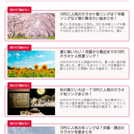
10代に人気のカラオケ春ソングは？卒業
ソングなど春に聴きたい曲まとめ！
春といえば出会いと別れ。泣ける卒業ソングや春
っぽい温かみのある曲など、ラウンドワンのDAM
で10代に人気のカラオケソングの中から、春に聴
きたい曲を独断で選んでみました！
夏に歌いたい！定番から最近までの10代
カラオケ人気夏ソング！
10代のカラオケ人気曲の中から、夏っぽい曲を厳
選しました。夏といえばコレ！という定番曲から
盛り上がること間違いなしの曲まで、みんなが選
んだ夏ソングをお届けします！
秋の歌といえば…？10代に人気のカラオ
ケ秋ソングまとめ！
10代のカラオケ人気曲の中から、秋に聴きたい・
歌いたい曲を厳選！秋の歌といえばコレ！という
ランキング定番の曲から最近の曲まで、盛り上が
る秋ソングNo.1的な歌を集めました！
10代に人気の冬ソングは？定番・最近の
カラオケ冬歌まとめ