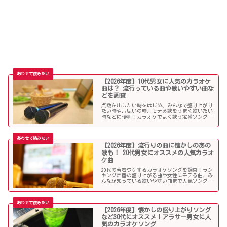
【2026年度】10代男女に人気のカラオケ
曲は？ 流行っている曲や歌いやすい曲な
どを調査
点数を出したい時をはじめ、みんなで盛り上がり
たい時や片思いの時、モテる歌をうまく歌いたい
時などに便利！カラオケでよく歌う定番ソングか
ら懐メロまで、中学生や高校生、大学生の青春真
っ盛りの10代男子・女子にオススメの人気カラオ
ケソングを紹介していきます。
【2026年度】流行りの曲に懐かしのあの
歌も！ 20代男女にオススメの人気カラオ
ケ曲
20代の若者ウケするカラオケソングを調査！ラン
キング定番の盛り上がる曲や女性にモテる曲、み
んなが知っている歌いやすい曲まで人気ソングが
目白押し！友人や同僚とのカラオケ、同窓会や送
別会、上司ウケしたい時などにオススメです！
【2026年度】懐かしの盛り上がりソング
など30代にオススメ！アラサー男女に人
気のカラオケソング