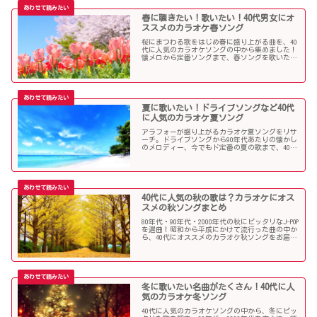
春に聴きたい！歌いたい！40代男女にオ
ススメのカラオケ春ソング
桜にまつわる歌をはじめ春に盛り上がる曲を、40
代に人気のカラオケソングの中から集めました！
懐メロから定番ソングまで、春ソングを歌いたい
人にオススメの内容になっています。
夏に歌いたい！ドライブソングなど40代
に人気のカラオケ夏ソング
アラフォーが盛り上がるカラオケ夏ソングをリサ
ーチ。ドライブソングから90年代あたりの懐かし
のメロディー、今でもド定番の夏の歌まで、40代
にオススメの夏ソングだらけになっています！
40代に人気の秋の歌は？カラオケにオス
スメの秋ソングまとめ
80年代・90年代・2000年代の秋にピッタリなJ-POP
を選曲！昭和から平成にかけて流行った曲の中か
ら、40代にオススメのカラオケ秋ソングをお届け
します！
冬に歌いたい名曲がたくさん！40代に人
気のカラオケ冬ソング
40代に人気のカラオケソングの中から、冬にピッ