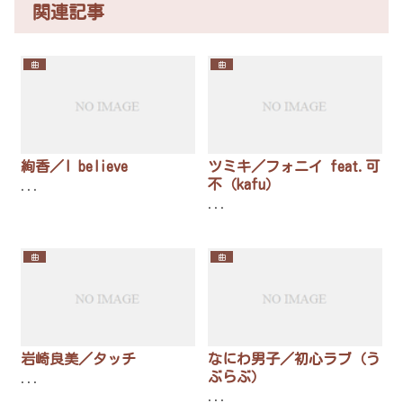
関連記事
曲
曲
絢香／I believe
ツミキ／フォニイ feat.可
不（kafu）
...
...
曲
曲
岩崎良美／タッチ
なにわ男子／初心ラブ（う
ぶらぶ）
...
...