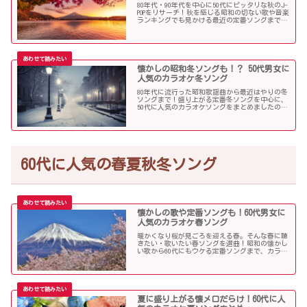
80年代・90年代を中心に50代にピッタリな秋のJ-
POPをリサーチ！秋を感じる昭和の切ない歌や音楽
ランキングでも見かける最近の定番ソングまで、
多くの歌を集めました！
懐かしの昭和冬ソングも！？ 50代男女に
人気のカラオケ冬ソング
80年代に流行った昭和歌謡曲から最近はやりの冬
ソングまで！盛り上がる定番冬ソングを中心に、
50代に人気のカラオケソングをまとめましたので
ご紹介します！
60代に人気の春夏秋冬ソング
懐かしの歌や定番ソングも！60代男女に
人気のカラオケ春ソング
暖かくなり桜が見ごろを迎える春。そんな春に聴
きたい・歌いたい春ソングを選曲！昭和の懐かし
い歌から60代にもウケる定番ソングまで、カラオ
ケで盛り上がること間違いなし！
夏に盛り上がる懐メロだらけ！60代に人