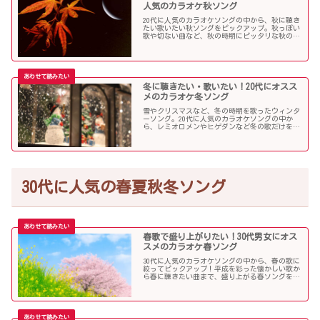
人気のカラオケ秋ソング
20代に人気のカラオケソングの中から、秋に聴き
たい歌いたい秋ソングをピックアップ。秋っぽい
歌や切ない曲など、秋の時期にピッタリな秋の歌
をまとめました。
冬に聴きたい・歌いたい！20代にオスス
メのカラオケ冬ソング
雪やクリスマスなど、冬の時期を歌ったウィンタ
ーソング。20代に人気のカラオケソングの中か
ら、レミオロメンやヒゲダンなど冬の歌だけを個
人的判断で選んでみました！
30代に人気の春夏秋冬ソング
春歌で盛り上がりたい！30代男女にオス
スメのカラオケ春ソング
30代に人気のカラオケソングの中から、春の歌に
絞ってピックアップ！平成を彩った懐かしい歌か
ら春に聴きたい曲まで、盛り上がる春ソングを集
めました！