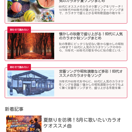
気のカラオケ夏ソングまとめ
60代にオススメのカラオケ夏ソングをリサーチ！
1970年代や80年代の懐メロからフォークソングま
で、カラオケで盛り上がる昭和歌謡曲の数々を取
り上げました。
懐かしの秋歌で盛り上がる！60代に人気
のカラオケ秋ソングまとめ
秋の季節にピッタリな切ない歌から懐かしの昭和
J-POPまで！60代に人気のカラオケソングの中か
ら、70年代・80年代の歌を中心に秋の歌といえば
コレというような秋歌を選曲しましたのでご紹介
します。
定番ソングや昭和演歌など多彩！60代オ
ススメのカラオケ冬ソング
70年代や80年代を中心に、60代に人気のカラオケ
冬ソングを調査！懐かしの昭和演歌から今でもよ
く聴く定番冬ソングまで、盛り上がる冬歌を集め
ました！
新着記事
夏祭りを彷彿！8月に歌いたいカラオ
ケオススメ曲