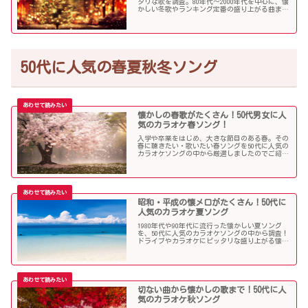
タリな歌を調査。80年代〜2000年代を中心に、懐
かしい冬歌やランキング定番の盛り上がる曲まで
たくさん集めました！
50代に人気の春夏秋冬ソング
懐かしの春歌がたくさん！50代男女に人
気のカラオケ春ソング！
入学や卒業をはじめ、大きな節目のある春。その
春に聴きたい・歌いたい春ソングを50代に人気の
カラオケソングの中から厳選しましたのでご紹介
します！
昭和・平成の懐メロがたくさん！50代に
人気のカラオケ夏ソング
1980年代や90年代に流行った懐かしい夏ソング
を、50代に人気のカラオケソングの中から調査！
ドライブやカラオケにピッタリな盛り上がる懐メ
ロがたくさん！
切ない曲から懐かしの歌まで！50代に人
気のカラオケ秋ソング