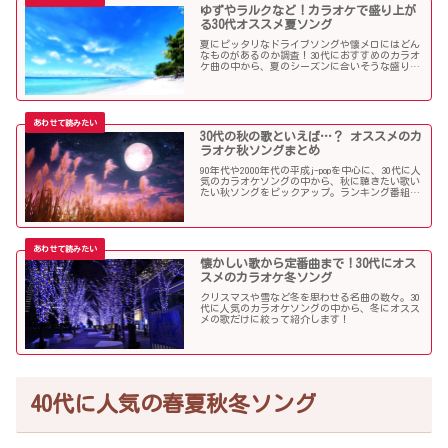
ゆずやラルクなど！カラオケで盛り上が
る30代オススメ夏ソング
夏にピッタリなドライブソングや懐メロにはどん
なものがあるのか調査！30代におすすめのカラオ
ケ曲の中から、夏のシーズンに合いそうな盛り上
がる歌を選んでみましたので紹介します！
30代の秋の歌といえば…？ オススメのカ
ラオケ秋ソングまとめ
90年代や2000年代の平成j-popを中心に、30代に人
気のカラオケソングの中から、秋に聴きたい歌い
たい秋ソングをピックアップ。ランキング番組で
も見かける定番ソングが盛りだくさんです！
懐かしい歌から定番曲まで！30代にオス
スメのカラオケ冬ソング
クリスマスや雪など冬を思わせる名曲の数々。30
代に人気のカラオケソングの中から、冬にオスス
メの歌だけに絞って紹介します！
40代に人気の春夏秋冬ソング