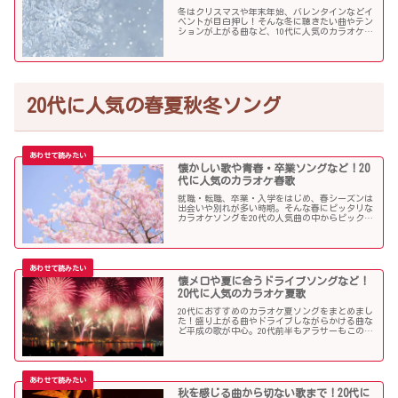
冬はクリスマスや年末年始、バレンタインなどイ
ベントが目白押し！そんな冬に聴きたい曲やテン
ションが上がる曲など、10代に人気のカラオケソ
ングの中からピックアップしました！
20代に人気の春夏秋冬ソング
懐かしい歌や青春・卒業ソングなど！20
代に人気のカラオケ春歌
就職・転職、卒業・入学をはじめ、春シーズンは
出会いや別れが多い時期。そんな春にピッタリな
カラオケソングを20代の人気曲の中からピックア
ップしました。「桜」を中心に盛り上がる歌の
数々を紹介します。
懐メロや夏に合うドライブソングなど！
20代に人気のカラオケ夏歌
20代におすすめのカラオケ夏ソングをまとめまし
た！盛り上がる曲やドライブしながらかける曲な
ど平成の歌が中心。20代前半もアラサーもこの曲
を選べば盛り上がること間違いなし！？
秋を感じる曲から切ない歌まで！20代に