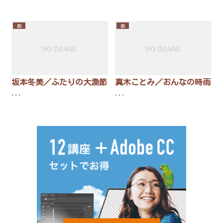
曲
曲
坂本冬美／ふたりの大漁節
真木ことみ／おんなの時雨
...
...