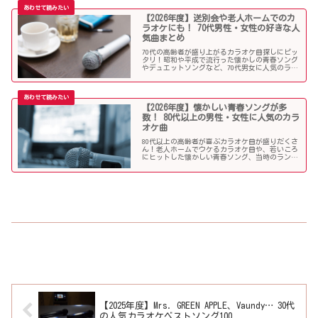
【2026年度】送別会や老人ホームでのカ
ラオケにも！ 70代男性・女性の好きな人
気曲まとめ
70代の高齢者が盛り上がるカラオケ曲探しにピッ
タリ！昭和や平成で流行った懐かしの青春ソング
やデュエットソングなど、70代男女に人気のラン
キング常連の歌いやすい曲が勢揃い！シニア層に
ウケる曲、老人に喜ばれる曲が詰まったラインナ
ップをご紹介します。
【2026年度】懐かしい青春ソングが多
数！ 80代以上の男性・女性に人気のカラ
オケ曲
80代以上の高齢者が喜ぶカラオケ曲が盛りだくさ
ん！老人ホームでウケるカラオケ曲や、若いころ
にヒットした懐かしい青春ソング、当時のランキ
ング常連曲など、高齢者の好きな歌をまとめまし
た！
【2025年度】Mrs. GREEN APPLE、Vaundy… 30代
の人気カラオケベストソング100