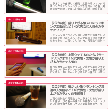
カラオケでの曲探しに便利！定番のランキング常
連ソングやテンションアップな元気が出る曲、男
性や女性に歌ってほしい懐かしい歌、歌が下手で
も歌いやすい曲、モテる曲など…。30代にウケる
カラオケ曲をご紹介します！
【2026年度】盛り上がる懐メロにランキ
ング定番曲など！40代男女に人気のカラ
オケソング
テンションの上がるノリのいい歌から昔懐かしい
名曲まで盛りだくさん！友人や家族でのカラオケ
はもちろん、上司ウケしたい時、同窓会や送別会
で40代男性女性に歌って欲しいかっこいい曲やグ
ッとくるようなカラオケソングを探している方も
必見のラインナップになっています！
【2026年度】上司ウケする曲からバラー
ドソングまで！50代男性・女性が盛り上
がるカラオケ人気曲
50代の男女に人気のかっこいい歌から上司ウケ間
違いないバラードソングやデュエット曲まで盛り
だくさん！おじさん・おばさんには懐かしい昭和
の名曲だらけのラインナップでランキング常連の
懐メロも多数。みんなが知っている曲は音痴でも
歌いやすく、送別会や同窓会などでも盛り上がる
はず！
【2026年度】懐かしい歌やランキング常
連の人気曲など！60代男性・女性が盛り
上がるカラオケ曲を調査！
上司の送別会や同窓会でのカラオケにもピッタ
リ！盛り上がる曲から懐かしの青春ソング、ノリ
のいい歌や誰でも知っている簡単な曲まで、60代
男女にウケる人気カラオケソングを調べましたの
でご紹介します！