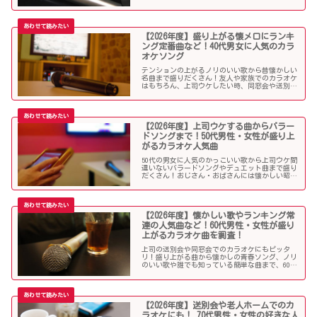
も歌いやすい曲、モテる曲など…。30代にウケる
カラオケ曲をご紹介します！
【2026年度】盛り上がる懐メロにランキ
ング定番曲など！40代男女に人気のカラ
オケソング
テンションの上がるノリのいい歌から昔懐かしい
名曲まで盛りだくさん！友人や家族でのカラオケ
はもちろん、上司ウケしたい時、同窓会や送別会
で40代男性女性に歌って欲しいかっこいい曲やグ
ッとくるようなカラオケソングを探している方も
必見のラインナップになっています！
【2026年度】上司ウケする曲からバラー
ドソングまで！50代男性・女性が盛り上
がるカラオケ人気曲
50代の男女に人気のかっこいい歌から上司ウケ間
違いないバラードソングやデュエット曲まで盛り
だくさん！おじさん・おばさんには懐かしい昭和
の名曲だらけのラインナップでランキング常連の
懐メロも多数。みんなが知っている曲は音痴でも
歌いやすく、送別会や同窓会などでも盛り上がる
はず！
【2026年度】懐かしい歌やランキング常
連の人気曲など！60代男性・女性が盛り
上がるカラオケ曲を調査！
上司の送別会や同窓会でのカラオケにもピッタ
リ！盛り上がる曲から懐かしの青春ソング、ノリ
のいい歌や誰でも知っている簡単な曲まで、60代
男女にウケる人気カラオケソングを調べましたの
でご紹介します！
【2026年度】送別会や老人ホームでのカ
ラオケにも！ 70代男性・女性の好きな人