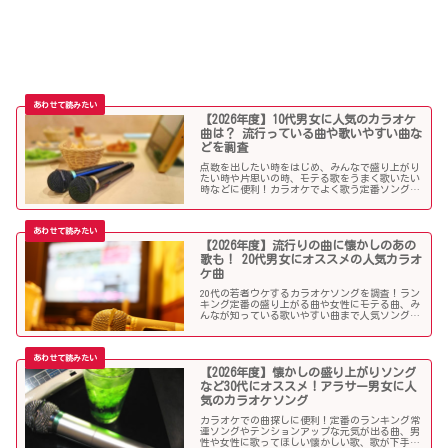
【2026年度】10代男女に人気のカラオケ
曲は？ 流行っている曲や歌いやすい曲な
どを調査
点数を出したい時をはじめ、みんなで盛り上がり
たい時や片思いの時、モテる歌をうまく歌いたい
時などに便利！カラオケでよく歌う定番ソングか
ら懐メロまで、中学生や高校生、大学生の青春真
っ盛りの10代男子・女子にオススメの人気カラオ
ケソングを紹介していきます。
【2026年度】流行りの曲に懐かしのあの
歌も！ 20代男女にオススメの人気カラオ
ケ曲
20代の若者ウケするカラオケソングを調査！ラン
キング定番の盛り上がる曲や女性にモテる曲、み
んなが知っている歌いやすい曲まで人気ソングが
目白押し！友人や同僚とのカラオケ、同窓会や送
別会、上司ウケしたい時などにオススメです！
【2026年度】懐かしの盛り上がりソング
など30代にオススメ！アラサー男女に人
気のカラオケソング
カラオケでの曲探しに便利！定番のランキング常
連ソングやテンションアップな元気が出る曲、男
性や女性に歌ってほしい懐かしい歌、歌が下手で