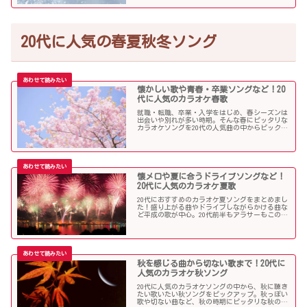
20代に人気の春夏秋冬ソング
懐かしい歌や青春・卒業ソングなど！20
代に人気のカラオケ春歌
就職・転職、卒業・入学をはじめ、春シーズンは
出会いや別れが多い時期。そんな春にピッタリな
カラオケソングを20代の人気曲の中からピックア
ップしました。「桜」を中心に盛り上がる歌の
数々を紹介します。
懐メロや夏に合うドライブソングなど！
20代に人気のカラオケ夏歌
20代におすすめのカラオケ夏ソングをまとめまし
た！盛り上がる曲やドライブしながらかける曲な
ど平成の歌が中心。20代前半もアラサーもこの曲
を選べば盛り上がること間違いなし！？
秋を感じる曲から切ない歌まで！20代に
人気のカラオケ秋ソング
20代に人気のカラオケソングの中から、秋に聴き
たい歌いたい秋ソングをピックアップ。秋っぽい
歌や切ない曲など、秋の時期にピッタリな秋の歌