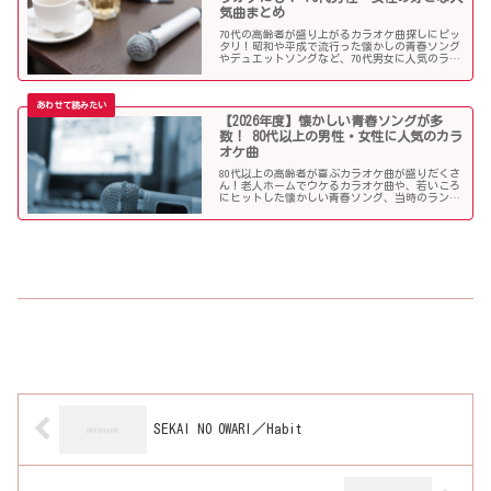
気曲まとめ
70代の高齢者が盛り上がるカラオケ曲探しにピッ
タリ！昭和や平成で流行った懐かしの青春ソング
やデュエットソングなど、70代男女に人気のラン
キング常連の歌いやすい曲が勢揃い！シニア層に
ウケる曲、老人に喜ばれる曲が詰まったラインナ
ップをご紹介します。
【2026年度】懐かしい青春ソングが多
数！ 80代以上の男性・女性に人気のカラ
オケ曲
80代以上の高齢者が喜ぶカラオケ曲が盛りだくさ
ん！老人ホームでウケるカラオケ曲や、若いころ
にヒットした懐かしい青春ソング、当時のランキ
ング常連曲など、高齢者の好きな歌をまとめまし
た！
SEKAI NO OWARI／Habit