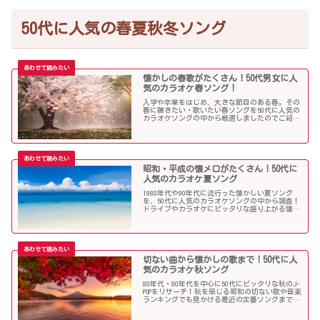
50代に人気の春夏秋冬ソング
懐かしの春歌がたくさん！50代男女に人
気のカラオケ春ソング！
入学や卒業をはじめ、大きな節目のある春。その
春に聴きたい・歌いたい春ソングを50代に人気の
カラオケソングの中から厳選しましたのでご紹介
します！
昭和・平成の懐メロがたくさん！50代に
人気のカラオケ夏ソング
1980年代や90年代に流行った懐かしい夏ソング
を、50代に人気のカラオケソングの中から調査！
ドライブやカラオケにピッタリな盛り上がる懐メ
ロがたくさん！
切ない曲から懐かしの歌まで！50代に人
気のカラオケ秋ソング
80年代・90年代を中心に50代にピッタリな秋のJ-
POPをリサーチ！秋を感じる昭和の切ない歌や音楽
ランキングでも見かける最近の定番ソングまで、
多くの歌を集めました！