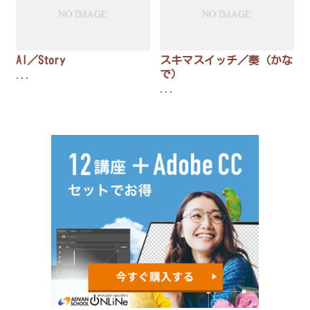
AI／Story
スキマスイッチ／奏（かな
で）
...
...