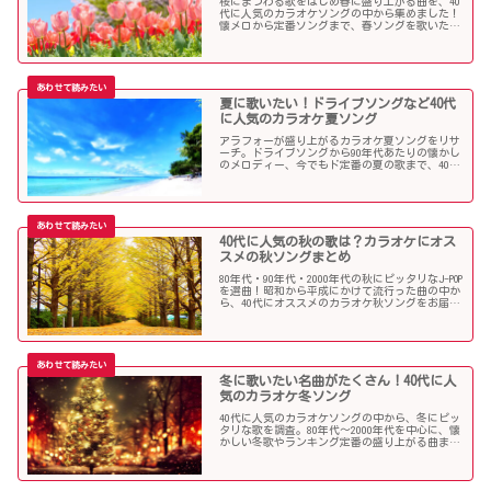
桜にまつわる歌をはじめ春に盛り上がる曲を、40
代に人気のカラオケソングの中から集めました！
懐メロから定番ソングまで、春ソングを歌いたい
人にオススメの内容になっています。
夏に歌いたい！ドライブソングなど40代
に人気のカラオケ夏ソング
アラフォーが盛り上がるカラオケ夏ソングをリサ
ーチ。ドライブソングから90年代あたりの懐かし
のメロディー、今でもド定番の夏の歌まで、40代
にオススメの夏ソングだらけになっています！
40代に人気の秋の歌は？カラオケにオス
スメの秋ソングまとめ
80年代・90年代・2000年代の秋にピッタリなJ-POP
を選曲！昭和から平成にかけて流行った曲の中か
ら、40代にオススメのカラオケ秋ソングをお届け
します！
冬に歌いたい名曲がたくさん！40代に人
気のカラオケ冬ソング
40代に人気のカラオケソングの中から、冬にピッ
タリな歌を調査。80年代〜2000年代を中心に、懐
かしい冬歌やランキング定番の盛り上がる曲まで
たくさん集めました！