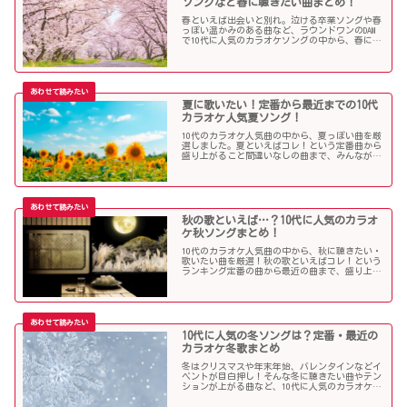
ソングなど春に聴きたい曲まとめ！
春といえば出会いと別れ。泣ける卒業ソングや春
っぽい温かみのある曲など、ラウンドワンのDAM
で10代に人気のカラオケソングの中から、春に聴
きたい曲を独断で選んでみました！
夏に歌いたい！定番から最近までの10代
カラオケ人気夏ソング！
10代のカラオケ人気曲の中から、夏っぽい曲を厳
選しました。夏といえばコレ！という定番曲から
盛り上がること間違いなしの曲まで、みんなが選
んだ夏ソングをお届けします！
秋の歌といえば…？10代に人気のカラオ
ケ秋ソングまとめ！
10代のカラオケ人気曲の中から、秋に聴きたい・
歌いたい曲を厳選！秋の歌といえばコレ！という
ランキング定番の曲から最近の曲まで、盛り上が
る秋ソングNo.1的な歌を集めました！
10代に人気の冬ソングは？定番・最近の
カラオケ冬歌まとめ
冬はクリスマスや年末年始、バレンタインなどイ
ベントが目白押し！そんな冬に聴きたい曲やテン
ションが上がる曲など、10代に人気のカラオケソ
ングの中からピックアップしました！