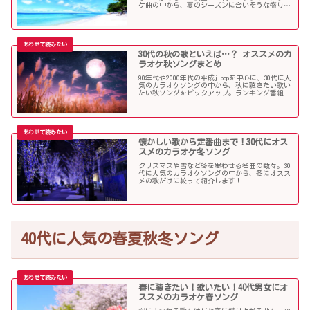
ケ曲の中から、夏のシーズンに合いそうな盛り上
がる歌を選んでみましたので紹介します！
30代の秋の歌といえば…？ オススメのカ
ラオケ秋ソングまとめ
90年代や2000年代の平成j-popを中心に、30代に人
気のカラオケソングの中から、秋に聴きたい歌い
たい秋ソングをピックアップ。ランキング番組で
も見かける定番ソングが盛りだくさんです！
懐かしい歌から定番曲まで！30代にオス
スメのカラオケ冬ソング
クリスマスや雪など冬を思わせる名曲の数々。30
代に人気のカラオケソングの中から、冬にオスス
メの歌だけに絞って紹介します！
40代に人気の春夏秋冬ソング
春に聴きたい！歌いたい！40代男女にオ
ススメのカラオケ春ソング