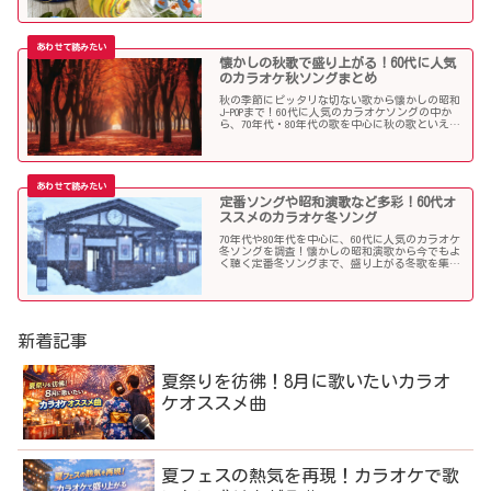
懐かしの秋歌で盛り上がる！60代に人気
のカラオケ秋ソングまとめ
秋の季節にピッタリな切ない歌から懐かしの昭和
J-POPまで！60代に人気のカラオケソングの中か
ら、70年代・80年代の歌を中心に秋の歌といえば
コレというような秋歌を選曲しましたのでご紹介
します。
定番ソングや昭和演歌など多彩！60代オ
ススメのカラオケ冬ソング
70年代や80年代を中心に、60代に人気のカラオケ
冬ソングを調査！懐かしの昭和演歌から今でもよ
く聴く定番冬ソングまで、盛り上がる冬歌を集め
ました！
新着記事
夏祭りを彷彿！8月に歌いたいカラオ
ケオススメ曲
夏フェスの熱気を再現！カラオケで歌