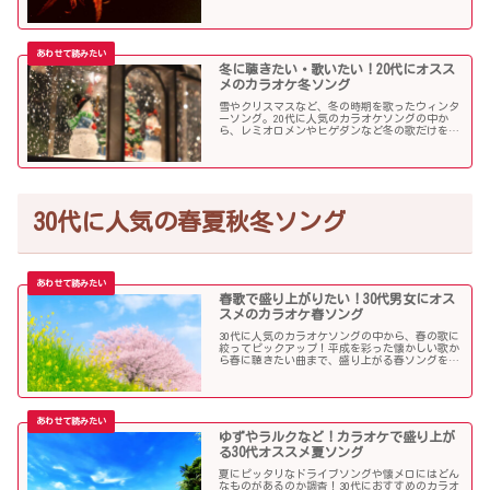
をまとめました。
冬に聴きたい・歌いたい！20代にオスス
メのカラオケ冬ソング
雪やクリスマスなど、冬の時期を歌ったウィンタ
ーソング。20代に人気のカラオケソングの中か
ら、レミオロメンやヒゲダンなど冬の歌だけを個
人的判断で選んでみました！
30代に人気の春夏秋冬ソング
春歌で盛り上がりたい！30代男女にオス
スメのカラオケ春ソング
30代に人気のカラオケソングの中から、春の歌に
絞ってピックアップ！平成を彩った懐かしい歌か
ら春に聴きたい曲まで、盛り上がる春ソングを集
めました！
ゆずやラルクなど！カラオケで盛り上が
る30代オススメ夏ソング
夏にピッタリなドライブソングや懐メロにはどん
なものがあるのか調査！30代におすすめのカラオ