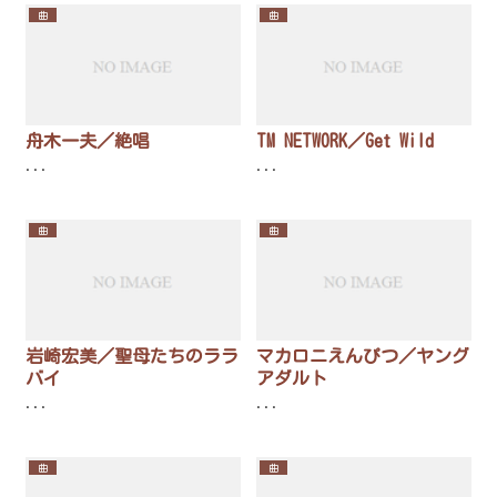
曲
曲
舟木一夫／絶唱
TM NETWORK／Get Wild
...
...
曲
曲
岩崎宏美／聖母たちのララ
マカロニえんぴつ／ヤング
バイ
アダルト
...
...
曲
曲