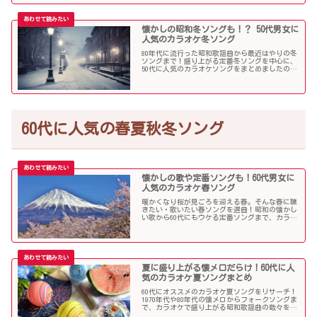
懐かしの昭和冬ソングも！？ 50代男女に
人気のカラオケ冬ソング
80年代に流行った昭和歌謡曲から最近はやりの冬
ソングまで！盛り上がる定番冬ソングを中心に、
50代に人気のカラオケソングをまとめましたので
ご紹介します！
60代に人気の春夏秋冬ソング
懐かしの歌や定番ソングも！60代男女に
人気のカラオケ春ソング
暖かくなり桜が見ごろを迎える春。そんな春に聴
きたい・歌いたい春ソングを選曲！昭和の懐かし
い歌から60代にもウケる定番ソングまで、カラオ
ケで盛り上がること間違いなし！
夏に盛り上がる懐メロだらけ！60代に人
気のカラオケ夏ソングまとめ
60代にオススメのカラオケ夏ソングをリサーチ！
1970年代や80年代の懐メロからフォークソングま
で、カラオケで盛り上がる昭和歌謡曲の数々を取
り上げました。