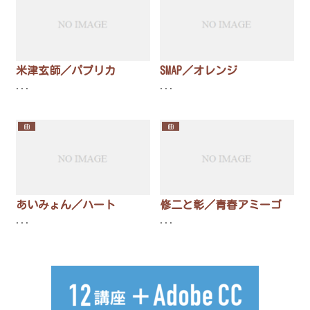
米津玄師／パプリカ
SMAP／オレンジ
...
...
曲
曲
あいみょん／ハート
修二と彰／青春アミーゴ
...
...