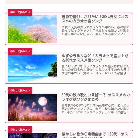
春歌で盛り上がりたい！30代男女にオス
スメのカラオケ春ソング
30代に人気のカラオケソングの中から、春の歌に
絞ってピックアップ！平成を彩った懐かしい歌か
ら春に聴きたい曲まで、盛り上がる春ソングを集
めました！
ゆずやラルクなど！カラオケで盛り上が
る30代オススメ夏ソング
夏にピッタリなドライブソングや懐メロにはどん
なものがあるのか調査！30代におすすめのカラオ
ケ曲の中から、夏のシーズンに合いそうな盛り上
がる歌を選んでみましたので紹介します！
30代の秋の歌といえば…？ オススメのカ
ラオケ秋ソングまとめ
90年代や2000年代の平成j-popを中心に、30代に人
気のカラオケソングの中から、秋に聴きたい歌い
たい秋ソングをピックアップ。ランキング番組で
も見かける定番ソングが盛りだくさんです！
懐かしい歌から定番曲まで！30代にオス