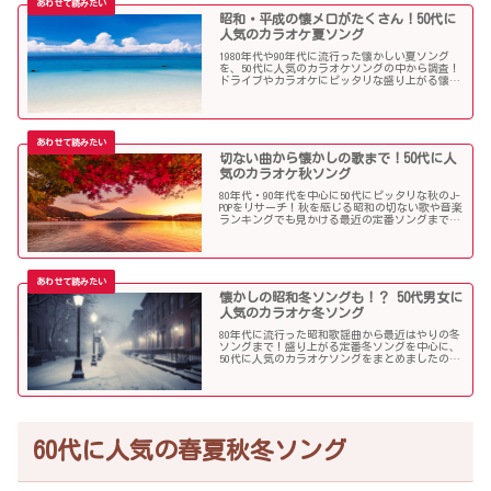
昭和・平成の懐メロがたくさん！50代に
人気のカラオケ夏ソング
1980年代や90年代に流行った懐かしい夏ソング
を、50代に人気のカラオケソングの中から調査！
ドライブやカラオケにピッタリな盛り上がる懐メ
ロがたくさん！
切ない曲から懐かしの歌まで！50代に人
気のカラオケ秋ソング
80年代・90年代を中心に50代にピッタリな秋のJ-
POPをリサーチ！秋を感じる昭和の切ない歌や音楽
ランキングでも見かける最近の定番ソングまで、
多くの歌を集めました！
懐かしの昭和冬ソングも！？ 50代男女に
人気のカラオケ冬ソング
80年代に流行った昭和歌謡曲から最近はやりの冬
ソングまで！盛り上がる定番冬ソングを中心に、
50代に人気のカラオケソングをまとめましたので
ご紹介します！
60代に人気の春夏秋冬ソング