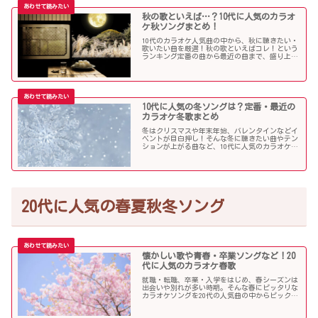
秋の歌といえば…？10代に人気のカラオ
ケ秋ソングまとめ！
10代のカラオケ人気曲の中から、秋に聴きたい・
歌いたい曲を厳選！秋の歌といえばコレ！という
ランキング定番の曲から最近の曲まで、盛り上が
る秋ソングNo.1的な歌を集めました！
10代に人気の冬ソングは？定番・最近の
カラオケ冬歌まとめ
冬はクリスマスや年末年始、バレンタインなどイ
ベントが目白押し！そんな冬に聴きたい曲やテン
ションが上がる曲など、10代に人気のカラオケソ
ングの中からピックアップしました！
20代に人気の春夏秋冬ソング
懐かしい歌や青春・卒業ソングなど！20
代に人気のカラオケ春歌
就職・転職、卒業・入学をはじめ、春シーズンは
出会いや別れが多い時期。そんな春にピッタリな
カラオケソングを20代の人気曲の中からピックア
ップしました。「桜」を中心に盛り上がる歌の
数々を紹介します。