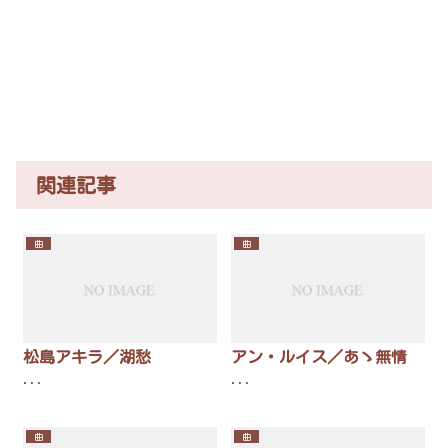
関連記事
曲
曲
松島アキラ／湖愁
アン・ルイス／あゝ無情
...
...
曲
曲