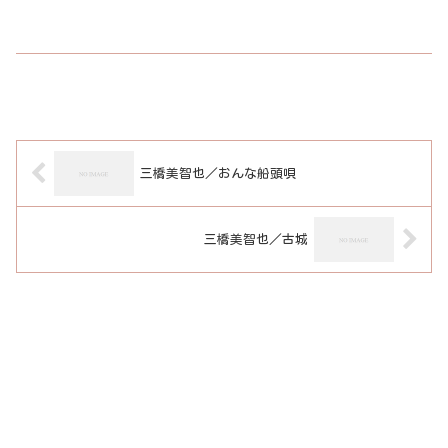
三橋美智也／おんな船頭唄
三橋美智也／古城