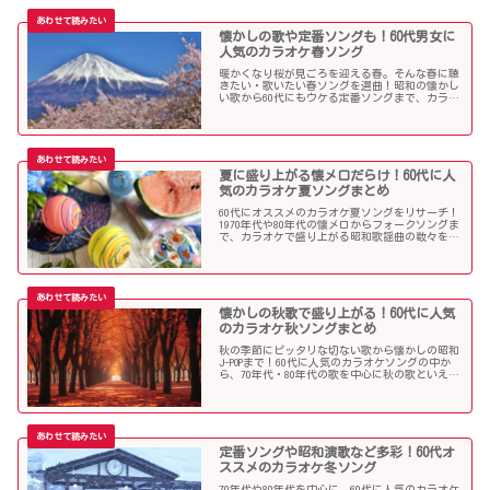
懐かしの歌や定番ソングも！60代男女に
人気のカラオケ春ソング
暖かくなり桜が見ごろを迎える春。そんな春に聴
きたい・歌いたい春ソングを選曲！昭和の懐かし
い歌から60代にもウケる定番ソングまで、カラオ
ケで盛り上がること間違いなし！
夏に盛り上がる懐メロだらけ！60代に人
気のカラオケ夏ソングまとめ
60代にオススメのカラオケ夏ソングをリサーチ！
1970年代や80年代の懐メロからフォークソングま
で、カラオケで盛り上がる昭和歌謡曲の数々を取
り上げました。
懐かしの秋歌で盛り上がる！60代に人気
のカラオケ秋ソングまとめ
秋の季節にピッタリな切ない歌から懐かしの昭和
J-POPまで！60代に人気のカラオケソングの中か
ら、70年代・80年代の歌を中心に秋の歌といえば
コレというような秋歌を選曲しましたのでご紹介
します。
定番ソングや昭和演歌など多彩！60代オ
ススメのカラオケ冬ソング
70年代や80年代を中心に、60代に人気のカラオケ