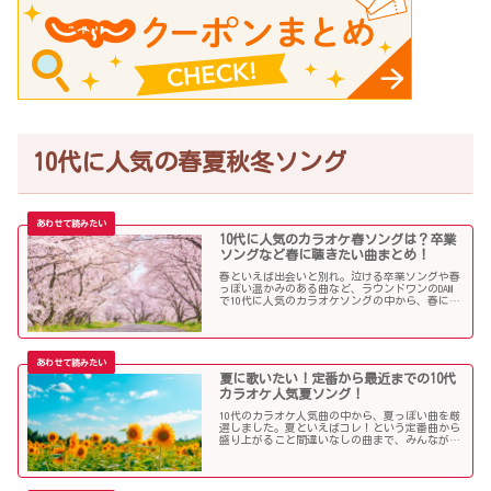
10代に人気の春夏秋冬ソング
10代に人気のカラオケ春ソングは？卒業
ソングなど春に聴きたい曲まとめ！
春といえば出会いと別れ。泣ける卒業ソングや春
っぽい温かみのある曲など、ラウンドワンのDAM
で10代に人気のカラオケソングの中から、春に聴
きたい曲を独断で選んでみました！
夏に歌いたい！定番から最近までの10代
カラオケ人気夏ソング！
10代のカラオケ人気曲の中から、夏っぽい曲を厳
選しました。夏といえばコレ！という定番曲から
盛り上がること間違いなしの曲まで、みんなが選
んだ夏ソングをお届けします！