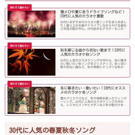
懐メロや夏に合うドライブソングなど！
20代に人気のカラオケ夏歌
20代におすすめのカラオケ夏ソングをまとめまし
た！盛り上がる曲やドライブしながらかける曲な
ど平成の歌が中心。20代前半もアラサーもこの曲
を選べば盛り上がること間違いなし！？
秋を感じる曲から切ない歌まで！20代に
人気のカラオケ秋ソング
20代に人気のカラオケソングの中から、秋に聴き
たい歌いたい秋ソングをピックアップ。秋っぽい
歌や切ない曲など、秋の時期にピッタリな秋の歌
をまとめました。
冬に聴きたい・歌いたい！20代にオスス
メのカラオケ冬ソング
雪やクリスマスなど、冬の時期を歌ったウィンタ
ーソング。20代に人気のカラオケソングの中か
ら、レミオロメンやヒゲダンなど冬の歌だけを個
人的判断で選んでみました！
30代に人気の春夏秋冬ソング