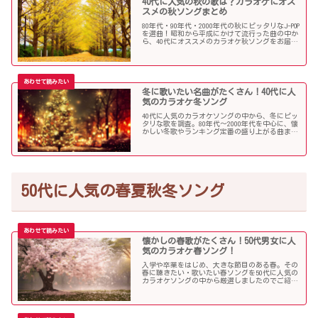
40代に人気の秋の歌は？カラオケにオス
スメの秋ソングまとめ
80年代・90年代・2000年代の秋にピッタリなJ-POP
を選曲！昭和から平成にかけて流行った曲の中か
ら、40代にオススメのカラオケ秋ソングをお届け
します！
冬に歌いたい名曲がたくさん！40代に人
気のカラオケ冬ソング
40代に人気のカラオケソングの中から、冬にピッ
タリな歌を調査。80年代〜2000年代を中心に、懐
かしい冬歌やランキング定番の盛り上がる曲まで
たくさん集めました！
50代に人気の春夏秋冬ソング
懐かしの春歌がたくさん！50代男女に人
気のカラオケ春ソング！
入学や卒業をはじめ、大きな節目のある春。その
春に聴きたい・歌いたい春ソングを50代に人気の
カラオケソングの中から厳選しましたのでご紹介
します！