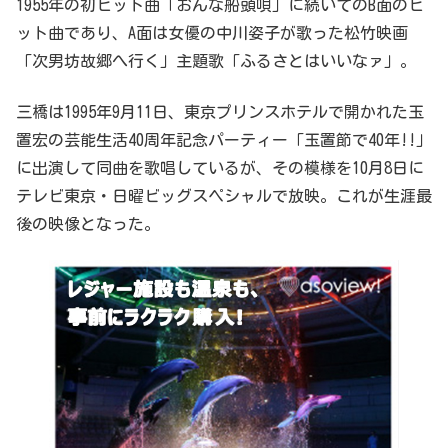
1955年の初ヒット曲「おんな船頭唄」に続いてのB面のヒ
ット曲であり、A面は女優の中川姿子が歌った松竹映画
「次男坊故郷へ行く」主題歌「ふるさとはいいなァ」。
三橋は1995年9月11日、東京プリンスホテルで開かれた玉
置宏の芸能生活40周年記念パーティー「玉置節で40年!!」
に出演して同曲を歌唱しているが、その模様を10月8日に
テレビ東京・日曜ビッグスペシャルで放映。これが生涯最
後の映像となった。