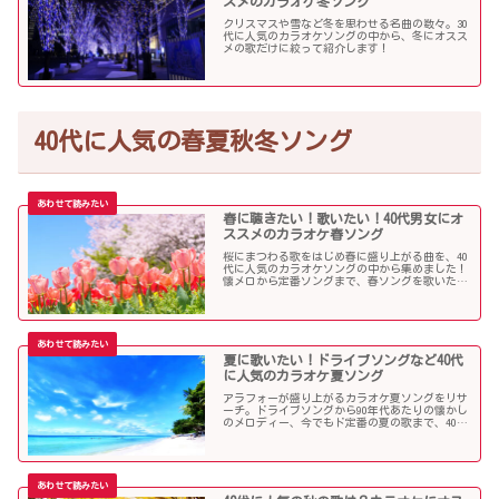
スメのカラオケ冬ソング
クリスマスや雪など冬を思わせる名曲の数々。30
代に人気のカラオケソングの中から、冬にオスス
メの歌だけに絞って紹介します！
40代に人気の春夏秋冬ソング
春に聴きたい！歌いたい！40代男女にオ
ススメのカラオケ春ソング
桜にまつわる歌をはじめ春に盛り上がる曲を、40
代に人気のカラオケソングの中から集めました！
懐メロから定番ソングまで、春ソングを歌いたい
人にオススメの内容になっています。
夏に歌いたい！ドライブソングなど40代
に人気のカラオケ夏ソング
アラフォーが盛り上がるカラオケ夏ソングをリサ
ーチ。ドライブソングから90年代あたりの懐かし
のメロディー、今でもド定番の夏の歌まで、40代
にオススメの夏ソングだらけになっています！