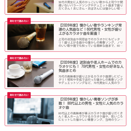
50代の男女に人気のかっこいい歌から上司ウケ間
違いないバラードソングやデュエット曲まで盛り
だくさん！おじさん・おばさんには懐かしい昭和
の名曲だらけのラインナップでランキング常連の
懐メロも多数。みんなが知っている曲は音痴でも
歌いやすく、送別会や同窓会などでも盛り上がる
はず！
【2026年度】懐かしい歌やランキング常
連の人気曲など！60代男性・女性が盛り
上がるカラオケ曲を調査！
上司の送別会や同窓会でのカラオケにもピッタ
リ！盛り上がる曲から懐かしの青春ソング、ノリ
のいい歌や誰でも知っている簡単な曲まで、60代
男女にウケる人気カラオケソングを調べましたの
でご紹介します！
【2026年度】送別会や老人ホームでのカ
ラオケにも！ 70代男性・女性の好きな人
気曲まとめ
70代の高齢者が盛り上がるカラオケ曲探しにピッ
タリ！昭和や平成で流行った懐かしの青春ソング
やデュエットソングなど、70代男女に人気のラン
キング常連の歌いやすい曲が勢揃い！シニア層に
ウケる曲、老人に喜ばれる曲が詰まったラインナ
ップをご紹介します。
【2026年度】懐かしい青春ソングが多
数！ 80代以上の男性・女性に人気のカラ
オケ曲
80代以上の高齢者が喜ぶカラオケ曲が盛りだくさ
ん！老人ホームでウケるカラオケ曲や、若いころ
にヒットした懐かしい青春ソング、当時のランキ
ング常連曲など、高齢者の好きな歌をまとめまし
た！