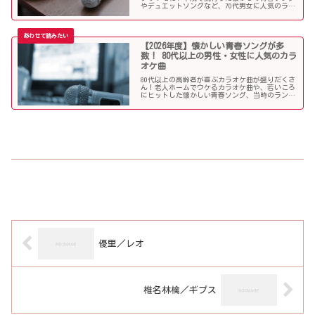
やデュエットソングなど、70代男女に人気のラン
キング常連の歌いやすい曲が勢揃い！シニア層に
ウケる曲、老人に喜ばれる曲が詰まったラインナ
ップをご紹介します。
【2026年度】懐かしい青春ソングが多
数！ 80代以上の男性・女性に人気のカラ
オケ曲
80代以上の高齢者が喜ぶカラオケ曲が盛りだくさ
ん！老人ホームでウケるカラオケ曲や、若いころ
にヒットした懐かしい青春ソング、当時のランキ
ング常連曲など、高齢者の好きな歌をまとめまし
た！
優里／レオ
椎名林檎／ギプス