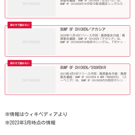
原基央編曲：BUMP OF CHICKEN「なないろ」は、
BUMP OF CHICKENの16作目の配信限定シングルとし
て、12月22日には27作目のパッケージシングルと
してリリース。NHK...
BUMP OF CHICKEN／アカシア
2020年11月4日リリース作詞：藤原基央作曲：藤
原基央編曲：BUMP OF CHICKEN「アカシア」は、
BUMP OF CHICKENの26枚目のシングル。『ポケット
モンスター』スペシャルミュージックビデオ
『GOTCHA!』テーマソング...
BUMP OF CHICKEN／SOUVENIR
2023年4月5日リリース作詞：藤原基央作曲：藤原
基央編曲：BUMP OF CHICKEN & MOR「SOUVENIR」（ス
ーベニア）は、BUMP OF CHICKENの28枚目のシング
ル。アニメ『SPY×FAMILY』の第2クールオープ...
※情報はウィキペディアより
※2023年3月時点の情報