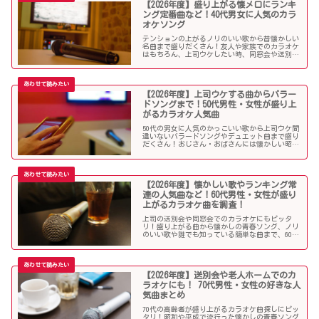
【2026年度】盛り上がる懐メロにランキ
ング定番曲など！40代男女に人気のカラ
オケソング
テンションの上がるノリのいい歌から昔懐かしい
名曲まで盛りだくさん！友人や家族でのカラオケ
はもちろん、上司ウケしたい時、同窓会や送別会
で40代男性女性に歌って欲しいかっこいい曲やグ
ッとくるようなカラオケソングを探している方も
必見のラインナップになっています！
【2026年度】上司ウケする曲からバラー
ドソングまで！50代男性・女性が盛り上
がるカラオケ人気曲
50代の男女に人気のかっこいい歌から上司ウケ間
違いないバラードソングやデュエット曲まで盛り
だくさん！おじさん・おばさんには懐かしい昭和
の名曲だらけのラインナップでランキング常連の
懐メロも多数。みんなが知っている曲は音痴でも
歌いやすく、送別会や同窓会などでも盛り上がる
はず！
【2026年度】懐かしい歌やランキング常
連の人気曲など！60代男性・女性が盛り
上がるカラオケ曲を調査！
上司の送別会や同窓会でのカラオケにもピッタ
リ！盛り上がる曲から懐かしの青春ソング、ノリ
のいい歌や誰でも知っている簡単な曲まで、60代
男女にウケる人気カラオケソングを調べましたの
でご紹介します！
【2026年度】送別会や老人ホームでのカ
ラオケにも！ 70代男性・女性の好きな人
気曲まとめ
70代の高齢者が盛り上がるカラオケ曲探しにピッ
タリ！昭和や平成で流行った懐かしの青春ソング