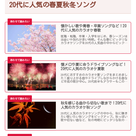
20代に人気の春夏秋冬ソング
懐かしい歌や青春・卒業ソングなど！20
代に人気のカラオケ春歌
就職・転職、卒業・入学をはじめ、春シーズンは
出会いや別れが多い時期。そんな春にピッタリな
カラオケソングを20代の人気曲の中からピックア
ップしました。「桜」を中心に盛り上がる歌の
数々を紹介します。
懐メロや夏に合うドライブソングなど！
20代に人気のカラオケ夏歌
20代におすすめのカラオケ夏ソングをまとめまし
た！盛り上がる曲やドライブしながらかける曲な
ど平成の歌が中心。20代前半もアラサーもこの曲
を選べば盛り上がること間違いなし！？
秋を感じる曲から切ない歌まで！20代に
人気のカラオケ秋ソング
20代に人気のカラオケソングの中から、秋に聴き
たい歌いたい秋ソングをピックアップ。秋っぽい
歌や切ない曲など、秋の時期にピッタリな秋の歌
をまとめました。