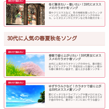
冬に聴きたい・歌いたい！20代にオスス
メのカラオケ冬ソング
雪やクリスマスなど、冬の時期を歌ったウィンタ
ーソング。20代に人気のカラオケソングの中か
ら、レミオロメンやヒゲダンなど冬の歌だけを個
人的判断で選んでみました！
30代に人気の春夏秋冬ソング
春歌で盛り上がりたい！30代男女にオス
スメのカラオケ春ソング
30代に人気のカラオケソングの中から、春の歌に
絞ってピックアップ！平成を彩った懐かしい歌か
ら春に聴きたい曲まで、盛り上がる春ソングを集
めました！
ゆずやラルクなど！カラオケで盛り上が
る30代オススメ夏ソング
夏にピッタリなドライブソングや懐メロにはどん
なものがあるのか調査！30代におすすめのカラオ
ケ曲の中から、夏のシーズンに合いそうな盛り上
がる歌を選んでみましたので紹介します！