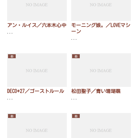
アン・ルイス／六本木心中
モーニング娘。／LOVEマシ
ーン
...
...
曲
曲
DECO*27／ゴーストルール
松田聖子／青い珊瑚礁
...
...
曲
曲