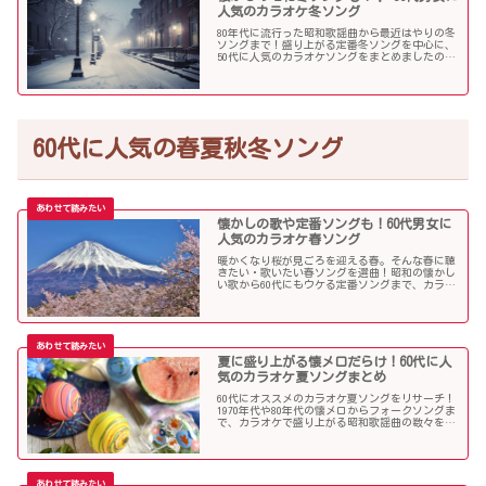
人気のカラオケ冬ソング
80年代に流行った昭和歌謡曲から最近はやりの冬
ソングまで！盛り上がる定番冬ソングを中心に、
50代に人気のカラオケソングをまとめましたので
ご紹介します！
60代に人気の春夏秋冬ソング
懐かしの歌や定番ソングも！60代男女に
人気のカラオケ春ソング
暖かくなり桜が見ごろを迎える春。そんな春に聴
きたい・歌いたい春ソングを選曲！昭和の懐かし
い歌から60代にもウケる定番ソングまで、カラオ
ケで盛り上がること間違いなし！
夏に盛り上がる懐メロだらけ！60代に人
気のカラオケ夏ソングまとめ
60代にオススメのカラオケ夏ソングをリサーチ！
1970年代や80年代の懐メロからフォークソングま
で、カラオケで盛り上がる昭和歌謡曲の数々を取
り上げました。