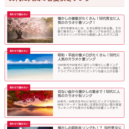
懐かしの春歌がたくさん！50代男女に人
気のカラオケ春ソング！
入学や卒業をはじめ、大きな節目のある春。その
春に聴きたい・歌いたい春ソングを50代に人気の
カラオケソングの中から厳選しましたのでご紹介
します！
昭和・平成の懐メロがたくさん！50代に
人気のカラオケ夏ソング
1980年代や90年代に流行った懐かしい夏ソング
を、50代に人気のカラオケソングの中から調査！
ドライブやカラオケにピッタリな盛り上がる懐メ
ロがたくさん！
切ない曲から懐かしの歌まで！50代に人
気のカラオケ秋ソング
80年代・90年代を中心に50代にピッタリな秋のJ-
POPをリサーチ！秋を感じる昭和の切ない歌や音楽
ランキングでも見かける最近の定番ソングまで、
多くの歌を集めました！
懐かしの昭和冬ソングも！？ 50代男女に