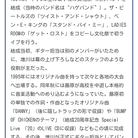
結成（当時のバンド名は“ハゲバンド”）。ザ・ビ
ートルズの「ツイスト・アンド・シャウト」、ベ
ン・E・キングの「スタンド・バイ・ミー」、LADIES
ROOMの「ゲット・ロスト」をコピーし文化祭で初ラ
イブを行う。
結成当初、ギター担当は別のメンバーがいたため
に、増川は幕の上げ下ろしなどのスタッフのような
役割が主だった。
1995年にはオリジナル曲を持って次々と各地の大会
へ出場する。同年秋には藤原が高校を中退し本格的
に音楽活動へのめり込むようになっていた。藤原初
の単独での作詞・作曲となったオリジナル曲
「DANNY」（後に隠しトラックの形で収録）や「BUMP
OF CHICKENのテーマ」（結成20周年記念 Special
Live 「20」のLIVE CDに収録）などもこの頃に完成
する。その後、増川が正式にギター担当としてバン