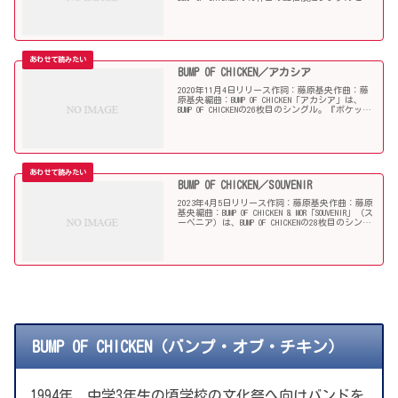
て、12月22日には27作目のパッケージシングルと
してリリース。NHK...
BUMP OF CHICKEN／アカシア
2020年11月4日リリース作詞：藤原基央作曲：藤
原基央編曲：BUMP OF CHICKEN「アカシア」は、
BUMP OF CHICKENの26枚目のシングル。『ポケット
モンスター』スペシャルミュージックビデオ
『GOTCHA!』テーマソング...
BUMP OF CHICKEN／SOUVENIR
2023年4月5日リリース作詞：藤原基央作曲：藤原
基央編曲：BUMP OF CHICKEN & MOR「SOUVENIR」（ス
ーベニア）は、BUMP OF CHICKENの28枚目のシング
ル。アニメ『SPY×FAMILY』の第2クールオープ...
BUMP OF CHICKEN（バンプ・オブ・チキン）
1994年、中学3年生の頃学校の文化祭へ向けバンドを