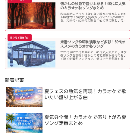
懐かしの秋歌で盛り上がる！60代に人気
のカラオケ秋ソングまとめ
秋の季節にピッタリな切ない歌から懐かしの昭和
J-POPまで！60代に人気のカラオケソングの中か
ら、70年代・80年代の歌を中心に秋の歌といえば
コレというような秋歌を選曲しましたのでご紹介
します。
定番ソングや昭和演歌など多彩！60代オ
ススメのカラオケ冬ソング
70年代や80年代を中心に、60代に人気のカラオケ
冬ソングを調査！懐かしの昭和演歌から今でもよ
く聴く定番冬ソングまで、盛り上がる冬歌を集め
ました！
新着記事
夏フェスの熱気を再現！カラオケで歌
いたい盛り上がる曲
夏気分全開！カラオケで盛り上がる夏
ソング定番まとめ