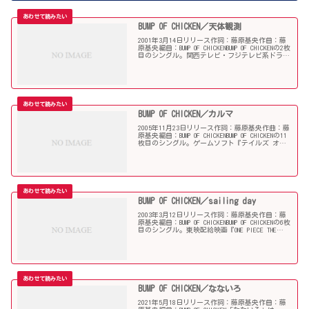
BUMP OF CHICKEN／天体観測
2001年3月14日リリース作詞：藤原基央作曲：藤
原基央編曲：BUMP OF CHICKENBUMP OF CHICKENの2枚
目のシングル。関西テレビ・フジテレビ系ドラマ
『天体観測』挿入歌。同ドラマはこの曲から着想
を得たものとなっている。...
BUMP OF CHICKEN／カルマ
2005年11月23日リリース作詞：藤原基央作曲：藤
原基央編曲：BUMP OF CHICKENBUMP OF CHICKENの11
枚目のシングル。ゲームソフト『テイルズ オブ
ジ アビス』主題歌および同作品のテレビアニメ
版のオープニングテー...
BUMP OF CHICKEN／sailing day
2003年3月12日リリース作詞：藤原基央作曲：藤
原基央編曲：BUMP OF CHICKENBUMP OF CHICKENの6枚
目のシングル。東映配給映画『ONE PIECE THE
MOVIE デッドエンドの冒険』主題歌。BUMP OF ...
BUMP OF CHICKEN／なないろ
2021年5月18日リリース作詞：藤原基央作曲：藤