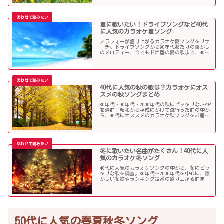
夏に歌いたい！ドライブソングなど40代
に人気のカラオケ夏ソング
アラフォーが盛り上がるカラオケ夏ソングをリサ
ーチ。ドライブソングから90年代あたりの懐かし
のメロディー、今でもド定番の夏の歌まで、40代
にオススメの夏ソングだらけになっています！
40代に人気の秋の歌は？カラオケにオス
スメの秋ソングまとめ
80年代・90年代・2000年代の秋にピッタリなJ-POP
を選曲！昭和から平成にかけて流行った曲の中か
ら、40代にオススメのカラオケ秋ソングをお届け
します！
冬に歌いたい名曲がたくさん！40代に人
気のカラオケ冬ソング
40代に人気のカラオケソングの中から、冬にピッ
タリな歌を調査。80年代〜2000年代を中心に、懐
かしい冬歌やランキング定番の盛り上がる曲まで
たくさん集めました！
50代に人気の春夏秋冬ソング