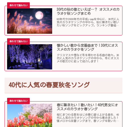
30代の秋の歌といえば…？ オススメのカ
ラオケ秋ソングまとめ
90年代や2000年代の平成j-popを中心に、30代に人
気のカラオケソングの中から、秋に聴きたい歌い
たい秋ソングをピックアップ。ランキング番組で
も見かける定番ソングが盛りだくさんです！
懐かしい歌から定番曲まで！30代にオス
スメのカラオケ冬ソング
クリスマスや雪など冬を思わせる名曲の数々。30
代に人気のカラオケソングの中から、冬にオスス
メの歌だけに絞って紹介します！
40代に人気の春夏秋冬ソング
春に聴きたい！歌いたい！40代男女にオ
ススメのカラオケ春ソング
桜にまつわる歌をはじめ春に盛り上がる曲を、40
代に人気のカラオケソングの中から集めました！
懐メロから定番ソングまで、春ソングを歌いたい
人にオススメの内容になっています。