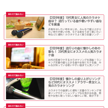
【2026年度】10代男女に人気のカラオケ
曲は？ 流行っている曲や歌いやすい曲な
どを調査
点数を出したい時をはじめ、みんなで盛り上がり
たい時や片思いの時、モテる歌をうまく歌いたい
時などに便利！カラオケでよく歌う定番ソングか
ら懐メロまで、中学生や高校生、大学生の青春真
っ盛りの10代男子・女子にオススメの人気カラオ
ケソングを紹介していきます。
【2026年度】流行りの曲に懐かしのあの
歌も！ 20代男女にオススメの人気カラオ
ケ曲
20代の若者ウケするカラオケソングを調査！ラン
キング定番の盛り上がる曲や女性にモテる曲、み
んなが知っている歌いやすい曲まで人気ソングが
目白押し！友人や同僚とのカラオケ、同窓会や送
別会、上司ウケしたい時などにオススメです！
【2026年度】懐かしの盛り上がりソング
など30代にオススメ！アラサー男女に人
気のカラオケソング
カラオケでの曲探しに便利！定番のランキング常
連ソングやテンションアップな元気が出る曲、男
性や女性に歌ってほしい懐かしい歌、歌が下手で
も歌いやすい曲、モテる曲など…。30代にウケる
カラオケ曲をご紹介します！