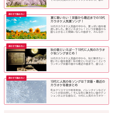
きたい曲を独断で選んでみました！
夏に歌いたい！定番から最近までの10代
カラオケ人気夏ソング！
10代のカラオケ人気曲の中から、夏っぽい曲を厳
選しました。夏といえばコレ！という定番曲から
盛り上がること間違いなしの曲まで、みんなが選
んだ夏ソングをお届けします！
秋の歌といえば…？10代に人気のカラオ
ケ秋ソングまとめ！
10代のカラオケ人気曲の中から、秋に聴きたい・
歌いたい曲を厳選！秋の歌といえばコレ！という
ランキング定番の曲から最近の曲まで、盛り上が
る秋ソングNo.1的な歌を集めました！
10代に人気の冬ソングは？定番・最近の
カラオケ冬歌まとめ
冬はクリスマスや年末年始、バレンタインなどイ
ベントが目白押し！そんな冬に聴きたい曲やテン
ションが上がる曲など、10代に人気のカラオケソ
ングの中からピックアップしました！