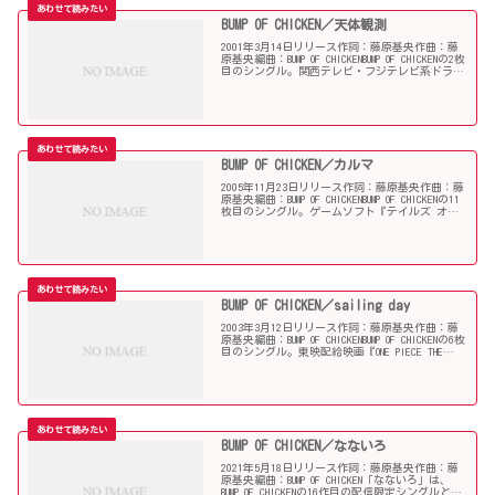
BUMP OF CHICKEN／天体観測
2001年3月14日リリース作詞：藤原基央作曲：藤
原基央編曲：BUMP OF CHICKENBUMP OF CHICKENの2枚
目のシングル。関西テレビ・フジテレビ系ドラマ
『天体観測』挿入歌。同ドラマはこの曲から着想
を得たものとなっている。...
BUMP OF CHICKEN／カルマ
2005年11月23日リリース作詞：藤原基央作曲：藤
原基央編曲：BUMP OF CHICKENBUMP OF CHICKENの11
枚目のシングル。ゲームソフト『テイルズ オブ
ジ アビス』主題歌および同作品のテレビアニメ
版のオープニングテー...
BUMP OF CHICKEN／sailing day
2003年3月12日リリース作詞：藤原基央作曲：藤
原基央編曲：BUMP OF CHICKENBUMP OF CHICKENの6枚
目のシングル。東映配給映画『ONE PIECE THE
MOVIE デッドエンドの冒険』主題歌。BUMP OF ...
BUMP OF CHICKEN／なないろ
2021年5月18日リリース作詞：藤原基央作曲：藤
原基央編曲：BUMP OF CHICKEN「なないろ」は、
BUMP OF CHICKENの16作目の配信限定シングルとし