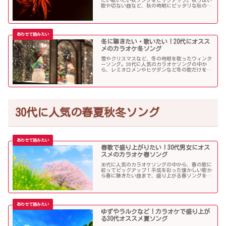
たい歌いたい秋ソングをピックアップ。秋っぽい
歌や切ない曲など、秋の時期にピッタリな秋の歌
をまとめました。
冬に聴きたい・歌いたい！20代にオスス
メのカラオケ冬ソング
雪やクリスマスなど、冬の時期を歌ったウィンタ
ーソング。20代に人気のカラオケソングの中か
ら、レミオロメンやヒゲダンなど冬の歌だけを個
人的判断で選んでみました！
30代に人気の春夏秋冬ソング
春歌で盛り上がりたい！30代男女にオス
スメのカラオケ春ソング
30代に人気のカラオケソングの中から、春の歌に
絞ってピックアップ！平成を彩った懐かしい歌か
ら春に聴きたい曲まで、盛り上がる春ソングを集
めました！
ゆずやラルクなど！カラオケで盛り上が
る30代オススメ夏ソング