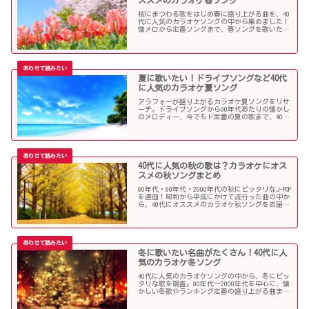
ススメのカラオケ春ソング
桜にまつわる歌をはじめ春に盛り上がる曲を、40
代に人気のカラオケソングの中から集めました！
懐メロから定番ソングまで、春ソングを歌いたい
人にオススメの内容になっています。
夏に歌いたい！ドライブソングなど40代
に人気のカラオケ夏ソング
アラフォーが盛り上がるカラオケ夏ソングをリサ
ーチ。ドライブソングから90年代あたりの懐かし
のメロディー、今でもド定番の夏の歌まで、40代
にオススメの夏ソングだらけになっています！
40代に人気の秋の歌は？カラオケにオス
スメの秋ソングまとめ
80年代・90年代・2000年代の秋にピッタリなJ-POP
を選曲！昭和から平成にかけて流行った曲の中か
ら、40代にオススメのカラオケ秋ソングをお届け
します！
冬に歌いたい名曲がたくさん！40代に人
気のカラオケ冬ソング
40代に人気のカラオケソングの中から、冬にピッ
タリな歌を調査。80年代〜2000年代を中心に、懐
かしい冬歌やランキング定番の盛り上がる曲まで
たくさん集めました！