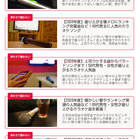
連ソングやテンションアップな元気が出る曲、男
性や女性に歌ってほしい懐かしい歌、歌が下手で
も歌いやすい曲、モテる曲など…。30代にウケる
カラオケ曲をご紹介します！
【2026年度】盛り上がる懐メロにランキ
ング定番曲など！40代男女に人気のカラ
オケソング
テンションの上がるノリのいい歌から昔懐かしい
名曲まで盛りだくさん！友人や家族でのカラオケ
はもちろん、上司ウケしたい時、同窓会や送別会
で40代男性女性に歌って欲しいかっこいい曲やグ
ッとくるようなカラオケソングを探している方も
必見のラインナップになっています！
【2026年度】上司ウケする曲からバラー
ドソングまで！50代男性・女性が盛り上
がるカラオケ人気曲
50代の男女に人気のかっこいい歌から上司ウケ間
違いないバラードソングやデュエット曲まで盛り
だくさん！おじさん・おばさんには懐かしい昭和
の名曲だらけのラインナップでランキング常連の
懐メロも多数。みんなが知っている曲は音痴でも
歌いやすく、送別会や同窓会などでも盛り上がる
はず！
【2026年度】懐かしい歌やランキング常
連の人気曲など！60代男性・女性が盛り
上がるカラオケ曲を調査！
上司の送別会や同窓会でのカラオケにもピッタ
リ！盛り上がる曲から懐かしの青春ソング、ノリ
のいい歌や誰でも知っている簡単な曲まで、60代
男女にウケる人気カラオケソングを調べましたの
でご紹介します！