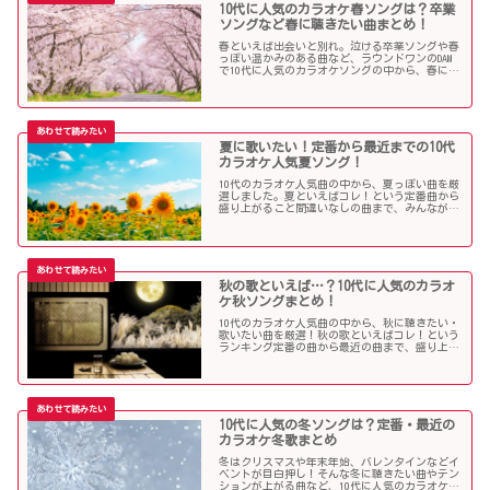
10代に人気のカラオケ春ソングは？卒業
ソングなど春に聴きたい曲まとめ！
春といえば出会いと別れ。泣ける卒業ソングや春
っぽい温かみのある曲など、ラウンドワンのDAM
で10代に人気のカラオケソングの中から、春に聴
きたい曲を独断で選んでみました！
夏に歌いたい！定番から最近までの10代
カラオケ人気夏ソング！
10代のカラオケ人気曲の中から、夏っぽい曲を厳
選しました。夏といえばコレ！という定番曲から
盛り上がること間違いなしの曲まで、みんなが選
んだ夏ソングをお届けします！
秋の歌といえば…？10代に人気のカラオ
ケ秋ソングまとめ！
10代のカラオケ人気曲の中から、秋に聴きたい・
歌いたい曲を厳選！秋の歌といえばコレ！という
ランキング定番の曲から最近の曲まで、盛り上が
る秋ソングNo.1的な歌を集めました！
10代に人気の冬ソングは？定番・最近の
カラオケ冬歌まとめ
冬はクリスマスや年末年始、バレンタインなどイ
ベントが目白押し！そんな冬に聴きたい曲やテン
ションが上がる曲など、10代に人気のカラオケソ