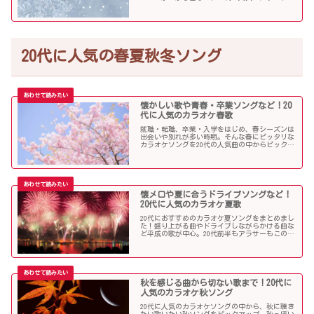
ングの中からピックアップしました！
20代に人気の春夏秋冬ソング
懐かしい歌や青春・卒業ソングなど！20
代に人気のカラオケ春歌
就職・転職、卒業・入学をはじめ、春シーズンは
出会いや別れが多い時期。そんな春にピッタリな
カラオケソングを20代の人気曲の中からピックア
ップしました。「桜」を中心に盛り上がる歌の
数々を紹介します。
懐メロや夏に合うドライブソングなど！
20代に人気のカラオケ夏歌
20代におすすめのカラオケ夏ソングをまとめまし
た！盛り上がる曲やドライブしながらかける曲な
ど平成の歌が中心。20代前半もアラサーもこの曲
を選べば盛り上がること間違いなし！？
秋を感じる曲から切ない歌まで！20代に
人気のカラオケ秋ソング
20代に人気のカラオケソングの中から、秋に聴き