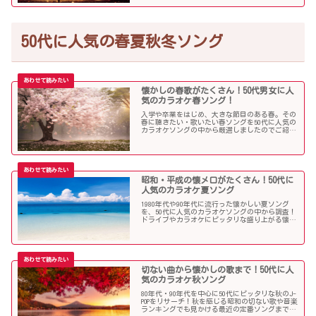
50代に人気の春夏秋冬ソング
懐かしの春歌がたくさん！50代男女に人
気のカラオケ春ソング！
入学や卒業をはじめ、大きな節目のある春。その
春に聴きたい・歌いたい春ソングを50代に人気の
カラオケソングの中から厳選しましたのでご紹介
します！
昭和・平成の懐メロがたくさん！50代に
人気のカラオケ夏ソング
1980年代や90年代に流行った懐かしい夏ソング
を、50代に人気のカラオケソングの中から調査！
ドライブやカラオケにピッタリな盛り上がる懐メ
ロがたくさん！
切ない曲から懐かしの歌まで！50代に人
気のカラオケ秋ソング
80年代・90年代を中心に50代にピッタリな秋のJ-
POPをリサーチ！秋を感じる昭和の切ない歌や音楽
ランキングでも見かける最近の定番ソングまで、