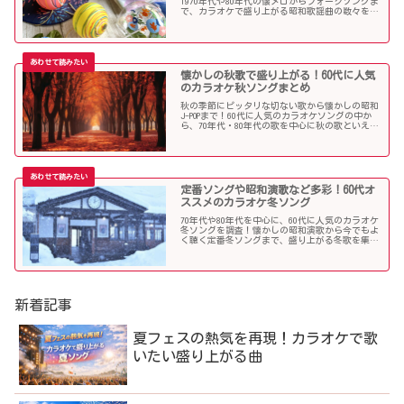
1970年代や80年代の懐メロからフォークソングま
で、カラオケで盛り上がる昭和歌謡曲の数々を取
り上げました。
懐かしの秋歌で盛り上がる！60代に人気
のカラオケ秋ソングまとめ
秋の季節にピッタリな切ない歌から懐かしの昭和
J-POPまで！60代に人気のカラオケソングの中か
ら、70年代・80年代の歌を中心に秋の歌といえば
コレというような秋歌を選曲しましたのでご紹介
します。
定番ソングや昭和演歌など多彩！60代オ
ススメのカラオケ冬ソング
70年代や80年代を中心に、60代に人気のカラオケ
冬ソングを調査！懐かしの昭和演歌から今でもよ
く聴く定番冬ソングまで、盛り上がる冬歌を集め
ました！
新着記事
夏フェスの熱気を再現！カラオケで歌
いたい盛り上がる曲