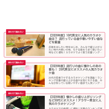
【2026年度】10代男女に人気のカラオケ
曲は？ 流行っている曲や歌いやすい曲な
どを調査
点数を出したい時をはじめ、みんなで盛り上がり
たい時や片思いの時、モテる歌をうまく歌いたい
時などに便利！カラオケでよく歌う定番ソングか
ら懐メロまで、中学生や高校生、大学生の青春真
っ盛りの10代男子・女子にオススメの人気カラオ
ケソングを紹介していきます。
【2026年度】流行りの曲に懐かしのあの
歌も！ 20代男女にオススメの人気カラオ
ケ曲
20代の若者ウケするカラオケソングを調査！ラン
キング定番の盛り上がる曲や女性にモテる曲、み
んなが知っている歌いやすい曲まで人気ソングが
目白押し！友人や同僚とのカラオケ、同窓会や送
別会、上司ウケしたい時などにオススメです！
【2026年度】懐かしの盛り上がりソング
など30代にオススメ！アラサー男女に人
気のカラオケソング
カラオケでの曲探しに便利！定番のランキング常