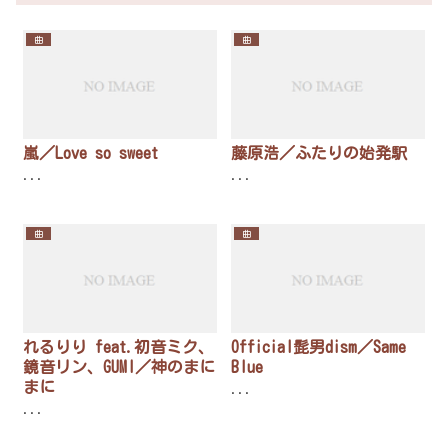
曲
曲
嵐／Love so sweet
藤原浩／ふたりの始発駅
...
...
曲
曲
れるりり feat.初音ミク、
Official髭男dism／Same
鏡音リン、GUMI／神のまに
Blue
まに
...
...