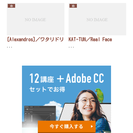
曲
曲
[Alexandros]／ワタリドリ
KAT-TUN／Real Face
...
...