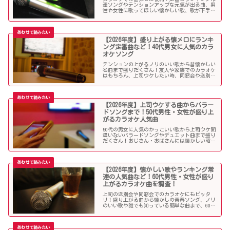
連ソングやテンションアップな元気が出る曲、男
性や女性に歌ってほしい懐かしい歌、歌が下手で
も歌いやすい曲、モテる曲など…。30代にウケる
カラオケ曲をご紹介します！
【2026年度】盛り上がる懐メロにランキ
ング定番曲など！40代男女に人気のカラ
オケソング
テンションの上がるノリのいい歌から昔懐かしい
名曲まで盛りだくさん！友人や家族でのカラオケ
はもちろん、上司ウケしたい時、同窓会や送別会
で40代男性女性に歌って欲しいかっこいい曲やグ
ッとくるようなカラオケソングを探している方も
必見のラインナップになっています！
【2026年度】上司ウケする曲からバラー
ドソングまで！50代男性・女性が盛り上
がるカラオケ人気曲
50代の男女に人気のかっこいい歌から上司ウケ間
違いないバラードソングやデュエット曲まで盛り
だくさん！おじさん・おばさんには懐かしい昭和
の名曲だらけのラインナップでランキング常連の
懐メロも多数。みんなが知っている曲は音痴でも
歌いやすく、送別会や同窓会などでも盛り上がる
はず！
【2026年度】懐かしい歌やランキング常
連の人気曲など！60代男性・女性が盛り
上がるカラオケ曲を調査！
上司の送別会や同窓会でのカラオケにもピッタ
リ！盛り上がる曲から懐かしの青春ソング、ノリ
のいい歌や誰でも知っている簡単な曲まで、60代
男女にウケる人気カラオケソングを調べましたの
でご紹介します！