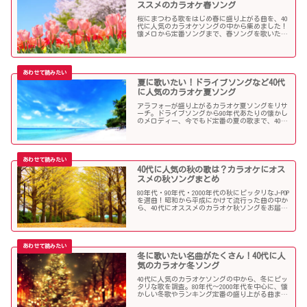
ススメのカラオケ春ソング
桜にまつわる歌をはじめ春に盛り上がる曲を、40
代に人気のカラオケソングの中から集めました！
懐メロから定番ソングまで、春ソングを歌いたい
人にオススメの内容になっています。
夏に歌いたい！ドライブソングなど40代
に人気のカラオケ夏ソング
アラフォーが盛り上がるカラオケ夏ソングをリサ
ーチ。ドライブソングから90年代あたりの懐かし
のメロディー、今でもド定番の夏の歌まで、40代
にオススメの夏ソングだらけになっています！
40代に人気の秋の歌は？カラオケにオス
スメの秋ソングまとめ
80年代・90年代・2000年代の秋にピッタリなJ-POP
を選曲！昭和から平成にかけて流行った曲の中か
ら、40代にオススメのカラオケ秋ソングをお届け
します！
冬に歌いたい名曲がたくさん！40代に人
気のカラオケ冬ソング
40代に人気のカラオケソングの中から、冬にピッ
タリな歌を調査。80年代〜2000年代を中心に、懐
かしい冬歌やランキング定番の盛り上がる曲まで
たくさん集めました！