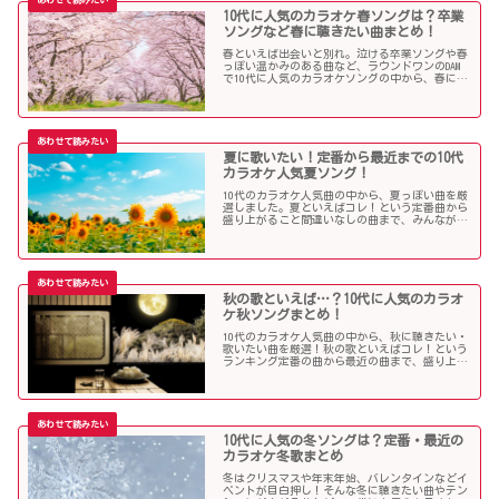
10代に人気のカラオケ春ソングは？卒業
ソングなど春に聴きたい曲まとめ！
春といえば出会いと別れ。泣ける卒業ソングや春
っぽい温かみのある曲など、ラウンドワンのDAM
で10代に人気のカラオケソングの中から、春に聴
きたい曲を独断で選んでみました！
夏に歌いたい！定番から最近までの10代
カラオケ人気夏ソング！
10代のカラオケ人気曲の中から、夏っぽい曲を厳
選しました。夏といえばコレ！という定番曲から
盛り上がること間違いなしの曲まで、みんなが選
んだ夏ソングをお届けします！
秋の歌といえば…？10代に人気のカラオ
ケ秋ソングまとめ！
10代のカラオケ人気曲の中から、秋に聴きたい・
歌いたい曲を厳選！秋の歌といえばコレ！という
ランキング定番の曲から最近の曲まで、盛り上が
る秋ソングNo.1的な歌を集めました！
10代に人気の冬ソングは？定番・最近の
カラオケ冬歌まとめ
冬はクリスマスや年末年始、バレンタインなどイ
ベントが目白押し！そんな冬に聴きたい曲やテン