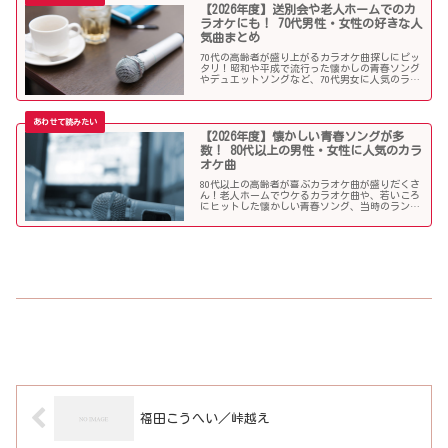
【2026年度】送別会や老人ホームでのカ
ラオケにも！ 70代男性・女性の好きな人
気曲まとめ
70代の高齢者が盛り上がるカラオケ曲探しにピッ
タリ！昭和や平成で流行った懐かしの青春ソング
やデュエットソングなど、70代男女に人気のラン
キング常連の歌いやすい曲が勢揃い！シニア層に
ウケる曲、老人に喜ばれる曲が詰まったラインナ
ップをご紹介します。
【2026年度】懐かしい青春ソングが多
数！ 80代以上の男性・女性に人気のカラ
オケ曲
80代以上の高齢者が喜ぶカラオケ曲が盛りだくさ
ん！老人ホームでウケるカラオケ曲や、若いころ
にヒットした懐かしい青春ソング、当時のランキ
ング常連曲など、高齢者の好きな歌をまとめまし
た！
福田こうへい／峠越え