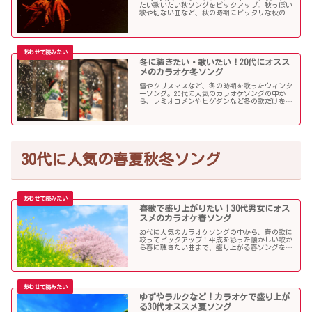
たい歌いたい秋ソングをピックアップ。秋っぽい
歌や切ない曲など、秋の時期にピッタリな秋の歌
をまとめました。
冬に聴きたい・歌いたい！20代にオスス
メのカラオケ冬ソング
雪やクリスマスなど、冬の時期を歌ったウィンタ
ーソング。20代に人気のカラオケソングの中か
ら、レミオロメンやヒゲダンなど冬の歌だけを個
人的判断で選んでみました！
30代に人気の春夏秋冬ソング
春歌で盛り上がりたい！30代男女にオス
スメのカラオケ春ソング
30代に人気のカラオケソングの中から、春の歌に
絞ってピックアップ！平成を彩った懐かしい歌か
ら春に聴きたい曲まで、盛り上がる春ソングを集
めました！
ゆずやラルクなど！カラオケで盛り上が
る30代オススメ夏ソング