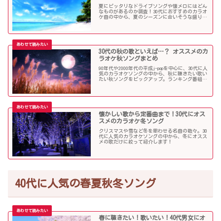
夏にピッタリなドライブソングや懐メロにはどん
なものがあるのか調査！30代におすすめのカラオ
ケ曲の中から、夏のシーズンに合いそうな盛り上
がる歌を選んでみましたので紹介します！
30代の秋の歌といえば…？ オススメのカ
ラオケ秋ソングまとめ
90年代や2000年代の平成j-popを中心に、30代に人
気のカラオケソングの中から、秋に聴きたい歌い
たい秋ソングをピックアップ。ランキング番組で
も見かける定番ソングが盛りだくさんです！
懐かしい歌から定番曲まで！30代にオス
スメのカラオケ冬ソング
クリスマスや雪など冬を思わせる名曲の数々。30
代に人気のカラオケソングの中から、冬にオスス
メの歌だけに絞って紹介します！
40代に人気の春夏秋冬ソング
春に聴きたい！歌いたい！40代男女にオ