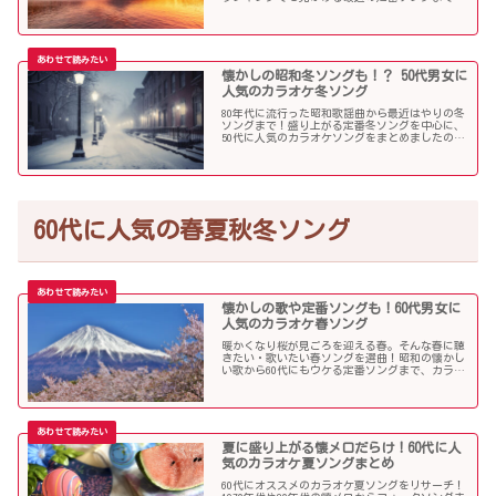
多くの歌を集めました！
懐かしの昭和冬ソングも！？ 50代男女に
人気のカラオケ冬ソング
80年代に流行った昭和歌謡曲から最近はやりの冬
ソングまで！盛り上がる定番冬ソングを中心に、
50代に人気のカラオケソングをまとめましたので
ご紹介します！
60代に人気の春夏秋冬ソング
懐かしの歌や定番ソングも！60代男女に
人気のカラオケ春ソング
暖かくなり桜が見ごろを迎える春。そんな春に聴
きたい・歌いたい春ソングを選曲！昭和の懐かし
い歌から60代にもウケる定番ソングまで、カラオ
ケで盛り上がること間違いなし！
夏に盛り上がる懐メロだらけ！60代に人
気のカラオケ夏ソングまとめ
60代にオススメのカラオケ夏ソングをリサーチ！