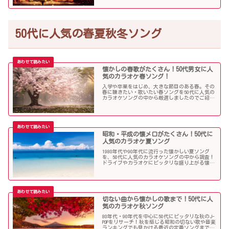
50代に人気の春夏秋冬ソング
懐かしの春歌がたくさん！50代男女に人
気のカラオケ春ソング！
入学や卒業をはじめ、大きな節目のある春。その
春に聴きたい・歌いたい春ソングを50代に人気の
カラオケソングの中から厳選しましたのでご紹介
します！
昭和・平成の懐メロがたくさん！50代に
人気のカラオケ夏ソング
1980年代や90年代に流行った懐かしい夏ソング
を、50代に人気のカラオケソングの中から調査！
ドライブやカラオケにピッタリな盛り上がる懐メ
ロがたくさん！
切ない曲から懐かしの歌まで！50代に人
気のカラオケ秋ソング
80年代・90年代を中心に50代にピッタリな秋のJ-
POPをリサーチ！秋を感じる昭和の切ない歌や音楽
ランキングでも見かける最近の定番ソングまで、