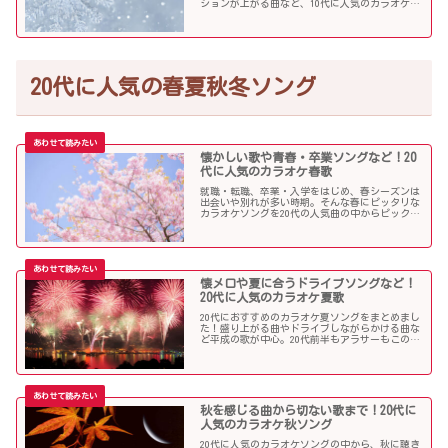
ションが上がる曲など、10代に人気のカラオケソ
ングの中からピックアップしました！
20代に人気の春夏秋冬ソング
懐かしい歌や青春・卒業ソングなど！20
代に人気のカラオケ春歌
就職・転職、卒業・入学をはじめ、春シーズンは
出会いや別れが多い時期。そんな春にピッタリな
カラオケソングを20代の人気曲の中からピックア
ップしました。「桜」を中心に盛り上がる歌の
数々を紹介します。
懐メロや夏に合うドライブソングなど！
20代に人気のカラオケ夏歌
20代におすすめのカラオケ夏ソングをまとめまし
た！盛り上がる曲やドライブしながらかける曲な
ど平成の歌が中心。20代前半もアラサーもこの曲
を選べば盛り上がること間違いなし！？
秋を感じる曲から切ない歌まで！20代に
人気のカラオケ秋ソング
20代に人気のカラオケソングの中から、秋に聴き