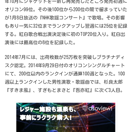
年10月にジャケットを一新し再発売したところ発売初週に
オリコン99位。その後100位から200位の間で留まっていた
が1月8日放送の『NHK歌謡コンサート』で歌唱。その影響
もあり一気に32位までランクアップし翌週には25位を記録
する。紅白歌合戦出演決定後に初のTOP20位入り。紅白出
演後には最高位の8位を記録した。
2014年7月には、出荷枚数が25万枚を突破しプラチナディ
スク認定。2014年9月29日付のオリコンシングルチャート
にて、200位以内のランクインが通算100週となった。100
週以上ランクインした男性演歌・歌謡曲では、杉良太郎
『すきま風』、すぎもとまさと『吾亦紅』に次ぐ3人目。