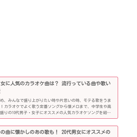
0代男女に人気のカラオケ曲は？ 流行っている曲や歌い
査
じめ、みんなで盛り上がりたい時や片思いの時、モテる歌をうま
利！カラオケでよく歌う定番ソングから懐メロまで、中学生や高
盛りの10代男子・女子にオススメの人気カラオケソングを紹介
行りの曲に懐かしのあの歌も！ 20代男女にオススメの