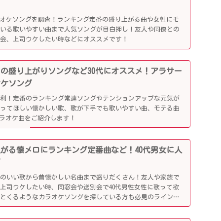
ラオケソングを調査！ランキング定番の盛り上がる曲や女性にモ
ている歌いやすい曲まで人気ソングが目白押し！友人や同僚との
別会、上司ウケしたい時などにオススメです！
かしの盛り上がりソングなど30代にオススメ！アラサー
オケソング
便利！定番のランキング常連ソングやテンションアップな元気が
歌ってほしい懐かしい歌、歌が下手でも歌いやすい曲、モテる曲
カラオケ曲をご紹介します！
り上がる懐メロにランキング定番曲など！40代男女に人
グ
リのいい歌から昔懐かしい名曲まで盛りだくさん！友人や家族で
上司ウケしたい時、同窓会や送別会で40代男性女性に歌って欲
ッとくるようなカラオケソングを探している方も必見のラインナ