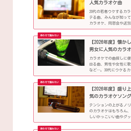
人気カラオケ曲
20代の若者ウケするカ
テる曲、みんなが知っ
カラオケ、同窓会や送
【2026年度】懐
男女に人気のカラ
カラオケでの曲探しに
出る曲、男性や女性に
など…。30代にウケる
【2026年度】盛
気のカラオケソン
テンションの上がるノ
のカラオケはもちろん、
しいかっこいい曲やグ
ップになっています！