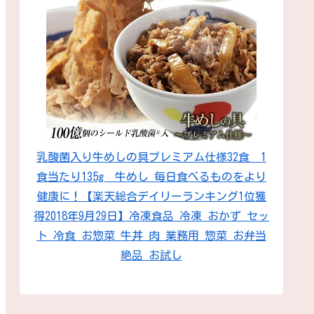
乳酸菌入り牛めしの具プレミアム仕様32食 1
食当たり135g 牛めし 毎日食べるものをより
健康に！【楽天総合デイリーランキング1位獲
得2018年9月29日】冷凍食品 冷凍 おかず セッ
ト 冷食 お惣菜 牛丼 肉 業務用 惣菜 お弁当
絶品 お試し