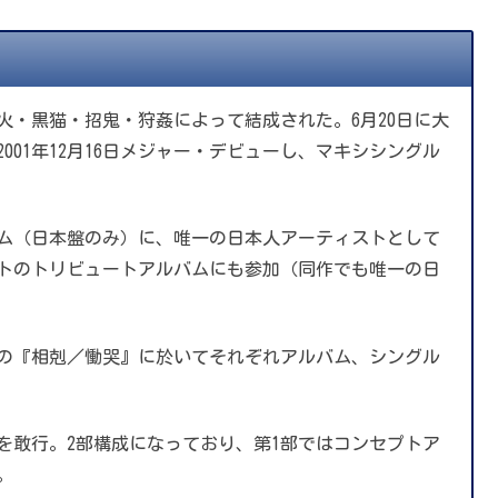
瞬火・黒猫・招鬼・狩姦によって結成された。6月20日に大
。2001年12月16日メジャー・デビューし、マキシシングル
バム（日本盤のみ）に、唯一の日本人アーティストとして
ストのトリビュートアルバムにも参加（同作でも唯一の日
ースの『相剋／慟哭』に於いてそれぞれアルバム、シングル
』を敢行。2部構成になっており、第1部ではコンセプトア
。