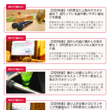
【2026年度】10代男女に人気のカラオケ
曲は？ 流行っている曲や歌いやすい曲な
どを調査
点数を出したい時をはじめ、みんなで盛り上がり
たい時や片思いの時、モテる歌をうまく歌いたい
時などに便利！カラオケでよく歌う定番ソングか
ら懐メロまで、中学生や高校生、大学生の青春真
っ盛りの10代男子・女子にオススメの人気カラオ
ケソングを紹介していきます。
【2026年度】流行りの曲に懐かしのあの
歌も！ 20代男女にオススメの人気カラオ
ケ曲
20代の若者ウケするカラオケソングを調査！ラン
キング定番の盛り上がる曲や女性にモテる曲、み
んなが知っている歌いやすい曲まで人気ソングが
目白押し！友人や同僚とのカラオケ、同窓会や送
別会、上司ウケしたい時などにオススメです！
【2026年度】懐かしの盛り上がりソング
など30代にオススメ！アラサー男女に人
気のカラオケソング
カラオケでの曲探しに便利！定番のランキング常
連ソングやテンションアップな元気が出る曲、男
性や女性に歌ってほしい懐かしい歌、歌が下手で
も歌いやすい曲、モテる曲など…。30代にウケる
カラオケ曲をご紹介します！
【2026年度】盛り上がる懐メロにランキ
ング定番曲など！40代男女に人気のカラ