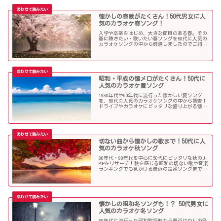
懐かしの春歌がたくさん！50代男女に人
気のカラオケ春ソング！
入学や卒業をはじめ、大きな節目のある春。その
春に聴きたい・歌いたい春ソングを50代に人気の
カラオケソングの中から厳選しましたのでご紹介
します！
昭和・平成の懐メロがたくさん！50代に
人気のカラオケ夏ソング
1980年代や90年代に流行った懐かしい夏ソング
を、50代に人気のカラオケソングの中から調査！
ドライブやカラオケにピッタリな盛り上がる懐メ
ロがたくさん！
切ない曲から懐かしの歌まで！50代に人
気のカラオケ秋ソング
80年代・90年代を中心に50代にピッタリな秋のJ-
POPをリサーチ！秋を感じる昭和の切ない歌や音楽
ランキングでも見かける最近の定番ソングまで、
多くの歌を集めました！
懐かしの昭和冬ソングも！？ 50代男女に
人気のカラオケ冬ソング
80年代に流行った昭和歌謡曲から最近はやりの冬