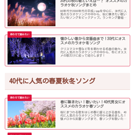
30代の秋の歌といえば…？ オススメのカ
ラオケ秋ソングまとめ
90年代や2000年代の平成j-popを中心に、30代に人
気のカラオケソングの中から、秋に聴きたい歌い
たい秋ソングをピックアップ。ランキング番組で
も見かける定番ソングが盛りだくさんです！
懐かしい歌から定番曲まで！30代にオス
スメのカラオケ冬ソング
クリスマスや雪など冬を思わせる名曲の数々。30
代に人気のカラオケソングの中から、冬にオスス
メの歌だけに絞って紹介します！
40代に人気の春夏秋冬ソング
春に聴きたい！歌いたい！40代男女にオ
ススメのカラオケ春ソング
桜にまつわる歌をはじめ春に盛り上がる曲を、40
代に人気のカラオケソングの中から集めました！
懐メロから定番ソングまで、春ソングを歌いたい
人にオススメの内容になっています。