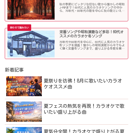
秋の季節にピッタリな切ない歌から懐かしの昭和
J-POPまで！60代に人気のカラオケソングの中か
ら、70年代・80年代の歌を中心に秋の歌といえば
コレというような秋歌を選曲しましたのでご紹介
します。
定番ソングや昭和演歌など多彩！60代オ
ススメのカラオケ冬ソング
70年代や80年代を中心に、60代に人気のカラオケ
冬ソングを調査！懐かしの昭和演歌から今でもよ
く聴く定番冬ソングまで、盛り上がる冬歌を集め
ました！
新着記事
夏祭りを彷彿！8月に歌いたいカラオ
ケオススメ曲
夏フェスの熱気を再現！カラオケで歌
いたい盛り上がる曲
夏気分全開！カラオケで盛り上がる夏