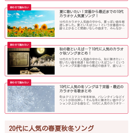
夏に歌いたい！定番から最近までの10代
カラオケ人気夏ソング！
10代のカラオケ人気曲の中から、夏っぽい曲を厳
選しました。夏といえばコレ！という定番曲から
盛り上がること間違いなしの曲まで、みんなが選
んだ夏ソングをお届けします！
秋の歌といえば…？10代に人気のカラオ
ケ秋ソングまとめ！
10代のカラオケ人気曲の中から、秋に聴きたい・
歌いたい曲を厳選！秋の歌といえばコレ！という
ランキング定番の曲から最近の曲まで、盛り上が
る秋ソングNo.1的な歌を集めました！
10代に人気の冬ソングは？定番・最近の
カラオケ冬歌まとめ
冬はクリスマスや年末年始、バレンタインなどイ
ベントが目白押し！そんな冬に聴きたい曲やテン
ションが上がる曲など、10代に人気のカラオケソ
ングの中からピックアップしました！
20代に人気の春夏秋冬ソング