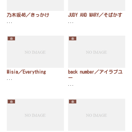
乃木坂46／きっかけ
JUDY AND MARY／そばかす
...
...
曲
曲
Misia／Everything
back number／アイラブユ
ー
...
...
曲
曲