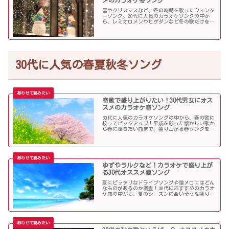
メのカラオケ冬ソング
雪やクリスマスなど、冬の時期を歌ったウィンタ
ーソング。20代に人気のカラオケソングの中か
ら、レミオロメンやヒゲダンなど冬の歌だけを個
人的判断で選んでみました！
30代に人気の春夏秋冬ソング
春歌で盛り上がりたい！30代男女にオス
スメのカラオケ春ソング
30代に人気のカラオケソングの中から、春の歌に
絞ってピックアップ！平成を彩った懐かしい歌か
ら春に聴きたい曲まで、盛り上がる春ソングを集
めました！
ゆずやラルクなど！カラオケで盛り上が
る30代オススメ夏ソング
夏にピッタリなドライブソングや懐メロにはどん
なものがあるのか調査！30代におすすめのカラオ
ケ曲の中から、夏のシーズンに合いそうな盛り上
がる歌を選んでみましたので紹介します！