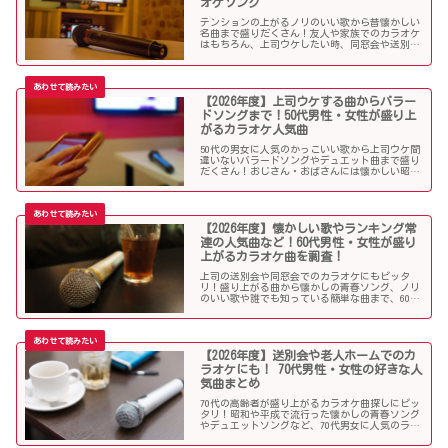
オケソング
テンションの上がるノリのいい歌から昔懐かしい
名曲まで盛りだくさん！友人や家族でのカラオケ
はもちろん、上司ウケしたい時、同窓会や送別会
で40代男性女性に歌って欲しいかっこいい曲やグ
ッとくるようなカラオケソングを探している方も
必見のラインナップになっています！
【2026年度】上司ウケする曲からバラー
ドソングまで！50代男性・女性が盛り上
がるカラオケ人気曲
50代の男女に人気のかっこいい歌から上司ウケ間
違いないバラードソングやデュエット曲まで盛り
だくさん！おじさん・おばさんには懐かしい昭和
の名曲だらけのラインナップでランキング常連の
懐メロも多数。みんなが知っている曲は音痴でも
歌いやすく、送別会や同窓会などでも盛り上がる
はず！
【2026年度】懐かしい歌やランキング常
連の人気曲など！60代男性・女性が盛り
上がるカラオケ曲を調査！
上司の送別会や同窓会でのカラオケにもピッタ
リ！盛り上がる曲から懐かしの青春ソング、ノリ
のいい歌や誰でも知っている簡単な曲まで、60代
男女にウケる人気カラオケソングを調べましたの
でご紹介します！
【2026年度】送別会や老人ホームでのカ
ラオケにも！ 70代男性・女性の好きな人
気曲まとめ
70代の高齢者が盛り上がるカラオケ曲探しにピッ
タリ！昭和や平成で流行った懐かしの青春ソング
やデュエットソングなど、70代男女に人気のラン
キング常連の歌いやすい曲が勢揃い！シニア層に
ウケる曲、老人に喜ばれる曲が詰まったラインナ