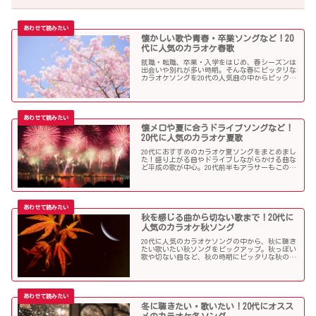
懐かしい歌や青春・卒業ソングなど！20
代に人気のカラオケ春歌
就職・転職、卒業・入学をはじめ、春シーズンは
出会いや別れが多い時期。そんな春にピッタリな
カラオケソングを20代の人気曲の中からピックア
ップしました。「桜」を中心に盛り上がる歌の
数々を紹介します。
懐メロや夏に合うドライブソングなど！
20代に人気のカラオケ夏歌
20代におすすめのカラオケ夏ソングをまとめまし
た！盛り上がる曲やドライブしながらかける曲な
ど平成の歌が中心。20代前半もアラサーもこの曲
を選べば盛り上がること間違いなし！？
秋を感じる曲から切ない歌まで！20代に
人気のカラオケ秋ソング
20代に人気のカラオケソングの中から、秋に聴き
たい歌いたい秋ソングをピックアップ。秋っぽい
歌や切ない曲など、秋の時期にピッタリな秋の歌
をまとめました。
冬に聴きたい・歌いたい！20代にオスス