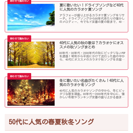
夏に歌いたい！ドライブソングなど40代
に人気のカラオケ夏ソング
アラフォーが盛り上がるカラオケ夏ソングをリサ
ーチ。ドライブソングから90年代あたりの懐かし
のメロディー、今でもド定番の夏の歌まで、40代
にオススメの夏ソングだらけになっています！
40代に人気の秋の歌は？カラオケにオス
スメの秋ソングまとめ
80年代・90年代・2000年代の秋にピッタリなJ-POP
を選曲！昭和から平成にかけて流行った曲の中か
ら、40代にオススメのカラオケ秋ソングをお届け
します！
冬に歌いたい名曲がたくさん！40代に人
気のカラオケ冬ソング
40代に人気のカラオケソングの中から、冬にピッ
タリな歌を調査。80年代〜2000年代を中心に、懐
かしい冬歌やランキング定番の盛り上がる曲まで
たくさん集めました！
50代に人気の春夏秋冬ソング