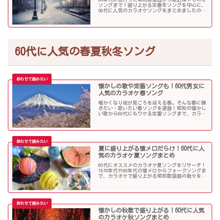
ソングまで！盛り上がる定番冬ソングを中心に、
50代に人気のカラオケソングをまとめましたので
ご紹介します！
60代に人気の春夏秋冬ソング
懐かしの歌や定番ソングも！60代男女に
人気のカラオケ春ソング
暖かくなり桜が見ごろを迎える春。そんな春に聴
きたい・歌いたい春ソングを選曲！昭和の懐かし
い歌から60代にもウケる定番ソングまで、カラオ
ケで盛り上がること間違いなし！
夏に盛り上がる懐メロだらけ！60代に人
気のカラオケ夏ソングまとめ
60代にオススメのカラオケ夏ソングをリサーチ！
1970年代や80年代の懐メロからフォークソングま
で、カラオケで盛り上がる昭和歌謡曲の数々を取
り上げました。
懐かしの秋歌で盛り上がる！60代に人気
のカラオケ秋ソングまとめ