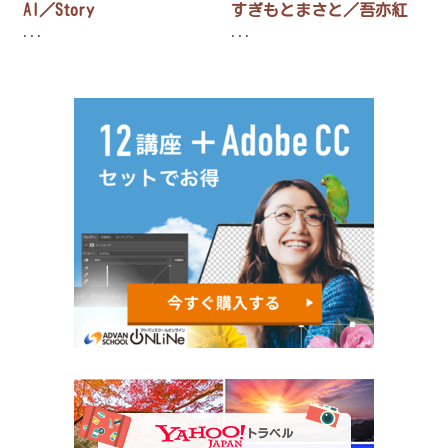
AI／Story
すぎもとまさと／吾亦紅
...
...