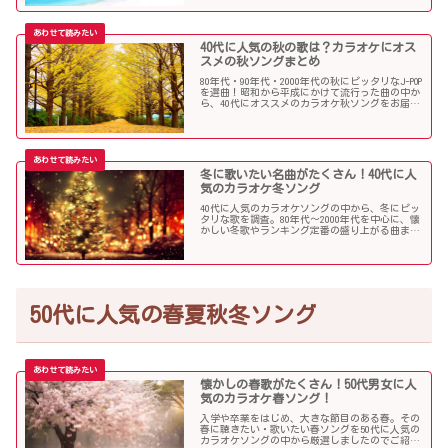
40代に人気の秋の歌は？カラオケにオス
スメの秋ソングまとめ
80年代・90年代・2000年代の秋にピッタリなJ-POP
を選曲！昭和から平成にかけて流行った曲の中か
ら、40代にオススメのカラオケ秋ソングをお届け
します！
冬に歌いたい名曲がたくさん！40代に人
気のカラオケ冬ソング
40代に人気のカラオケソングの中から、冬にピッ
タリな歌を調査。80年代〜2000年代を中心に、懐
かしい冬歌やランキング定番の盛り上がる曲まで
たくさん集めました！
50代に人気の春夏秋冬ソング
懐かしの春歌がたくさん！50代男女に人
気のカラオケ春ソング！
入学や卒業をはじめ、大きな節目のある春。その
春に聴きたい・歌いたい春ソングを50代に人気の
カラオケソングの中から厳選しましたのでご紹介