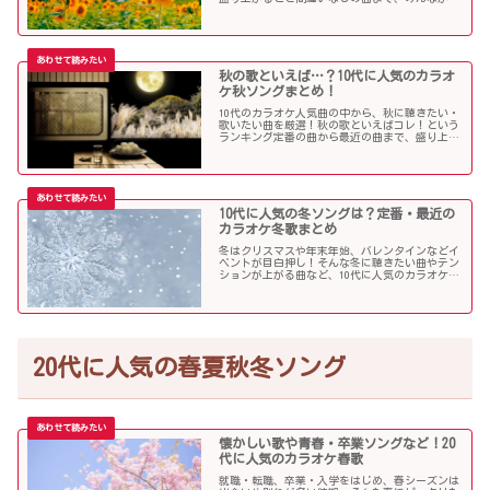
んだ夏ソングをお届けします！
秋の歌といえば…？10代に人気のカラオ
ケ秋ソングまとめ！
10代のカラオケ人気曲の中から、秋に聴きたい・
歌いたい曲を厳選！秋の歌といえばコレ！という
ランキング定番の曲から最近の曲まで、盛り上が
る秋ソングNo.1的な歌を集めました！
10代に人気の冬ソングは？定番・最近の
カラオケ冬歌まとめ
冬はクリスマスや年末年始、バレンタインなどイ
ベントが目白押し！そんな冬に聴きたい曲やテン
ションが上がる曲など、10代に人気のカラオケソ
ングの中からピックアップしました！
20代に人気の春夏秋冬ソング
懐かしい歌や青春・卒業ソングなど！20
代に人気のカラオケ春歌
就職・転職、卒業・入学をはじめ、春シーズンは