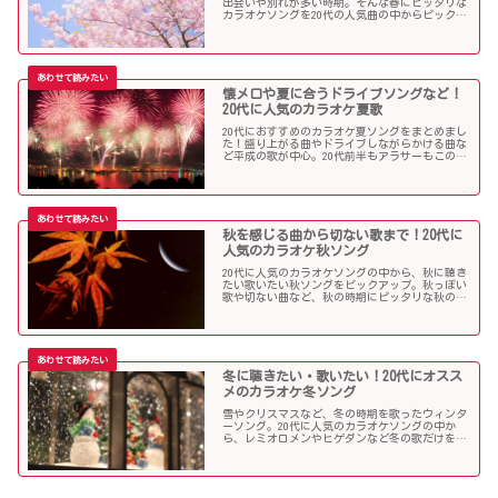
出会いや別れが多い時期。そんな春にピッタリな
カラオケソングを20代の人気曲の中からピックア
ップしました。「桜」を中心に盛り上がる歌の
数々を紹介します。
懐メロや夏に合うドライブソングなど！
20代に人気のカラオケ夏歌
20代におすすめのカラオケ夏ソングをまとめまし
た！盛り上がる曲やドライブしながらかける曲な
ど平成の歌が中心。20代前半もアラサーもこの曲
を選べば盛り上がること間違いなし！？
秋を感じる曲から切ない歌まで！20代に
人気のカラオケ秋ソング
20代に人気のカラオケソングの中から、秋に聴き
たい歌いたい秋ソングをピックアップ。秋っぽい
歌や切ない曲など、秋の時期にピッタリな秋の歌
をまとめました。
冬に聴きたい・歌いたい！20代にオスス
メのカラオケ冬ソング
雪やクリスマスなど、冬の時期を歌ったウィンタ
ーソング。20代に人気のカラオケソングの中か
ら、レミオロメンやヒゲダンなど冬の歌だけを個
人的判断で選んでみました！