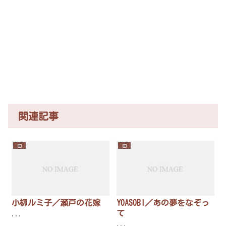
関連記事
曲
曲
小柳ルミ子／瀬戸の花嫁
YOASOBI／あの夢をなぞっ
て
...
...