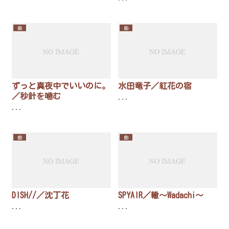
曲
曲
ずっと真夜中でいいのに。
水田竜子／紅花の宿
／秒針を噛む
...
...
曲
曲
DISH//／沈丁花
SPYAIR／轍〜Wadachi〜
...
...