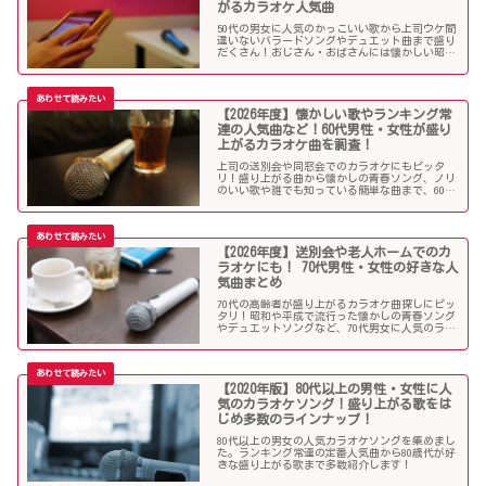
がるカラオケ人気曲
50代の男女に人気のかっこいい歌から上司ウケ間
違いないバラードソングやデュエット曲まで盛り
だくさん！おじさん・おばさんには懐かしい昭和
の名曲だらけのラインナップでランキング常連の
懐メロも多数。みんなが知っている曲は音痴でも
歌いやすく、送別会や同窓会などでも盛り上がる
はず！
【2026年度】懐かしい歌やランキング常
連の人気曲など！60代男性・女性が盛り
上がるカラオケ曲を調査！
上司の送別会や同窓会でのカラオケにもピッタ
リ！盛り上がる曲から懐かしの青春ソング、ノリ
のいい歌や誰でも知っている簡単な曲まで、60代
男女にウケる人気カラオケソングを調べましたの
でご紹介します！
【2026年度】送別会や老人ホームでのカ
ラオケにも！ 70代男性・女性の好きな人
気曲まとめ
70代の高齢者が盛り上がるカラオケ曲探しにピッ
タリ！昭和や平成で流行った懐かしの青春ソング
やデュエットソングなど、70代男女に人気のラン
キング常連の歌いやすい曲が勢揃い！シニア層に
ウケる曲、老人に喜ばれる曲が詰まったラインナ
ップをご紹介します。
【2020年版】80代以上の男性・女性に人
気のカラオケソング！盛り上がる歌をは
じめ多数のラインナップ！
80代以上の男女の人気カラオケソングを集めまし
た。ランキング常連の定番人気曲から80歳代が好
きな盛り上がる歌まで多数紹介します！