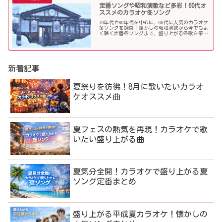
定番ソングや昭和演歌など多彩！60代オ
ススメのカラオケ冬ソング
70年代や80年代を中心に、60代に人気のカラオケ
冬ソングを調査！懐かしの昭和演歌から今でもよ
く聴く定番冬ソングまで、盛り上がる冬歌を集め
ました！
新着記事
夏祭りを彷彿！8月に歌いたいカラオ
ケオススメ曲
夏フェスの熱気を再現！カラオケで歌
いたい盛り上がる曲
夏気分全開！カラオケで盛り上がる夏
ソング定番まとめ
盛り上がる平成夏カラオケ！懐かしの