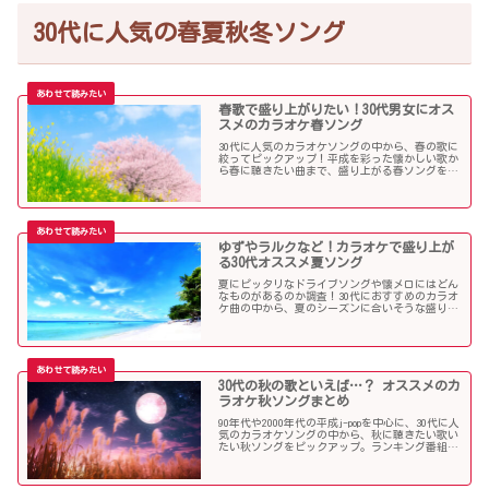
30代に人気の春夏秋冬ソング
春歌で盛り上がりたい！30代男女にオス
スメのカラオケ春ソング
30代に人気のカラオケソングの中から、春の歌に
絞ってピックアップ！平成を彩った懐かしい歌か
ら春に聴きたい曲まで、盛り上がる春ソングを集
めました！
ゆずやラルクなど！カラオケで盛り上が
る30代オススメ夏ソング
夏にピッタリなドライブソングや懐メロにはどん
なものがあるのか調査！30代におすすめのカラオ
ケ曲の中から、夏のシーズンに合いそうな盛り上
がる歌を選んでみましたので紹介します！
30代の秋の歌といえば…？ オススメのカ
ラオケ秋ソングまとめ
90年代や2000年代の平成j-popを中心に、30代に人
気のカラオケソングの中から、秋に聴きたい歌い
たい秋ソングをピックアップ。ランキング番組で
も見かける定番ソングが盛りだくさんです！