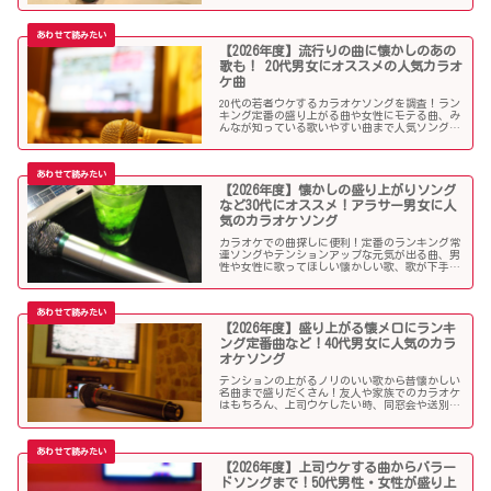
ら懐メロまで、中学生や高校生、大学生の青春真
っ盛りの10代男子・女子にオススメの人気カラオ
ケソングを紹介していきます。
【2026年度】流行りの曲に懐かしのあの
歌も！ 20代男女にオススメの人気カラオ
ケ曲
20代の若者ウケするカラオケソングを調査！ラン
キング定番の盛り上がる曲や女性にモテる曲、み
んなが知っている歌いやすい曲まで人気ソングが
目白押し！友人や同僚とのカラオケ、同窓会や送
別会、上司ウケしたい時などにオススメです！
【2026年度】懐かしの盛り上がりソング
など30代にオススメ！アラサー男女に人
気のカラオケソング
カラオケでの曲探しに便利！定番のランキング常
連ソングやテンションアップな元気が出る曲、男
性や女性に歌ってほしい懐かしい歌、歌が下手で
も歌いやすい曲、モテる曲など…。30代にウケる
カラオケ曲をご紹介します！
【2026年度】盛り上がる懐メロにランキ
ング定番曲など！40代男女に人気のカラ
オケソング
テンションの上がるノリのいい歌から昔懐かしい
名曲まで盛りだくさん！友人や家族でのカラオケ
はもちろん、上司ウケしたい時、同窓会や送別会
で40代男性女性に歌って欲しいかっこいい曲やグ
ッとくるようなカラオケソングを探している方も
必見のラインナップになっています！
【2026年度】上司ウケする曲からバラー
ドソングまで！50代男性・女性が盛り上