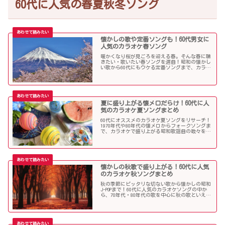
60代に人気の春夏秋冬ソング
懐かしの歌や定番ソングも！60代男女に
人気のカラオケ春ソング
暖かくなり桜が見ごろを迎える春。そんな春に聴
きたい・歌いたい春ソングを選曲！昭和の懐かし
い歌から60代にもウケる定番ソングまで、カラオ
ケで盛り上がること間違いなし！
夏に盛り上がる懐メロだらけ！60代に人
気のカラオケ夏ソングまとめ
60代にオススメのカラオケ夏ソングをリサーチ！
1970年代や80年代の懐メロからフォークソングま
で、カラオケで盛り上がる昭和歌謡曲の数々を取
り上げました。
懐かしの秋歌で盛り上がる！60代に人気
のカラオケ秋ソングまとめ
秋の季節にピッタリな切ない歌から懐かしの昭和
J-POPまで！60代に人気のカラオケソングの中か
ら、70年代・80年代の歌を中心に秋の歌といえば
コレというような秋歌を選曲しましたのでご紹介
します。