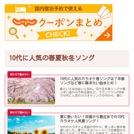
10代に人気の春夏秋冬ソング
10代に人気のカラオケ春ソングは？卒業
ソングなど春に聴きたい曲まとめ！
春といえば出会いと別れ。泣ける卒業ソングや春
っぽい温かみのある曲など、ラウンドワンのDAM
で10代に人気のカラオケソングの中から、春に聴
きたい曲を独断で選んでみました！
夏に歌いたい！定番から最近までの10代
カラオケ人気夏ソング！
10代のカラオケ人気曲の中から、夏っぽい曲を厳
選しました。夏といえばコレ！という定番曲から
盛り上がること間違いなしの曲まで、みんなが選