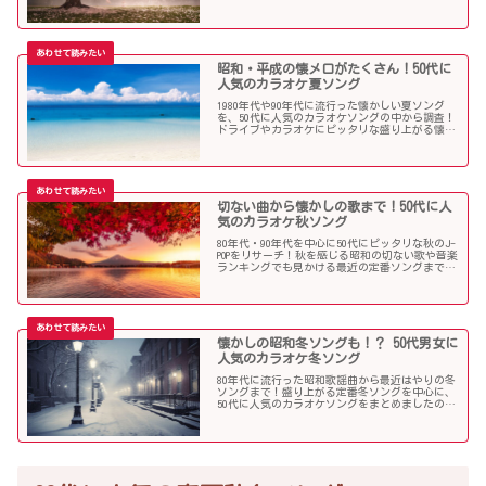
します！
昭和・平成の懐メロがたくさん！50代に
人気のカラオケ夏ソング
1980年代や90年代に流行った懐かしい夏ソング
を、50代に人気のカラオケソングの中から調査！
ドライブやカラオケにピッタリな盛り上がる懐メ
ロがたくさん！
切ない曲から懐かしの歌まで！50代に人
気のカラオケ秋ソング
80年代・90年代を中心に50代にピッタリな秋のJ-
POPをリサーチ！秋を感じる昭和の切ない歌や音楽
ランキングでも見かける最近の定番ソングまで、
多くの歌を集めました！
懐かしの昭和冬ソングも！？ 50代男女に
人気のカラオケ冬ソング
80年代に流行った昭和歌謡曲から最近はやりの冬
ソングまで！盛り上がる定番冬ソングを中心に、
50代に人気のカラオケソングをまとめましたので
ご紹介します！