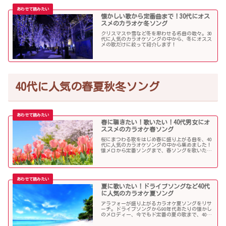
懐かしい歌から定番曲まで！30代にオス
スメのカラオケ冬ソング
クリスマスや雪など冬を思わせる名曲の数々。30
代に人気のカラオケソングの中から、冬にオスス
メの歌だけに絞って紹介します！
40代に人気の春夏秋冬ソング
春に聴きたい！歌いたい！40代男女にオ
ススメのカラオケ春ソング
桜にまつわる歌をはじめ春に盛り上がる曲を、40
代に人気のカラオケソングの中から集めました！
懐メロから定番ソングまで、春ソングを歌いたい
人にオススメの内容になっています。
夏に歌いたい！ドライブソングなど40代
に人気のカラオケ夏ソング
アラフォーが盛り上がるカラオケ夏ソングをリサ
ーチ。ドライブソングから90年代あたりの懐かし
のメロディー、今でもド定番の夏の歌まで、40代
にオススメの夏ソングだらけになっています！