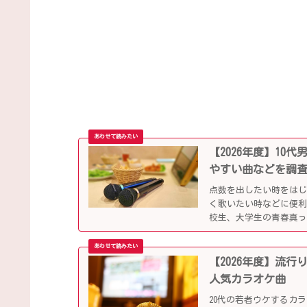
【2026年度】1
やすい曲などを調
点数を出したい時をは
く歌いたい時などに便
校生、大学生の青春真っ
していきます。
【2026年度】流
人気カラオケ曲
20代の若者ウケするカ