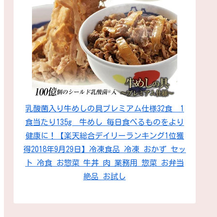
乳酸菌入り牛めしの具プレミアム仕様32食 1
食当たり135g 牛めし 毎日食べるものをより
健康に！【楽天総合デイリーランキング1位獲
得2018年9月29日】冷凍食品 冷凍 おかず セッ
ト 冷食 お惣菜 牛丼 肉 業務用 惣菜 お弁当
絶品 お試し