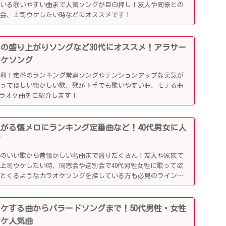
ている歌いやすい曲まで人気ソングが目白押し！友人や同僚との
別会、上司ウケしたい時などにオススメです！
かしの盛り上がりソングなど30代にオススメ！アラサー
オケソング
便利！定番のランキング常連ソングやテンションアップな元気が
歌ってほしい懐かしい歌、歌が下手でも歌いやすい曲、モテる曲
カラオケ曲をご紹介します！
り上がる懐メロにランキング定番曲など！40代男女に人
グ
リのいい歌から昔懐かしい名曲まで盛りだくさん！友人や家族で
上司ウケしたい時、同窓会や送別会で40代男性女性に歌って欲
ッとくるようなカラオケソングを探している方も必見のラインナ
司ウケする曲からバラードソングまで！50代男性・女性
オケ人気曲