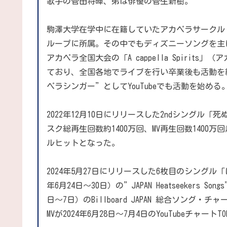
歌手の菅田将暉、弟は俳優の菅生新樹。
駒澤大学在学中に在籍していたアカペラサークル
ループに所属。その中でもディズニーソングを主
アカペラ全国大会の「A cappella Spirits
ており、全国各地でライブを行い卒業後も活動を続
ペラシンガー”としてYouTubeでも活動を始める
2022年12月10日にリリースした2ndシングル
スク総再生回数約1400万回、MV再生回数1400万回
ルヒットとなった。
2024年5月27日にリリースした6枚目のシングル「
年6月24日〜30日）の”JAPAN Heatseekers S
日〜7日）のBillboard JAPAN 総合ソング・チ
MVが2024年6月28日〜7月4日のYouTubeチャ