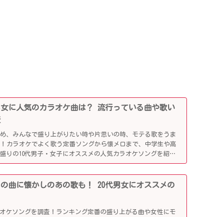
0代男女に人気のカラオケ曲は？ 流行っている曲や歌い
査
じめ、みんなで盛り上がりたい時や片思いの時、モテる歌をうま
利！カラオケでよく歌う定番ソングから懐メロまで、中学生や高
盛りの10代男子・女子にオススメの人気カラオケソングを紹介
行りの曲に懐かしのあの歌も！ 20代男女にオススメの
ラオケソングを調査！ランキング定番の盛り上がる曲や女性にモ