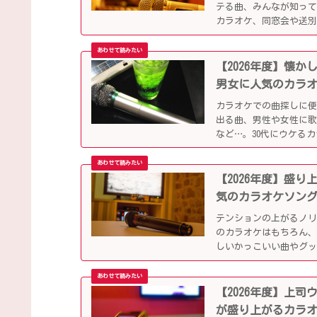
テる曲、みんなが知っ
カラオケ、同窓会や送
【2026年度】懐
男女に人気のカラ
カラオケでの曲探しに
出る曲、男性や女性に
など…。30代にウケる
【2026年度】盛
気のカラオケソン
テンションの上がるノ
のカラオケはもちろん、
しいかっこいい曲やグ
ップになっています！
【2026年度】上
が盛り上がるカラ