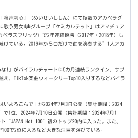
「鳴声刺心」（めいせいししん）にて複数のアカペラグ
に歌う男女4声グループ「ケミカルテット」はアマチュア
」（アカペラスプリッツ）で2年連続優勝（2017年・2018年）し
けている。2019年から口だけで曲を演奏する”1人アカ
。
「死ぬな!」がバイラルチャートに5カ月連続ランクイン、サブ
越え、TikTok楽曲ウィークリーTop10入りするなどバイラ
はいよろこんで」が2024年7月3日公開（集計期間：2024
ongs”で1位、2024年7月10日公開（集計期間：2024年7月1
ャート“JAPAN Hot 100”初のトップ20内に入った。また、
ートTOP100で2位に入るなど大きな注目を浴びている。