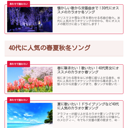
懐かしい歌から定番曲まで！30代にオス
スメのカラオケ冬ソング
クリスマスや雪など冬を思わせる名曲の数々。30
代に人気のカラオケソングの中から、冬にオスス
メの歌だけに絞って紹介します！
40代に人気の春夏秋冬ソング
春に聴きたい！歌いたい！40代男女にオ
ススメのカラオケ春ソング
桜にまつわる歌をはじめ春に盛り上がる曲を、40
代に人気のカラオケソングの中から集めました！
懐メロから定番ソングまで、春ソングを歌いたい
人にオススメの内容になっています。
夏に歌いたい！ドライブソングなど40代
に人気のカラオケ夏ソング
アラフォーが盛り上がるカラオケ夏ソングをリサ
ーチ。ドライブソングから90年代あたりの懐かし
のメロディー、今でもド定番の夏の歌まで、40代
にオススメの夏ソングだらけになっています！