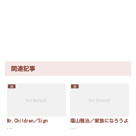
関連記事
曲
曲
Mr.Children／Sign
福山雅治／家族になろうよ
...
...