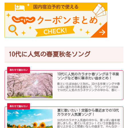
10代に人気の春夏秋冬ソング
10代に人気のカラオケ春ソングは？卒業
ソングなど春に聴きたい曲まとめ！
春といえば出会いと別れ。泣ける卒業ソングや春
っぽい温かみのある曲など、ラウンドワンのDAM
で10代に人気のカラオケソングの中から、春に聴
きたい曲を独断で選んでみました！
夏に歌いたい！定番から最近までの10代
カラオケ人気夏ソング！
10代のカラオケ人気曲の中から、夏っぽい曲を厳
選しました。夏といえばコレ！という定番曲から
盛り上がること間違いなしの曲まで、みんなが選