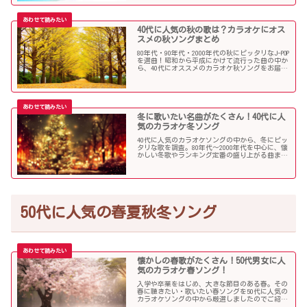
40代に人気の秋の歌は？カラオケにオス
スメの秋ソングまとめ
80年代・90年代・2000年代の秋にピッタリなJ-POP
を選曲！昭和から平成にかけて流行った曲の中か
ら、40代にオススメのカラオケ秋ソングをお届け
します！
冬に歌いたい名曲がたくさん！40代に人
気のカラオケ冬ソング
40代に人気のカラオケソングの中から、冬にピッ
タリな歌を調査。80年代〜2000年代を中心に、懐
かしい冬歌やランキング定番の盛り上がる曲まで
たくさん集めました！
50代に人気の春夏秋冬ソング
懐かしの春歌がたくさん！50代男女に人
気のカラオケ春ソング！
入学や卒業をはじめ、大きな節目のある春。その
春に聴きたい・歌いたい春ソングを50代に人気の
カラオケソングの中から厳選しましたのでご紹介
します！