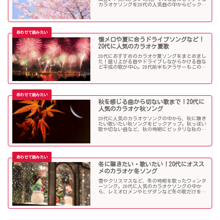
カラオケソングを20代の人気曲の中からピックア
ップしました。「桜」を中心に盛り上がる歌の
数々を紹介します。
懐メロや夏に合うドライブソングなど！
20代に人気のカラオケ夏歌
20代におすすめのカラオケ夏ソングをまとめまし
た！盛り上がる曲やドライブしながらかける曲な
ど平成の歌が中心。20代前半もアラサーもこの曲
を選べば盛り上がること間違いなし！？
秋を感じる曲から切ない歌まで！20代に
人気のカラオケ秋ソング
20代に人気のカラオケソングの中から、秋に聴き
たい歌いたい秋ソングをピックアップ。秋っぽい
歌や切ない曲など、秋の時期にピッタリな秋の歌
をまとめました。
冬に聴きたい・歌いたい！20代にオスス
メのカラオケ冬ソング
雪やクリスマスなど、冬の時期を歌ったウィンタ
ーソング。20代に人気のカラオケソングの中か
ら、レミオロメンやヒゲダンなど冬の歌だけを個
人的判断で選んでみました！