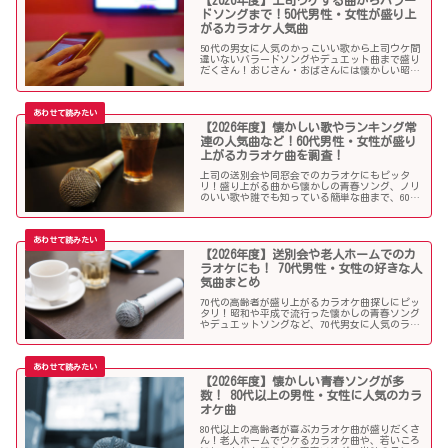
【2026年度】上司ウケする曲からバラー
ドソングまで！50代男性・女性が盛り上
がるカラオケ人気曲
50代の男女に人気のかっこいい歌から上司ウケ間
違いないバラードソングやデュエット曲まで盛り
だくさん！おじさん・おばさんには懐かしい昭和
の名曲だらけのラインナップでランキング常連の
懐メロも多数。みんなが知っている曲は音痴でも
歌いやすく、送別会や同窓会などでも盛り上がる
はず！
【2026年度】懐かしい歌やランキング常
連の人気曲など！60代男性・女性が盛り
上がるカラオケ曲を調査！
上司の送別会や同窓会でのカラオケにもピッタ
リ！盛り上がる曲から懐かしの青春ソング、ノリ
のいい歌や誰でも知っている簡単な曲まで、60代
男女にウケる人気カラオケソングを調べましたの
でご紹介します！
【2026年度】送別会や老人ホームでのカ
ラオケにも！ 70代男性・女性の好きな人
気曲まとめ
70代の高齢者が盛り上がるカラオケ曲探しにピッ
タリ！昭和や平成で流行った懐かしの青春ソング
やデュエットソングなど、70代男女に人気のラン
キング常連の歌いやすい曲が勢揃い！シニア層に
ウケる曲、老人に喜ばれる曲が詰まったラインナ
ップをご紹介します。
【2026年度】懐かしい青春ソングが多
数！ 80代以上の男性・女性に人気のカラ
オケ曲
80代以上の高齢者が喜ぶカラオケ曲が盛りだくさ
ん！老人ホームでウケるカラオケ曲や、若いころ