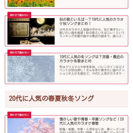
んだ夏ソングをお届けします！
秋の歌といえば…？10代に人気のカラオ
ケ秋ソングまとめ！
10代のカラオケ人気曲の中から、秋に聴きたい・
歌いたい曲を厳選！秋の歌といえばコレ！という
ランキング定番の曲から最近の曲まで、盛り上が
る秋ソングNo.1的な歌を集めました！
10代に人気の冬ソングは？定番・最近の
カラオケ冬歌まとめ
冬はクリスマスや年末年始、バレンタインなどイ
ベントが目白押し！そんな冬に聴きたい曲やテン
ションが上がる曲など、10代に人気のカラオケソ
ングの中からピックアップしました！
20代に人気の春夏秋冬ソング
懐かしい歌や青春・卒業ソングなど！20
代に人気のカラオケ春歌
就職・転職、卒業・入学をはじめ、春シーズンは
出会いや別れが多い時期。そんな春にピッタリな