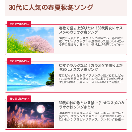
30代に人気の春夏秋冬ソング
春歌で盛り上がりたい！30代男女にオス
スメのカラオケ春ソング
30代に人気のカラオケソングの中から、春の歌に
絞ってピックアップ！平成を彩った懐かしい歌か
ら春に聴きたい曲まで、盛り上がる春ソングを集
めました！
ゆずやラルクなど！カラオケで盛り上が
る30代オススメ夏ソング
夏にピッタリなドライブソングや懐メロにはどん
なものがあるのか調査！30代におすすめのカラオ
ケ曲の中から、夏のシーズンに合いそうな盛り上
がる歌を選んでみましたので紹介します！
30代の秋の歌といえば…？ オススメのカ
ラオケ秋ソングまとめ
90年代や2000年代の平成j-popを中心に、30代に人
気のカラオケソングの中から、秋に聴きたい歌い
たい秋ソングをピックアップ。ランキング番組で
も見かける定番ソングが盛りだくさんです！