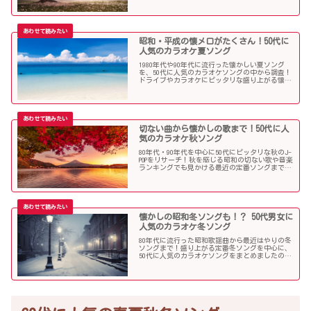
昭和・平成の懐メロがたくさん！50代に
人気のカラオケ夏ソング
1980年代や90年代に流行った懐かしい夏ソング
を、50代に人気のカラオケソングの中から調査！
ドライブやカラオケにピッタリな盛り上がる懐メ
ロがたくさん！
切ない曲から懐かしの歌まで！50代に人
気のカラオケ秋ソング
80年代・90年代を中心に50代にピッタリな秋のJ-
POPをリサーチ！秋を感じる昭和の切ない歌や音楽
ランキングでも見かける最近の定番ソングまで、
多くの歌を集めました！
懐かしの昭和冬ソングも！？ 50代男女に
人気のカラオケ冬ソング
80年代に流行った昭和歌謡曲から最近はやりの冬
ソングまで！盛り上がる定番冬ソングを中心に、
50代に人気のカラオケソングをまとめましたので
ご紹介します！