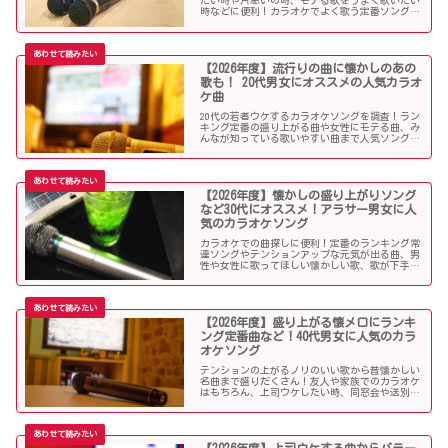
たい時や片思いの時、モテる歌をうまく歌いたい
時などに便利！カラオケでよく歌う定番ソングか
ら懐メロまで、中学生や高校生、大学生の青春真
っ盛りの10代男子・女子にオススメの人気カラオ
ケソングを紹介していきます。
【2026年度】流行りの曲に懐かしのあの
歌も！ 20代男女にオススメの人気カラオ
ケ曲
20代の若者ウケするカラオケソングを調査！ラン
キング定番の盛り上がる曲や女性にモテる曲、み
んなが知っている歌いやすい曲まで人気ソングが
目白押し！友人や同僚とのカラオケ、同窓会や送
別会、上司ウケしたい時などにオススメです！
【2026年度】懐かしの盛り上がりソング
など30代にオススメ！アラサー男女に人
気のカラオケソング
カラオケでの曲探しに便利！定番のランキング常
連ソングやテンションアップな元気が出る曲、男
性や女性に歌ってほしい懐かしい歌、歌が下手で
も歌いやすい曲、モテる曲など…。30代にウケる
カラオケ曲をご紹介します！
【2026年度】盛り上がる懐メロにランキ
ング定番曲など！40代男女に人気のカラ
オケソング
テンションの上がるノリのいい歌から昔懐かしい
名曲まで盛りだくさん！友人や家族でのカラオケ
はもちろん、上司ウケしたい時、同窓会や送別会
で40代男性女性に歌って欲しいかっこいい曲やグ
ッとくるようなカラオケソングを探している方も
必見のラインナップになっています！