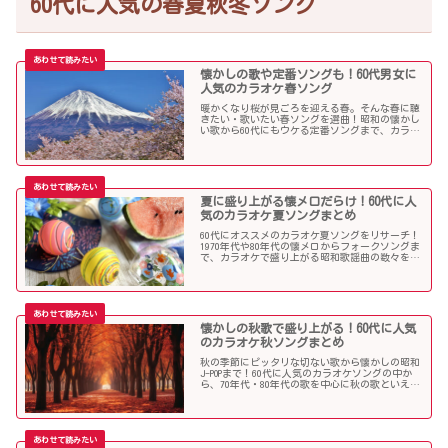
60代に人気の春夏秋冬ソング
懐かしの歌や定番ソングも！60代男女に
人気のカラオケ春ソング
暖かくなり桜が見ごろを迎える春。そんな春に聴
きたい・歌いたい春ソングを選曲！昭和の懐かし
い歌から60代にもウケる定番ソングまで、カラオ
ケで盛り上がること間違いなし！
夏に盛り上がる懐メロだらけ！60代に人
気のカラオケ夏ソングまとめ
60代にオススメのカラオケ夏ソングをリサーチ！
1970年代や80年代の懐メロからフォークソングま
で、カラオケで盛り上がる昭和歌謡曲の数々を取
り上げました。
懐かしの秋歌で盛り上がる！60代に人気
のカラオケ秋ソングまとめ
秋の季節にピッタリな切ない歌から懐かしの昭和
J-POPまで！60代に人気のカラオケソングの中か
ら、70年代・80年代の歌を中心に秋の歌といえば
コレというような秋歌を選曲しましたのでご紹介
します。