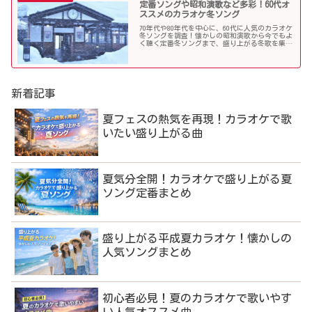
定番ソングや昭和演歌など多彩！60代オ
ススメのカラオケ冬ソング
70年代や80年代を中心に、60代に人気のカラオケ
冬ソングを調査！懐かしの昭和演歌から今でもよ
く聴く定番冬ソングまで、盛り上がる冬歌を集め
ました！
新着記事
夏フェスの熱気を再現！カラオケで歌
いたい盛り上がる曲
夏気分全開！カラオケで盛り上がる夏
ソング定番まとめ
盛り上がる平成夏カラオケ！懐かしの
人気ソングまとめ
初心者必見！夏のカラオケで歌いやす
い人気オススメ曲