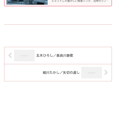
にヒットした懐かしい青春ソング、当時のランキ
ング常連曲など、高齢者の好きな歌をまとめまし
た！
五木ひろし／長良川艶歌
細川たかし／矢切の渡し