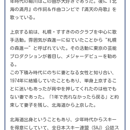
年時代の細川はこの曲が大好きであった。後に『北
海の満月』の作詞＆作曲コンビで『満天の舟歌』を
歌っている。
上京する前は、札幌・すすきののクラブを中心に歌
手活動。雰囲気が森進一に似ていたことから“札幌
の森進一”と呼ばれていた。その活動に東京の芸能
プロダクションが着目し、メジャーデビューを勧め
る。
この下積み時代にのちに妻となる女性と知り合い、
1974年に結婚していたこともあり、単身上京するこ
とに迷いもあったが背中を押してくれたのは他でも
ない妻であった。「1年で売れなかったら戻る」と約
束して妻子を残し、北海道から上京した。
北海道出身ということもあり、少年時代からスキー
を得意にしていて、全日本スキー連盟（SAJ）公認ス