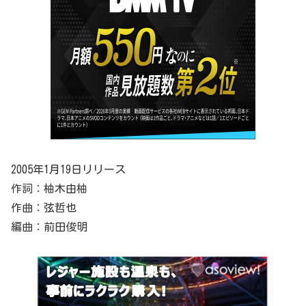
2005年1月19日リリース
作詞：柚木由柚
作曲：弦哲也
編曲：前田俊明