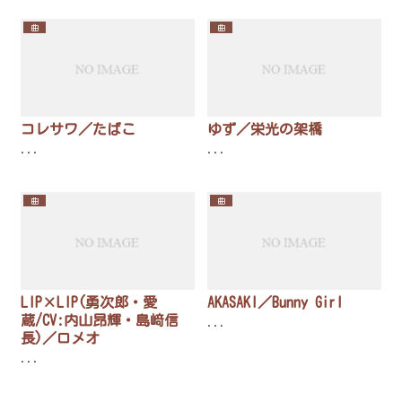
曲
曲
コレサワ／たばこ
ゆず／栄光の架橋
...
...
曲
曲
LIP×LIP(勇次郎・愛
AKASAKI／Bunny Girl
蔵/CV:内山昂輝・島﨑信
...
長)／ロメオ
...