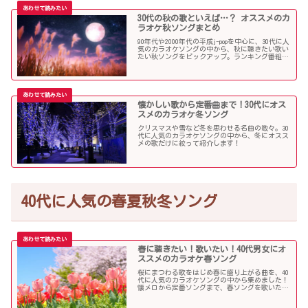
30代の秋の歌といえば…？ オススメのカ
ラオケ秋ソングまとめ
90年代や2000年代の平成j-popを中心に、30代に人
気のカラオケソングの中から、秋に聴きたい歌い
たい秋ソングをピックアップ。ランキング番組で
も見かける定番ソングが盛りだくさんです！
懐かしい歌から定番曲まで！30代にオス
スメのカラオケ冬ソング
クリスマスや雪など冬を思わせる名曲の数々。30
代に人気のカラオケソングの中から、冬にオスス
メの歌だけに絞って紹介します！
40代に人気の春夏秋冬ソング
春に聴きたい！歌いたい！40代男女にオ
ススメのカラオケ春ソング
桜にまつわる歌をはじめ春に盛り上がる曲を、40
代に人気のカラオケソングの中から集めました！
懐メロから定番ソングまで、春ソングを歌いたい
人にオススメの内容になっています。