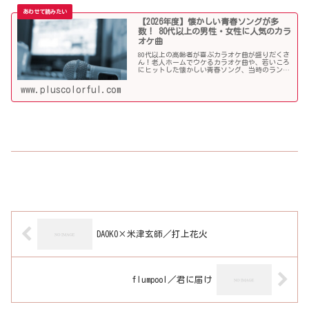
【2026年度】懐かしい青春ソングが多
数！ 80代以上の男性・女性に人気のカラ
オケ曲
80代以上の高齢者が喜ぶカラオケ曲が盛りだくさ
ん！老人ホームでウケるカラオケ曲や、若いころ
にヒットした懐かしい青春ソング、当時のランキ
ング常連曲など、高齢者の好きな歌をまとめまし
た！
www.pluscolorful.com
DAOKO×米津玄師／打上花火
flumpool／君に届け