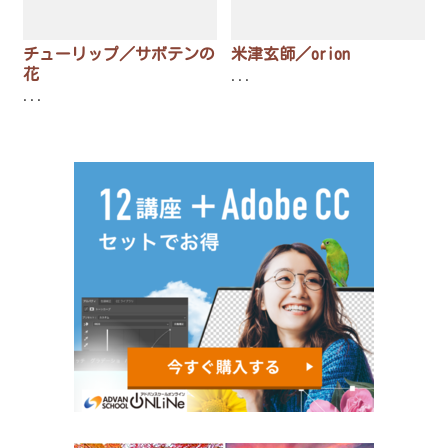
チューリップ／サボテンの
米津玄師／orion
花
...
...