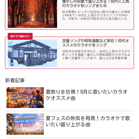
懐かしの秋歌で盛り上がる！60代に人気
のカラオケ秋ソングまとめ
秋の季節にピッタリな切ない歌から懐かしの昭和
J-POPまで！60代に人気のカラオケソングの中か
ら、70年代・80年代の歌を中心に秋の歌といえば
コレというような秋歌を選曲しましたのでご紹介
します。
定番ソングや昭和演歌など多彩！60代オ
ススメのカラオケ冬ソング
70年代や80年代を中心に、60代に人気のカラオケ
冬ソングを調査！懐かしの昭和演歌から今でもよ
く聴く定番冬ソングまで、盛り上がる冬歌を集め
ました！
新着記事
夏祭りを彷彿！8月に歌いたいカラオ
ケオススメ曲
夏フェスの熱気を再現！カラオケで歌
いたい盛り上がる曲