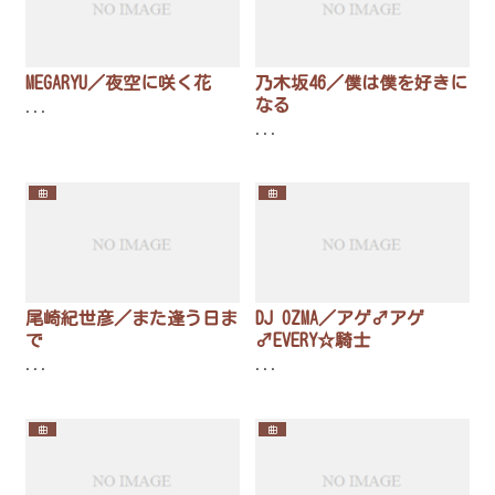
MEGARYU／夜空に咲く花
乃木坂46／僕は僕を好きに
なる
...
...
曲
曲
尾崎紀世彦／また逢う日ま
DJ OZMA／アゲ♂アゲ
で
♂EVERY☆騎士
...
...
曲
曲