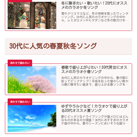
冬に聴きたい・歌いたい！20代にオスス
メのカラオケ冬ソング
雪やクリスマスなど、冬の時期を歌ったウィンタ
ーソング。20代に人気のカラオケソングの中か
ら、レミオロメンやヒゲダンなど冬の歌だけを個
人的判断で選んでみました！
30代に人気の春夏秋冬ソング
春歌で盛り上がりたい！30代男女にオス
スメのカラオケ春ソング
30代に人気のカラオケソングの中から、春の歌に
絞ってピックアップ！平成を彩った懐かしい歌か
ら春に聴きたい曲まで、盛り上がる春ソングを集
めました！
ゆずやラルクなど！カラオケで盛り上が
る30代オススメ夏ソング
夏にピッタリなドライブソングや懐メロにはどん
なものがあるのか調査！30代におすすめのカラオ
ケ曲の中から、夏のシーズンに合いそうな盛り上
がる歌を選んでみましたので紹介します！