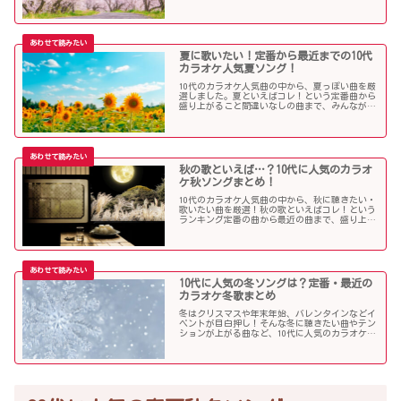
きたい曲を独断で選んでみました！
夏に歌いたい！定番から最近までの10代
カラオケ人気夏ソング！
10代のカラオケ人気曲の中から、夏っぽい曲を厳
選しました。夏といえばコレ！という定番曲から
盛り上がること間違いなしの曲まで、みんなが選
んだ夏ソングをお届けします！
秋の歌といえば…？10代に人気のカラオ
ケ秋ソングまとめ！
10代のカラオケ人気曲の中から、秋に聴きたい・
歌いたい曲を厳選！秋の歌といえばコレ！という
ランキング定番の曲から最近の曲まで、盛り上が
る秋ソングNo.1的な歌を集めました！
10代に人気の冬ソングは？定番・最近の
カラオケ冬歌まとめ
冬はクリスマスや年末年始、バレンタインなどイ
ベントが目白押し！そんな冬に聴きたい曲やテン
ションが上がる曲など、10代に人気のカラオケソ
ングの中からピックアップしました！