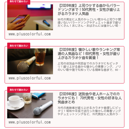
【2026年度】上司ウケする曲からバラー
ドソングまで！50代男性・女性が盛り上
がるカラオケ人気曲
50代の男女に人気のかっこいい歌から上司ウケ間
違いないバラードソングやデュエット曲まで盛り
だくさん！おじさん・おばさんには懐かしい昭和
の名曲だらけのラインナップでランキング常連の
懐メロも多数。みんなが知っている曲は音痴でも
www.pluscolorful.com
歌いやすく、送別会や同窓会などでも盛り上がる
はず！
【2026年度】懐かしい歌やランキング常
連の人気曲など！60代男性・女性が盛り
上がるカラオケ曲を調査！
上司の送別会や同窓会でのカラオケにもピッタ
リ！盛り上がる曲から懐かしの青春ソング、ノリ
のいい歌や誰でも知っている簡単な曲まで、60代
男女にウケる人気カラオケソングを調べましたの
でご紹介します！
www.pluscolorful.com
【2026年度】送別会や老人ホームでのカ
ラオケにも！ 70代男性・女性の好きな人
気曲まとめ
70代の高齢者が盛り上がるカラオケ曲探しにピッ
タリ！昭和や平成で流行った懐かしの青春ソング
やデュエットソングなど、70代男女に人気のラン
キング常連の歌いやすい曲が勢揃い！シニア層に
ウケる曲、老人に喜ばれる曲が詰まったラインナ
www.pluscolorful.com
ップをご紹介します。