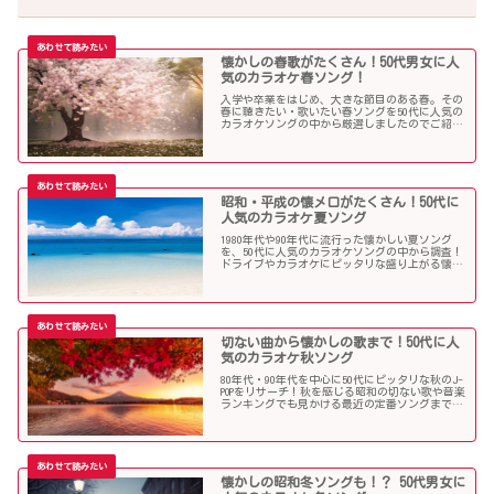
懐かしの春歌がたくさん！50代男女に人
気のカラオケ春ソング！
入学や卒業をはじめ、大きな節目のある春。その
春に聴きたい・歌いたい春ソングを50代に人気の
カラオケソングの中から厳選しましたのでご紹介
します！
昭和・平成の懐メロがたくさん！50代に
人気のカラオケ夏ソング
1980年代や90年代に流行った懐かしい夏ソング
を、50代に人気のカラオケソングの中から調査！
ドライブやカラオケにピッタリな盛り上がる懐メ
ロがたくさん！
切ない曲から懐かしの歌まで！50代に人
気のカラオケ秋ソング
80年代・90年代を中心に50代にピッタリな秋のJ-
POPをリサーチ！秋を感じる昭和の切ない歌や音楽
ランキングでも見かける最近の定番ソングまで、
多くの歌を集めました！
懐かしの昭和冬ソングも！？ 50代男女に