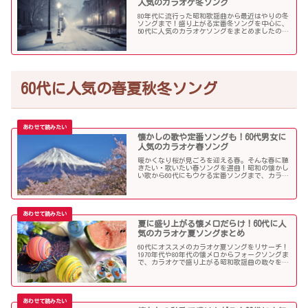
人気のカラオケ冬ソング
80年代に流行った昭和歌謡曲から最近はやりの冬
ソングまで！盛り上がる定番冬ソングを中心に、
50代に人気のカラオケソングをまとめましたので
ご紹介します！
60代に人気の春夏秋冬ソング
懐かしの歌や定番ソングも！60代男女に
人気のカラオケ春ソング
暖かくなり桜が見ごろを迎える春。そんな春に聴
きたい・歌いたい春ソングを選曲！昭和の懐かし
い歌から60代にもウケる定番ソングまで、カラオ
ケで盛り上がること間違いなし！
夏に盛り上がる懐メロだらけ！60代に人
気のカラオケ夏ソングまとめ
60代にオススメのカラオケ夏ソングをリサーチ！
1970年代や80年代の懐メロからフォークソングま
で、カラオケで盛り上がる昭和歌謡曲の数々を取
り上げました。