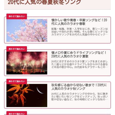
20代に人気の春夏秋冬ソング
懐かしい歌や青春・卒業ソングなど！20
代に人気のカラオケ春歌
就職・転職、卒業・入学をはじめ、春シーズンは
出会いや別れが多い時期。そんな春にピッタリな
カラオケソングを20代の人気曲の中からピックア
ップしました。「桜」を中心に盛り上がる歌の
数々を紹介します。
懐メロや夏に合うドライブソングなど！
20代に人気のカラオケ夏歌
20代におすすめのカラオケ夏ソングをまとめまし
た！盛り上がる曲やドライブしながらかける曲な
ど平成の歌が中心。20代前半もアラサーもこの曲
を選べば盛り上がること間違いなし！？
秋を感じる曲から切ない歌まで！20代に
人気のカラオケ秋ソング
20代に人気のカラオケソングの中から、秋に聴き
たい歌いたい秋ソングをピックアップ。秋っぽい
歌や切ない曲など、秋の時期にピッタリな秋の歌
をまとめました。