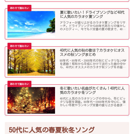
夏に歌いたい！ドライブソングなど40代
に人気のカラオケ夏ソング
アラフォーが盛り上がるカラオケ夏ソングをリサ
ーチ。ドライブソングから90年代あたりの懐かし
のメロディー、今でもド定番の夏の歌まで、40代
にオススメの夏ソングだらけになっています！
40代に人気の秋の歌は？カラオケにオス
スメの秋ソングまとめ
80年代・90年代・2000年代の秋にピッタリなJ-POP
を選曲！昭和から平成にかけて流行った曲の中か
ら、40代にオススメのカラオケ秋ソングをお届け
します！
冬に歌いたい名曲がたくさん！40代に人
気のカラオケ冬ソング
40代に人気のカラオケソングの中から、冬にピッ
タリな歌を調査。80年代〜2000年代を中心に、懐
かしい冬歌やランキング定番の盛り上がる曲まで
たくさん集めました！
50代に人気の春夏秋冬ソング