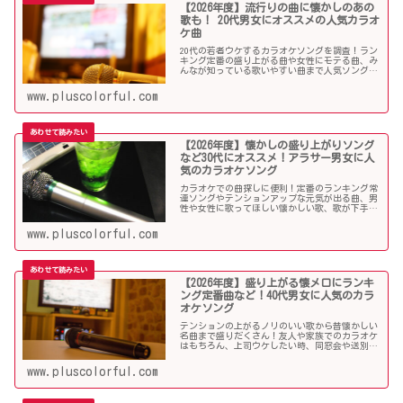
【2026年度】流行りの曲に懐かしのあの
歌も！ 20代男女にオススメの人気カラオ
ケ曲
20代の若者ウケするカラオケソングを調査！ラン
キング定番の盛り上がる曲や女性にモテる曲、み
んなが知っている歌いやすい曲まで人気ソングが
目白押し！友人や同僚とのカラオケ、同窓会や送
別会、上司ウケしたい時などにオススメです！
www.pluscolorful.com
【2026年度】懐かしの盛り上がりソング
など30代にオススメ！アラサー男女に人
気のカラオケソング
カラオケでの曲探しに便利！定番のランキング常
連ソングやテンションアップな元気が出る曲、男
性や女性に歌ってほしい懐かしい歌、歌が下手で
も歌いやすい曲、モテる曲など…。30代にウケる
カラオケ曲をご紹介します！
www.pluscolorful.com
【2026年度】盛り上がる懐メロにランキ
ング定番曲など！40代男女に人気のカラ
オケソング
テンションの上がるノリのいい歌から昔懐かしい
名曲まで盛りだくさん！友人や家族でのカラオケ
はもちろん、上司ウケしたい時、同窓会や送別会
で40代男性女性に歌って欲しいかっこいい曲やグ
ッとくるようなカラオケソングを探している方も
www.pluscolorful.com
必見のラインナップになっています！