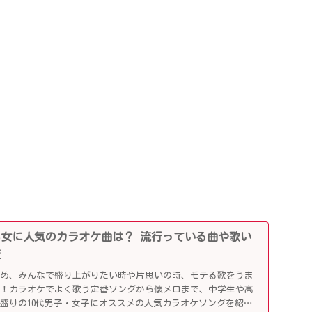
0代男女に人気のカラオケ曲は？ 流行っている曲や歌い
査
じめ、みんなで盛り上がりたい時や片思いの時、モテる歌をうま
利！カラオケでよく歌う定番ソングから懐メロまで、中学生や高
盛りの10代男子・女子にオススメの人気カラオケソングを紹介