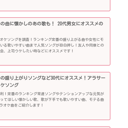
行りの曲に懐かしのあの歌も！ 20代男女にオススメの
ラオケソングを調査！ランキング定番の盛り上がる曲や女性にモ
ている歌いやすい曲まで人気ソングが目白押し！友人や同僚との
別会、上司ウケしたい時などにオススメです！
かしの盛り上がりソングなど30代にオススメ！アラサー
オケソング
便利！定番のランキング常連ソングやテンションアップな元気が
歌ってほしい懐かしい歌、歌が下手でも歌いやすい曲、モテる曲
カラオケ曲をご紹介します！