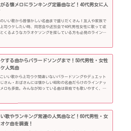
り上がる懐メロにランキング定番曲など！40代男女に人
グ
リのいい歌から昔懐かしい名曲まで盛りだくさん！友人や家族で
上司ウケしたい時、同窓会や送別会で40代男性女性に歌って欲
ッとくるようなカラオケソングを探している方も必見のラインナ
司ウケする曲からバラードソングまで！50代男性・女性
オケ人気曲
っこいい歌から上司ウケ間違いないバラードソングやデュエット
おじさん・おばさんには懐かしい昭和の名曲だらけのラインナッ
懐メロも多数。みんなが知っている曲は音痴でも歌いやすく、送
盛り上がるはず！
かしい歌やランキング常連の人気曲など！60代男性・女
ラオケ曲を調査！