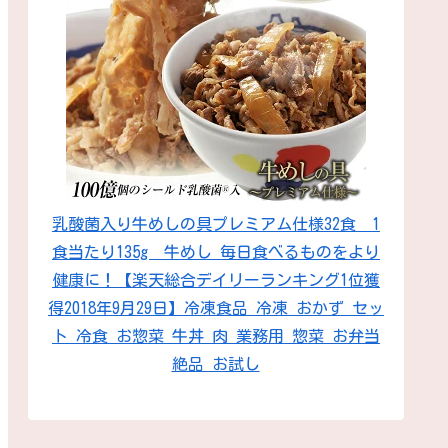
乳酸菌入り牛めしの具プレミアム仕様32食 1
食当たり135g 牛めし 毎日食べるものをより
健康に！【楽天総合デイリーランキング1位獲
得2018年9月29日】冷凍食品 冷凍 おかず セッ
ト 冷食 お惣菜 牛丼 肉 業務用 惣菜 お弁当
絶品 お試し