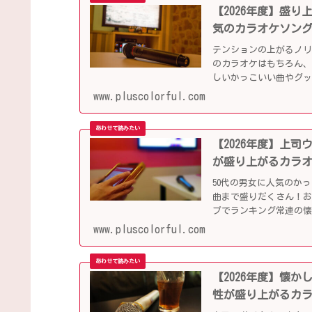
【2026年度】盛
気のカラオケソン
テンションの上がるノ
のカラオケはもちろん、
しいかっこいい曲やグ
ップになっています！
www.pluscolorful.com
【2026年度】上
が盛り上がるカラ
50代の男女に人気のか
曲まで盛りだくさん！
プでランキング常連の
別会や同窓会などでも
www.pluscolorful.com
【2026年度】懐
性が盛り上がるカ