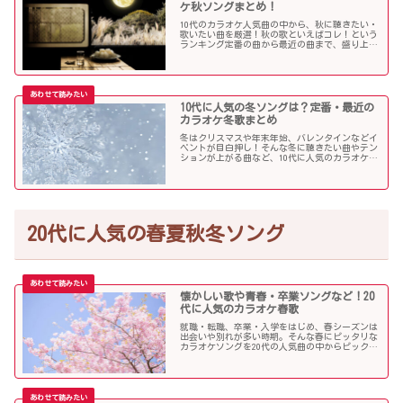
ケ秋ソングまとめ！
10代のカラオケ人気曲の中から、秋に聴きたい・
歌いたい曲を厳選！秋の歌といえばコレ！という
ランキング定番の曲から最近の曲まで、盛り上が
る秋ソングNo.1的な歌を集めました！
10代に人気の冬ソングは？定番・最近の
カラオケ冬歌まとめ
冬はクリスマスや年末年始、バレンタインなどイ
ベントが目白押し！そんな冬に聴きたい曲やテン
ションが上がる曲など、10代に人気のカラオケソ
ングの中からピックアップしました！
20代に人気の春夏秋冬ソング
懐かしい歌や青春・卒業ソングなど！20
代に人気のカラオケ春歌
就職・転職、卒業・入学をはじめ、春シーズンは
出会いや別れが多い時期。そんな春にピッタリな
カラオケソングを20代の人気曲の中からピックア
ップしました。「桜」を中心に盛り上がる歌の
数々を紹介します。