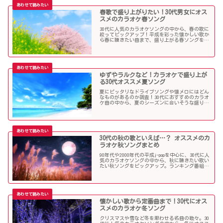
春歌で盛り上がりたい！30代男女にオス
スメのカラオケ春ソング
30代に人気のカラオケソングの中から、春の歌に
絞ってピックアップ！平成を彩った懐かしい歌か
ら春に聴きたい曲まで、盛り上がる春ソングを集
めました！
ゆずやラルクなど！カラオケで盛り上が
る30代オススメ夏ソング
夏にピッタリなドライブソングや懐メロにはどん
なものがあるのか調査！30代におすすめのカラオ
ケ曲の中から、夏のシーズンに合いそうな盛り上
がる歌を選んでみましたので紹介します！
30代の秋の歌といえば…？ オススメのカ
ラオケ秋ソングまとめ
90年代や2000年代の平成j-popを中心に、30代に人
気のカラオケソングの中から、秋に聴きたい歌い
たい秋ソングをピックアップ。ランキング番組で
も見かける定番ソングが盛りだくさんです！
懐かしい歌から定番曲まで！30代にオス
スメのカラオケ冬ソング
クリスマスや雪など冬を思わせる名曲の数々。30