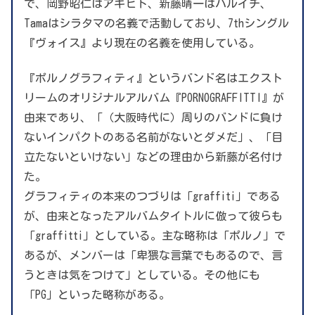
で、岡野昭仁はアキヒト、新藤晴一はハルイチ、
Tamaはシラタマの名義で活動しており、7thシングル
『ヴォイス』より現在の名義を使用している。
『ポルノグラフィティ』というバンド名はエクスト
リームのオリジナルアルバム『PORNOGRAFFITTI』が
由来であり、「（大阪時代に）周りのバンドに負け
ないインパクトのある名前がないとダメだ」、「目
立たないといけない」などの理由から新藤が名付け
た。
グラフィティの本来のつづりは「graffiti」である
が、由来となったアルバムタイトルに倣って彼らも
「graffitti」としている。主な略称は「ポルノ」で
あるが、メンバーは「卑猥な言葉でもあるので、言
うときは気をつけて」としている。その他にも
「PG」といった略称がある。