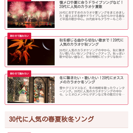
懐メロや夏に合うドライブソングなど！
20代に人気のカラオケ夏歌
20代におすすめのカラオケ夏ソングをまとめまし
た！盛り上がる曲やドライブしながらかける曲な
ど平成の歌が中心。20代前半もアラサーもこの曲
を選べば盛り上がること間違いなし！？
秋を感じる曲から切ない歌まで！20代に
人気のカラオケ秋ソング
20代に人気のカラオケソングの中から、秋に聴き
たい歌いたい秋ソングをピックアップ。秋っぽい
歌や切ない曲など、秋の時期にピッタリな秋の歌
をまとめました。
冬に聴きたい・歌いたい！20代にオスス
メのカラオケ冬ソング
雪やクリスマスなど、冬の時期を歌ったウィンタ
ーソング。20代に人気のカラオケソングの中か
ら、レミオロメンやヒゲダンなど冬の歌だけを個
人的判断で選んでみました！
30代に人気の春夏秋冬ソング