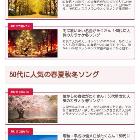
80年代・90年代・2000年代の秋にピッタリなJ-POP
を選曲！昭和から平成にかけて流行った曲の中か
ら、40代にオススメのカラオケ秋ソングをお届け
します！
冬に歌いたい名曲がたくさん！40代に人
気のカラオケ冬ソング
40代に人気のカラオケソングの中から、冬にピッ
タリな歌を調査。80年代〜2000年代を中心に、懐
かしい冬歌やランキング定番の盛り上がる曲まで
たくさん集めました！
50代に人気の春夏秋冬ソング
懐かしの春歌がたくさん！50代男女に人
気のカラオケ春ソング！
入学や卒業をはじめ、大きな節目のある春。その
春に聴きたい・歌いたい春ソングを50代に人気の
カラオケソングの中から厳選しましたのでご紹介
します！
昭和・平成の懐メロがたくさん！50代に