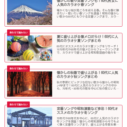
懐かしの歌や定番ソングも！60代男女に
人気のカラオケ春ソング
暖かくなり桜が見ごろを迎える春。そんな春に聴
きたい・歌いたい春ソングを選曲！昭和の懐かし
い歌から60代にもウケる定番ソングまで、カラオ
ケで盛り上がること間違いなし！
夏に盛り上がる懐メロだらけ！60代に人
気のカラオケ夏ソングまとめ
60代にオススメのカラオケ夏ソングをリサーチ！
1970年代や80年代の懐メロからフォークソングま
で、カラオケで盛り上がる昭和歌謡曲の数々を取
り上げました。
懐かしの秋歌で盛り上がる！60代に人気
のカラオケ秋ソングまとめ
秋の季節にピッタリな切ない歌から懐かしの昭和
J-POPまで！60代に人気のカラオケソングの中か
ら、70年代・80年代の歌を中心に秋の歌といえば
コレというような秋歌を選曲しましたのでご紹介
します。
定番ソングや昭和演歌など多彩！60代オ
ススメのカラオケ冬ソング
70年代や80年代を中心に、60代に人気のカラオケ
冬ソングを調査！懐かしの昭和演歌から今でもよ
く聴く定番冬ソングまで、盛り上がる冬歌を集め