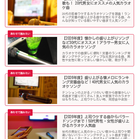
歌も！ 20代男女にオススメの人気カラオ
ケ曲
20代の若者ウケするカラオケソングを調査！ラン
キング定番の盛り上がる曲や女性にモテる曲、み
んなが知っている歌いやすい曲まで人気ソングが
目白押し！友人や同僚とのカラオケ、同窓会や送
別会、上司ウケしたい時などにオススメです！
【2026年度】懐かしの盛り上がりソング
など30代にオススメ！アラサー男女に人
気のカラオケソング
カラオケでの曲探しに便利！定番のランキング常
連ソングやテンションアップな元気が出る曲、男
性や女性に歌ってほしい懐かしい歌、歌が下手で
も歌いやすい曲、モテる曲など…。30代にウケる
カラオケ曲をご紹介します！
【2026年度】盛り上がる懐メロにランキ
ング定番曲など！40代男女に人気のカラ
オケソング
テンションの上がるノリのいい歌から昔懐かしい
名曲まで盛りだくさん！友人や家族でのカラオケ
はもちろん、上司ウケしたい時、同窓会や送別会
で40代男性女性に歌って欲しいかっこいい曲やグ
ッとくるようなカラオケソングを探している方も
必見のラインナップになっています！
【2026年度】上司ウケする曲からバラー
ドソングまで！50代男性・女性が盛り上
がるカラオケ人気曲
50代の男女に人気のかっこいい歌から上司ウケ間
違いないバラードソングやデュエット曲まで盛り
だくさん！おじさん・おばさんには懐かしい昭和