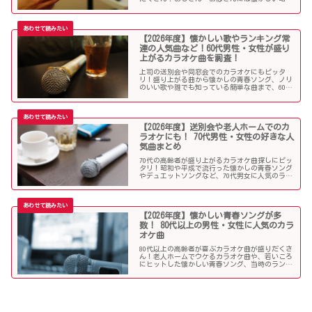
の名曲だらけのラインナップでランキング常連の
懐メロも多数。みんなが知っている曲は音痴でも
歌いやすく、送別会や同窓会などでも盛り上がる
はず！
【2026年度】懐かしい歌やランキング常
連の人気曲など！60代男性・女性が盛り
上がるカラオケ曲を調査！
上司の送別会や同窓会でのカラオケにもピッタ
リ！盛り上がる曲から懐かしの青春ソング、ノリ
のいい歌や誰でも知っている簡単な曲まで、60代
男女にウケる人気カラオケソングを調べましたの
でご紹介します！
【2026年度】送別会や老人ホームでのカ
ラオケにも！ 70代男性・女性の好きな人
気曲まとめ
70代の高齢者が盛り上がるカラオケ曲探しにピッ
タリ！昭和や平成で流行った懐かしの青春ソング
やデュエットソングなど、70代男女に人気のラン
キング常連の歌いやすい曲が勢揃い！シニア層に
ウケる曲、老人に喜ばれる曲が詰まったラインナ
ップをご紹介します。
【2026年度】懐かしい青春ソングが多
数！ 80代以上の男性・女性に人気のカラ
オケ曲
80代以上の高齢者が喜ぶカラオケ曲が盛りだくさ
ん！老人ホームでウケるカラオケ曲や、若いころ
にヒットした懐かしい青春ソング、当時のランキ
ング常連曲など、高齢者の好きな歌をまとめまし
た！