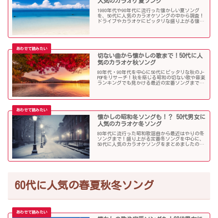
人気のカラオケ夏ソング
1980年代や90年代に流行った懐かしい夏ソング
を、50代に人気のカラオケソングの中から調査！
ドライブやカラオケにピッタリな盛り上がる懐メ
ロがたくさん！
切ない曲から懐かしの歌まで！50代に人
気のカラオケ秋ソング
80年代・90年代を中心に50代にピッタリな秋のJ-
POPをリサーチ！秋を感じる昭和の切ない歌や音楽
ランキングでも見かける最近の定番ソングまで、
多くの歌を集めました！
懐かしの昭和冬ソングも！？ 50代男女に
人気のカラオケ冬ソング
80年代に流行った昭和歌謡曲から最近はやりの冬
ソングまで！盛り上がる定番冬ソングを中心に、
50代に人気のカラオケソングをまとめましたので
ご紹介します！
60代に人気の春夏秋冬ソング