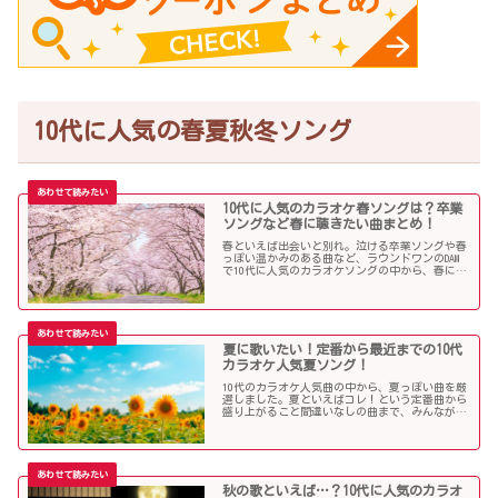
10代に人気の春夏秋冬ソング
10代に人気のカラオケ春ソングは？卒業
ソングなど春に聴きたい曲まとめ！
春といえば出会いと別れ。泣ける卒業ソングや春
っぽい温かみのある曲など、ラウンドワンのDAM
で10代に人気のカラオケソングの中から、春に聴
きたい曲を独断で選んでみました！
夏に歌いたい！定番から最近までの10代
カラオケ人気夏ソング！
10代のカラオケ人気曲の中から、夏っぽい曲を厳
選しました。夏といえばコレ！という定番曲から
盛り上がること間違いなしの曲まで、みんなが選
んだ夏ソングをお届けします！
秋の歌といえば…？10代に人気のカラオ