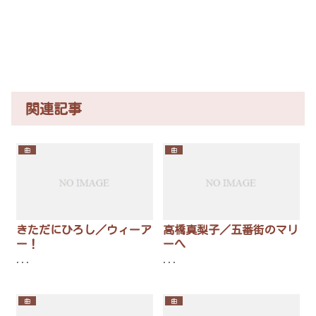
関連記事
曲
曲
きただにひろし／ウィーア
高橋真梨子／五番街のマリ
ー！
ーへ
...
...
曲
曲