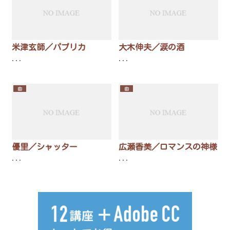
米津玄師／パプリカ
大木伸夫／涙の酒
...
...
曲
曲
優里／シャッター
広瀬香美／ロマンスの神様
...
...