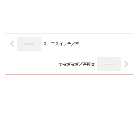
スキマスイッチ／雫
やなぎなぎ／春擬き