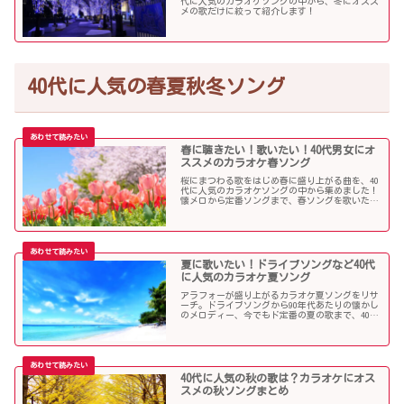
代に人気のカラオケソングの中から、冬にオスス
メの歌だけに絞って紹介します！
40代に人気の春夏秋冬ソング
春に聴きたい！歌いたい！40代男女にオ
ススメのカラオケ春ソング
桜にまつわる歌をはじめ春に盛り上がる曲を、40
代に人気のカラオケソングの中から集めました！
懐メロから定番ソングまで、春ソングを歌いたい
人にオススメの内容になっています。
夏に歌いたい！ドライブソングなど40代
に人気のカラオケ夏ソング
アラフォーが盛り上がるカラオケ夏ソングをリサ
ーチ。ドライブソングから90年代あたりの懐かし
のメロディー、今でもド定番の夏の歌まで、40代
にオススメの夏ソングだらけになっています！
40代に人気の秋の歌は？カラオケにオス
スメの秋ソングまとめ