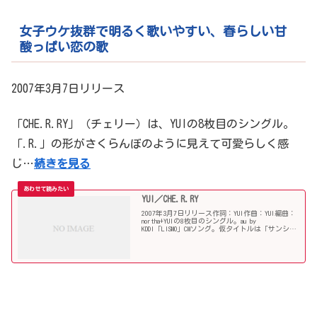
女子ウケ抜群で明るく歌いやすい、春らしい甘
酸っぱい恋の歌
2007年3月7日リリース
「CHE.R.RY」（チェリー）は、YUIの8枚目のシングル。
「.R.」の形がさくらんぼのように見えて可愛らしく感
じ…
続きを見る
YUI／CHE.R.RY
2007年3月7日リリース作詞：YUI作曲：YUI編曲：
northa+YUIの8枚目のシングル。au by
KDDI「LISMO」CMソング。仮タイトルは「サンシャ
イン」だった。曲名が「CHERRY」でないのは、単
語の中に「.」を入れること...