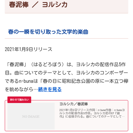
春泥棒 ／ ヨルシカ
春の一瞬を切り取った文学的楽曲
2021年1月9日リリース
「春泥棒」（はるどろぼう）は、ヨルシカの配信作品5作
目。曲についてのテーマとして、ヨルシカのコンポーザー
であるn-bunaは「春の日に昭和記念公園の原に一本立つ欅
を眺めながら…
続きを見る
ヨルシカ／春泥棒
2021年1月9日リリース作詞：n-buna作曲：n-bunaヨ
ルシカの配信作品5作目。ヨルシカ初のEP『創
作』に収録される。曲についてのテーマとして、
ヨルシカのコンポーザーであるn-bunaは次のよう
にコメントしている。「春の日に昭和記念...