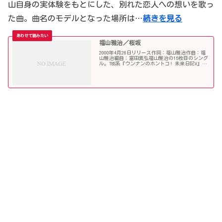
山自身の実体験をもとにした、別れた恋人への想いを歌っ
た曲。曲名のモデルとなった場所は…
続きを見る
福山雅治／桜坂
2000年4月26日リリース作詞：福山雅治作曲：福
山雅治編曲：富田素弘福山雅治の15枚目のシング
ル。TBS系『ウンナンのホントコ! 未来日記V』テ
ーマソングで、福山自身の実体験をもとにした、
別れた恋人への想いを歌った曲。曲名のモデルと
なった...