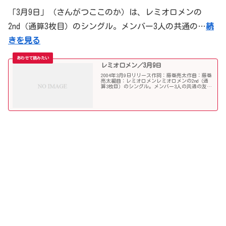
「3月9日」（さんがつここのか）は、レミオロメンの
2nd（通算3枚目）のシングル。メンバー3人の共通の…
続
きを見る
レミオロメン／3月9日
2004年3月9日リリース作詞：藤巻亮太作曲：藤巻
亮太編曲：レミオロメンレミオロメンの2nd（通
算3枚目）のシングル。メンバー3人の共通の友人
の結婚式（2001年3月9日）を祝うために作られた
楽曲である。テレビドラマ『1リットルの涙』で
使わ...