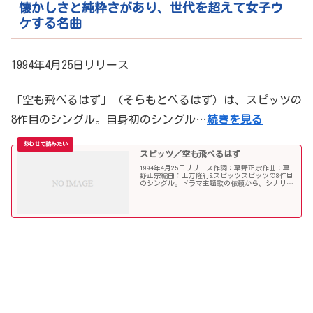
懐かしさと純粋さがあり、世代を超えて女子ウ
ケする名曲
1994年4月25日リリース
「空も飛べるはず」（そらもとべるはず）は、スピッツの
8作目のシングル。自身初のシングル…
続きを見る
スピッツ／空も飛べるはず
1994年4月25日リリース作詞：草野正宗作曲：草
野正宗編曲：土方隆行&スピッツスピッツの8作目
のシングル。ドラマ主題歌の依頼から、シナリオ
を読み、草野が2～3日で書き下ろした曲。主題歌
採用はされなかったが、シングルとして発売し
た。1994...