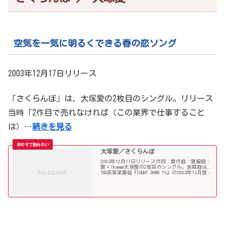
空気を一気に明るくできる春の恋ソング
2003年12月17日リリース
「さくらんぼ」は、大塚愛の2枚目のシングル。リリース
当時「2作目で売れなければ（この業界で仕事すること
は）…
続きを見る
大塚愛／さくらんぼ
2003年12月17日リリース作詞：愛作曲：愛編曲：
愛×Ikoman大塚愛の2枚目のシングル。表題曲は、
TBS系音楽番組『COUNT DOWN TV』の2003年12月度オ
ープニングテーマに起用され、その後、フジテレ
ビ系バラエティ番組『めち...