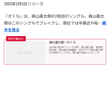
2003年3月5日リリース
「さくら」は、森山直太朗の2枚目のシングル。森山直太
朗はこのシングルでブレイクし、現在では卒業式や桜…
続
きを見る
森山直太朗／さくら
2003年3月5日リリース作詞：森山直太朗、御徒町
凧作曲：森山直太朗編曲：中村タイチ森山直太朗
の2枚目のシングル。森山直太朗はこのシングル
でブレイクし、現在では卒業式や桜ソングの定番
となっている。元々は森山の友人の結婚をきっか
けとして作られ...