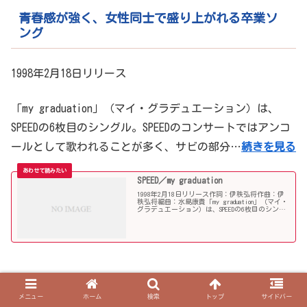
青春感が強く、女性同士で盛り上がれる卒業ソ
ング
1998年2月18日リリース
「my graduation」（マイ・グラデュエーション）は、
SPEEDの6枚目のシングル。SPEEDのコンサートではアンコ
ールとして歌われることが多く、サビの部分…
続きを見る
SPEED／my graduation
1998年2月18日リリース作詞：伊秩弘将作曲：伊
秩弘将編曲：水島康貴「my graduation」（マイ・
グラデュエーション）は、SPEEDの6枚目のシング
ル。SPEED出演の日清食品「日清焼そばU.F.O.」の
CMソングに使用された。「...
メニュー
ホーム
検索
トップ
サイドバー