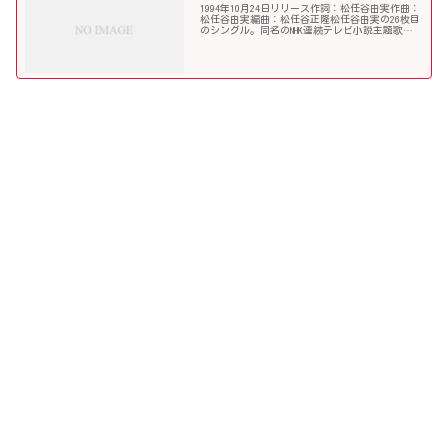
1994年10月24日リリース作詞：松任谷由実作曲：
松任谷由実編曲：松任谷正隆松任谷由実の26枚目
のシングル。同名のNHK連続テレビ小説主題歌。
小学校や中学校の卒業ソングとしても人気があ
り、ライブ（特にアンコール）でもよく歌われる
楽曲である...