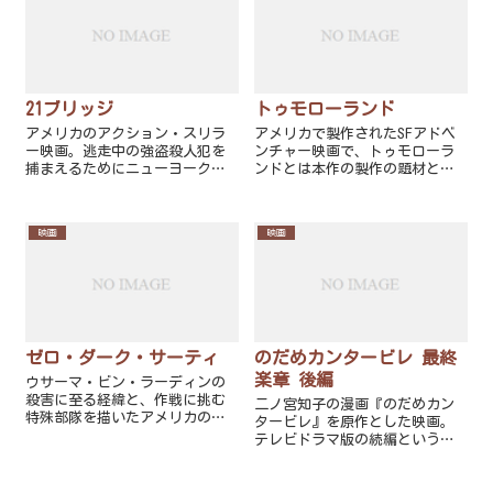
じる。
存在せずにディテールのみでサ
スペンスが描かれる。
21ブリッジ
トゥモローランド
アメリカのアクション・スリラ
アメリカで製作されたSFアドベ
ー映画。逃走中の強盗殺人犯を
ンチャー映画で、トゥモローラ
捕まえるためにニューヨーク・
ンドとは本作の製作の題材とな
マンハッタン島にかかる21の橋
ったディズニーパークにあるテ
を全て封鎖する作戦に打って出
ーマランド。
た刑事の活躍を描いている。
映画
映画
ゼロ・ダーク・サーティ
のだめカンタービレ 最終
楽章 後編
ウサーマ・ビン・ラーディンの
殺害に至る経緯と、作戦に挑む
二ノ宮知子の漫画『のだめカン
特殊部隊を描いたアメリカの政
タービレ』を原作とした映画。
治映画、サスペンス映画。タイ
テレビドラマ版の続編という形
トルは、米軍隊の俗語で「未
で前後編2部作で制作された。
明」を意味する。