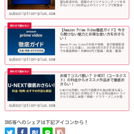
富な配信作品、話題のオリジナルコンテンツをお
さらい！21,000本以上のラインナップで家族全員
が楽しめる理由や注目のオススメ作品と併せてご
紹介していきます！
subscription-plus.com
【Amazon Prime Video徹底ガイド】今さ
ら聞けない魅力とお得な使い方をおさら
い！
Amazon Prime Videoの料金や特典、他の動画配信
サービスとの違い、2025年5月のおすすめ作品ま
でを徹底解説！月額600円で動画・音楽・書籍ま
で楽しめる圧倒的コスパ。今さら聞けない魅力を
おさらい！
subscription-plus.com
お得？コスパ悪い？ U-NEXT（ユーネクス
ト）の料金からオススメ作品まで徹底お
さらい！
U-NEXTは月額2,189円で話題作も独占配信も楽し
めるけど本当にお得なの？そんな時は無料トライ
アルでお試し体験！映画・ドラマ・アニメが見放
題の国内最大級動画配信サービスのユーネクス
ト。その料金や利用手順、オススメ作品などを詳
subscription-plus.com
しく解説していきます！
SNS等へのシェアは下記アイコンから！