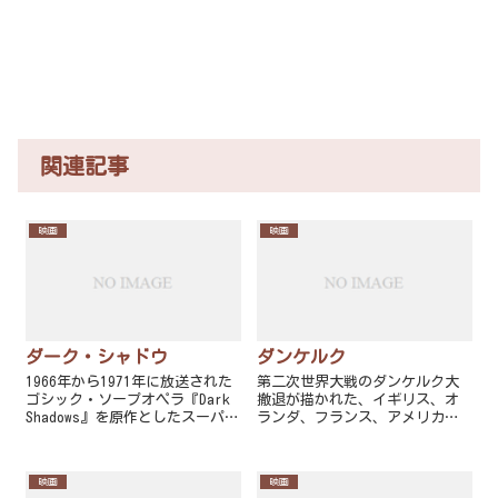
関連記事
映画
映画
ダーク・シャドウ
ダンケルク
1966年から1971年に放送された
第二次世界大戦のダンケルク大
ゴシック・ソープオペラ『Dark
撤退が描かれた、イギリス、オ
Shadows』を原作としたスーパー
ランダ、フランス、アメリカの4
ナチュラル・ドラマ映画。監督
カ国合作映画。監督のクリスト
はティム・バートンで、主演の
ファー・ノーランは空、陸、海
ヴァンパイアのバーナバス・コ
の3つの視点で語られる物語を執
映画
映画
リンズはジョニー・デップが演
筆した。台本に台詞はほとんど