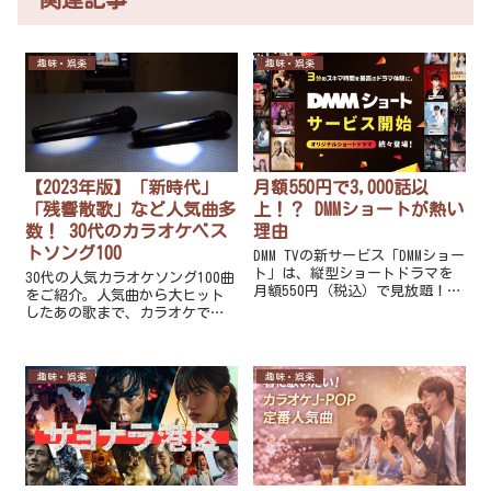
趣味・娯楽
趣味・娯楽
【2023年版】「新時代」
月額550円で3,000話以
「残響散歌」など人気曲多
上！？ DMMショートが熱い
数！ 30代のカラオケベス
理由
トソング100
DMM TVの新サービス「DMMショー
ト」は、縦型ショートドラマを
30代の人気カラオケソング100曲
月額550円（税込）で見放題！ス
をご紹介。人気曲から大ヒット
マートフォンでの視聴に最適化
したあの歌まで、カラオケで歌
され、スキマ時間に手軽に楽し
うにはもってこいのおすすめヒ
める多彩なコンテンツが揃って
ット曲が勢ぞろいです。
います。概要はもちろん、どの
趣味・娯楽
趣味・娯楽
ようなコンテンツがラインナッ
プされているのかについてもご
紹介します！