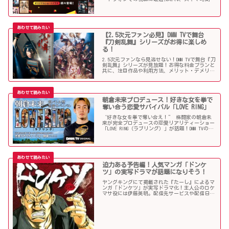
手軽に楽しめる多彩なコンテンツが揃っていま
す。概要はもちろん、どのようなコンテンツがラ
インナップされているのかについてもご紹介しま
す！
【2.5次元ファン必見】DMM TVで舞台
『刀剣乱舞』シリーズがお得に楽しめ
る！
2.5次元ファンなら見逃せない！DMM TVで舞台『刀
剣乱舞』シリーズが見放題！お得な料金プランと
共に、注目作品や利用方法、メリット・デメリッ
トを徹底解説。今すぐ観たい方におすすめの情報
満載です。
朝倉未来プロデュース！好きな女を拳で
奪い合う恋愛サバイバル「LOVE RING」
“好きな女を拳で奪い合え！” 格闘家の朝倉未
来が完全プロデュースの恋愛リアリティーショー
「LOVE RING（ラブリング）」が話題！DMM TVの独
占配信で、その概要や見どころ、視聴方法も併せ
て紹介します！
迫力ある予告編！人気マンガ「ドンケ
ツ」の実写ドラマが話題になりそう！
ヤングキングにて掲載された『たーし』によるマ
ンガ「ドンケツ」が実写ドラマ化！主人公のロケ
マサ役には伊藤英明。配信先サービスや配信日と
一緒にご紹介します！