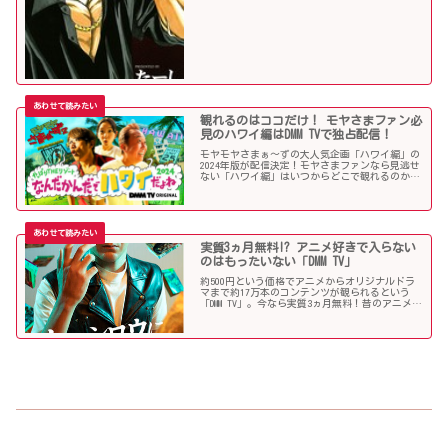
観れるのはココだけ！ モヤさまファン必
見のハワイ編はDMM TVで独占配信！
モヤモヤさまぁ～ずの大人気企画「ハワイ編」の
2024年版が配信決定！モヤさまファンなら見逃せ
ない「ハワイ編」はいつからどこで観れるのか？
見どころやコメントと合わせて紹介します！
実質3ヵ月無料!? アニメ好きで入らない
のはもったいない「DMM TV」
約500円という価格でアニメからオリジナルドラ
マまで約17万本のコンテンツが観られるという
「DMM TV」。今なら実質3ヵ月無料！昔のアニメな
どを観たい人にはオススメのサブスクサービスを
ご紹介します！