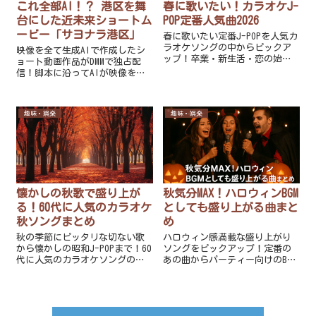
これ全部AI！？ 港区を舞
春に歌いたい！カラオケJ-
台にした近未来ショートム
POP定番人気曲2026
ービー「サヨナラ港区」
春に歌いたい定番J-POPを人気カ
ラオケソングの中からピックア
映像を全て生成AIで作成したシ
ップ！卒業・新生活・恋の始ま
ョート動画作品がDMMで独占配
りにピッタリな、カラオケで人
信！脚本に沿ってAIが映像を素
気の春ソングを解説付きでまと
材を作成。そこに人の手による
めました！
編集を加えた新しい映像作品が
楽しめます。その概要や配信先
趣味・娯楽
趣味・娯楽
情報も併せてご紹介します。
懐かしの秋歌で盛り上が
秋気分MAX！ハロウィンBGM
る！60代に人気のカラオケ
としても盛り上がる曲まと
秋ソングまとめ
め
秋の季節にピッタリな切ない歌
ハロウィン感満載な盛り上がり
から懐かしの昭和J-POPまで！60
ソングをピックアップ！定番の
代に人気のカラオケソングの中
あの曲からパーティー向けのBGM
から、70年代・80年代の歌を中
までいろいろと集めてみまし
心に秋の歌といえばコレという
た。歌っても良し、イベントの
ような秋歌を選曲しましたので
バックミュージックとしても使
ご紹介します。
っても良しの盛り上げおすすめ