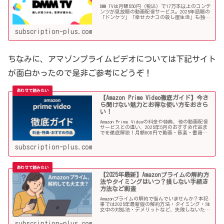
DMM TVは月額550円（税込）で17万本以上のコンテ
ンツが見放題の動画配信サービス。2025年話題の
「ドンケツ」「幸せカナコの殺し屋生活」も独占
配信中！アニメ・2.5次元舞台・ドラマも充実！
subscription-plus.com
ちなみに、アマゾンプライムビデオについては下記サイト
が面白かったので是非ご参考にどうぞ！
【Amazon Prime Video徹底ガイド】今さ
ら聞けない魅力とお得な使い方をおさら
い！
Amazon Prime Videoの料金や特典、他の動画配信
サービスとの違い、2025年5月のおすすめ作品ま
でを徹底解説！月額600円で動画・音楽・書籍ま
で楽しめる圧倒的コスパ。今さら聞けない魅力を
おさらい！
subscription-plus.com
【2025年最新】Amazonプライムの解約方
法やタイミングはいつ？損しない手続き
方法など調査
Amazonプライムの解約で悩んでいませんか？本記
事では2025年最新版の解約方法・タイミング・注
文中の対処法・デメリットなど、失敗しないため
の情報を徹底解説します。
subscription-plus.com