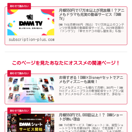
月額550円で17万本以上が見放題！？アニ
メもドラマも充実の動画サービス「DMM
TV」
DMM TVは月額550円（税込）で17万本以上のコンテ
ンツが見放題の動画配信サービス。2025年話題の
「ドンケツ」「幸せカナコの殺し屋生活」も独占
配信中！アニメ・2.5次元舞台・ドラマも充実！
subscription-plus.com
このページを見たあなたにオススメの関連ページ！
お得すぎる！DMM×Disney+セットでアニ
メもディズニーも満喫！
アニメもディズニーも観れて月額1,390円～！DMM
TVとディズニープラスの最強配信セットプラン誕
生！アニメからディズニーの名作まで、多彩なコ
ンテンツをお得に楽しめる。今ならDMMポイント還
元キャンペーンも実施中。
月額550円で3,000話以上！？ DMMショー
トが熱い理由
DMM TVの新サービス「DMMショート」は、縦型ショ
ートドラマを月額550円（税込）で見放題！スマ
ートフォンでの視聴に最適化され、スキマ時間に