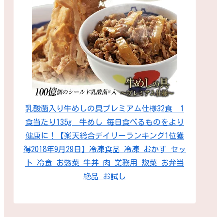
乳酸菌入り牛めしの具プレミアム仕様32食 1
食当たり135g 牛めし 毎日食べるものをより
健康に！【楽天総合デイリーランキング1位獲
得2018年9月29日】冷凍食品 冷凍 おかず セッ
ト 冷食 お惣菜 牛丼 肉 業務用 惣菜 お弁当
絶品 お試し