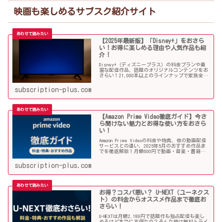
映画も楽しめるサブスク紹介サイト
【2025年最新版】「Disney+」をおさら
い！お得に楽しめる理由や人気作品も紹
介！
Disney+（ディズニープラス）の料金プランや豊
富な配信作品、話題のオリジナルコンテンツをお
さらい！21,000本以上のラインナップで家族全員
が楽しめる理由や注目のオススメ作品と併せてご
紹介していきます！
subscription-plus.com
【Amazon Prime Video徹底ガイド】今さ
ら聞けない魅力とお得な使い方をおさら
い！
Amazon Prime Videoの料金や特典、他の動画配信
サービスとの違い、2025年5月のおすすめ作品ま
でを徹底解説！月額600円で動画・音楽・書籍ま
で楽しめる圧倒的コスパ。今さら聞けない魅力を
おさらい！
subscription-plus.com
お得？コスパ悪い？ U-NEXT（ユーネクス
ト）の料金からオススメ作品まで徹底お
さらい！
U-NEXTは月額2,189円で話題作も独占配信も楽し
めるけど本当にお得なの？そんな時は無料トライ