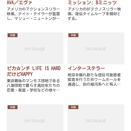
AVA／エヴァ
ミッション: 8ミニッツ
アメリカのアクションスリラー
アメリカのSFテクノスリラー映
映画。テイト・テイラーが監督
画。疑似タイムループを題材と
し、マシュー・ニュートンが脚
する。
本を執筆。女性暗殺者と彼女を
陥れた組織の幹部との闘いを描
いている。
映画
映画
ピカ☆ンチ LIFE IS HARD
インターステラー
だけどHAPPY
地球を離れ新たな居住可能惑星
探索を行うためワームホールを
東京最後のマンモス団地である
通過し、別の銀河系へと有人惑
八潮団地で暮らす高校生たちの
星間航行（インター・ステラ
恋愛・家庭・学校などの様々な
ー）する宇宙飛行士のチームが
過程を綴った、井ノ原快彦
描かれる。
（V6）の青春時代を元に作られ
た作品である。
映画
映画