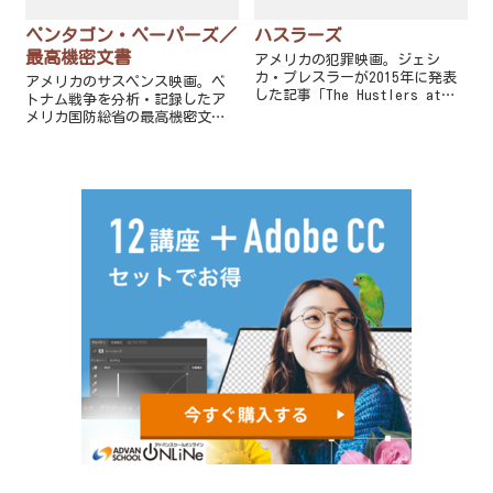
ペンタゴン・ペーパーズ／
ハスラーズ
最高機密文書
アメリカの犯罪映画。ジェシ
カ・プレスラーが2015年に発表
アメリカのサスペンス映画。ベ
した記事「The Hustlers at
トナム戦争を分析・記録したア
Scores」を原作としている。監
メリカ国防総省の最高機密文書
督はローリーン・スカファリ
＝通称「ペンタゴン・ペーパー
ア、主演はコンスタンス・ウー
ズ」の内容を暴露したワシント
とジェニファー・ロペスが務め
ン・ポストの2人のジャーナリス
た。
トの実話を映画化した社会派ド
ラマ。