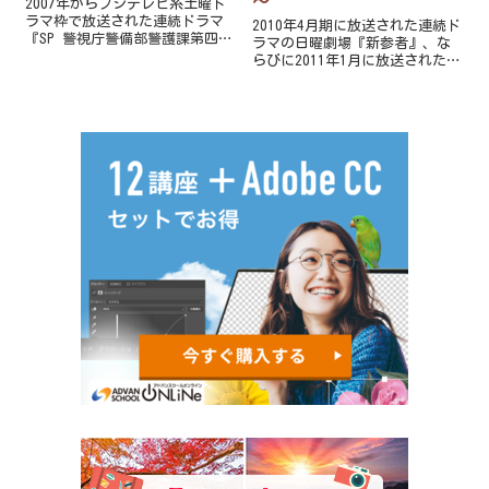
～
2007年からフジテレビ系土曜ド
ラマ枠で放送された連続ドラマ
2010年4月期に放送された連続ド
『SP 警視庁警備部警護課第四
ラマの日曜劇場『新参者』、な
係』の劇場版であり、『野望
らびに2011年1月に放送されたス
篇』（やぼうへん）『革命篇』
ペシャルドラマ『東野圭吾ミス
（かくめいへん）の2部作からな
テリー 新春ドラマ特別企画 赤
る。
い指〜「新参者」加賀恭一郎再
び!』の続編にあたる。