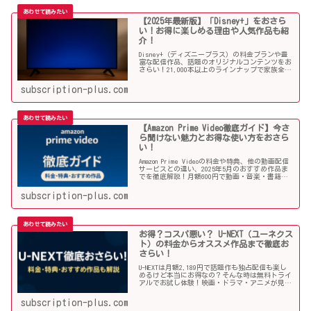
【2025年最新版】「Disney+」をおさら
い！お得に楽しめる理由や人気作品も紹
介！
Disney+（ディズニープラス）の料金プランや豊
富な配信作品、話題のオリジナルコンテンツをお
さらい！21,000本以上のラインナップで家族全員
が楽しめる理由や注目のオススメ作品と併せてご
紹介していきます！
subscription-plus.com
【Amazon Prime Video徹底ガイド】今さ
ら聞けない魅力とお得な使い方をおさら
い！
Amazon Prime Videoの料金や特典、他の動画配信
サービスとの違い、2025年5月のおすすめ作品ま
でを徹底解説！月額600円で動画・音楽・書籍ま
で楽しめる圧倒的コスパ。今さら聞けない魅力を
おさらい！
subscription-plus.com
お得？コスパ悪い？ U-NEXT（ユーネクス
ト）の料金からオススメ作品まで徹底お
さらい！
U-NEXTは月額2,189円で話題作も独占配信も楽し
めるけど本当にお得なの？そんな時は無料トライ
アルでお試し体験！映画・ドラマ・アニメが見放
題の国内最大級動画配信サービスのユーネクス
ト。その料金や利用手順、オススメ作品などを詳
subscription-plus.com
しく解説していきます！