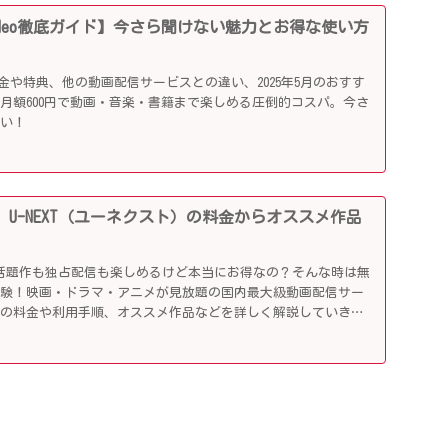
me Video徹底ガイド】今さら聞けない魅力とお得な使い方
ideoの料金や特典、他の動画配信サービスとの違い、2025年5月のおすす
月額600円で動画・音楽・書籍まで楽しめる圧倒的コスパ。今さ
らい！
 U-NEXT（ユーネクスト）の料金からオススメ作品
！
89円で話題作も独占配信も楽しめるけど本当にお得なの？そんな時は無
体験！映画・ドラマ・アニメが見放題の国内最大級動画配信サー
その料金や利用手順、オススメ作品などを詳しく解説していきま