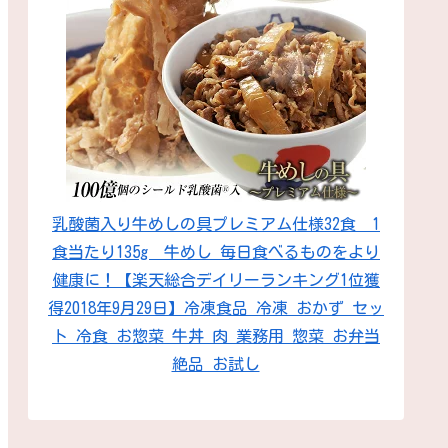
乳酸菌入り牛めしの具プレミアム仕様32食 1
食当たり135g 牛めし 毎日食べるものをより
健康に！【楽天総合デイリーランキング1位獲
得2018年9月29日】冷凍食品 冷凍 おかず セッ
ト 冷食 お惣菜 牛丼 肉 業務用 惣菜 お弁当
絶品 お試し