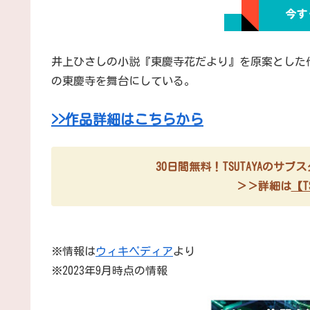
井上ひさしの小説『東慶寺花だより』を原案とした
の東慶寺を舞台にしている。
>>作品詳細はこちらから
30日間無料！TSUTAYAのサ
＞＞詳細は
【TS
※情報は
ウィキペディア
より
※2023年9月時点の情報