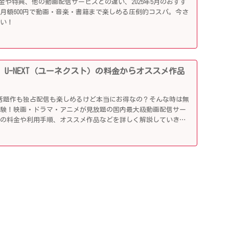
ideoの料金や特典、他の動画配信サービスとの違い、2025年5月のおすす
月額600円で動画・音楽・書籍まで楽しめる圧倒的コスパ。今さ
らい！
 U-NEXT（ユーネクスト）の料金からオススメ作品
！
89円で話題作も独占配信も楽しめるけど本当にお得なの？そんな時は無
体験！映画・ドラマ・アニメが見放題の国内最大級動画配信サー
その料金や利用手順、オススメ作品などを詳しく解説していきま