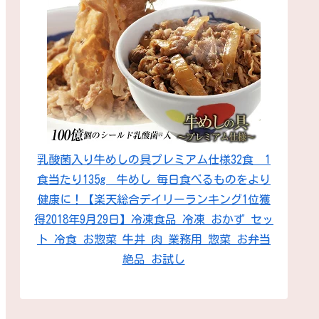
乳酸菌入り牛めしの具プレミアム仕様32食 1
食当たり135g 牛めし 毎日食べるものをより
健康に！【楽天総合デイリーランキング1位獲
得2018年9月29日】冷凍食品 冷凍 おかず セッ
ト 冷食 お惣菜 牛丼 肉 業務用 惣菜 お弁当
絶品 お試し