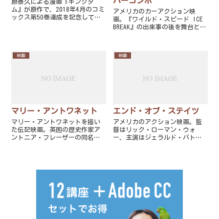
パーコンボ
原泰久による漫画『キングダ
ム』が原作で、2018年4月のコミ
アメリカのカーアクション映
ックス第50巻達成を記念して実
画。『ワイルド・スピード ICE
写映画化。
BREAK』の出来事の後を舞台とし
た「ワイルド・スピード」のス
ピンオフ作品。ドウェイン・ジ
ョンソン、ジェイソン・ステイ
映画
映画
サムがメインシリーズから登場
した。
マリー・アントワネット
エンド・オブ・ステイツ
マリー・アントワネットを描い
アメリカのアクション映画。監
た伝記映画。英国の歴史作家ア
督はリック・ローマン・ウォ
ントニア・フレーザーの同名小
ー、主演はジェラルド・バトラ
説を原作としている。
ーが務めた。2013年の映画『エ
ンド・オブ・ホワイトハウ
ス』、また2016年公開の『エン
ド・オブ・キングダム』の続編
である。