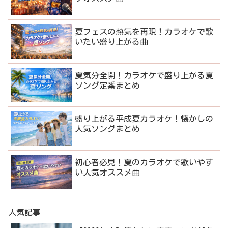
夏フェスの熱気を再現！カラオケで歌
いたい盛り上がる曲
夏気分全開！カラオケで盛り上がる夏
ソング定番まとめ
盛り上がる平成夏カラオケ！懐かしの
人気ソングまとめ
初心者必見！夏のカラオケで歌いやす
い人気オススメ曲
人気記事