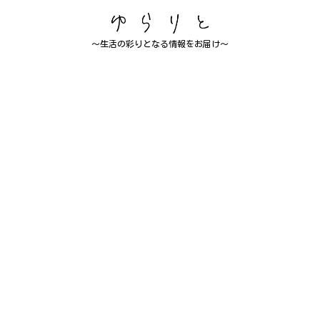
～生活の彩りとなる情報をお届け～