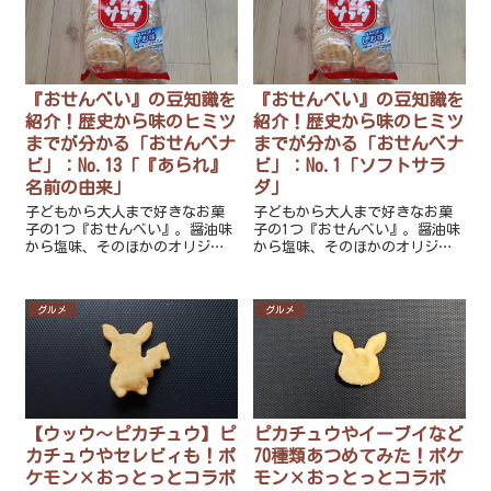
『おせんべい』の豆知識を
『おせんべい』の豆知識を
紹介！歴史から味のヒミツ
紹介！歴史から味のヒミツ
までが分かる「おせんべナ
までが分かる「おせんべナ
ビ」：No.13「『あられ』
ビ」：No.1「ソフトサラ
名前の由来」
ダ」
子どもから大人まで好きなお菓
子どもから大人まで好きなお菓
子の1つ『おせんべい』。醤油味
子の1つ『おせんべい』。醤油味
から塩味、そのほかのオリジナ
から塩味、そのほかのオリジナ
ルな味までたくさんありますよ
ルな味までたくさんありますよ
ね。『おせんべい』の豆知識を
ね。『おせんべい』の豆知識を
知れば、より美味しく食べられ
知れば、より美味しく食べられ
グルメ
グルメ
ること間違い無いですよ！
ること間違い無いですよ！
【ウッウ～ピカチュウ】ピ
ピカチュウやイーブイなど
カチュウやセレビィも！ポ
70種類あつめてみた！ポケ
ケモン×おっとっとコラボ
モン×おっとっとコラボ