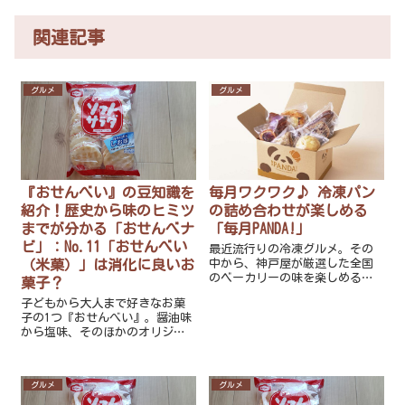
関連記事
グルメ
グルメ
『おせんべい』の豆知識を
毎月ワクワク♪ 冷凍パン
紹介！歴史から味のヒミツ
の詰め合わせが楽しめる
までが分かる「おせんべナ
「毎月PANDA!」
ビ」：No.11「おせんべい
最近流行りの冷凍グルメ。その
（米菓）」は消化に良いお
中から、神戸屋が厳選した全国
のベーカリーの味を楽しめる冷
菓子？
凍パンのサブスク「毎月
子どもから大人まで好きなお菓
PANDA!」を紹介！パンのプロが
子の1つ『おせんべい』。醤油味
選んだ多彩な詰め合わせパンを
から塩味、そのほかのオリジナ
お取り寄せできるので、パン好
ルな味までたくさんありますよ
き必見のサービスです！
ね。『おせんべい』の豆知識を
知れば、より美味しく食べられ
グルメ
グルメ
ること間違い無いですよ！