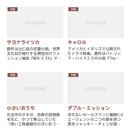
映画
映画
サヨナライツカ
キャロル
原作は辻仁成の恋愛小説。世界
アメリカとイギリスで公開され
文化社が発行する男性向けファ
たドラマ映画。原作はパトリシ
ッション雑誌『MEN'S EX』で
ア・ハイスミスの小説『The
1999年4月号から2000年5月号ま
Price of Salt』（1952年刊
で「黄金の寝室」のタイトルで
行）である。
連載され、加筆・訂正して同社
映画
映画
から2001年に刊行された。
小さいおうち
ダブル・ミッション
元女中のタキが、自身の回想録
冴えないセールスマンと敏腕CIA
を元に、かつて奉公していた
エージェントの二つの顔を持つ
「赤い三角屋根の小さいおう
男をジャッキー・チェンが演じ
ち」に住んでいた平井家のこと
たアメリカのアクション・コメ