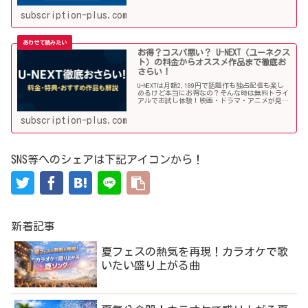
で楽しめる圧倒的コスパ。今さら聞けない魅力を
おさらい！
subscription-plus.com
お得？コスパ悪い？ U-NEXT（ユーネクス
ト）の料金からオススメ作品まで徹底お
さらい！
U-NEXTは月額2,189円で話題作も独占配信も楽し
めるけど本当にお得なの？そんな時は無料トライ
アルでお試し体験！映画・ドラマ・アニメが見放
題の国内最大級動画配信サービスのユーネクス
ト。その料金や利用手順、オススメ作品などを詳
subscription-plus.com
しく解説していきます！
SNS等へのシェアは下記アイコンから！
新着記事
夏フェスの熱気を再現！カラオケで歌
いたい盛り上がる曲