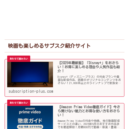
映画も楽しめるサブスク紹介サイト
【2025年最新版】「Disney+」をおさら
い！お得に楽しめる理由や人気作品も紹
介！
Disney+（ディズニープラス）の料金プランや豊
富な配信作品、話題のオリジナルコンテンツをお
さらい！21,000本以上のラインナップで家族全員
が楽しめる理由や注目のオススメ作品と併せてご
紹介していきます！
subscription-plus.com
【Amazon Prime Video徹底ガイド】今さ
ら聞けない魅力とお得な使い方をおさら
い！
Amazon Prime Videoの料金や特典、他の動画配信
サービスとの違い、2025年5月のおすすめ作品ま
でを徹底解説！月額600円で動画・音楽・書籍ま