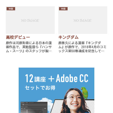
を顧みながら、ある「密やかな
ディ映画。
恋愛」について回顧する物語。
映画
映画
高校デビュー
キングダム
原作は河原和音による日本の漫
原泰久による漫画『キングダ
画作品で、英勉監督ら『ハンサ
ム』が原作で、2018年4月のコミ
ム・スーツ』のスタッフが製作
ックス第50巻達成を記念して実
したラブコメディ映画。
写映画化。