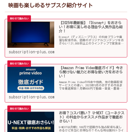
映画も楽しめるサブスク紹介サイト
【2025年最新版】「Disney+」をおさら
い！お得に楽しめる理由や人気作品も紹
介！
Disney+（ディズニープラス）の料金プランや豊
富な配信作品、話題のオリジナルコンテンツをお
さらい！21,000本以上のラインナップで家族全員
が楽しめる理由や注目のオススメ作品と併せてご
紹介していきます！
subscription-plus.com
【Amazon Prime Video徹底ガイド】今さ
ら聞けない魅力とお得な使い方をおさら
い！
Amazon Prime Videoの料金や特典、他の動画配信
サービスとの違い、2025年5月のおすすめ作品ま
でを徹底解説！月額600円で動画・音楽・書籍ま
で楽しめる圧倒的コスパ。今さら聞けない魅力を
おさらい！
subscription-plus.com
お得？コスパ悪い？ U-NEXT（ユーネクス
ト）の料金からオススメ作品まで徹底お
さらい！
U-NEXTは月額2,189円で話題作も独占配信も楽し
めるけど本当にお得なの？そんな時は無料トライ