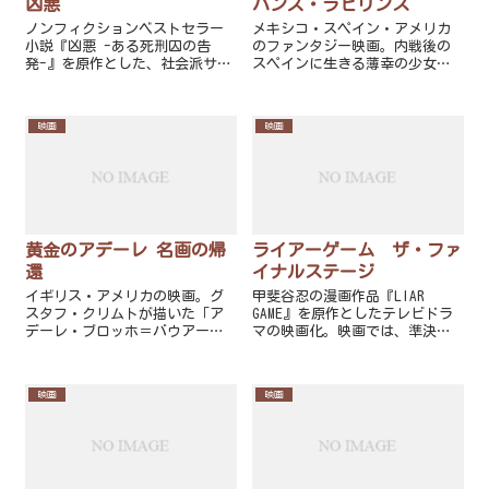
凶悪
パンズ・ラビリンス
ノンフィクションベストセラー
メキシコ・スペイン・アメリカ
小説『凶悪 -ある死刑囚の告
のファンタジー映画。内戦後の
発-』を原作とした、社会派サス
スペインに生きる薄幸の少女を
ペンス・エンターテインメント
描くダーク・ファンタジーであ
映画。原作は、1999年に実際に
る。
起きた凶悪殺人事件「上申書殺
映画
映画
人事件」を基に、獄中の死刑囚
が告発した殺人事件の真相を新
潮45編集部が暴き、首謀者逮捕
に至るまでを描いた犯罪ドキュ
メント。
黄金のアデーレ 名画の帰
ライアーゲーム ザ・ファ
還
イナルステージ
イギリス・アメリカの映画。グ
甲斐谷忍の漫画作品『LIAR
スタフ・クリムトが描いた「ア
GAME』を原作としたテレビドラ
デーレ・ブロッホ＝バウアーの
マの映画化。映画では、準決勝
肖像 I」（通称：「黄金のアデ
を勝ち上がってきた精鋭によっ
ーレ」）を巡る裁判の顛末をマ
て争われる決勝戦が描かれた。
リア・アルトマンの実体験を基
（ゲームの名前は、「エデンの
映画
映画
に描いた映画である。
園ゲーム」。優勝賞金は50億
円）