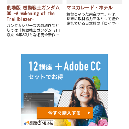
劇場版 機動戦士ガンダム
マスカレード・ホテル
00 -A wakening of the
舞台となった架空のホテルは、
Trailblazer-
巻末に取材協力団体として紹介
されている日本橋の「ロイヤル
ガンダムシリーズの劇場作品と
パークホテル」がモデルになっ
しては『機動戦士ガンダムF91』
たと推察される。
以来19年ぶりとなる完全新作。
副題の「A wakening of the
Trailblazer」は、和訳すると
「先駆者の目覚め」となる。