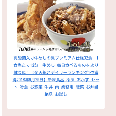
乳酸菌入り牛めしの具プレミアム仕様32食 1
食当たり135g 牛めし 毎日食べるものをより
健康に！【楽天総合デイリーランキング1位獲
得2018年9月29日】冷凍食品 冷凍 おかず セッ
ト 冷食 お惣菜 牛丼 肉 業務用 惣菜 お弁当
絶品 お試し