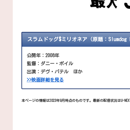
スラムドッグ$ミリオネア（原題：Slumdog Mil
公開年：2008年
監督：ダニー・ボイル
出演：デヴ・パテル ほか
>>映画詳細を見る
本ページの情報は2023年9月時点のものです。最新の配信状況はU-NE