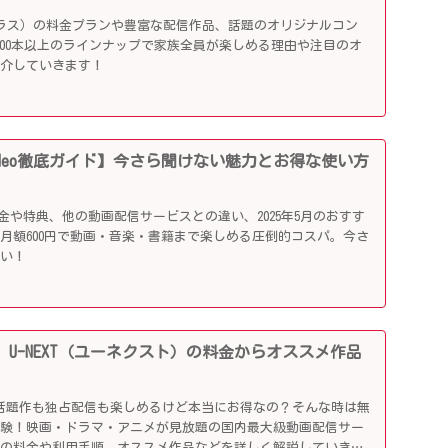
ニープラス）の料金プランや豊富な配信作品、話題のオリジナルコン
,000本以上のラインナップで家族全員が楽しめる理由や注目のオ
紹介していきます！
me Video徹底ガイド】今さら聞けない魅力とお得な使い方
ideoの料金や特典、他の動画配信サービスとの違い、2025年5月のおすす
月額600円で動画・音楽・書籍まで楽しめる圧倒的コスパ。今さ
らい！
 U-NEXT（ユーネクスト）の料金からオススメ作品
！
89円で話題作も独占配信も楽しめるけど本当にお得なの？そんな時は無
体験！映画・ドラマ・アニメが見放題の国内最大級動画配信サー
その料金や利用手順、オススメ作品などを詳しく解説していきま