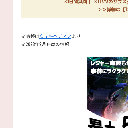
30日間無料！TSUTAYAのサ
＞＞詳細は
【TS
※情報は
ウィキペディア
より
※2023年9月時点の情報